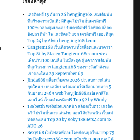
เรื่องล่าสุด
เครดิตฟรี 15 กันยา 26 hengjing168 เกมเดิมพัน
ที่สร้างความบันเทิง ดีที่สุด โปรโมชั่นเครดิตฟรี
100% กล่องสุ่มเฮงเฮง รับเครดิตฟรี ไลฟ์สด สล็อต
ยิงปลา กีฬา ไพ่ เครดิตฟรี แจก เครดิตฟรี เยอะที่สุด
Top 24 by Alvin hengjing168d.com
Tangtem168 เว็บเดียวครบ ทั้งสล็อตและบาคาร่า
ม
Top 81 by Stacey Tangtem168e.com ชวน
เพื่อนรับ 100 เล่นลื่น ไม่มีสะดุด คุ้มค่าการเดิมพัน
ที่สุดในวงการ tangtem168 ของรางวัลกำลังรอ
เจ้าของใหม่ 29 September 69
Jinda888 สล็อตเว็บตรง 2026 ประสบการณ์เล่น
ยุคใหม่ ระบบเสถียร พร้อมเกมให้เลือกมากมาย 5
กันยายน 2569 web ใหญ่ jin888.asia คาสิโน
ออนไลน์ เว็บแม่ เครดิตฟรี Top 92 by Windy
188betth websiteแจกหนัก สล็อตเว็บตรง เครดิต
ฟรี โปรโมชั่นแรง เล่นง่าย ถอนได้จริง พนัน เว็บแม่
ทดลองเล่น Top 20 by Koby 188Bets4.com 18
AUG 26
Sexy168 เว็บไพ่สดที่ตอบโจทย์คนยุคใหม่ Top 75
by Dolly sexy168c.com สมัครรับ 1,000 ถอนได้