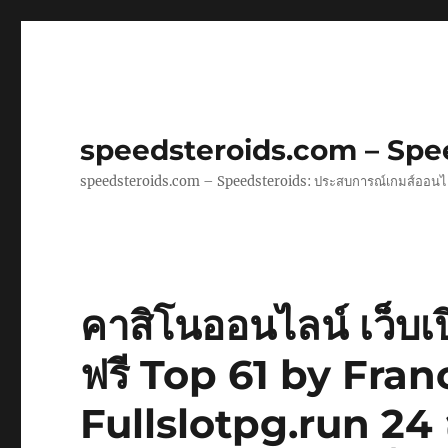
speedsteroids.com – Speed
speedsteroids.com – Speedsteroids: ประสบการณ์เกมส์ออนไลน์ท
คาสิโนออนไลน์ เว็บเ
ฟรี Top 61 by Fran
Fullslotpg.run 24