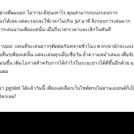
อย่างที่ผมบอก ไม่ว่าจะมีทุนเท่าไร คุณสามารถแบ่งรอบการ
เองได้เลย แต่ละรอบจะใช้เวลาไม่เกิน 30 นาที ยิ่งรอบการเล่นมาก
มควรเล่นนานเพียงแค่นั้น เมื่อถึงเวลาเวลาและเลิกในทันที
ต่ว่าบ่อย: แทนที่จะเล่นยาวๆติดต่อกันหลายชั่วโมง พวกเขามักจะแบ่ง
ั้นๆเพียงแค่นั้น แต่จะเล่นทุกเมื่อเชื่อวัน ย้ำความสม่ำเสมอ เพื่อจั
่นขึ้น เพิ่มโอกาสสำหรับการได้กำไรในระยะยาวได้ดีขึ้นอีกด้วย 
ับผม
 pgslot ได้แล้ววันนี้ เพียงแค่เลือกเว็บไซต์ตรงไม่ผ่านเอเย่นต์ก็เป
ัครเลย!