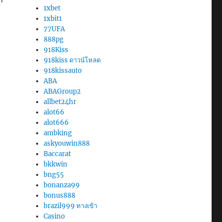
1xbet
1xbit1
77UFA
888pg
918Kiss
918kiss ดาวน์โหลด
918kissauto
ABA
ABAGroup2
allbet24hr
alot66
alot666
ambking
askyouwin888
Baccarat
bkkwin
bng55
bonanza99
bonus888
brazil999 ทางเข้า
Casino