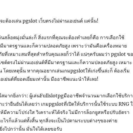
จะต้องเล่น pgslot เว็บตรงไม่ผ่านเอเย่นต์ แค่นั้น!
นสล็อตมุ่งมั่นล่ะก็ สิ่งแรกที่คุณจะต้องทำเลยก็คือ การเลือกใช้
ที่มีมาตรฐานและก็ความปลอดภัยสูง เพราะว่ามันคือเครื่องหมาย
ที่เหมาะสมที่สุดสำหรับคุณเลยก็ว่าได้ แน่ๆครับผมว่า pgslot ข
็บไซต์ตรงไม่ผ่านเอเย่นต์ที่มีมาตรฐานและก็ความปลอดภัยสูง เหมาะ
โดยเหตุนั้น หากคุณอยากเล่นเกมpgslotให้เก่งขึ้นล่ะก็ ต้องเริ่ม
อเย่นต์ที่ยอดเยี่ยมเท่านั้น มืออาชีพแนะนำให้เลย!
งใสมากยิ่งกว่า: ผู้เล่นFullslotpgมืออาชีพจำนวนมากเลือกใช้บริก
าะว่ายืนยันได้เลยว่า เกมpgslotที่เปิดให้บริการนั้นใช้ระบบ RNG 
้มีความโปร่งใส วิเคราะห์ได้จริง ไม่มีการล็อกยูสหรือปรับอัตรา
ะไรก็แล้วแต่ทั้งสิ้น ทุกสิ่งจะเป็นไปตามระบบต่างๆของค่าย
่งไปกว่านั้น มั่นใจได้เลยขอรับ