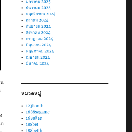
มกราคม 2025
ธันวาคม 2024
พฤศจิกายน 2024
ตุลาคม 2024
กันยายน 2024
สิงหาคม 2024
กรกฎาคม 2024
มิถุนายน 2024
พฤษภาคม 2024
เมษายน 2024
มีนาคม 2024
้น
ม
หมวดหมู่
123lionth
1688sagame
าง
168สล็อต
ต่
188bet
188betth
ก