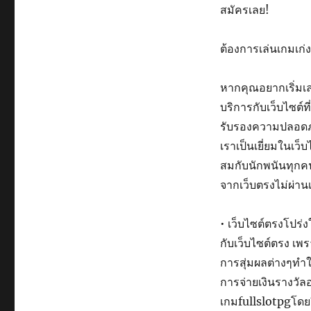
สมัครเลย!
ต้องการเล่นเกมเก่ง
หากคุณอยากเริ่มเล่
บริการกับเว็บไซต์
รับรองความปลอดภัย
เราเป็นเยี่ยมในเว
สมกับนักพนันทุกคน 
จากเว็บตรงไม่ผ่านเ
• เว็บไซต์ตรงโปร่
กับเว็บไซต์ตรง เพร
การสุ่มผลต่างๆทำให
การจ่ายเงินรางวัลอ
เกมfullslotpgโดยยิ