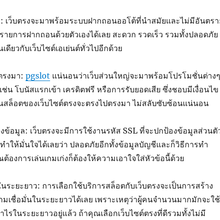
ว: เว็บตรงจะมาพร้อมระบบฝากถอนออโต้ที่นำสมัยและไม่มีอันตรา
ำรายการฝากถอนด้วยตัวเองได้เลย สะดวก รวดเร็ว รวมทั้งปลอดภัย
เดียวกับเว็บไซต์เอเย่นต์ทั่วไปอีกด้วย
ปตรงมา:
pgslot
แน่นอนว่าเว็บส่วนใหญ่จะมาพร้อมโปรโมชั่นต่าง
่น โบนัสแรกเข้า เครดิตฟรี หรือการรับยอดเสีย ซึ่งชอบมีเงื่อนไข
ั่นสล็อตของเว็บไซต์ตรงจะตรงไปตรงมา ไม่สลับซับซ้อนแน่นอน
้อมูล: เว็บตรงจะมีการใช้งานรหัส SSL ที่จะปกป้องข้อมูลส่วนตั
ำให้มั่นใจได้เลยว่า ปลอดภัยอีกทั้งข้อมูลบัญชีและก็วิธีการทำ
ต้องการเล่นเกมเก่งก็ต้องให้ความเอาใจใส่หัวข้อนี้ด้วย
ในระยะยาว: การเลือกใช้บริการสล็อตกับเว็บตรงจะเป็นการสร้าง
มเชื่อมั่นในระยะยาวได้เลย เพราะเหตุว่าผู้คนจำนวนมากมักจะใช้
ำไรในระยะยาวอยู่แล้ว ถ้าคุณเลือกเว็บไซต์ตรงที่ดีรวมทั้งไม่มี