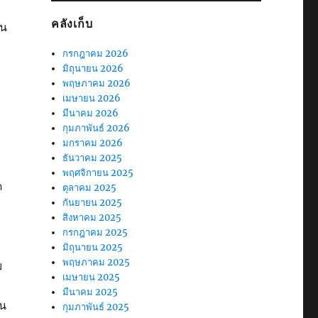
คลังเก็บ
่น
กรกฎาคม 2026
มิถุนายน 2026
พฤษภาคม 2026
เมษายน 2026
มีนาคม 2026
กุมภาพันธ์ 2026
มกราคม 2026
ธันวาคม 2025
พฤศจิกายน 2025
ด
ตุลาคม 2025
กันยายน 2025
สิงหาคม 2025
กรกฎาคม 2025
มิถุนายน 2025
พฤษภาคม 2025
ย
เมษายน 2025
มีนาคม 2025
อน
กุมภาพันธ์ 2025