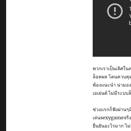
พวกเราเป็นเลิศในคน
ล็อคผล โดนควบคุมจั
พ้องแนะนำ น่ามองบ
เอเย่นต์ ไม่มีระบบ
ช่วงแรกก็ฟังผ่านๆ
เล่นsexygameจริง บ
ยืนยันอะไรมาก ไม่ม