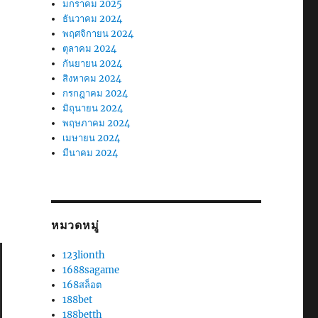
มกราคม 2025
ธันวาคม 2024
พฤศจิกายน 2024
ตุลาคม 2024
กันยายน 2024
สิงหาคม 2024
กรกฎาคม 2024
มิถุนายน 2024
พฤษภาคม 2024
เมษายน 2024
มีนาคม 2024
หมวดหมู่
123lionth
1688sagame
168สล็อต
188bet
188betth