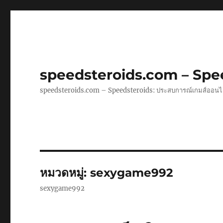
speedsteroids.com – Speed
speedsteroids.com – Speedsteroids: ประสบการณ์เกมส์ออนไลน์ท
หมวดหมู่:
sexygame992
sexygame992