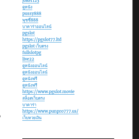
joker123
ดูหนัง
pussy888
พุซซี่888
บาคาร่าออนไลน์
pgslot
https://pgslot77.ltd
pgslot เว็บตรง
fullslotpg
live22
ดูหนังออนไลน์
ดูหนังออนไลน์
ดูหนังฟรี
ดูหนังฟรี
https://www.pgslot.movie
สล็อตเว็บตรง
บาคาร่า
https://www.punpro777.us/
0
เว็บหวยเงิน