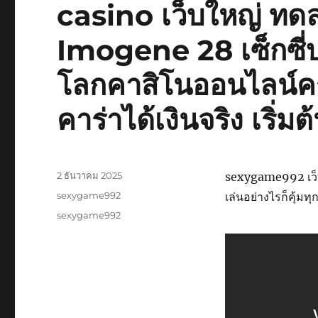
casino เว็บใหญ่ ทด
Imogene 28 เซ็กซี่บ
โลกคาสิโนออนไลน์ค
คาร่าได้เงินจริง เริ่ม
เขียน
2 ธันวาคม 2025
sexygame992 เว็บบา
เมื่อ
หมวด
sexygame992
เล่นอย่างไรก็คุ้มทุ
หมู่
ป้าย
sexygame992
กำกับ