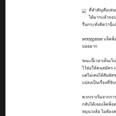
ที่สำคัญคือเล
ได้มากแล้วถอ
รื่นกระทั่งคิดว่าน
sexygame แจ็คพ็อ
บ่อยมาก
ขณะนี้เวลาเห็นเว็
ไว้ล่อให้คนสมัคร 
แต่ไม่เคยได้สัมผัสข
แปลงเป็นเรื่องที่จับ
พวกเราเริ่มจากการ
กลับได้เจอแจ็คพ็อต
หมุนวงล้อ ไม่ต้องส