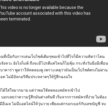
ที่เบื่อกับการเล่นเว็บไซต์เดิมๆพอเข้าไปทีไรก็มีความคิดว่าโดน
งหวะ ยังไงก็แพ้ ถึงจะมีโปรดีแค่ไหนก็ไม่คุ้ม กระทั่งวันนึงมีเพื่อน
าคาร่า พูดว่าให้ทดลองดู เพราะเหตุว่ามันเป็นเว็บไซต์ตรงไม่ผ่าน
ล็อค ไม่มีอัลกอริทึมประหลาดๆให้รู้สึกฉงนใจ
มิได้ใส่ใจมากมาย แต่ว่าพอใช้ทดลองสมัครเข้าไป
อกเลยว่าความรู้สึกมันต่างทันที เริ่มจากการสมัครที่ง่าย ไม่ต้อง
ีอีเมล ไม่มีแอดไลน์ให้วุ่นวาย เพียงแค่กรอกเบอร์กับเลขบัญชี จบ