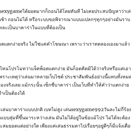
่นsexygameได้ยอดมากก็ถอนได้โดยทันที ไม่เคยประสบปัญหาว่าเล
นช้า ถอนไม่ได้ หรือระบบขอพิจารณาแบบแปลกๆทุกๆอย่างมันราบ
ี่แหละเป็นบาคาร่าในแบบที่ต้องเป็น
ตแตกง่ายจริง ไม่ใช่แค่คำโฆษณา เพราะว่าเราทดลองเองมาแล้ว
บไหนโปรโมทว่าแจ็คพ็อตแตกง่าย มันก็อดคิดมิได้ว่าจริงหรือแค่เอา
เพราะเหตุว่าเล่นมาหลายเว็บไซต์ ประชาสัมพันธ์อย่างนี้แทบทั้งหม
องจริงเลย แม้กระนั้น เซ็กซี่บาคาร่า เป็นเว็บที่ทำให้คำว่าแตกง่าย
จำเป็นต้องได้
เล่นบาคาร่าแบบปกติ เบทไม่สูง เล่นsexygame992วันละไม่กี่ร้อ
แบบสุ่มที่ขึ้นมาระหว่างเล่น มันไม่ได้อยู่ในข้อแม้โปร ไม่ได้จะต้อง
ะสมยอดแต่อย่างใด เพียงแค่เล่นธรรมดาไปเรื่อยๆอยู่ดีๆก็มีแจ้งเตื