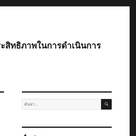
ะสิทธิภาพในการดำเนินการ
ค้นหา
ค้นหา: