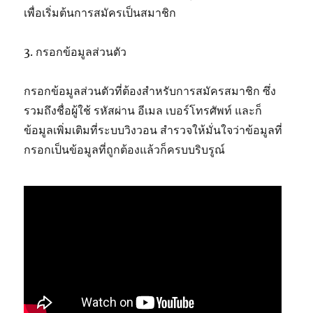
เพื่อเริ่มต้นการสมัครเป็นสมาชิก
3. กรอกข้อมูลส่วนตัว
กรอกข้อมูลส่วนตัวที่ต้องสำหรับการสมัครสมาชิก ซึ่ง
รวมถึงชื่อผู้ใช้ รหัสผ่าน อีเมล เบอร์โทรศัพท์ และก็
ข้อมูลเพิ่มเติมที่ระบบวิงวอน สำรวจให้มั่นใจว่าข้อมูลที่
กรอกเป็นข้อมูลที่ถูกต้องแล้วก็ครบบริบรูณ์