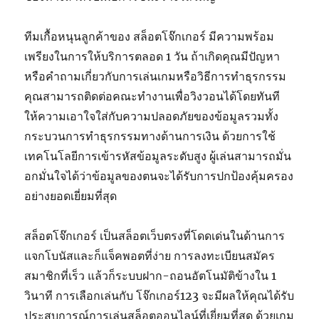
ทีมเกื้อหนุนลูกค้าของ สล็อตโจ๊กเกอร์ มีความพร้อม
เพรียงในการให้บริการตลอด 1 วัน ถ้าเกิดคุณมีปัญหา
หรือคำถามเกี่ยวกับการเล่นเกมหรือวิธีการทำธุรกรรม
คุณสามารถติดต่อคณะทำงานเพื่อวิงวอนได้โดยทันที
ให้ความเอาใจใส่กับความปลอดภัยของข้อมูลรวมทั้ง
กระบวนการทำธุรกรรมทางด้านการเงิน ด้วยการใช้
เทคโนโลยีการเข้ารหัสข้อมูลระดับสูง ผู้เล่นสามารถมั่น
อกมั่นใจได้ว่าข้อมูลของตนจะได้รับการปกป้องคุ้มครอง
อย่างยอดเยี่ยมที่สุด
สล็อตโจ๊กเกอร์ เป็นสล็อตเว็บตรงที่โดดเด่นในด้านการ
แจกโบนัสและก็แจ็คพอตที่ง่าย การลงทะเบียนสมัคร
สมาชิกที่เร็ว แล้วก็ระบบฝาก-ถอนอัตโนมัติข้างใน 1
วินาที การเลือกเล่นกับ โจ๊กเกอร์123 จะมีผลให้คุณได้รับ
ประสบการณ์การเล่นสล็อตออนไลน์ที่เยี่ยมที่สุด ด้วยเกม