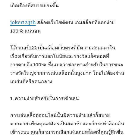
เกิดเรื่องที่สบายเยอะขึ้น
joker123th
สล็อตเว็บไซต์ตรง เกมสล็อตที่แตกง่าย
100% แน่นอน
โจ๊กเกอร์123 เป็นสล็อตเว็บตรงที่มีความสะดุดตาใน
เรื่องเกี่ยวกับการแจกโบนัสและรางวัลแจ็คพอตที่
ง่ายดายถึง 100% ซึ่งแปลว่าช่องทางสำหรับในการชนะ
รางวัลใหญ่จากการเล่นสล็อตนั้นสูงมาก โดยไม่ต้องผ่าน
เอเย่นต์หรือคนกลาง
1. ความง่ายสำหรับในการเข้าเล่น
การเล่นสล็อตออนไลน์นั้นมีความง่ายแล้วก็สบาย
มากมาย เพียงคุณสมัครเป็นสมาชิกและก็กระทำล็อกอิน
เข้าระบบ คุณก็สามารถเลือกเล่นเกมสล็อตที่คุณรู้สึกชื่น