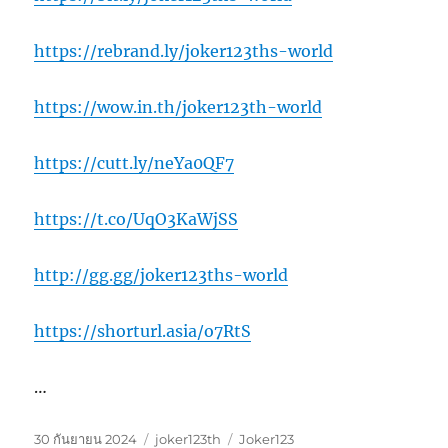
https://rebrand.ly/joker123ths-world
https://wow.in.th/joker123th-world
https://cutt.ly/neYa0QF7
https://t.co/UqO3KaWjSS
http://gg.gg/joker123ths-world
https://shorturl.asia/o7RtS
…
เขียน
หมวด
ป้าย
30 กันยายน 2024
joker123th
Joker123