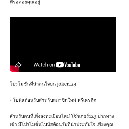
ที่รอคอยคุณอยู่
โปรโมชั่นที่น่าสนใจบน joker123
• โบนัสต้อนรับสำหรับสมาชิกใหม่ ฟรีเครดิต
สำหรับคนที่เพิ่งลงทะเบียนใหม่ โจ๊กเกอร์123 ปากทาง
เข้า มีโปรโมชั่นโบนัสต้อนรับที่น่าประทับใจ เพียงคุณ