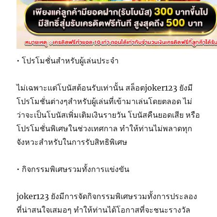
• โปรโมชั่นสำหรับผู้เล่นประจำ
ไม่เฉพาะแต่โบนัสต้อนรับเท่านั้น สล็อตjoker123 ยังมี
โปรโมชั่นต่างๆสำหรับผู้เล่นที่เข้ามาเล่นโดยตลอด ไม่
ว่าจะเป็นโบนัสเพิ่มเติมเงินรายวัน โบนัสคืนยอดเสีย หรือ
โปรโมชั่นพิเศษในช่วงเทศกาล ทำให้ท่านไม่พลาดทุก
จังหวะสำหรับในการรับสิทธิพิเศษ
• กิจกรรมพิเศษรวมทั้งการแข่งขัน
joker123 ยังมีการจัดกิจกรรมพิเศษรวมทั้งการประลอง
ที่น่าสนใจเสมอๆ ทำให้ท่านได้โอกาสที่จะชนะรางวัล