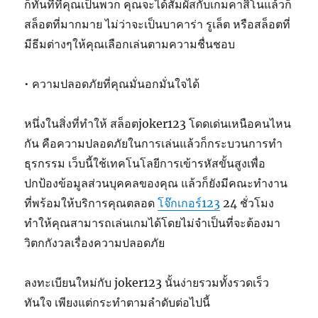
ก็ทันทีที่คุณเป็นพวก คุณจะได้สัมผัสกับเกมคาสิโนแล้วก็
สล็อตที่มากมาย ไม่ว่าจะเป็นบาคาร่า รูเล็ต หรือสล็อตที่
มีธีมต่างๆให้คุณเลือกเล่นตามความชื่นชอบ
• ความปลอดภัยที่คุณมั่นอกมั่นใจได้
หนึ่งในสิ่งที่ทำให้ สล็อตjoker123 โดดเด่นเหนือคนไหน
กัน คือความปลอดภัยในการเล่นแล้วก็กระบวนการทำ
ธุรกรรม เว็บนี้ใช้เทคโนโลยีการเข้ารหัสขั้นสูงเพื่อ
ปกป้องข้อมูลส่วนบุคคลของคุณ แล้วก็ยังมีคณะทำงาน
ที่พร้อมให้บริการคุณตลอด
โจ๊กเกอร์123
24 ชั่วโมง
ทำให้คุณสามารถเล่นเกมได้โดยไม่จำเป็นที่จะต้องมา
วิตกกังวลเรื่องความปลอดภัย
ลงทะเบียนใหม่กับ joker123 นั้นง่ายรวมทั้งรวดเร็ว
ทันใจ เพียงแต่กระทำตามลำดับต่อไปนี้