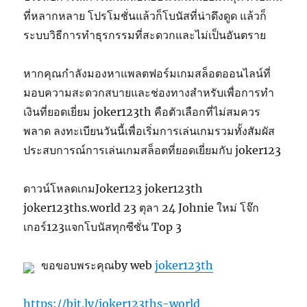
ที่หลากหลาย โปรโมชั่นแล้วก็โบนัสที่น่าดึงดูด แล้วก็
ระบบวิธีการทำธุรกรรมที่สะดวกและไม่เป็นอันตราย
หากคุณกำลังมองหาแพลตฟอร์มเกมสล็อตออนไลน์ที่
มอบความสะดวกสบายและช่องทางสำหรับเพื่อการทำ
เงินที่ยอดเยี่ยม joker123th คือตัวเลือกที่ไม่สมควร
พลาด ลงทะเบียนวันนี้เพื่อเริ่มการเล่นเกมรวมทั้งสัมผัส
ประสบการณ์การเล่นเกมสล็อตที่ยอดเยี่ยมกับ joker123
ดาวน์โหลดเกมJoker123 joker123th
joker123ths.world 23 ตุลา 24 Johnie ใหม่ โจ๊ก
เกอร์123แจกโบนัสทุกซีซั่น Top 3
ขอขอบพระคุณby web
joker123th
https://bit.ly/joker123ths-world