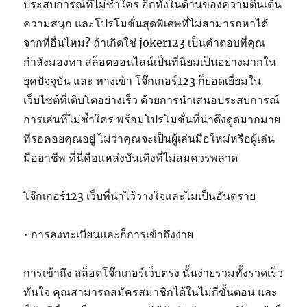
ประสบการณ์ที่ไม่ซ้ำใคร อีกทั้งในด้านของความตื่นเต้น
ความสนุก และโปรโมชั่นสุดพิเศษที่ไม่สามารถหาได้
จากที่อื่นไหม? ถ้าเกิดใช่ joker123 เป็นคำตอบที่คุณ
กำลังมองหา สล็อตออนไลน์เป็นที่นิยมเป็นอย่างมากใน
ยุคปัจจุบัน และ ทางเข้า โจ๊กเกอร์123 ก็ยอดเยี่ยมใน
เว็บไซต์ที่เติบโตอย่างเร็ว ด้วยการนำเสนอประสบการณ์
การเล่นที่ไม่ซ้ำใคร พร้อมโปรโมชั่นที่น่าดึงดูดมากมาย
ที่รอคอยคุณอยู่ ไม่ว่าคุณจะเป็นผู้เล่นมือใหม่หรือผู้เล่น
มืออาชีพ ที่นี่คือแหล่งบันเทิงที่ไม่สมควรพลาด
โจ๊กเกอร์123 เว็บที่น่าไว้วางใจและไม่เป็นอันตราย
• การลงทะเบียนและก็การเข้าถึงง่าย
การเข้าถึง สล็อตโจ๊กเกอร์เว็บตรง นั้นง่ายรวมทั้งรวดเร็ว
ทันใจ คุณสามารถสมัครสมาชิกได้ในไม่กี่ขั้นตอน และ