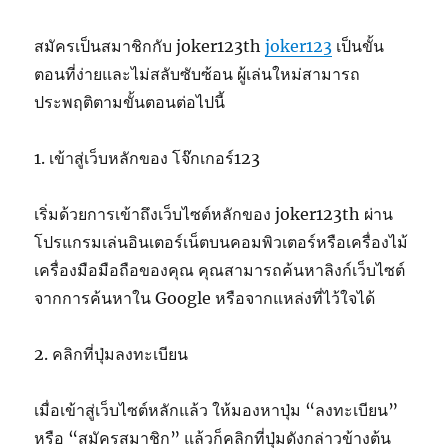
สมัครเป็นสมาชิกกับ joker123th
joker123
เป็นขั้น
ตอนที่ง่ายและไม่สลับซับซ้อน ผู้เล่นใหม่สามารถ
ประพฤติตามขั้นตอนต่อไปนี้
1. เข้าสู่เว็บหลักของ โจ๊กเกอร์123
เริ่มด้วยการเข้าถึงเว็บไซต์หลักของ joker123th ผ่าน
โปรแกรมเล่นอินเตอร์เน็ตบนคอมพิวเตอร์หรือเครื่องไม้
เครื่องมือมือถือของคุณ คุณสามารถค้นหาลิงก์เว็บไซต์
จากการค้นหาใน Google หรือจากแหล่งที่ไว้ใจได้
2. คลิกที่ปุ่มลงทะเบียน
เมื่อเข้าสู่เว็บไซต์หลักแล้ว ให้มองหาปุ่ม “ลงทะเบียน”
หรือ “สมัครสมาชิก” แล้วก็คลิกที่ปุ่มดังกล่าวข้างต้น