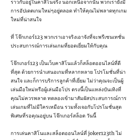
ราวกับอยู่ในคาสิโนจริง นอกเหนือจากนั้น พวกเรายังมี
การอัปเดตเกมใหม่ๆอยู่ตลอด ทำให้คุณไม่พลาดทุกเกม
ใหม่ที่น่าสนใจ
ที่ โจ๊กเกอร์123 พวกเราเอาจริงเอาจังที่จะพรีเซนเทชั่น
ประสบการณ์การเล่นเกมที่ยอดเยี่ยมให้กับคุณ
โจ๊กเกอร์123 เป็นเว็บคาสิโนแล้วก็สล็อตออนไลน์ที่ดี
ที่สุด ด้วยการนำเสนอเกมที่หลากหลาย โปรโมชั่นที่น่า
สนใจ และก็การบริการลูกค้าที่เยี่ยม ไม่ว่าคุณจะเป็นผู้
เล่นมือใหม่หรือผู้เล่นมือโปร ตรงนี้เป็นแหล่งบันเทิงที่
คุณไม่ควรพลาด ทดลองเข้ามาสัมผัสประสบการณ์การ
เล่นเกมที่ไม่มีใครเหมือน รวมทั้งเจอกับโปรโมชั่นสุด
พิเศษที่รอคุณอยู่บน โจ๊กเกอร์สล็อต วันนี้
การเล่นคาสิโนและสล็อตออนไลน์ที่ joker123th ไม่