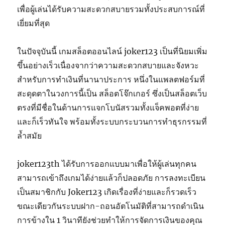
เพื่อผู้เล่นได้รับความสะดวกสบายรวมทั้งประสบการณ์ที่
เยี่ยมที่สุด
ในปัจจุบันนี้ เกมสล็อตออนไลน์ joker123 เป็นที่นิยมเพิ่ม
ขึ้นอย่างเร็วเนื่องจากว่าความสะดวกสบายและจังหวะ
สำหรับการทำเงินที่นานาประการ หนึ่งในแพลตฟอร์มที่
สะดุดตาในวงการนี้เป็น สล็อตโจ๊กเกอร์ ซึ่งเป็นสล็อตเว็บ
ตรงที่มีชื่อในด้านการแจกโบนัสรวมทั้งแจ็คพอตที่ง่าย
และก็เร็วทันใจ พร้อมทั้งระบบกระบวนการทำธุรกรรมที่
ล้ำสมัย
joker123th ได้รับการออกแบบมาเพื่อให้ผู้เล่นทุกคน
สามารถเข้าถึงเกมได้ง่ายแล้วก็ปลอดภัย การลงทะเบียน
เป็นสมาชิกกับ Joker123 เกิดเรื่องที่ง่ายและก็รวดเร็ว
ขณะเดียวกันระบบฝาก-ถอนอัตโนมัติที่สามารถดำเนิน
การข้างใน 1 วินาทียังช่วยทำให้การจัดการเงินของคุณ