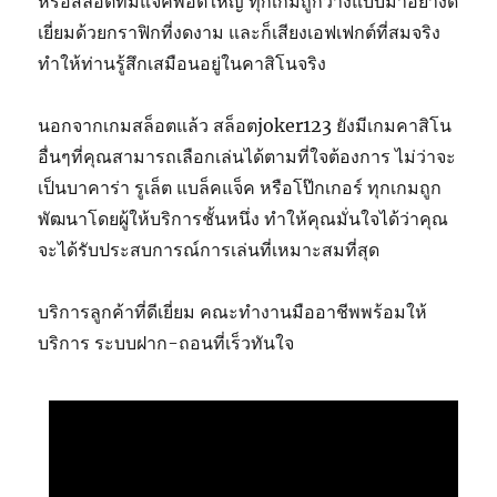
หรือสล็อตที่มีแจ็คพอตใหญ่ ทุกเกมถูกวางแบบมาอย่างดี
เยี่ยมด้วยกราฟิกที่งดงาม และก็เสียงเอฟเฟกต์ที่สมจริง
ทำให้ท่านรู้สึกเสมือนอยู่ในคาสิโนจริง
นอกจากเกมสล็อตแล้ว สล็อตjoker123 ยังมีเกมคาสิโน
อื่นๆที่คุณสามารถเลือกเล่นได้ตามที่ใจต้องการ ไม่ว่าจะ
เป็นบาคาร่า รูเล็ต แบล็คแจ็ค หรือโป๊กเกอร์ ทุกเกมถูก
พัฒนาโดยผู้ให้บริการชั้นหนึ่ง ทำให้คุณมั่นใจได้ว่าคุณ
จะได้รับประสบการณ์การเล่นที่เหมาะสมที่สุด
บริการลูกค้าที่ดีเยี่ยม คณะทำงานมืออาชีพพร้อมให้
บริการ ระบบฝาก-ถอนที่เร็วทันใจ