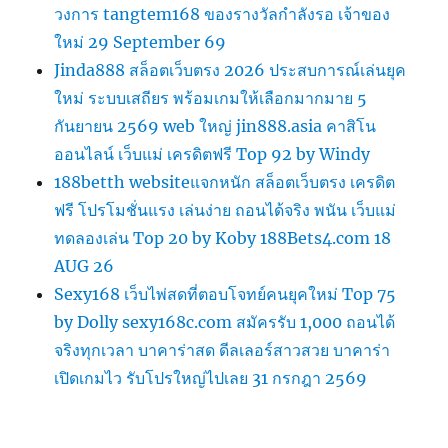
วงการ tangtem168 ของรางวัลกำลังรอ เจ้าของ
ใหม่ 29 September 69
Jinda888 สล็อตเว็บตรง 2026 ประสบการณ์เล่นยุค
ใหม่ ระบบเสถียร พร้อมเกมให้เลือกมากมาย 5
กันยายน 2569 web ใหญ่ jin888.asia คาสิโน
ออนไลน์ เว็บแม่ เครดิตฟรี Top 92 by Windy
188betth websiteแจกหนัก สล็อตเว็บตรง เครดิต
ฟรี โปรโมชั่นแรง เล่นง่าย ถอนได้จริง พนัน เว็บแม่
ทดลองเล่น Top 20 by Koby 188Bets4.com 18
AUG 26
Sexy168 เว็บไพ่สดที่ตอบโจทย์คนยุคใหม่ Top 75
by Dolly sexy168c.com สมัครรับ 1,000 ถอนได้
จริงทุกเวลา บาคาร่าสด ดีลเลอร์สาวสวย บาคาร่า
เปิดเกมไว รับโปรใหญ่ไปเลย 31 กรกฎา 2569