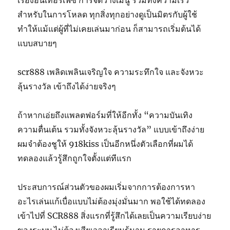
สำหรับในการโหลด ทุกสิ่งทุกอย่างดูเป็นมิตรกับผู้ใช้
ทำให้แม้แต่ผู้ที่ไม่เคยเล่นมาก่อน ก็สามารถเริ่มต้นได้
แบบสบายๆ
scr888 เพลิดเพลินเจริญใจ ความระทึกใจ และจังหวะ
ลุ้นรางวัล เข้าถึงได้ง่ายจริงๆ
ถ้าหากเอ่ยถึงแพลตฟอร์มที่ให้อีกทั้ง “ความบันเทิง
ความตื่นเต้น รวมทั้งจังหวะลุ้นรางวัล” แบบเข้าถึงง่าย
ผมจำต้องชูให้ 918kiss เป็นอีกหนึ่งตัวเลือกที่ผมได้
ทดลองแล้วรู้สึกถูกใจตั้งแต่ทีแรก
ประสบการณ์ส่วนตัวของผมเริ่มจากการต้องการหา
อะไรเล่นแก้เบื่อแบบไม่ต้องมุ่งมั่นมาก พอใช้ได้ทดลอง
เข้าไปที่ SCR888 สิ่งแรกที่รู้สึกได้เลยเป็นความเรียบง่าย
ของระบบ ไม่ต้องเสียเวลาเรียนรู้นาน รายการอาหาร