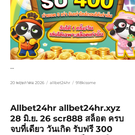
…
เขียน
หมวด
ป้าย
20 พฤษภาคม 2026
allbet24hr
918kissme
เมื่อ
หมู่
กำกับ
Allbet24hr allbet24hr.xyz
28 มิ.ย. 26 scr888 สล็อต ครบ
จบที่เดียว วันเกิด รับฟรี 300