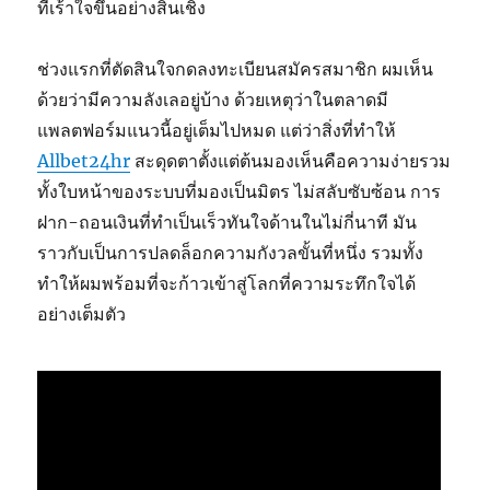
ที่เร้าใจขึ้นอย่างสิ้นเชิง
ช่วงแรกที่ตัดสินใจกดลงทะเบียนสมัครสมาชิก ผมเห็น
ด้วยว่ามีความลังเลอยู่บ้าง ด้วยเหตุว่าในตลาดมี
แพลตฟอร์มแนวนี้อยู่เต็มไปหมด แต่ว่าสิ่งที่ทำให้
Allbet24hr
สะดุดตาตั้งแต่ต้นมองเห็นคือความง่ายรวม
ทั้งใบหน้าของระบบที่มองเป็นมิตร ไม่สลับซับซ้อน การ
ฝาก-ถอนเงินที่ทำเป็นเร็วทันใจด้านในไม่กี่นาที มัน
ราวกับเป็นการปลดล็อกความกังวลขั้นที่หนึ่ง รวมทั้ง
ทำให้ผมพร้อมที่จะก้าวเข้าสู่โลกที่ความระทึกใจได้
อย่างเต็มตัว