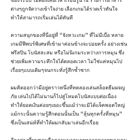
ต่างๆถูกจัดวางเข้าใจง่าย เลือกเกมได้รวดเร็วทันใจ
ทำให้สามารถเริ่มเล่นได้ทันที
ความสนุกของที่นี่อยู่ที่ “จังหวะเกม” ที่ไม่มีเบื่อ หลาย
เกมมีฟีพบร์พิเศษที่เข้ามาค่อนข้างจะบ่อยครั้ง อย่างเช่น
ฟรีสปิน โบนัสสะสม หรือไม่นิเกมระหว่างการหมุน ซึ่ง
ช่วยเพิ่มความระทึกใจได้ตลอดเวลา ไม่ใช่แค่หมุนไป
เรื่อยๆแบบเดิมๆจนกระทั่งรู้สึกซ้ำซาก
ผมคิดออกว่ามีอยู่คราวหนึ่งที่ทดลองเล่นสล็อตธีมผจญ
ภัย เล่นไปได้ไม่นานก็ไปสู่โหมดโบนัสแบบต่อเนื่อง
ทำให้ยอดเงินค่อยๆเยอะขึ้นแม้ว่าจะมิได้แจ็คพอตใหญ่
แม้กระนั้นความรู้สึกตอนนั้นเป็น “ลุ้นทุกครั้งที่หมุน”
ซึ่งเป็นเสน่ห์ที่ทำให้ผมกลับมาเล่นอีกเรื่อย
อีกอย่างที่ผมชอบคือความมากมายหลากหลายของเกม