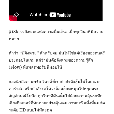
918kiss จังหวะแห่งความตื่นเต้น: เมื่อทุกวินาทีมีความ
หมาย
คำว่า “มีจังหวะ” สำหรับผม มันไม่ใช่แค่เรื่องของดนตรี
ประกอบในเกม แต่ว่ามันคือจังหวะของความรู้สึก
(Flow) ที่แพลตฟอร์มนี้มอบให้
ลองนึกถึงตามครับ วินาทีที่เรากำลังนั่งลุ้นไพ่ในเกมบา
คาร่าสด หรือกำลังรอให้วงล้อสล็อตหมุนไปหยุดตรง
สัญลักษณ์โบนัส ทุกวินาทีมันเต็มไปด้วยความลุ้นระทึก
เสียงดีลเลอร์ที่ทักทายอย่างคุ้นเคย ภาพสตรีมมิ่งที่คมชัด
ระดับ HD แบบไม่มีสะดุด