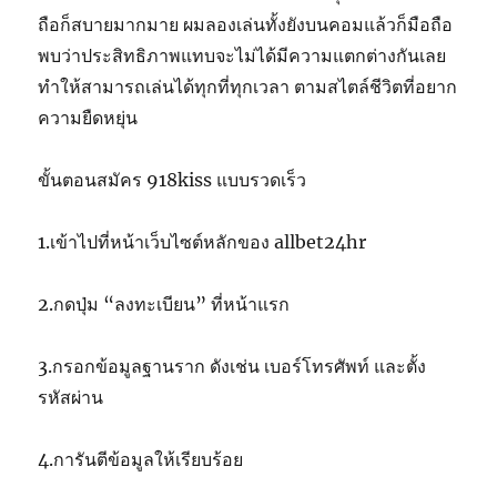
ถือก็สบายมากมาย ผมลองเล่นทั้งยังบนคอมแล้วก็มือถือ
พบว่าประสิทธิภาพแทบจะไม่ได้มีความแตกต่างกันเลย
ทำให้สามารถเล่นได้ทุกที่ทุกเวลา ตามสไตล์ชีวิตที่อยาก
ความยืดหยุ่น
ขั้นตอนสมัคร 918kiss แบบรวดเร็ว
1.เข้าไปที่หน้าเว็บไซต์หลักของ allbet24hr
2.กดปุ่ม “ลงทะเบียน” ที่หน้าแรก
3.กรอกข้อมูลฐานราก ดังเช่น เบอร์โทรศัพท์ และตั้ง
รหัสผ่าน
4.การันตีข้อมูลให้เรียบร้อย