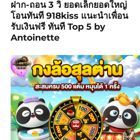
ฝาก-ถอน 3 วิ ยอดเล็กยอดใหญ่
โอนทันที 918kiss แนะนำเพื่อน
รับเงินฟรี ทันที Top 5 by
Antoinette