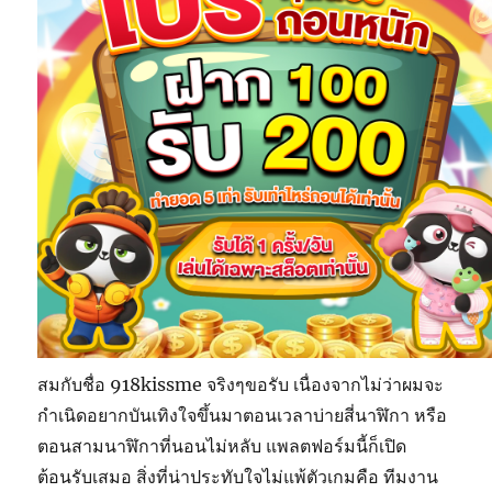
สมกับชื่อ 918kissme จริงๆขอรับ เนื่องจากไม่ว่าผมจะ
กำเนิดอยากบันเทิงใจขึ้นมาตอนเวลาบ่ายสี่นาฬิกา หรือ
ตอนสามนาฬิกาที่นอนไม่หลับ แพลตฟอร์มนี้ก็เปิด
ต้อนรับเสมอ สิ่งที่น่าประทับใจไม่แพ้ตัวเกมคือ ทีมงาน