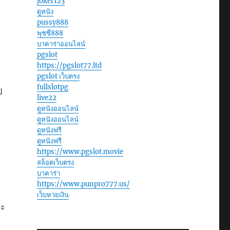
joker123
ดูหนัง
pussy888
พุซซี่888
บาคาร่าออนไลน์
pgslot
https://pgslot77.ltd
pgslot เว็บตรง
fullslotpg
ป
live22
ดูหนังออนไลน์
ดูหนังออนไลน์
ดูหนังฟรี
ดูหนังฟรี
https://www.pgslot.movie
สล็อตเว็บตรง
บาคาร่า
https://www.punpro777.us/
เว็บหวยเงิน
จะ