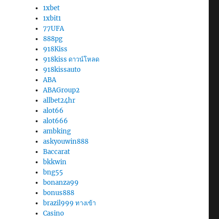
1xbet
1xbit1
77UFA
888pg
918Kiss
918kiss ดาวน์โหลด
918kissauto
ABA
ABAGroup2
allbet24hr
alot66
alot666
ambking
askyouwin888
Baccarat
bkkwin
bng55
bonanza99
bonus888
brazil999 ทางเข้า
Casino