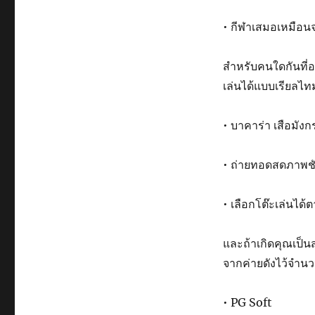
• กีฬาเสมอเหมือนจ
สำหรับคนใดกันที่อ
เล่นได้แบบเรียลไท
• บาคาร่า เสือมังก
• ถ่ายทอดสดภาพชัด
• เลือกโต๊ะเล่นได้
และถ้าเกิดคุณเป็นส
จากค่ายดังไว้จำนว
• PG Soft