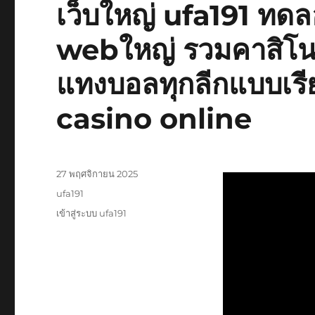
เว็บใหญ่ ufa191 ทดล
webใหญ่ รวมคาสิโนส
แทงบอลทุกลีกแบบเรี
casino online
เขียน
27 พฤศจิกายน 2025
เมื่อ
หมวด
ufa191
หมู่
ป้าย
เข้าสู่ระบบ ufa191
กำกับ