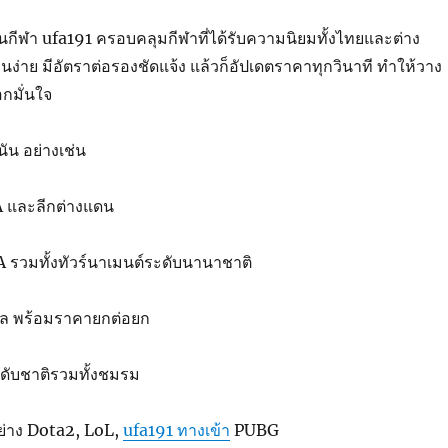
กีฬา ufa191 ครอบคลุมกีฬาที่ได้รับความนิยมทั้งไทยและต่าง
ง่าย มีอัตราต่อรองชัดแจ้ง แล้วก็อัปเดตราคาทุกวินาที ทำให้วาง
อกมั่นใจ
นัน อย่างเช่น
 และลีกต่างแดน
 รวมทั้งทัวร์นาเมนต์ระดับนานาชาติ
ล พร้อมราคายกต่อยก
ะดับชาติรวมทั้งชมรม
อย่าง Dota2, LoL,
ufa191 ทางเข้า
PUBG