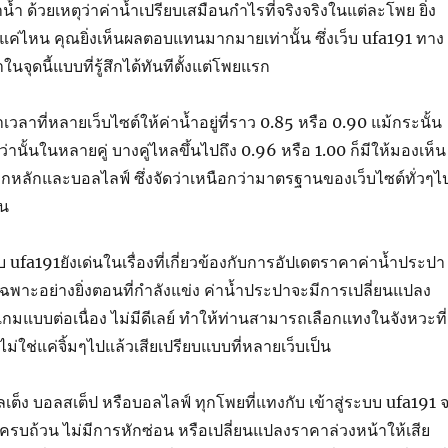
าน้ำ ด้วยเหตุว่าค่าน้ำเปรียบเสมือนกำไรที่จริงจริงในแต่ละโพย ยิ่ง
แค่ไหน คุณยิ่งเห็นผลตอบแทนมากมายเท่านั้น ซึ่งเว็บ ufa191 ทาง
ในจุดนี้แบบที่รู้สึกได้ทันทีตั้งแต่โพยแรก
วลาที่หลายเว็บไซต์ให้ค่าน้ำอยู่ที่ราว 0.85 หรือ 0.90 แม้กระนั้น
ว่านั้นในหลายคู่ บางคู่ไหลขึ้นไปถึง 0.96 หรือ 1.00 ก็มีให้มองเห็น
หลักและบอลไลฟ์ ซึ่งจัดว่าเหนือกว่ามาตรฐานของเว็บไซต์ทั่วๆไ
จน
ะบบ ufa191ยังเด่นในเรื่องที่เกี่ยวข้องกับการอัปเดตราคาค่าน้ำประปา
ฉพาะอย่างยิ่งตอนที่กำลังแข่ง ค่าน้ำประปาจะมีการเปลี่ยนแปลง
มแบบต่อเนื่อง ไม่มีดีเลย์ ทำให้ท่านสามารถเลือกแทงในจังหวะที่
า ไม่ใช่แค่จิ้มๆไปแล้วเสียเปรียบแบบที่หลายเว็บเป็น
เต็ง บอลสเต็ป หรือบอลไลฟ์ ทุกโพยที่แทงกับ เข้าสู่ระบบ ufa191 
บถ้วน ไม่มีการหักซ่อน หรือเปลี่ยนแปลงราคาล่วงหน้าให้เสีย