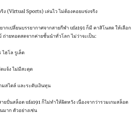
ริง (Virtual Sports) เล่นไว ไม่ต้องคอยแข่งจริง
ยากเปลี่ยนบรรยากาศจากสายกีฬา ufa191 ก็มี คาสิโนสด ให้เลือก
ม์ ถ่ายทอดสดจากค่ายชั้นนำทั่วโลก ไม่ว่าจะเป็น:
ร ไฮโล รูเล็ต
แจ้ง ไม่มีสะดุด
ตามสไตล์ และระดับเงินทุน
ายปั่นสล็อต ufa191 ก็ไม่ทำให้ผิดหวัง เนื่องจากว่ารวมเกมสล็อต
นมาก ตัวอย่างเช่น