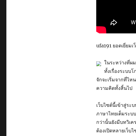
ufa191 ยอดเยี่ยมเ
ในระหว่างที่ผ
ทั้งเรื่องระบบโ
จักจะเริ่มจากที่ไหน
ความคิดทั้งสิ้นไป
เว็บไซต์นี้เข้าสู่ระ
ภาษาไทยเต็มระบบ ไ
กว่านั้นยังมีบทวิเ
ต้องเปิดหลายเว็บไซ