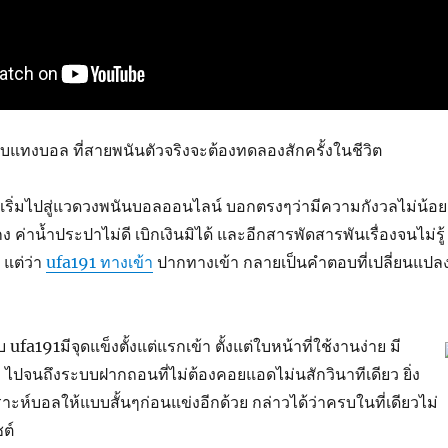
ว็บแทงบอล ที่สายพนันตัวจริงจะต้องทดลองสักครั้งในชีวิต
มเริ่มไปสู่แวดวงพนันบอลออนไลน์ บอกตรงๆว่ามีความกังวลไม่น้อย
กง ค่าน้ำประปาไม่ดี เบิกเงินมิได้ และอีกสารพัดสารพันเรื่องจนไม่รู้
 แต่ว่า
ufa191 ทางเข้า
ปากทางเข้า กลายเป็นคำตอบที่เปลี่ยนแปล
บบ ufa191มีจุดแข็งตั้งแต่แรกเข้า ตั้งแต่ใบหน้าที่ใช้งานง่าย มี
ปจนถึงระบบฝากถอนที่ไม่ต้องคอยแอดไม่นสักวินาทีเดียว ยิ่ง
คราะห์บอลให้แบบสั้นๆก่อนแข่งอีกด้วย กล่าวได้ว่าครบในที่เดียวไม่
ต์