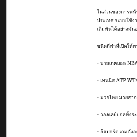
ในส่วนของการพนัน
ประเทศ ระบบใช้งาน
เดิมพันได้อย่างมั่น
ชนิดกีฬาที่เปิดให้พ
• บาสเกตบอล NBA
• เทนนิส ATP WTA
• มวยไทย มวยสาก
• วอลเลย์บอลทั้งร
• อีสปอร์ต เกมดัง