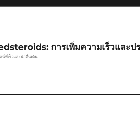
steroids: การเพิ่มความเร็วและปร
ี่เร็วและน่าตื่นเต้น