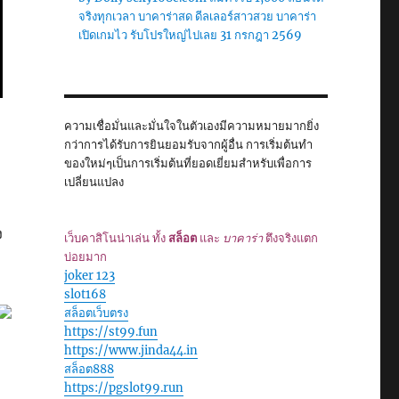
จริงทุกเวลา บาคาร่าสด ดีลเลอร์สาวสวย บาคาร่า
เปิดเกมไว รับโปรใหญ่ไปเลย 31 กรกฎา 2569
ความเชื่อมั่นและมั่นใจในตัวเองมีความหมายมากยิ่ง
กว่าการได้รับการยินยอมรับจากผู้อื่น การเริ่มต้นทำ
ของใหม่ๆเป็นการเริ่มต้นที่ยอดเยี่ยมสำหรับเพื่อการ
เปลี่ยนแปลง
ง
เว็บคาสิโนน่าเล่น ทั้ง
สล็อต
และ
บาคาร่า
ตึงจริงแตก
บ่อยมาก
joker 123
slot168
สล็อตเว็บตรง
https://st99.fun
https://www.jinda44.in
สล็อต888
https://pgslot99.run