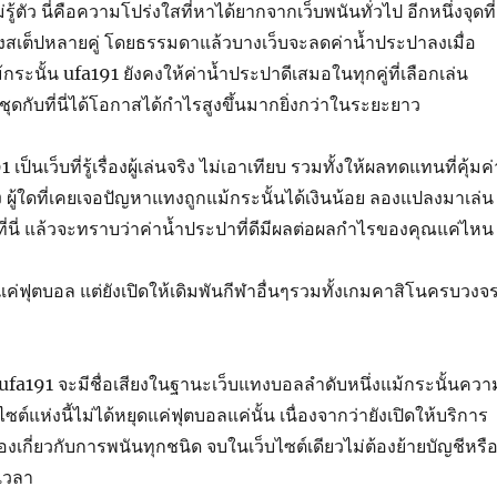
ม่รู้ตัว นี่คือความโปร่งใสที่หาได้ยากจากเว็บพนันทั่วไป อีกหนึ่งจุดที่
งสเต็ปหลายคู่ โดยธรรมดาแล้วบางเว็บจะลดค่าน้ำประปาลงเมื่อ
ม้กระนั้น ufa191 ยังคงให้ค่าน้ำประปาดีเสมอในทุกคู่ที่เลือกเล่น
ดกับที่นี่ได้โอกาสได้กำไรสูงขึ้นมากยิ่งกว่าในระยะยาว
ป็นเว็บที่รู้เรื่องผู้เล่นจริง ไม่เอาเทียบ รวมทั้งให้ผลทดแทนที่คุ้มค่
ง ผู้ใดที่เคยเจอปัญหาแทงถูกแม้กระนั้นได้เงินน้อย ลองแปลงมาเล่น
1ที่นี่ แล้วจะทราบว่าค่าน้ำประปาที่ดีมีผลต่อผลกำไรของคุณแค่ไหน
งแค่ฟุตบอล แต่ยังเปิดให้เดิมพันกีฬาอื่นๆรวมทั้งเกมคาสิโนครบวงจ
บ ufa191 จะมีชื่อเสียงในฐานะเว็บแทงบอลลำดับหนึ่งแม้กระนั้นควา
ซต์แห่งนี้ไม่ได้หยุดแค่ฟุตบอลแค่นั้น เนื่องจากว่ายังเปิดให้บริการ
งเกี่ยวกับการพนันทุกชนิด จบในเว็บไซต์เดียวไม่ต้องย้ายบัญชีหรื
ำเวลา