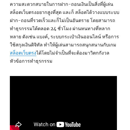
ความสะดวกสบายในการฝาก-ถอนเงินเป็นสิ่งที่ผู้เล่น
สล็อตเว็บตรงอยากสูงที่สุด และก็ สล็อตได้วางแบบระบบ
ฝาก-ถอนที่รวดเร็วและก็ไม่เป็นอันตราย โดยสามารถ
ทำธุรกรรมได้ตลอด 24 ชั่วโมง ผ่านหนทางที่หลาก
หลาย ดังเช่น แบงค์, ระบบกระเป๋าเงินออนไลน์ หรือการ
ใช้สกุลเงินดิจิทัล ทำให้ผู้เล่นสามารถสนุกสนานกับเกม
สล็อตเว็บตรง
ได้โดยไม่จำเป็นที่จะต้องมาวิตกกังวล
หัวข้อการทำธุรกรรม