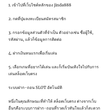
1. เข้าไปที่เว็บไซต์หลักของ jinda888
2. กดที่ปุ่มลงทะเบียนสมัครสมาชิก
3. กรอกข้อมูลส่วนตัวที่จำเป็น ตัวอย่างเช่น ชื่อผู้ใช้,
รหัสผ่าน, แล้วก็ข้อมูลการติดต่อ
4. ฝากเงินหนแรกเพื่อเริ่มเล่น
5. เลือกเกมที่อยากได้เล่น และก็เริ่มบันเทิงใจไปกับการ
เล่นสล็อตเว็บตรง
ระบบฝาก-ถอน SLOT อัตโนมัติ
หนึ่งในคุณลักษณะที่ทำให้ สล็อตเว็บตรง ต่างจากเว็บ
อื่นๆคือระบบการฝาก-ถอนที่รวดเร็วทันใจแล้วก็สะดวก