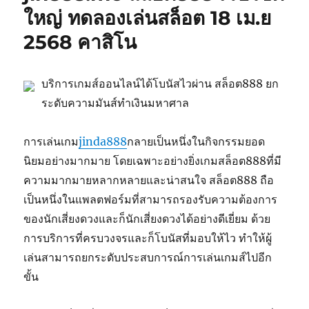
ใหญ่ ทดลองเล่นสล็อต 18 เม.ย
2568 คาสิโน
บริการเกมส์ออนไลน์ได้โบนัสไวผ่าน สล็อต888 ยก
ระดับความมันส์ทำเงินมหาศาล
การเล่นเกม
jinda888
กลายเป็นหนึ่งในกิจกรรมยอด
นิยมอย่างมากมาย โดยเฉพาะอย่างยิ่งเกมสล็อต888ที่มี
ความมากมายหลากหลายและน่าสนใจ สล็อต888 ถือ
เป็นหนึ่งในแพลตฟอร์มที่สามารถรองรับความต้องการ
ของนักเสี่ยงดวงและก็นักเสี่ยงดวงได้อย่างดีเยี่ยม ด้วย
การบริการที่ครบวงจรและก็โบนัสที่มอบให้ไว ทำให้ผู้
เล่นสามารถยกระดับประสบการณ์การเล่นเกมส์ไปอีก
ขั้น