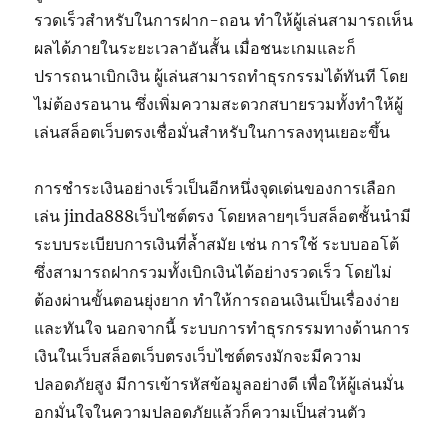
รวดเร็วสำหรับในการฝาก-ถอน ทำให้ผู้เล่นสามารถเห็น
ผลได้ภายในระยะเวลาอันสั้น เมื่อชนะเกมและก็
ปรารถนาเบิกเงิน ผู้เล่นสามารถทำธุรกรรมได้ทันที โดย
ไม่ต้องรอนาน ซึ่งเพิ่มความสะดวกสบายรวมทั้งทำให้ผู้
เล่นสล็อตเว็บตรงเชื่อมั่นสำหรับในการลงทุนเยอะขึ้น
การชำระเงินอย่างเร็วเป็นอีกหนึ่งจุดเด่นของการเลือก
เล่น jinda888เว็บไซต์ตรง โดยหลายๆเว็บสล็อตชั้นนำมี
ระบบระเบียบการเงินที่ล้ำสมัย เช่น การใช้ ระบบออโต้
ซึ่งสามารถฝากรวมทั้งเบิกเงินได้อย่างรวดเร็ว โดยไม่
ต้องผ่านขั้นตอนยุ่งยาก ทำให้การถอนเงินเป็นเรื่องง่าย
และทันใจ นอกจากนี้ ระบบการทำธุรกรรมทางด้านการ
เงินในเว็บสล็อตเว็บตรงเว็บไซต์ตรงมักจะมีความ
ปลอดภัยสูง มีการเข้ารหัสข้อมูลอย่างดี เพื่อให้ผู้เล่นมั่น
อกมั่นใจในความปลอดภัยแล้วก็ความเป็นส่วนตัว