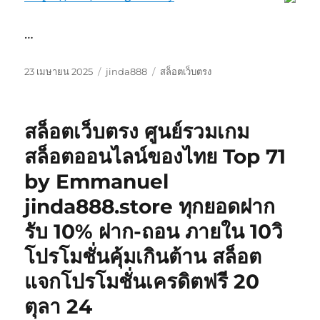
…
เขียน
หมวด
ป้าย
23 เมษายน 2025
jinda888
สล็อตเว็บตรง
เมื่อ
หมู่
กำกับ
สล็อตเว็บตรง ศูนย์รวมเกม
สล็อตออนไลน์ของไทย Top 71
by Emmanuel
jinda888.store ทุกยอดฝาก
รับ 10% ฝาก-ถอน ภายใน 10วิ
โปรโมชั่นคุ้มเกินต้าน สล็อต
แจกโปรโมชั่นเครดิตฟรี 20
ตุลา 24