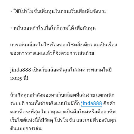
• ใช้โปรโมชั่นเพิ่มทุนในตอนเริ่มเพื่อเพิ่มจังหวะ
• หมั่นถอนกำไรเมื่อใดก็ตามได้ เพื่อกันทุน
การเล่นสล็อตไม่ใช่เรื่องของโชคสิ่งเดียว แต่เป็นเรื่อง
ของการวางแผนแล้วก็จังหวะการเล่นด้วย
jinda888 เป็นเว็บสล็อตที่คุณไม่สมควรพลาดในปี
2025 นี้!
ถ้าเกิดคุณกำลังมองหาเว็บสล็อตที่เล่นง่าย แตกหนัก
ระบบดี รวมทั้งจ่ายจริงแบบไม่มีกั๊ก
jinda888
คือคำ
ตอบที่ตรงที่สุด ไม่ว่าคุณจะเป็นมือใหม่หรือมืออาชีพ
เว็บไซต์แห่งนี้ก็มีวัสดุ โปรโมชั่น และเกมที่รองรับทุก
ต้นแบบการเล่น