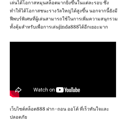
เล่นได้โอกาสหมุนสล็อตมากยิ่งขึ้นในแต่ละรอบ ซึ่ง
ทำให้ได้โอกาสชนะรางวัลใหญ่ได้สูงขึ้น นอกจากนี้ยังมี
ฟีพบร์พิเศษที่ผู้เล่นสามารถใช้ในการเพิ่มความสนุกรวม
ทั้งคุ้มสำหรับเพื่อการเล่นjinda888ได้อีกเยอะมาก
เว็บไซต์สล็อต888 ฝาก-ถอน ออโต้ ที่เร็วทันใจและ
ปลอดภัย