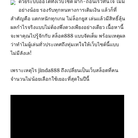
ด้วยระบบออโต้ทั้งเว็บไซต์ ฝาก-ถอนเร็วทันใจ ไม่มี
อย่างน้อย รองรับทุกหนทางการเติมเงิน แล้วก็ที่
สำคัญคือ แตกหนักทุกเกม ไม่ล็อกยูส เล่นแล้วมีสิทธิ์ลุ้น
ผลกำไรจริงแบบไม่ต้องพึ่งดวงเพียงอย่างเดียว เนื้อหานี้
จะพาคุณไปรู้จักกับ สล็อต888 แบบจัดเต็ม พร้อมเหตุผล
ว่าทำไมผู้เล่นทั่วประเทศถึงทุ่มเทใจให้เว็บไซต์นี้แบบ
ไม่มีลังเล!
เพราะเหตุไร jinda888 ถึงเปลี่ยนเป็นเว็บสล็อตที่คน
จำนวนไม่น้อยเลือกใช้เยอะที่สุดในปีนี้