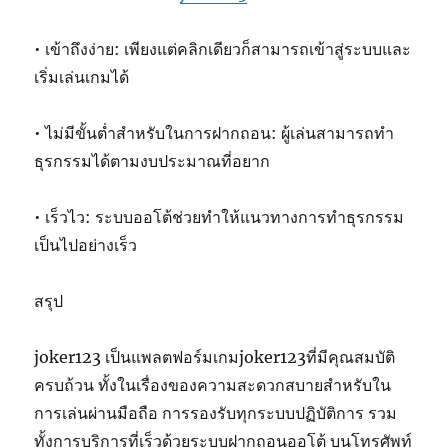
• เข้าถึงง่าย: เพียงแต่คลิกเดียวก็สามารถเข้าสู่ระบบและ
เริ่มเล่นเกมได้
• ไม่มีขั้นต่ำสำหรับในการฝากถอน: ผู้เล่นสามารถทำ
ธุรกรรมได้ตามงบประมาณที่อยาก
• เร็วไว: ระบบออโต้ช่วยทำให้แนวทางการทำธุรกรรม
เป็นไปอย่างเร็ว
สรุป
joker123 เป็นแพลตฟอร์มเกมjoker123ที่มีคุณสมบัติ
ครบถ้วน ทั้งในเรื่องของความสะดวกสบายสำหรับใน
การเล่นผ่านมือถือ การรองรับทุกระบบปฏิบัติการ รวม
ทั้งการบริการที่เร็วด้วยระบบฝากถอนออโต้ บนโทรศัพท์