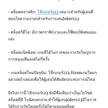
• สล็อตคลาสสิก:
โจ๊กเกอร์123
เหมาะสำหรับผู้เล่นที่
ชอบใจความง่ายๆสำหรับการเล่นJoker123
• สล็อตวิดีโอ: มีภาพกราฟิกงามและก็ฟีพบร์พิเศษเยอะ
แยะ
• สล็อตแจ็คพ็อต: เกมที่ได้โอกาสชนะรางวัลใหญ่จาก
การหมุนเพียงแต่ไม่กี่ครั้ง
• เกมสล็อตใหม่ปัจจุบัน: โจ๊กเกอร์123 อัปเดตเกมใหม่ๆ
อย่างสม่ำเสมอเพื่อให้ผู้เล่นได้สัมผัสประสบการณ์ใหม่
ยิ่งไปกว่านี้ โจ๊กเกอร์123 ยังมีชื่อเสียงว่าเป็นเว็บไซต์
สล็อตที่มี โบนัสแตกง่าย ทำให้ผู้เล่นjoker123มีโอกาส
ได้รับรางวัลใหญ่ครั้งใดก็ตามหมุนสล็อต