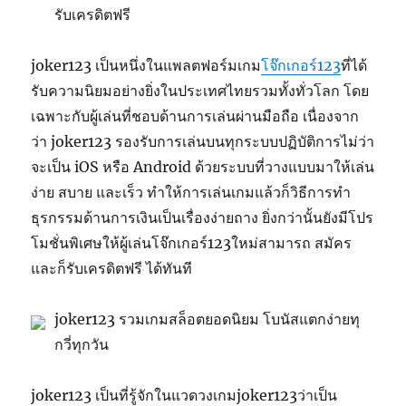
รับเครดิตฟรี
joker123 เป็นหนึ่งในแพลตฟอร์มเกม
โจ๊กเกอร์123
ที่ได้
รับความนิยมอย่างยิ่งในประเทศไทยรวมทั้งทั่วโลก โดย
เฉพาะกับผู้เล่นที่ชอบด้านการเล่นผ่านมือถือ เนื่องจาก
ว่า joker123 รองรับการเล่นบนทุกระบบปฏิบัติการไม่ว่า
จะเป็น iOS หรือ Android ด้วยระบบที่วางแบบมาให้เล่น
ง่าย สบาย และเร็ว ทำให้การเล่นเกมแล้วก็วิธีการทำ
ธุรกรรมด้านการเงินเป็นเรื่องง่ายถาง ยิ่งกว่านั้นยังมีโปร
โมชั่นพิเศษให้ผู้เล่นโจ๊กเกอร์123ใหม่สามารถ สมัคร
และก็รับเครดิตฟรี ได้ทันที
joker123 รวมเกมสล็อตยอดนิยม โบนัสแตกง่ายทุ
กวี่ทุกวัน
joker123 เป็นที่รู้จักในแวดวงเกมjoker123ว่าเป็น