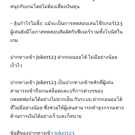
สนุกกับเกมโดยไม่ต้องเสี่ยงเงินทุน
• ลุ้นกำไรไม่ยั้ง: แม้จะเป็นการทดสอบเล่นโจ๊กเกอร์123
ผู้เล่นยังมีโอกาสทดสอบสัมผัสกับฟีเจอร์รวมทั้งโบนัสใน
เกม
ปากทางเข้า joker123 ฝากถอนออโต้ ไม่มีอย่างน้อย
เร็วไว
ปากทางเข้า joker123 เป็นปากทางเข้าหลักที่ผู้เล่น
สามารถเข้าถึงเกมสล็อตและบริการต่างๆของ
แพลตฟอร์มได้อย่างไม่ยากเย็น กับระบบ ฝากถอนออโต้
ที่ไม่มีอย่างน้อย ซึ่งช่วยให้ผู้เล่นสามารถทำธุรกรรมทาง
ด้านการเงินได้อย่างเร็วและก็สบาย
ข้อดีของปากทางเข้า
joker123