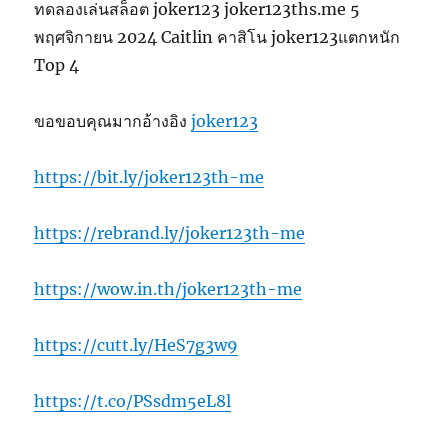
ทดลองเล่นสล็อต joker123 joker123ths.me 5
พฤศจิกายน 2024 Caitlin คาสิโน joker123แตกหนัก
Top 4
ขอขอบคุณมากอ้างอิง
joker123
https://bit.ly/joker123th-me
https://rebrand.ly/joker123th-me
https://wow.in.th/joker123th-me
https://cutt.ly/HeS7g3w9
https://t.co/PSsdm5eL8l