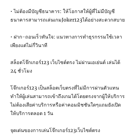
• ไม่ต้องมีบัญชีธนาคาร: ให้โอกาสให้ผู้ที่ไม่มีบัญชี
ธนาคารสามารถเล่นเกมJoker123ได้อย่างสะดวกสบาย
• ฝาก-ถอนเร็วทันใจ: แนวทางการทำธุรกรรมใช้เวลา
เพียงแต่ไม่กี่วินาที
สล็อตโจ๊กเกอร์123 เว็บไซต์ตรง ไม่ผ่านเอเย่นต์ เล่นได้
24 ชั่วโมง
โจ๊กเกอร์123 เป็นสล็อตเว็บตรงที่ไม่มีการผ่านตัวแทน
ทำให้ผู้เล่นสามารถเข้าถึงเกมได้โดยตรงจากผู้ให้บริการ
ไม่ต้องเสียค่าบริการหรือค่าคอมมิชชันใดๆแถมยังเปิด
ให้บริการตลอด 1 วัน
จุดเด่นของการเล่นโจ๊กเกอร์123เว็บไซต์ตรง