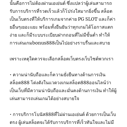
นั้นคือการไม่ต้องผ่านเอเย่นต์ ซึ่งแปลว่าผู้เล่นสามารถ
รับการบริการที่รวดเร็วแล้วก็โปร่งใสมากยิ่งขึ้น สล็อต
เป็นเว็บตรงที่ให้บริการเกมจากค่าย PG SLOT และก็ค่า
ยอื่นๆเยอะแยะ พร้อมทั้งยืนยันว่าทุกเกมได้โอกาสแตก
ง่าย และก็มีระบบระเบียบฝากถอนที่ไม่มีขั้นต่ำ ทำให้
การเล่นเกมbonus888เป็นไปอย่างราบรื่นและสบาย
เพราะเหตุใดควรจะเลือกสล็อตเว็บตรงเว็บไซต์พวกเรา
• ความน่านับถือและก็ความยั่งยืนทางด้านการเงิน
สล็อต888 โด่งดังในแวดวงเกมสล็อต888ออนไลน์ว่า
เป็นเว็บที่มีความน่านับถือและมั่นคงด้านการเงิน ทำให้ผู้
เล่นสามารถเล่นเกมได้อย่างสบายใจ
• การบริการโบนัส888ที่ไม่ผ่านเอเย่นต์ ด้วยการเป็นเว็บ
ตรง ผู้เล่นสล็อตจะได้รับการบริการที่เร็วทันใจและไม่มี