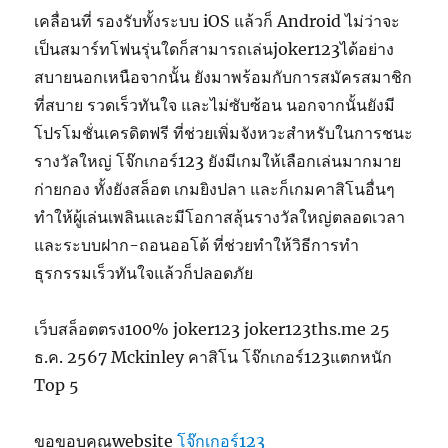
เคลื่อนที่ รองรับทั้งระบบ iOS แล้วก็ Android ไม่ว่าจะ
เป็นสมาร์ทโฟนรุ่นใดก็สามารถเล่นjoker123ได้อย่าง
สบายนอกเหนือจากนั้น ยังมาพร้อมกับการสมัครสมาชิก
ที่สบาย รวดเร็วทันใจ และไม่ซับซ้อน นอกจากนั้นยังมี
โปรโมชั่นเครดิตฟรี ที่ช่วยเพิ่มจังหวะสำหรับในการชนะ
รางวัลใหญ่ โจ๊กเกอร์123 ยังมีเกมให้เลือกเล่นมากมาย
ก่ายกอง ทั้งยังสล็อต เกมยิงปลา และก็เกมคาสิโนอื่นๆ
ทำให้ผู้เล่นเพลินและมีโอกาสลุ้นรางวัลใหญ่ตลอดเวลา
และระบบฝาก-ถอนออโต้ ที่ช่วยทำให้วิธีการทำ
ธุรกรรมเร็วทันใจแล้วก็ปลอดภัย
เว็บสล็อตตรง100% joker123 joker123ths.me 25
ธ.ค. 2567 Mckinley คาสิโน โจ๊กเกอร์123แตกหนัก
Top 5
ขอขอบคุณwebsite
โจ๊กเกอร์123