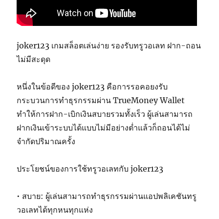
joker123 เกมสล็อตเล่นง่าย รองรับทรูวอเลท ฝาก-ถอน
ไม่มีสะดุด
หนึ่งในข้อดีของ joker123 คือการรอคอยงรับ
กระบวนการทำธุรกรรมผ่าน TrueMoney Wallet
ทำให้การฝาก-เบิกเงินสบายรวมทั้งเร็ว ผู้เล่นสามารถ
ฝากเงินเข้าระบบได้แบบไม่มีอย่างต่ำแล้วก็ถอนได้ไม่
จำกัดปริมาณครั้ง
ประโยชน์ของการใช้ทรูวอเลทกับ joker123
• สบาย: ผู้เล่นสามารถทำธุรกรรมผ่านแอปพลิเคชันทรู
วอเลทได้ทุกหนทุกแห่ง