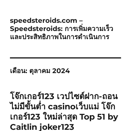
speedsteroids.com –
Speedsteroids: การเพิ่มความเร็ว
และประสิทธิภาพในการดำเนินการ
เดือน:
ตุลาคม 2024
โจ๊กเกอร์123 เวปไซต์ฝาก-ถอน
ไม่มีขั้นต่ำ casinoเว็บแม่ โจ๊ก
เกอร์123 ใหม่ล่าสุด Top 51 by
Caitlin joker123