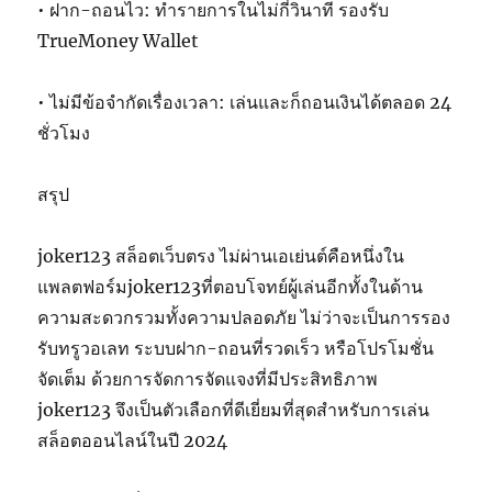
• ฝาก-ถอนไว: ทำรายการในไม่กี่วินาที รองรับ
TrueMoney Wallet
• ไม่มีข้อจำกัดเรื่องเวลา: เล่นและก็ถอนเงินได้ตลอด 24
ชั่วโมง
สรุป
joker123 สล็อตเว็บตรง ไม่ผ่านเอเย่นต์คือหนึ่งใน
แพลตฟอร์มjoker123ที่ตอบโจทย์ผู้เล่นอีกทั้งในด้าน
ความสะดวกรวมทั้งความปลอดภัย ไม่ว่าจะเป็นการรอง
รับทรูวอเลท ระบบฝาก-ถอนที่รวดเร็ว หรือโปรโมชั่น
จัดเต็ม ด้วยการจัดการจัดแจงที่มีประสิทธิภาพ
joker123 จึงเป็นตัวเลือกที่ดีเยี่ยมที่สุดสำหรับการเล่น
สล็อตออนไลน์ในปี 2024