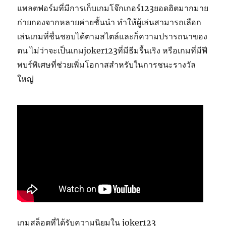
แพลตฟอร์มที่มีการเก็บเกมโจ๊กเกอร์123ยอดฮิตมากมาย
ก่ายกองจากหลายค่ายชั้นนำ ทำให้ผู้เล่นสามารถเลือก
เล่นเกมที่ชื่นชอบได้ตามสไตล์และก็ความปรารถนาของ
ตน ไม่ว่าจะเป็นเกมjoker123ที่มีธีมรื้นเริง หรือเกมที่มีฟี
พบร์พิเศษที่ช่วยเพิ่มโอกาสสำหรับในการชนะรางวัล
ใหญ่
เกมสล็อตที่ได้รับความนิยมใน joker123