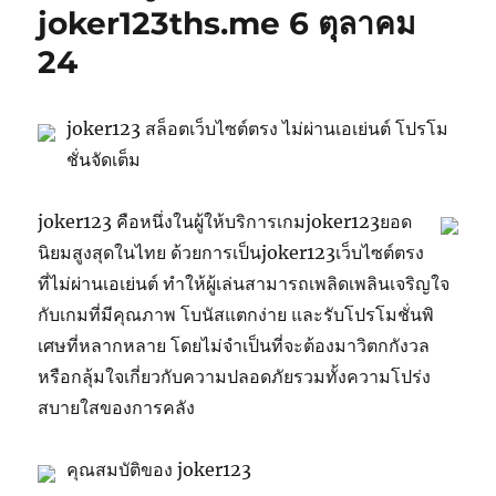
joker123ths.me 6 ตุลาคม
24
joker123 สล็อตเว็บไซต์ตรง ไม่ผ่านเอเย่นต์ โปรโม
ชั่นจัดเต็ม
joker123 คือหนึ่งในผู้ให้บริการเกมjoker123ยอด
นิยมสูงสุดในไทย ด้วยการเป็นjoker123เว็บไซต์ตรง
ที่ไม่ผ่านเอเย่นต์ ทำให้ผู้เล่นสามารถเพลิดเพลินเจริญใจ
กับเกมที่มีคุณภาพ โบนัสแตกง่าย และรับโปรโมชั่นพิ
เศษที่หลากหลาย โดยไม่จำเป็นที่จะต้องมาวิตกกังวล
หรือกลุ้มใจเกี่ยวกับความปลอดภัยรวมทั้งความโปร่ง
สบายใสของการคลัง
คุณสมบัติของ joker123