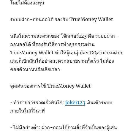
โดยไม่ต้องลงทุน
ระบบฝาก-ถอนออโต้ รองรับ TrueMoney Wallet
หนึ่งในความสะดวกของ โจ๊กเกอร์123 คือ ระบบฝาก-
ถอนออโต้ ที่รองรับวิธีการทำธุรกรรมผ่าน
TrueMoney Wallet ทำให้ผู้เล่นjoker123สามารถฝาก
และก็เบิกเงินได้อย่างสะดวกสบายรวมทั้งเร็ว ไม่ต้อง
คอยคิวนานหรือเสียเวลา
จุดเด่นของการใช้ TrueMoney Wallet
• ทำรายการรวดเร็วทันใจ:
joker123
เงินเข้าระบบ
ภายในไม่กี่วินาที
• ไม่มีอย่างต่ำ: ฝาก-ถอนได้ตามสิ่งที่จำเป็นของผู้เล่น