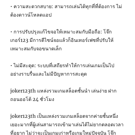
• ความสะดวกสบาย: สามารถเล่นได้ทุกที่ที่ต้องการ ไม่
ต้องดาวน์โหลดแอป
• การปรับปรุงแก้ไขจอให้เหมาะสมกับมือถือ: โจ๊ก
เกอร์123 มีการดีไซน์จอแล้วก็อินเทอร์เฟซที่ปรับให้
เหมาะสมกับจอขนาดเล็ก
• ไม่มีสะดุด: ระบบที่เสถียรทำให้การเล่นเกมเป็นไป
อย่างราบรื่นและไม่มีปัญหาการสะดุด
joker123th แหล่งรวมเกมสล็อตชั้นนำ เล่นง่าย ฝาก
ถอนออโต้ 24 ชั่วโมง
joker123th เป็นแหล่งรวมเกมสล็อตจากค่ายชั้นหนึ่ง
เยอะมากที่ผู้เล่นสามารถเข้ามาเล่นได้ไม่ยากตลอดเวลา
ที่อยาก ไม่ว่าจะเป็นเกมเก่าหรือเกมใหม่ปัจจุบัน โจ๊ก