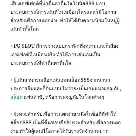
เสียงเอฟเฟกต์ที่น่าตื่นตาตื่นใจ โบนัส888 มอบ
ประสบการณ์การเล่นที่ไม่เหมือนใครและก็มีโอกาส
สำหรับเพื่อการแตกง่าย ทำให้ได้รับความนิยมในหมู่ผู้
เล่นทั่วทั้งโลก
• PG SLOT มีการวางแบบกราฟิกที่งดงามและก็เสียง
เอฟเฟกต์ที่เหมือนจริง ทำให้การเล่นเกมเป็น
ประสบการณ์ที่น่าตื่นตาตื่นใจ
• ผู้เล่นสามารถเลือกเล่นเกมสล็อต888จากนานา
ประการธีมและก็ต้นแบบ ไม่ว่าจะเป็นเกมแนวผจญภัย,
สล็อต
แฟนตาซี, หรือการผจญภัยในโลกต่างๆ
• จังหวะสำหรับเพื่อการแตกง่าย หนึ่งในข้อดีที่ทำให้
สล็อต888 เป็นที่ชื่นชอบคือจังหวะสำหรับเพื่อการแตก
ง่าย ทำให้ผู้เล่นมีโอกาสได้รับรางวัลจำนวนมาก