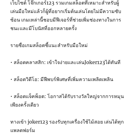
เว็บไซต์ โจ๊กเกอร์123 รวมเกมสล็อตที่เหมาะสำหรับผู้
เล่นมือใหม่แล้วก็ผู้ที่อยากเริ่มต้นเล่นโดยไม่มีความซับ
ซ้อน เกมเหล่านี้ชอบมีฟีเจอร์ที่ช่วยเพิ่มช่องทางในการ
ชนะและมีโบนัสที่ออกหลายครั้ง
รายชื่อเกมสล็อตชี้แนะสำหรับมือใหม่
• สล็อตคลาสสิก: เข้าใจง่ายและเล่นJoker123ได้ทันที
• สล็อตวิดีโอ: มีฟีพบร์พิเศษที่เพิ่มความเพลิดเพลิน
• สล็อตแจ็คพ็อต: โอกาสได้รับรางวัลใหญ่จากการหมุน
เพียงครั้งเดียว
ทางเข้า joker123 รองรับทุกเครื่องใช้ไม้สอย เล่นได้ทุก
แพลตฟอร์ม