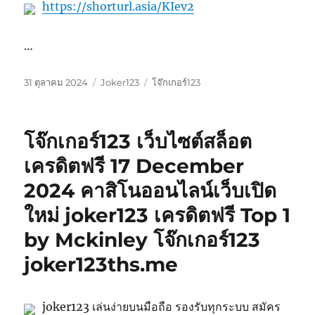
https://shorturl.asia/KIev2
…
เขียน
หมวด
ป้าย
31 ตุลาคม 2024
Joker123
โจ๊กเกอร์123
เมื่อ
หมู่
กำกับ
โจ๊กเกอร์123 เว็บไซต์สล็อต
เครดิตฟรี 17 December
2024 คาสิโนออนไลน์เว็บเปิด
ใหม่ joker123 เครดิตฟรี Top 1
by Mckinley โจ๊กเกอร์123
joker123ths.me
joker123 เล่นง่ายบนมือถือ รองรับทุกระบบ สมัคร