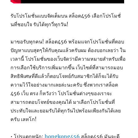
รับโปรโมชั่นแบบจัดเต็มบน สล็อต456 เลือกโปรโมชั่
นที่ชอบใจ รับได้ทุกวี่ทุกวัน!
มาขอรับทุกคน! สล็อต456 พร้อมแจกโปรโมชั่นที่ตอบ
ปัญหาแบบสุดๆให้กับคุณแล้วครับผม ต้องบอกเลยว่า ใน
เวลานี้ โปรโมชั่นของเว็บจัดว่ามีความหมายสำหรับเพื่อ
การเลือกใช้บริการเพิ่มมากขึ้น เว็บไซต์ที่สามารถมอบ
สิทธิพิเศษที่ดีแล้วก็ตอบโจทย์กับสมาชิกได้ก็จะได้รับ
ความไว้ใจอย่างมากเลยล่ะนะครับ ซึ่งพวกเราสล็อต
456 เว็บ ตรง ก็หวังว่า โปรโมชั่นต่างๆของเราจะ
สามารถตอบโจทย์ของคุณได้ มาเลือกโปรโมชั่นที่
ประทับใจและยอมรับได้ทุกวันไปพร้อมเพียงกันได้เลย
ครับ เลทโก!
• โปรแตกหนัก:
hongkong456
สล็อต456 มันจะดี