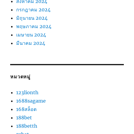
สิงหาคม 2024
กรกฎาคม 2024
มิถุนายน 2024
พฤษภาคม 2024
เมษายน 2024
มีนาคม 2024
หมวดหมู่
123lionth
1688sagame
168สล็อต
188bet
188betth