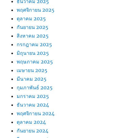
ธันวาคม 2025
พฤศจิกายน 2025
ตุลาคม 2025
กันยายน 2025
สิงหาคม 2025
กรกฎาคม 2025
มิถุนายน 2025
พฤษภาคม 2025
เมษายน 2025
มีนาคม 2025
กุมภาพันธ์ 2025
มกราคม 2025
ธันวาคม 2024
พฤศจิกายน 2024
ตุลาคม 2024
กันยายน 2024