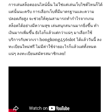
การเล่นสล็อตออนไลน์นั้น ไม่ใช่แค่เล่นเว็บไซต์ไหนก็ได้
แค่นั้นนะครับ การเลือกเว็บที่มีมาตรฐานและความ
ปลอดภัยสูง จะช่วยให้คุณสามารถทำกำไรจากเกม
สล็อตได้อย่างมีความสุข เล่นสนุกสนานมากยิ่งขึ้น ทำ
เงินมากเพิ่มขึ้น ยังไงก็แล้วแต่กว่าแน่ๆ มาเลือกใช้
บริการกับพวกเรา hongkong456slot ได้แล้ววันนี้ ลง
ทะเบียนใหม่ฟรี ไม่มีค่าใช้จ่ายอะไรก็แล้วแต่ทั้งหมด
แน่ๆ ลงทะเบียนสมัครสมาชิกเลย!