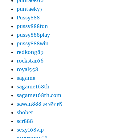
puntaek66
puntaek77
Pussy888
pussy888fun
pussy888play
pussy888win
redkong89
rockstar66
royal558
sagame
sagame168th
sagame168th.com
sawan888 เครดิตฟรี
sbobet
scr888
sexy168vip