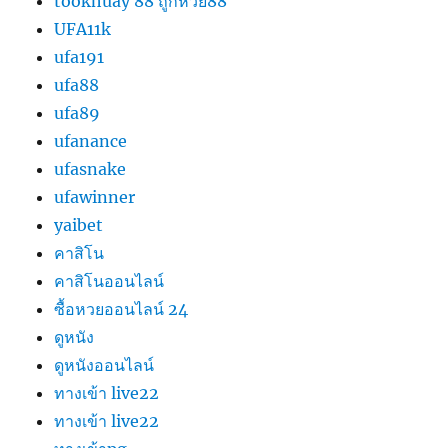
tookhuay 88 ถูกหวย88
UFA11k
ufa191
ufa88
ufa89
ufanance
ufasnake
ufawinner
yaibet
คาสิโน
คาสิโนออนไลน์
ซื้อหวยออนไลน์ 24
ดูหนัง
ดูหนังออนไลน์
ทางเข้า live22
ทางเข้า live22