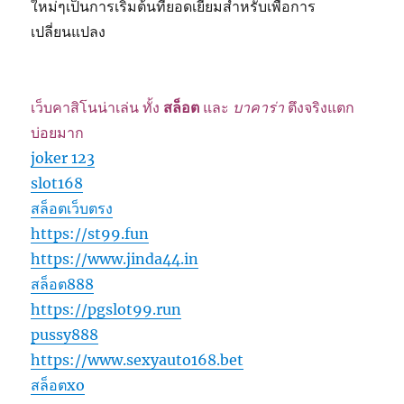
ใหม่ๆเป็นการเริ่มต้นที่ยอดเยี่ยมสำหรับเพื่อการ
เปลี่ยนแปลง
เว็บคาสิโนน่าเล่น ทั้ง
สล็อต
และ
บาคาร่า
ตึงจริงแตก
บ่อยมาก
joker 123
slot168
สล็อตเว็บตรง
https://st99.fun
https://www.jinda44.in
สล็อต888
https://pgslot99.run
pussy888
https://www.sexyauto168.bet
สล็อตxo