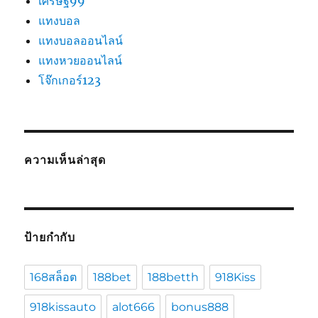
เศรษฐี99
แทงบอล
แทงบอลออนไลน์
แทงหวยออนไลน์
โจ๊กเกอร์123
ความเห็นล่าสุด
ป้ายกำกับ
168สล็อต
188bet
188betth
918Kiss
918kissauto
alot666
bonus888