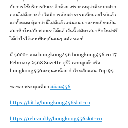
กับการใช้บริการกับเราอีกด้วย เพราะเหตุว่ามีระบบฝาก
ถอนไม่มีอย่างต่ำ ไม่มีการเก็บค่าธรรมเนียมอะไรก็แล้ว
แต่ทั้งหมด คุ้มกว่านี้ไม่มีแล้วแน่นอน มาลงทะเบียนเป็น
สมาชิกใหม่กับพวกเราได้แล้ววันนี้ สมัครสมาชิกใหม่ฟรี
ได้กำไรได้แบบฟินๆกันแน่ๆ สมัครเลย!
มี 5000+ เกม hongkong456 hongkong456.co 17
February 2568 Suzette ดูรีวิวจากลูกค้าจริง
hongkong456ลงทุนงบน้อย กำไรหลักแสน Top 95
ขอขอบพระคุณที่มา
สล็อต456
https://bit.ly/hongkong456slot-co
https://rebrand.ly/hongkong456slot-co