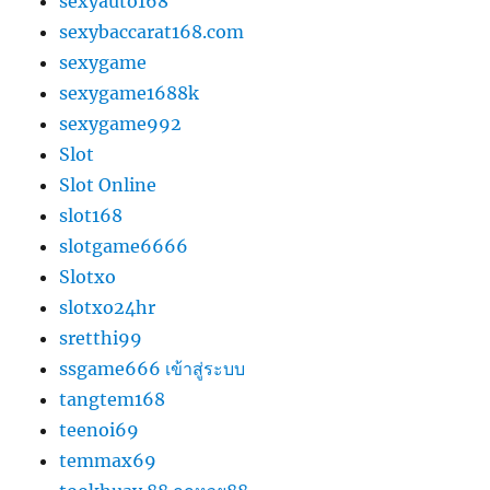
sexyauto168
sexybaccarat168.com
sexygame
sexygame1688k
sexygame992
Slot
Slot Online
slot168
slotgame6666
Slotxo
slotxo24hr
sretthi99
ssgame666 เข้าสู่ระบบ
tangtem168
teenoi69
temmax69