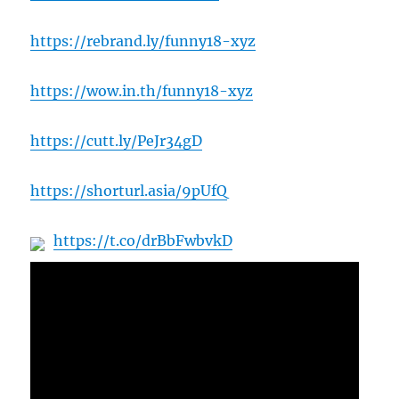
https://rebrand.ly/funny18-xyz
https://wow.in.th/funny18-xyz
https://cutt.ly/PeJr34gD
https://shorturl.asia/9pUfQ
https://t.co/drBbFwbvkD