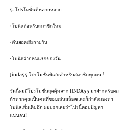
5. โปรโมชั่นที่หลากหลาย
•โบนัสต้อนรับสมาชิกใหม่
•คืนยอดเสียรายวัน
•โบนัสฝากหนแรกของวัน
Jinda55 โปรโมชั่นพิเศษสำหรับสมาชิกทุกคน !
วันนี้ผมมีโปรโมชั่นสุดคุ้มจาก JINDA55 มาฝากครับผม
ถ้าหากคุณเป็นคนที่ชอบเล่นสล็อตและก็กำลังมองหา
โบนัสเพิ่มเติมอีก ผมบอกเลยว่าโปรนี้ตอบปัญหา
แน่นอน!