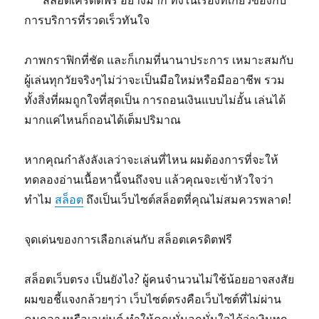
สล็อตเครดิตฟรี อย่างมาก ทั้งในเรื่องที่เกี่ยวข้องกับ
การบริการที่รวดเร็วทันใจ
ภาพกราฟิกที่ชัด และก็เกมที่นานาประการ เหมาะสมกับ
ผู้เล่นทุกวัยจริงๆไม่ว่าจะเป็นมือใหม่หรือมืออาชีพ รวม
ทั้งสิ่งที่ผมถูกใจที่สุดเป็น การถอนเงินแบบไม่อั้น เล่นได้
มากแค่ไหนก็ถอนได้เต็มปริมาณ
หากคุณกำลังลังเลว่าจะเล่นที่ไหน ผมต้องการที่จะให้
ทดลองอ่านเนื้อหานี้จนถึงจบ แล้วคุณจะเข้าหัวใจว่า
ทำไม
สล็อต
ถึงเป็นเว็บไซต์สล็อตที่คุณไม่สมควรพลาด!
จุดเด่นของการเลือกเล่นกับ สล็อตเครดิตฟรี
สล็อตเว็บตรง เป็นยังไง? ผู้คนจำนวนไม่ใช้น้อยอาจสงสัย
ผมขอชี้แจงกล้วยๆว่า เว็บไซต์ตรงคือเว็บไซต์ที่ไม่ผ่าน