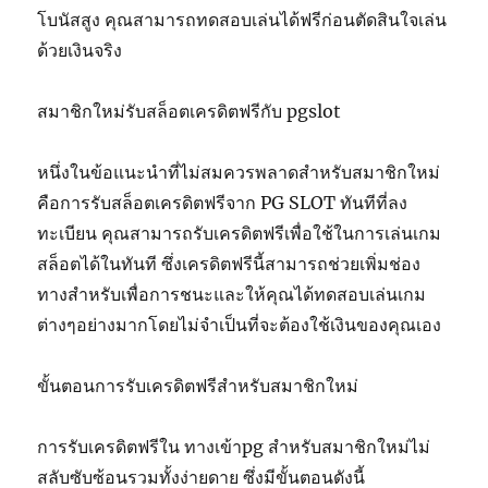
โบนัสสูง คุณสามารถทดสอบเล่นได้ฟรีก่อนตัดสินใจเล่น
ด้วยเงินจริง
สมาชิกใหม่รับสล็อตเครดิตฟรีกับ pgslot
หนึ่งในข้อแนะนำที่ไม่สมควรพลาดสำหรับสมาชิกใหม่
คือการรับสล็อตเครดิตฟรีจาก PG SLOT ทันทีที่ลง
ทะเบียน คุณสามารถรับเครดิตฟรีเพื่อใช้ในการเล่นเกม
สล็อตได้ในทันที ซึ่งเครดิตฟรีนี้สามารถช่วยเพิ่มช่อง
ทางสำหรับเพื่อการชนะและให้คุณได้ทดสอบเล่นเกม
ต่างๆอย่างมากโดยไม่จำเป็นที่จะต้องใช้เงินของคุณเอง
ขั้นตอนการรับเครดิตฟรีสำหรับสมาชิกใหม่
การรับเครดิตฟรีใน ทางเข้าpg สำหรับสมาชิกใหม่ไม่
สลับซับซ้อนรวมทั้งง่ายดาย ซึ่งมีขั้นตอนดังนี้