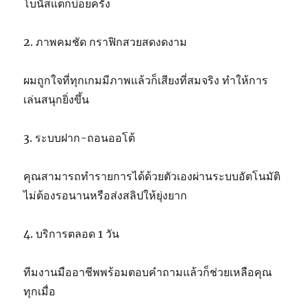
โบนัสแตกบ่อยครั้ง
2. ภาพคมชัด กราฟิกสวยสดงดงาม
ผมถูกใจที่ทุกเกมมีภาพแล้วก็เสียงที่สมจริง ทำให้การ
เล่นสนุกยิ่งขึ้น
3. ระบบฝาก-ถอนออโต้
คุณสามารถทำรายการได้ด้วยตัวเองผ่านระบบอัตโนมัติ
ไม่ต้องรอนานหรือส่งสลิปให้ยุ่งยาก
4. บริการตลอด 1 วัน
ทีมงานมืออาชีพพร้อมตอบคำถามแล้วก็ช่วยเหลือคุณ
ทุกเมื่อ