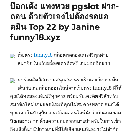
ป๊อกเด้ง แทงหวย pgslot ฝาก-
ถอน ด้วยตัวเองไม่ต้องรอแอ
ดมิน Top 22 by Janine
funny18.xyz
เว็บตรง
funny18
สล็อตทดลองเล่นฟรีทุกค่าย
สมาชิกใหม่รับสล็อตเครดิตฟรี เกมยอดฮิตมาก
มาร่วมสัมผัสความสนุกสนานร่าเริงและก็ความตื่น
เต้นกับเกมสล็อตออนไลน์จากเว็บตรง funny18 ที่ให้
คุณได้ทดลองเล่นฟรีทุกค่าย พร้อมรับเครดิตฟรีสำหรับ
สมาชิกใหม่ เกมยอดนิยมที่คุณไม่สมควรพลาด สนุกได้
ทุกเวลา ในปัจจุบัน เกมสล็อตออนไลน์นับว่าเป็นเกมยอด
นิยมอย่างมาก ด้วยความสะดวกสบายสำหรับในการเข้า
ถึงแล้วก็นานัปการเกมที่มีให้เลือกเล่นกันอย่างไม่จำกัด