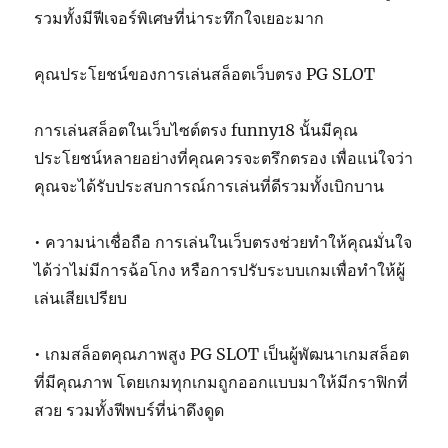
รวมทั้งมีฟีเจอร์พิเศษที่น่าระทึกใจเยอะมาก
คุณประโยชน์ของการเล่นสล็อตเว็บตรง PG SLOT
การเล่นสล็อตในเว็บไซต์ตรง funny18 นั้นมีคุณ
ประโยชน์หลายอย่างที่คุณควรจะตรึกตรอง เพื่อแน่ใจว่า
คุณจะได้รับประสบการณ์การเล่นที่ดีรวมทั้งเบิกบาน
• ความน่าเชื่อถือ การเล่นในเว็บตรงช่วยทำให้คุณมั่นใจ
ได้ว่าไม่มีการฉ้อโกง หรือการปรับระบบเกมเพื่อทำให้ผู้
เล่นเสียเปรียบ
• เกมสล็อตคุณภาพสูง PG SLOT เป็นผู้พัฒนาเกมสล็อต
ที่มีคุณภาพ โดยเกมทุกเกมถูกออกแบบมาให้มีกราฟิกที่
สวย รวมทั้งฟีพบร์ที่น่าดึงดูด