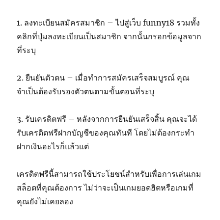
1. ลงทะเบียนสมัครสมาชิก – ไปสู่เว็บ funny18 รวมทั้ง
คลิกที่ปุ่มลงทะเบียนเป็นสมาชิก จากนั้นกรอกข้อมูลจาก
ที่ระบุ
2. ยืนยันตัวตน – เมื่อทำการสมัครเสร็จสมบูรณ์ คุณ
จำเป็นต้องรับรองตัวตนตามขั้นตอนที่ระบุ
3. รับเครดิตฟรี – หลังจากการยืนยันเสร็จสิ้น คุณจะได้
รับเครดิตฟรีฝากบัญชีของคุณทันที โดยไม่ต้องกระทำ
ฝากเงินอะไรก็แล้วแต่
เครดิตฟรีนี้สามารถใช้ประโยชน์สำหรับเพื่อการเล่นเกม
สล็อตที่คุณต้องการ ไม่ว่าจะเป็นเกมยอดฮิตหรือเกมที่
คุณยังไม่เคยลอง