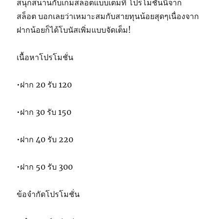
สนุกสนานกับเกมสล็อตแบบเต็มที่ โปรโมชั่นนี้จาก
สล็อต บอกเลยว่าเหมาะสมกับสายทุนน้อยสุดๆเนื่องจาก
ฝากน้อยก็ได้โบนัสเพิ่มแบบจัดเต็ม!
เนื้อหาโปรโมชั่น
•ฝาก 20 รับ 120
•ฝาก 30 รับ 150
•ฝาก 40 รับ 220
•ฝาก 50 รับ 300
ข้อจำกัดโปรโมชั่น