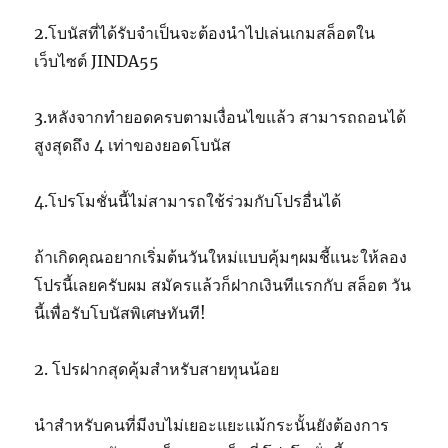
2.โบนัสที่ได้รับจำเป็นจะต้องนำไปเล่นเกมสล็อตใน
เว็บไซต์ JINDA55
3.หลังจากทำยอดครบตามเงื่อนไขแล้ว สามารถถอนได้
สูงสุดถึง 4 เท่าของยอดโบนัส
4.โปรโมชั่นนี้ไม่สามารถใช้ร่วมกับโปรอื่นได้
ถ้าเกิดคุณอยากเริ่มต้นวันใหม่แบบคุ้มๆผมชี้แนะให้ลอง
โปรนี้เลยครับผม สมัครแล้วก็ฝากเงินทีแรกกับ สล็อต วัน
นี้เพื่อรับโบนัสพิเศษทันที!
2. โปรฝากสุดคุ้มสำหรับสายทุนน้อย
นำสำหรับคนที่มีงบไม่เยอะแยะแม้กระนั้นยังต้องการ