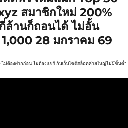
xyz สมาชิกใหม่ 200%
่ล้านก็ถอนได้ ไม่อั้น
ลย 1,000 28 มกราคม 69
 ไม่ต้องฝากก่อน ไม่ต้องแชร์ กับเว็บไซต์สล็อตค่ายใหญ่ไม่มีขั้นต่ำ