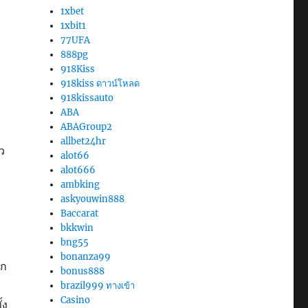
1xbet
1xbit1
77UFA
888pg
918Kiss
918kiss ดาวน์โหลด
918kissauto
ABA
ABAGroup2
allbet24hr
ว
alot66
alot666
ambking
askyouwin888
Baccarat
bkkwin
bng55
bonanza99
ัก
bonus888
brazil999 ทางเข้า
Casino
้ง