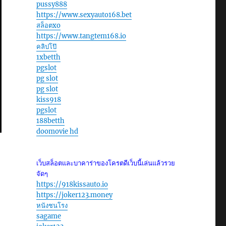
pussy888
https://www.sexyauto168.bet
สล็อตxo
https://www.tangtem168.io
คลิปโป๊
1xbetth
pgslot
pg slot
pg slot
kiss918
pgslot
188betth
doomovie hd
เว็บสล็อตและบาคาร่าของโครตดีเว็บนี้เล่นแล้วรวย
จัดๆ
https://918kissauto.io
https://joker123.money
หนังชนโรง
sagame