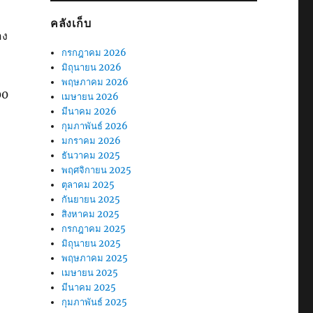
คลังเก็บ
อง
กรกฎาคม 2026
มิถุนายน 2026
พฤษภาคม 2026
00
เมษายน 2026
มีนาคม 2026
กุมภาพันธ์ 2026
มกราคม 2026
ธันวาคม 2025
พฤศจิกายน 2025
ตุลาคม 2025
กันยายน 2025
สิงหาคม 2025
กรกฎาคม 2025
มิถุนายน 2025
พฤษภาคม 2025
เมษายน 2025
มีนาคม 2025
กุมภาพันธ์ 2025