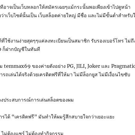
างทีอาจเป็นเว็บหลอกให้สมัครเฉยๆแม้กระนั้นพอเพียงเข้าไปดูหน้า
ว่าเว็บไซต์นั้นเป็น เว็บสล็อตค่ายใหญ่ มีชื่อ และไม่มีขั้นต่ำสำหรับ
ที่ใช้งานง่ายสุดๆๆแค่ลงทะเบียนเป็นสมาชิก รับรองเบอร์โทร ไม่ถึ
0 ก็ฝากบัญชีในทันที
 temmax69 ของค่ายดังอย่าง PG, JILI, Joker และ Pragmati
ถเล่นได้จริงด้วยเครดิตฟรีที่ให้มา ไม่มีล็อกยูส ไม่มีเงื่อนไขซับ
แปลงประสบการณ์การเล่นสล็อตของผม
การได้ “เครดิตฟรี” มันทำให้ผมรู้สึกสบายใจกว่าเยอะแยะ
อง ไม่ต้องแชร์ ไม่ต้องทำกิจกรรม