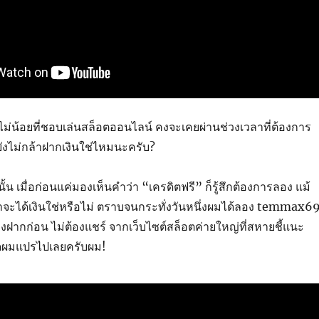
ม่น้อยที่ชอบเล่นสล็อตออนไลน์ คงจะเคยผ่านช่วงเวลาที่ต้องการ
ยังไม่กล้าฝากเงินใช่ไหมนะครับ?
นั้น เมื่อก่อนแค่มองเห็นคำว่า “เครดิตฟรี” ก็รู้สึกต้องการลอง แม้
ว่าจะได้เงินใช่หรือไม่ ตราบจนกระทั่งวันหนึ่งผมได้ลอง temmax6
องฝากก่อน ไม่ต้องแชร์ จากเว็บไซต์สล็อตค่ายใหญ่ที่สหายชี้แนะ
ดผมแปรไปเลยครับผม!