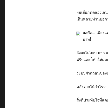
ผมเลือกทดลองเล่น
เห็นหลายท่านบอกว
ผลคือ… เพียงแค
บาท!
ถึงจะไม่เยอะมาก แ
ฟรีๆและก็ทำให้ผมเช
ระบบฝากถอนของเว็บ
หลังจากได้กำไรจา
สิ่งที่ประทับใจที่สุ