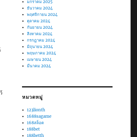
มกราคม 2025
ธันวาคม 2024
พฤศจิกายน 2024
ตุลาคม 2024
กันยายน 2024
สิงหาคม 2024
กรกฎาคม 2024
มิถุนายน 2024
้
พฤษภาคม 2024
เมษายน 2024
มีนาคม 2024
ว้
หมวดหมู่
123lionth
1688sagame
168สล็อต
188bet
188betth