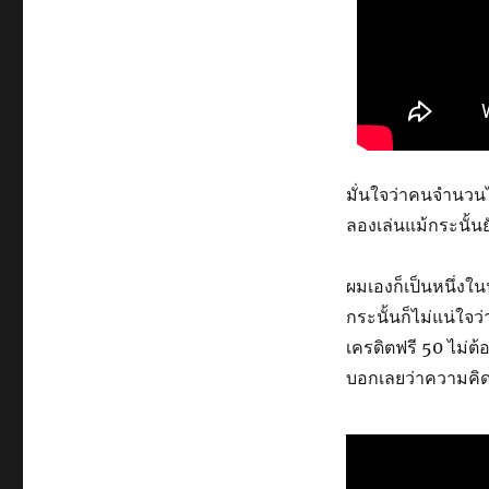
มั่นใจว่าคนจำนวนไ
ลองเล่นแม้กระนั้น
ผมเองก็เป็นหนึ่งใน
กระนั้นก็ไม่แน่ใจ
เครดิตฟรี 50 ไม่ต้
บอกเลยว่าความคิ