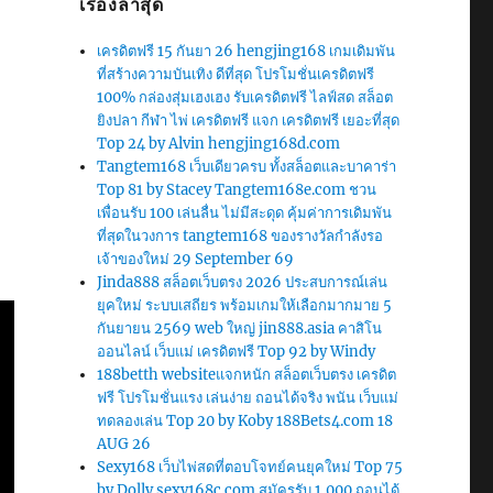
เรื่องล่าสุด
เครดิตฟรี 15 กันยา 26 hengjing168 เกมเดิมพัน
ที่สร้างความบันเทิง ดีที่สุด โปรโมชั่นเครดิตฟรี
100% กล่องสุ่มเฮงเฮง รับเครดิตฟรี ไลฟ์สด สล็อต
ยิงปลา กีฬา ไพ่ เครดิตฟรี แจก เครดิตฟรี เยอะที่สุด
Top 24 by Alvin hengjing168d.com
Tangtem168 เว็บเดียวครบ ทั้งสล็อตและบาคาร่า
Top 81 by Stacey Tangtem168e.com ชวน
เพื่อนรับ 100 เล่นลื่น ไม่มีสะดุด คุ้มค่าการเดิมพัน
ที่สุดในวงการ tangtem168 ของรางวัลกำลังรอ
เจ้าของใหม่ 29 September 69
Jinda888 สล็อตเว็บตรง 2026 ประสบการณ์เล่น
ยุคใหม่ ระบบเสถียร พร้อมเกมให้เลือกมากมาย 5
กันยายน 2569 web ใหญ่ jin888.asia คาสิโน
ออนไลน์ เว็บแม่ เครดิตฟรี Top 92 by Windy
188betth websiteแจกหนัก สล็อตเว็บตรง เครดิต
ฟรี โปรโมชั่นแรง เล่นง่าย ถอนได้จริง พนัน เว็บแม่
ทดลองเล่น Top 20 by Koby 188Bets4.com 18
AUG 26
Sexy168 เว็บไพ่สดที่ตอบโจทย์คนยุคใหม่ Top 75
by Dolly sexy168c.com สมัครรับ 1,000 ถอนได้