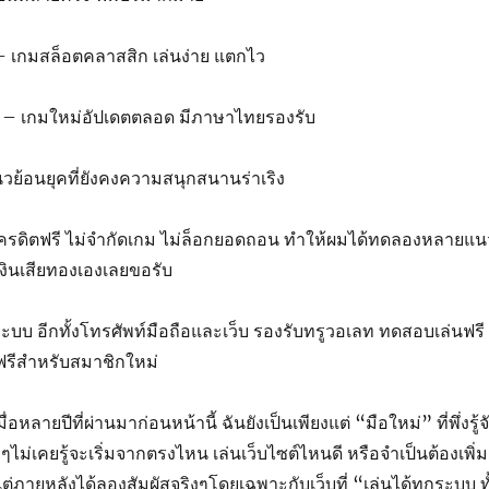
 เกมสล็อตคลาสสิก เล่นง่าย แตกไว
 – เกมใหม่อัปเดตตลอด มีภาษาไทยรองรับ
ย้อนยุคที่ยังคงความสนุกสนานร่าเริง
ยเครดิตฟรี ไม่จำกัดเกม ไม่ล็อกยอดถอน ทำให้ผมได้ทดลองหลายแน
เงินเสียทองเองเลยขอรับ
ระบบ อีกทั้งโทรศัพท์มือถือและเว็บ รองรับทรูวอเลท ทดสอบเล่นฟรี
ฟรีสำหรับสมาชิกใหม่
่อหลายปีที่ผ่านมาก่อนหน้านี้ ฉันยังเป็นเพียงแต่ “มือใหม่” ที่พึ่งรู้จ
ไม่เคยรู้จะเริ่มจากตรงไหน เล่นเว็บไซต์ไหนดี หรือจำเป็นต้องเพิ่ม
แต่ภายหลังได้ลองสัมผัสจริงๆโดยเฉพาะกับเว็บที่ “เล่นได้ทุกระบบ ทั