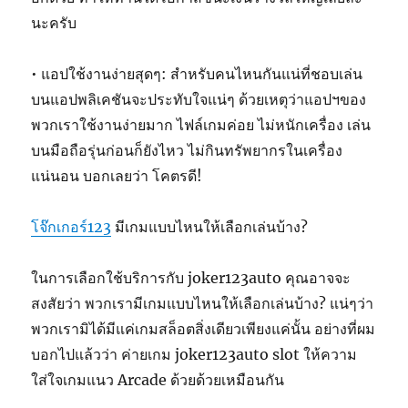
นะครับ
• แอปใช้งานง่ายสุดๆ: สำหรับคนไหนกันแน่ที่ชอบเล่น
บนแอปพลิเคชันจะประทับใจแน่ๆ ด้วยเหตุว่าแอปฯของ
พวกเราใช้งานง่ายมาก ไฟล์เกมค่อย ไม่หนักเครื่อง เล่น
บนมือถือรุ่นก่อนก็ยังไหว ไม่กินทรัพยากรในเครื่อง
แน่นอน บอกเลยว่า โคตรดี!
โจ๊กเกอร์123
มีเกมแบบไหนให้เลือกเล่นบ้าง?
ในการเลือกใช้บริการกับ joker123auto คุณอาจจะ
สงสัยว่า พวกเรามีเกมแบบไหนให้เลือกเล่นบ้าง? แน่ๆว่า
พวกเรามิได้มีแค่เกมสล็อตสิ่งเดียวเพียงแค่นั้น อย่างที่ผม
บอกไปแล้วว่า ค่ายเกม joker123auto slot ให้ความ
ใส่ใจเกมแนว Arcade ด้วยด้วยเหมือนกัน