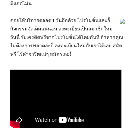
มีแอดไม่น
คอยให้บริการตลอด 1 วันอีกด้วย โปรโมชั่นและก็
กิจกรรมจัดเต็มแน่นอน ลงทะเบียนเป็นสมาชิกใหม่
วันนี้ รับเครดิตฟรีจากโปรโมชั่นได้โดยทันที ถ้าหากคุณ
ไม่ต้องการพลาดล่ะก็ ลงทะเบียนใหม่กับเราได้เลย สมัค
ฟรี ไร้ค่าจารีตแน่ๆ สมัครเลย!