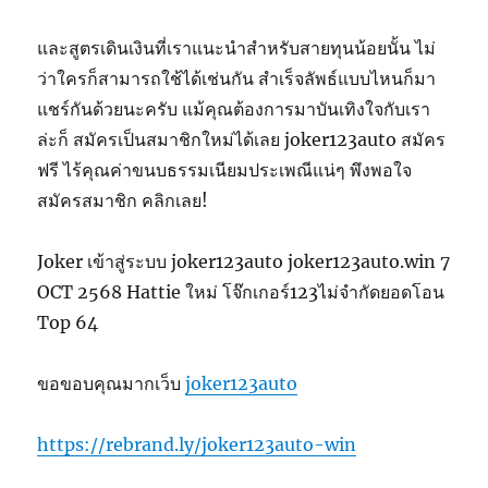
และสูตรเดินเงินที่เราแนะนำสำหรับสายทุนน้อยนั้น ไม่
ว่าใครก็สามารถใช้ได้เช่นกัน สำเร็จลัพธ์แบบไหนก็มา
แชร์กันด้วยนะครับ แม้คุณต้องการมาบันเทิงใจกับเรา
ล่ะก็ สมัครเป็นสมาชิกใหม่ได้เลย joker123auto สมัคร
ฟรี ไร้คุณค่าขนบธรรมเนียมประเพณีแน่ๆ พึงพอใจ
สมัครสมาชิก คลิกเลย!
Joker เข้าสู่ระบบ joker123auto joker123auto.win 7
OCT 2568 Hattie ใหม่ โจ๊กเกอร์123ไม่จำกัดยอดโอน
Top 64
ขอขอบคุณมากเว็บ
joker123auto
https://rebrand.ly/joker123auto-win