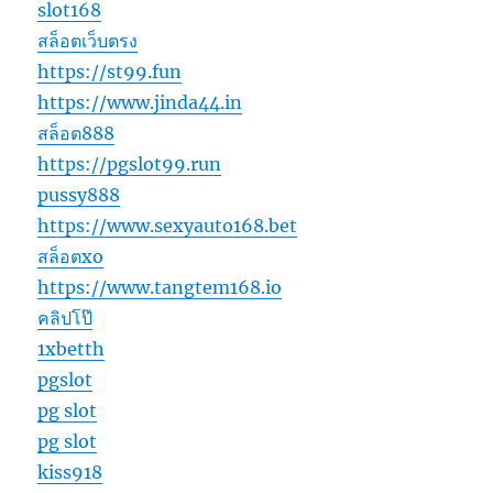
slot168
สล็อตเว็บตรง
https://st99.fun
https://www.jinda44.in
สล็อต888
https://pgslot99.run
pussy888
https://www.sexyauto168.bet
สล็อตxo
https://www.tangtem168.io
คลิปโป๊
1xbetth
pgslot
pg slot
pg slot
kiss918