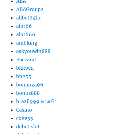
ABA
ABAGroup2
allbet24hr
alot66
alot666
ambking
askyouwin888
Baccarat
bkkwin
bng55
bonanza99
bonus888
brazil999 ทางเข้า
Casino
coke55
debet slot