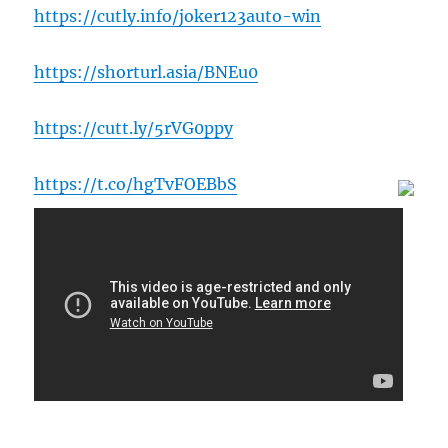
https://cutly.info/joker123auto-win
https://shorturl.asia/BNEu0
https://cutt.ly/5rVG0ppy
https://t.co/hgTvFOEBbS