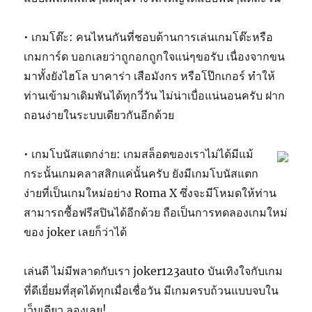
• เกมโต๊ะ: คนไหนกันที่ชอบด้านการเล่นเกมโต๊ะหรือ
เกมการ์ด บอกเลยว่าถูกอกถูกใจแน่ๆขอรับ เนื่องจากขน
มาทั้งยังไฮโล บาคาร่า เสือมังกร หรือโป๊กเกอร์ ทำให้
ท่านเข้ามาเดิมพันได้ทุกวี่วัน ไม่น่าเบื่อแน่นอนครับ ฝาก
ถอนง่ายในระบบเดียวกันอีกด้วย
• เกมโบนัสแตกง่าย: เกมสล็อตของเราไม่ได้มีแม้
กระนั้นเกมคลาสสิกแค่นั้นครับ ยังมีเกมโบนัสแตก
ง่ายที่เป็นเกมใหม่อย่าง Roma X ซึ่งจะมีโหมดให้ท่าน
สามารถซื้อฟรีสปินได้อีกด้วย ถือเป็นการทดลองเกมใหม่
ของ joker เลยก็ว่าได้
เล่นดี ไม่มีพลาดกับเรา joker123auto บันเทิงใจกับเกม
ที่ดีเยี่ยมที่สุดได้ทุกเมื่อเชื่อวัน มีเกมครบถ้วนแบบจบใน
เว็บเดียว ลองเลย!