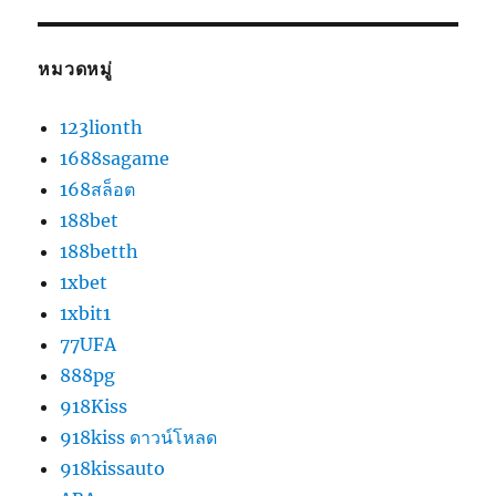
หมวดหมู่
123lionth
1688sagame
168สล็อต
188bet
188betth
1xbet
1xbit1
77UFA
888pg
918Kiss
918kiss ดาวน์โหลด
918kissauto