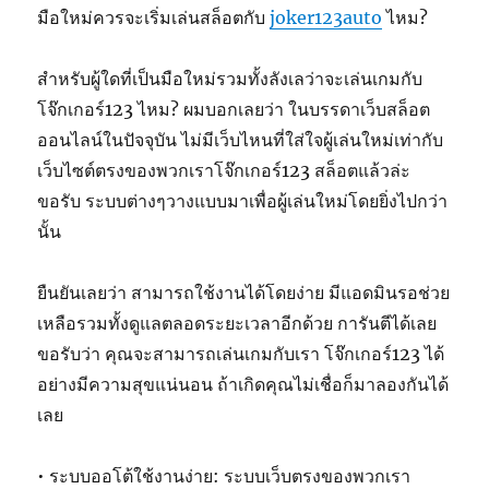
มือใหม่ควรจะเริ่มเล่นสล็อตกับ
joker123auto
ไหม?
สำหรับผู้ใดที่เป็นมือใหม่รวมทั้งลังเลว่าจะเล่นเกมกับ
โจ๊กเกอร์123 ไหม? ผมบอกเลยว่า ในบรรดาเว็บสล็อต
ออนไลน์ในปัจจุบัน ไม่มีเว็บไหนที่ใส่ใจผู้เล่นใหม่เท่ากับ
เว็บไซต์ตรงของพวกเราโจ๊กเกอร์123 สล็อตแล้วล่ะ
ขอรับ ระบบต่างๆวางแบบมาเพื่อผู้เล่นใหม่โดยยิ่งไปกว่า
นั้น
ยืนยันเลยว่า สามารถใช้งานได้โดยง่าย มีแอดมินรอช่วย
เหลือรวมทั้งดูแลตลอดระยะเวลาอีกด้วย การันตีได้เลย
ขอรับว่า คุณจะสามารถเล่นเกมกับเรา โจ๊กเกอร์123 ได้
อย่างมีความสุขแน่นอน ถ้าเกิดคุณไม่เชื่อก็มาลองกันได้
เลย
• ระบบออโต้ใช้งานง่าย: ระบบเว็บตรงของพวกเรา