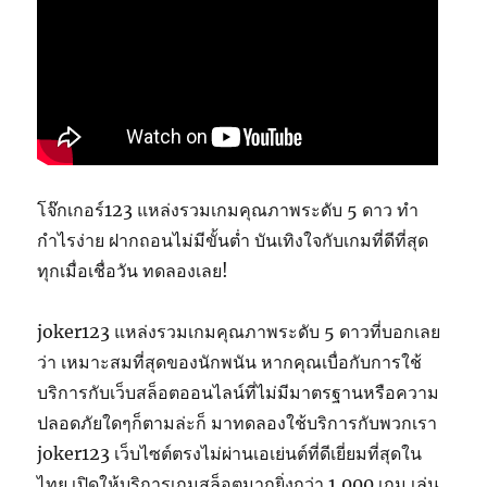
โจ๊กเกอร์123 แหล่งรวมเกมคุณภาพระดับ 5 ดาว ทำ
กำไรง่าย ฝากถอนไม่มีขั้นต่ำ บันเทิงใจกับเกมที่ดีที่สุด
ทุกเมื่อเชื่อวัน ทดลองเลย!
joker123 แหล่งรวมเกมคุณภาพระดับ 5 ดาวที่บอกเลย
ว่า เหมาะสมที่สุดของนักพนัน หากคุณเบื่อกับการใช้
บริการกับเว็บสล็อตออนไลน์ที่ไม่มีมาตรฐานหรือความ
ปลอดภัยใดๆก็ตามล่ะก็ มาทดลองใช้บริการกับพวกเรา
joker123 เว็บไซต์ตรงไม่ผ่านเอเย่นต์ที่ดีเยี่ยมที่สุดใน
ไทย เปิดให้บริการเกมสล็อตมากยิ่งกว่า 1,000 เกม เล่น