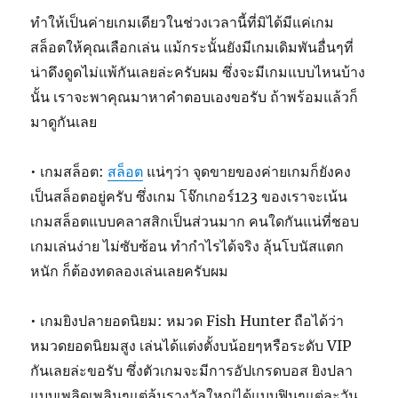
ทำให้เป็นค่ายเกมเดียวในช่วงเวลานี้ที่มิได้มีแค่เกม
สล็อตให้คุณเลือกเล่น แม้กระนั้นยังมีเกมเดิมพันอื่นๆที่
น่าดึงดูดไม่แพ้กันเลยล่ะครับผม ซึ่งจะมีเกมแบบไหนบ้าง
นั้น เราจะพาคุณมาหาคำตอบเองขอรับ ถ้าพร้อมแล้วก็
มาดูกันเลย
• เกมสล็อต:
สล็อต
แน่ๆว่า จุดขายของค่ายเกมก็ยังคง
เป็นสล็อตอยู่ครับ ซึ่งเกม โจ๊กเกอร์123 ของเราจะเน้น
เกมสล็อตแบบคลาสสิกเป็นส่วนมาก คนใดกันแน่ที่ชอบ
เกมเล่นง่าย ไม่ซับซ้อน ทำกำไรได้จริง ลุ้นโบนัสแตก
หนัก ก็ต้องทดลองเล่นเลยครับผม
• เกมยิงปลายอดนิยม: หมวด Fish Hunter ถือได้ว่า
หมวดยอดนิยมสูง เล่นได้แต่งตั้งบน้อยๆหรือระดับ VIP
กันเลยล่ะขอรับ ซึ่งตัวเกมจะมีการอัปเกรดบอส ยิงปลา
แบบเพลิดเพลินๆแต่ลุ้นรางวัลใหญ่ได้แบบฟินๆแต่ละวัน