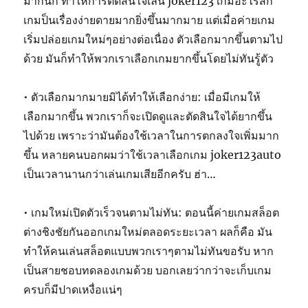
มากนัก ทำให้การตัดสินใจเล่น joker123 เกมอะไรสัก
เกมป็นเรื่องง่ายดายมากยิ่งขึ้นมากมาย แต่เมื่อค่ายเกม
เริ่มปล่อยเกมใหม่ๆอย่างต่อเนื่อง ตัวเลือกมากขึ้นตามไป
ด้วย มันก็ทำให้พวกเราเลือกเกมยากขึ้นโดยไม่ทันรู้ตัว
• ตัวเลือกมากมายมิได้ทำให้เลือกง่าย: เมื่อมีเกมให้
เลือกมากขึ้น พวกเราก็จะเปิดดูและตัดสินใจได้ยากขึ้น
ไปด้วย เพราะว่ามันต้องใช้เวลาในการตกลงใจเพิ่มมาก
ขึ้น หลายคนบอกผมว่าใช้เวลาเลือกเกม joker123auto
เป็นเวลานานกว่าเล่นเกมเสียอีกครับ ฮ่า…
• เกมใหม่เปิดตัวเร็วจนตามไม่ทัน: ตอนนี้ค่ายเกมสล็อต
ต่างชิงชัยกันออกเกมใหม่ตลอดระยะเวลา ผลก็คือ มัน
ทำให้คนเล่นสล็อตแบบพวกเราๆตามไม่ทันขอรับ หาก
เป็นสายชอบทดลองเกมด้วย บอกเลยว่ากว่าจะเก็บเกม
ครบก็มีปาดเหงื่อแน่ๆ