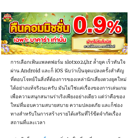
การเลือกเฟ้นแพลตฟอร์ม slotxo24hr ล้ำยุค เร็วทันใจ
ผ่าน Android และก็ iOS นับว่าเป็นจุดแปลงครั้งสำคัญ
ที่ตอบโจทย์ในสิ่งที่ต้องการของเหล่านักเสี่ยงดวงยุคใหม่
ได้อย่างแท้จริงนะครับ มันไม่ใช่แค่เรื่องของการเล่นเกม
เพื่อความสนุกสนานร่าเริงเพียงอย่างเดียว แต่ว่าคือของ
ใหม่ที่มอบความสบายสบาย ความปลอดภัย และก็ช่อง
ทางสำหรับในการสร้างรายได้เสริมที่ไร้ขีดจำกัดเรื่อง
สถานที่และเวลา