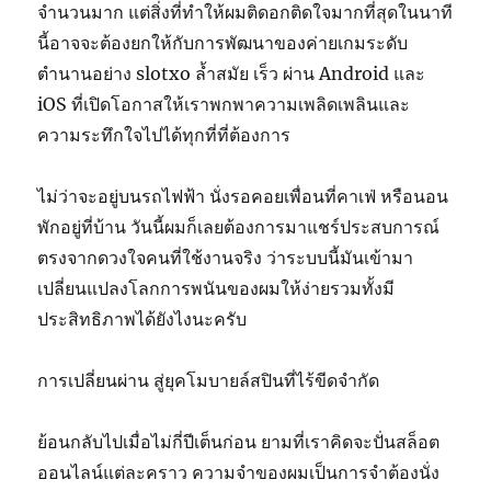
จำนวนมาก แต่สิ่งที่ทำให้ผมติดอกติดใจมากที่สุดในนาที
นี้อาจจะต้องยกให้กับการพัฒนาของค่ายเกมระดับ
ตำนานอย่าง slotxo ล้ำสมัย เร็ว ผ่าน Android และ
iOS ที่เปิดโอกาสให้เราพกพาความเพลิดเพลินและ
ความระทึกใจไปได้ทุกที่ที่ต้องการ
ไม่ว่าจะอยู่บนรถไฟฟ้า นั่งรอคอยเพื่อนที่คาเฟ่ หรือนอน
พักอยู่ที่บ้าน วันนี้ผมก็เลยต้องการมาแชร์ประสบการณ์
ตรงจากดวงใจคนที่ใช้งานจริง ว่าระบบนี้มันเข้ามา
เปลี่ยนแปลงโลกการพนันของผมให้ง่ายรวมทั้งมี
ประสิทธิภาพได้ยังไงนะครับ
การเปลี่ยนผ่าน สู่ยุคโมบายล์สปินที่ไร้ขีดจำกัด
ย้อนกลับไปเมื่อไม่กี่ปีเต็นก่อน ยามที่เราคิดจะปั่นสล็อต
ออนไลน์แต่ละคราว ความจำของผมเป็นการจำต้องนั่ง