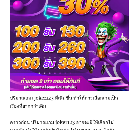
ปริมาณเกม joker123 ที่เพิ่มขึ้น ทำให้การเลือกเกมเป็น
เรื่องที่ยากกว่าเดิม
คราวก่อน ปริมาณเกม joker123 อาจจะมีให้เลือกไม่