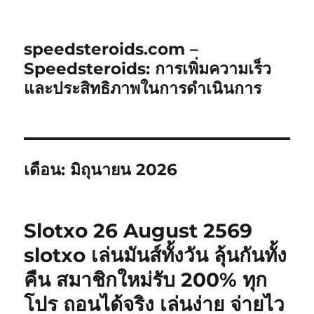
speedsteroids.com –
Speedsteroids: การเพิ่มความเร็ว
และประสิทธิภาพในการดำเนินการ
เดือน:
มิถุนายน 2026
Slotxo 26 August 2569
slotxo เล่นมันส์ทั้งวัน ลุ้นกันทั้ง
คืน สมาชิกใหม่รับ 200% ทุก
โปร ถอนได้จริง เล่นง่าย จ่ายไว