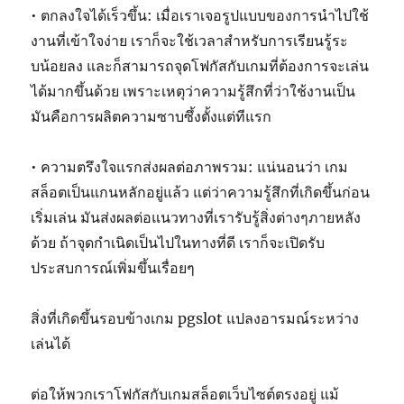
• ตกลงใจได้เร็วขึ้น: เมื่อเราเจอรูปแบบของการนำไปใช้
งานที่เข้าใจง่าย เราก็จะใช้เวลาสำหรับการเรียนรู้ระ
บน้อยลง และก็สามารถจุดโฟกัสกับเกมที่ต้องการจะเล่น
ได้มากขึ้นด้วย เพราะเหตุว่าความรู้สึกที่ว่าใช้งานเป็น
มันคือการผลิตความซาบซึ้งตั้งแต่ทีแรก
• ความตรึงใจแรกส่งผลต่อภาพรวม: แน่นอนว่า เกม
สล็อตเป็นแกนหลักอยู่แล้ว แต่ว่าความรู้สึกที่เกิดขึ้นก่อน
เริ่มเล่น มันส่งผลต่อแนวทางที่เรารับรู้สิ่งต่างๆภายหลัง
ด้วย ถ้าจุดกำเนิดเป็นไปในทางที่ดี เราก็จะเปิดรับ
ประสบการณ์เพิ่มขึ้นเรื่อยๆ
สิ่งที่เกิดขึ้นรอบข้างเกม pgslot แปลงอารมณ์ระหว่าง
เล่นได้
ต่อให้พวกเราโฟกัสกับเกมสล็อตเว็บไซต์ตรงอยู่ แม้