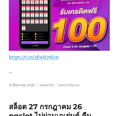
https://t.co/3E9Ai70Lcn
…
เขียน
หมวด
ป้าย
16 มิถุนายน 2026
Joker123
joker123auto
เมื่อ
หมู่
กำกับ
สล็อต 27 กรกฎาคม 26
pgslot ไม่ผ่านเอเย่นต์ คืน