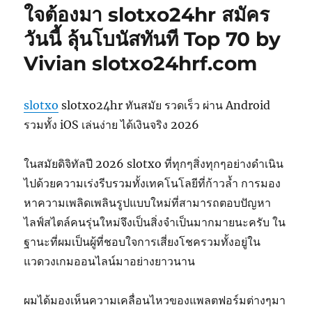
ใจต้องมา slotxo24hr สมัคร
วันนี้ ลุ้นโบนัสทันที Top 70 by
Vivian slotxo24hrf.com
slotxo
slotxo24hr ทันสมัย รวดเร็ว ผ่าน Android
รวมทั้ง iOS เล่นง่าย ได้เงินจริง 2026
ในสมัยดิจิทัลปี 2026 slotxo ที่ทุกๆสิ่งทุกๆอย่างดำเนิน
ไปด้วยความเร่งรีบรวมทั้งเทคโนโลยีที่ก้าวล้ำ การมอง
หาความเพลิดเพลินรูปแบบใหม่ที่สามารถตอบปัญหา
ไลฟ์สไตล์คนรุ่นใหม่จึงเป็นสิ่งจำเป็นมากมายนะครับ ใน
ฐานะที่ผมเป็นผู้ที่ชอบใจการเสี่ยงโชครวมทั้งอยู่ใน
แวดวงเกมออนไลน์มาอย่างยาวนาน
ผมได้มองเห็นความเคลื่อนไหวของแพลตฟอร์มต่างๆมา