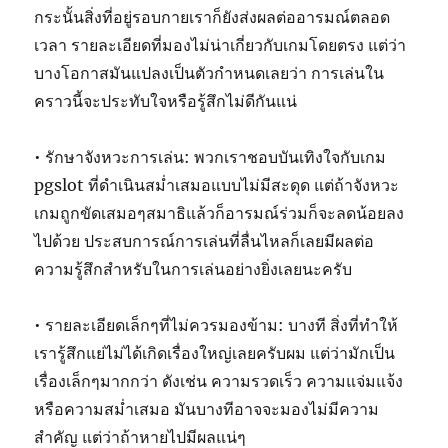
กระนั้นสิ่งที่อยู่รอบกายเราก็ยังส่งผลต่ออารมณ์ตลอด
เวลา รายละเอียดที่มองไม่น่าเกี่ยวกับเกมโดยตรง แต่ว่า
บางโอกาสมันแปลงเป็นตัวกำหนดเลยว่า การเล่นใน
คราวนี้จะประทับใจหรือรู้สึกไม่ดีกันแน่
• รักษาจังหวะการเล่น: พวกเราชอบบันเทิงใจกับเกม
pgslot ที่ดำเนินสม่ำเสมอแบบไม่มีสะดุด แต่ถ้าจังหวะ
เกมถูกขัดเสมอๆสมาธิแล้วก็อารมณ์ร่วมก็จะลดน้อยลง
ไปด้วย ประสบการณ์การเล่นที่ลื่นไหลก็เลยมีผลต่อ
ความรู้สึกสำหรับในการเล่นอย่างยิ่งเลยนะครับ
• รายละเอียดเล็กๆที่ไม่ควรมองข้าม: บางที สิ่งที่ทำให้
เรารู้สึกแย่ไม่ได้เกิดเรื่องใหญ่เลยครับผม แต่ว่ามักเป็น
เรื่องเล็กๆมากกว่า ดังเช่น ความรวดเร็ว ความแจ่มแจ้ง
หรือความสม่ำเสมอ มันบางทีอาจจะมองไม่มีความ
สำคัญ แต่ว่าถ้าหายไปมีผลแน่ๆ