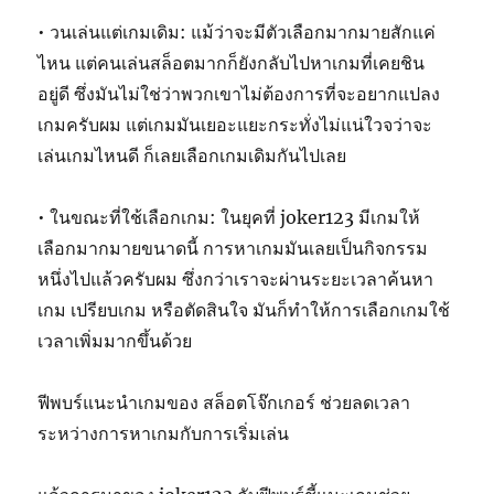
• วนเล่นแต่เกมเดิม: แม้ว่าจะมีตัวเลือกมากมายสักแค่
ไหน แต่คนเล่นสล็อตมากก็ยังกลับไปหาเกมที่เคยชิน
อยู่ดี ซึ่งมันไม่ใช่ว่าพวกเขาไม่ต้องการที่จะอยากแปลง
เกมครับผม แต่เกมมันเยอะแยะกระทั่งไม่แน่ใวจว่าจะ
เล่นเกมไหนดี ก็เลยเลือกเกมเดิมกันไปเลย
• ในขณะที่ใช้เลือกเกม: ในยุคที่ joker123 มีเกมให้
เลือกมากมายขนาดนี้ การหาเกมมันเลยเป็นกิจกรรม
หนึ่งไปแล้วครับผม ซึ่งกว่าเราจะผ่านระยะเวลาค้นหา
เกม เปรียบเกม หรือตัดสินใจ มันก็ทำให้การเลือกเกมใช้
เวลาเพิ่มมากขึ้นด้วย
ฟีพบร์แนะนำเกมของ สล็อตโจ๊กเกอร์ ช่วยลดเวลา
ระหว่างการหาเกมกับการเริ่มเล่น