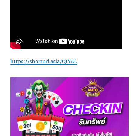
https://shorturl.asia/Q1YAL