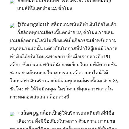
พีจีสล็อต เกมพนันที่ทำเงินได้จริงรวมทั้งสล็อตทุก
เกมส์ที่นี่แตกง่าย 24 ชั่วโมง
รู้เรื่อง pgslotth สล็อตเกมพนันที่ทำเงินได้จริงแล้ว
ก็สล็อตทุกเกมส์ตรงนี้แตกง่าย 24 ชั่วโมง การเล่น
เกมสล็อตออนไลน์ไม่เพียงแค่เป็นกิจกรรมสำหรับความ
สนุกสนานแค่นั้น แต่ยังเป็นโอกาสที่ทำให้ผู้เล่นมีโอกาส
ทำเงินได้จริง โดยเฉพาะอย่างยิ่งเมื่อเรากล่าวถึง PG
สล็อต ซึ่งเป็นเกมพนันที่นับยอดเยี่ยมในเกมที่มีความชื่น
ชอบอย่างล้นหลามในวงการเกมสล็อตออนไลน์ ได้
โอกาสทำเงินจริง และก็สล็อตทุกเกมส์ตรงนี้แตกง่าย 24
ชั่วโมง ทำให้ไม่มีเหตุผลใดๆก็ตามที่คุณควรพลาดใน
การทดลองเล่นเกมสล็อตตรงนี้
• สล็อต pg สล็อตเป็นผู้ให้บริการเกมเดิมพันที่มีชื่อ
เสียงรวมทั้งมีชื่อเสียงในวงการ ด้วยความมากมาย