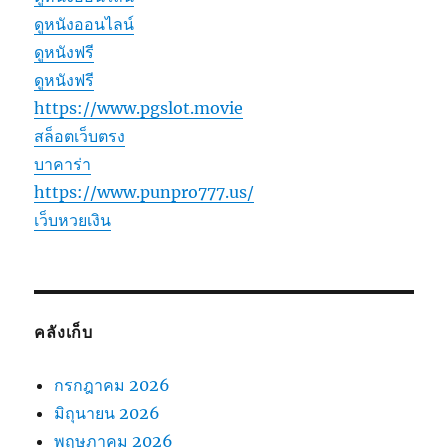
ดูหนังออนไลน์
ดูหนังฟรี
ดูหนังฟรี
https://www.pgslot.movie
สล็อตเว็บตรง
บาคาร่า
https://www.punpro777.us/
เว็บหวยเงิน
คลังเก็บ
กรกฎาคม 2026
มิถุนายน 2026
พฤษภาคม 2026