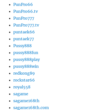
PunPro66
PunPro66.tv
PunPro777
PunPro777.tv
puntaek66
puntaek77
Pussy888
pussy888fun
pussy888play
pussy888win
redkong89
rockstar66
royal558
sagame
sagame168th
sagame168th.com