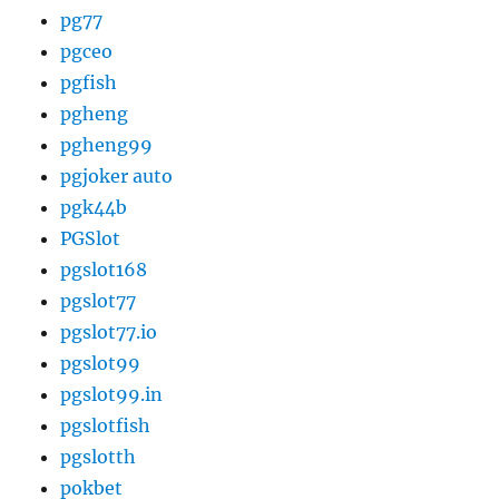
pg77
pgceo
pgfish
pgheng
pgheng99
pgjoker auto
pgk44b
PGSlot
pgslot168
pgslot77
pgslot77.io
pgslot99
pgslot99.in
pgslotfish
pgslotth
pokbet