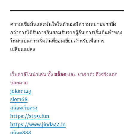
ความเชื่อมั่นและมั่นใจในตัวเองมีความหมายมากยิ่ง
กว่าการได้รับการยินยอมรับจากผู้อื่น การเริ่มต้นทำของ
ใหม่ๆเป็นการเริ่มต้นที่ยอดเยี่ยมสำหรับเพื่อการ
เปลี่ยนแปลง
เว็บคาสิโนน่าเล่น ทั้ง
สล็อต
และ
บาคาร่า
ตึงจริงแตก
บ่อยมาก
joker 123
slot168
สล็อตเว็บตรง
https://st99.fun
https://www.jinda44.in
สล็อต888