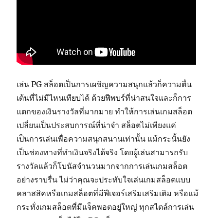
เล่น PG สล็อตเป็นการเผชิญความสนุกแล้วก็ความตื่น
เต้นที่ไม่มีไหนเทียบได้ ด้วยฟีพบร์ที่น่าสนใจและก็การ
แตกของเงินรางวัลที่มากมาย ทำให้การเล่นเกมสล็อต
เปลี่ยนเป็นประสบการณ์ที่น่าจำ สล็อตไม่เพียงแค่
เป็นการเล่นเพื่อความสนุกสนานเท่านั้น แม้กระนั้นยัง
เป็นช่องทางที่ทำเงินจริงได้จริง โดยผู้เล่นสามารถรับ
รางวัลแล้วก็โบนัสจำนวนมากจากการเล่นเกมสล็อต
อย่างราบรื่น ไม่ว่าคุณจะประทับใจเล่นเกมสล็อตแบบ
คลาสสิคหรือเกมสล็อตที่มีฟีเจอร์เสริมเสริมเติม หรือแม้
กระทั่งเกมสล็อตที่มีแจ็คพอตอยู่ใหญ่ ทุกสไตล์การเล่น