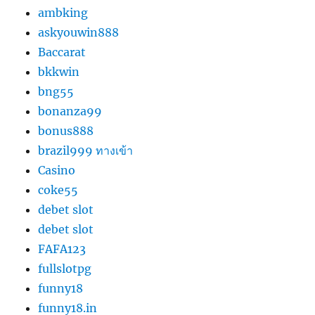
ambking
askyouwin888
Baccarat
bkkwin
bng55
bonanza99
bonus888
brazil999 ทางเข้า
Casino
coke55
debet slot
debet slot
FAFA123
fullslotpg
funny18
funny18.in