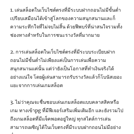
1. เล่นสล็อตในเว็บไซต์ตรงที่มีระบบฝากถอนไม่มีขั้นต่ำ
เปรียบเสมือนได้เข้าสู่โลกของความสนุกสนานและก็
ความระทึกใจที่ไม่จบไม่สิ้น ด้วยฟีพบร์ที่น่าสนใจรวมทั้ง
ช่องทางสำหรับในการชนะรางวัลที่มากมาย
2. การเล่นสล็อตในเว็บไซต์ตรงที่มีระบบระเบียบฝาก
ถอนไม่มีขั้นต่ำไม่เพียงแค่เป็นการเล่นเพื่อความ
สนุกสนานแค่นั้น แต่ว่ายังเป็นโอกาสที่ทำเงินจริงได้
อย่างแน่ใจ โดยผู้เล่นสามารถรับรางวัลแล้วก็โบนัสเยอะ
แยะจากการเล่นเกมสล็อต
3. ไม่ว่าคุณจะชื่นชอบเล่นเกมสล็อตแบบคลาสสิคหรือ
เกม ทางเข้าpg ที่มีฟีเจอร์เสริมเพิ่มเติมอีก และยังรวมไป
ถึงเกมสล็อตที่มีแจ็คพอตอยู่ใหญ่ ทุกสไตล์การเล่น
สามารถเผชิญได้ในเว็บตรงที่มีระบบฝากถอนไม่มีอย่าง