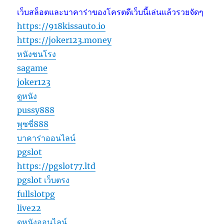
เว็บสล็อตและบาคาร่าของโครตดีเว็บนี้เล่นแล้วรวยจัดๆ
https://918kissauto.io
https://joker123.money
หนังชนโรง
sagame
joker123
ดูหนัง
pussy888
พุซซี่888
บาคาร่าออนไลน์
pgslot
https://pgslot77.ltd
pgslot เว็บตรง
fullslotpg
live22
ดูหนังออนไลน์