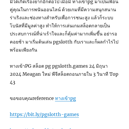
มิได้เกิดเรื่องยากอีกต่อไป เมื่อมี ทางเข้าpg มาเป็นเพื่อน
คู่คุณในการพนันออนไลน์ ด้วยเกมที่มีความสนุกสนาน
ร่าเริงและช่องทางสำหรับเพื่อการชนะสูง แล้วก็ระบบ
โบนัสที่มีมูลค่าสูง ทำให้การเล่นเกมสล็อตกลายเป็น
ประสบการณ์ที่น่าเร้าใจและก็คุ้มค่ามากเพิ่มขึ้น อย่ารอ
คอยช้า มาเริ่มต้นเล่น pgslotth กับเราและก็ผลกำไรไป
พร้อมเพียงกัน
ทางเข้าPG สล็อต pg pgslotth.games 24 มิถุนา
2024 Meagan ใหม่ พีจีสล็อตถอนภายใน 3 วินาที Top
43
ขอขอบคุณreference
ทางเข้าpg
https://bit.ly/pgslotth-games