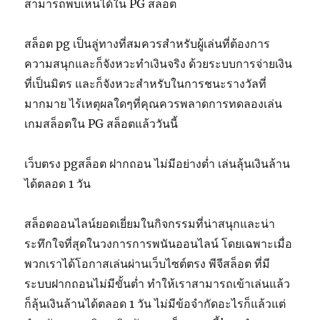
สามารถพบเห็นได้ใน PG สล็อต
สล็อต pg เป็นลู่ทางที่สมควรสำหรับผู้เล่นที่ต้องการ
ความสนุกและก็จังหวะทำเงินจริง ด้วยระบบการจ่ายเงิน
ที่เป็นมิตร และก็จังหวะสำหรับในการชนะรางวัลที่
มากมาย ไร้เหตุผลใดๆที่คุณควรพลาดการทดลองเล่น
เกมสล็อตใน PG สล็อตแล้ววันนี้
เว็บตรง pgสล็อต ฝากถอน ไม่มีอย่างต่ำ เล่นลุ้นเงินล้าน
ได้ตลอด 1 วัน
สล็อตออนไลน์ยอดเยี่ยมในกิจกรรมที่น่าสนุกและน่า
ระทึกใจที่สุดในวงการการพนันออนไลน์ โดยเฉพาะเมื่อ
พวกเราได้โอกาสเล่นผ่านเว็บไซต์ตรง พีจีสล็อต ที่มี
ระบบฝากถอนไม่มีขั้นต่ำ ทำให้เราสามารถเข้าเล่นแล้ว
ก็ลุ้นเงินล้านได้ตลอด 1 วัน ไม่มีข้อจำกัดอะไรก็แล้วแต่