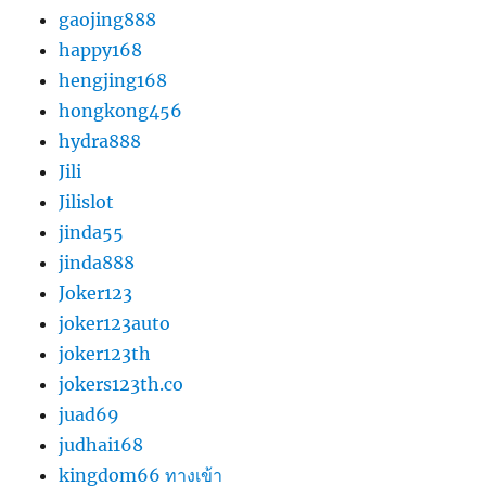
gaojing888
happy168
hengjing168
hongkong456
hydra888
Jili
Jilislot
jinda55
jinda888
Joker123
joker123auto
joker123th
jokers123th.co
juad69
judhai168
kingdom66 ทางเข้า