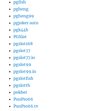
pgfish
pgheng
pgheng99
pgjoker auto
pgk44b
PGSlot
pgslot168
pgslot77
pgslot77.io
pgslot99
pgslot99.in
pgslotfish
pgslotth
pokbet
PunPro66
PunPro66.tv