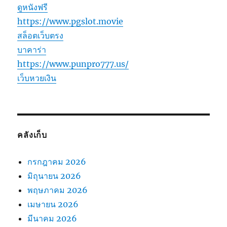
ดูหนังฟรี
https://www.pgslot.movie
สล็อตเว็บตรง
บาคาร่า
https://www.punpro777.us/
เว็บหวยเงิน
คลังเก็บ
กรกฎาคม 2026
มิถุนายน 2026
พฤษภาคม 2026
เมษายน 2026
มีนาคม 2026