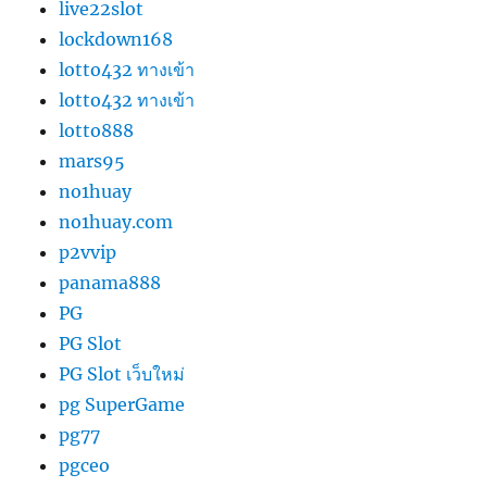
live22slot
lockdown168
lotto432 ทางเข้า
lotto432 ทางเข้า
lotto888
mars95
no1huay
no1huay.com
p2vvip
panama888
PG
PG Slot
PG Slot เว็บใหม่
pg SuperGame
pg77
pgceo