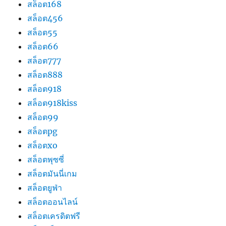
สล็อต168
สล็อต456
สล็อต55
สล็อต66
สล็อต777
สล็อต888
สล็อต918
สล็อต918kiss
สล็อต99
สล็อตpg
สล็อตxo
สล็อตพุซซี่
สล็อตมันนี่เกม
สล็อตยูฟ่า
สล็อตออนไลน์
สล็อตเครดิตฟรี