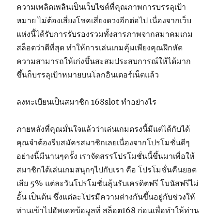
ความเพลิดเพลินเป็นเว็บไซต์ที่คุณภาพการบรรลุเป้า
หมาย ไม่ต้องเสี่ยงโชคเสี่ยงดวงอีกต่อไป เนื่องจากเว็บ
แห่งนี้ได้รับการรับรองรวมทั้งสารภาพจากสมาคมเกม
สล็อตว่าดีที่สุด ทำให้การเล่นเกมคุ้มเพียงคุณฝึกหัด
ความสามารถให้เก่งขึ้นสะสมประสบการณ์ให้ได้มาก
ขึ้นก็บรรลุเป้าหมายบนโลกอินเตอร์เน็ตแล้ว
ลงทะเบียนเป็นสมาชิก 168slot ทำอย่างไร
ภายหลังที่คุณมั่นใจแล้วว่าเล่นเกมตรงนี้มีแต่ได้กับได้
คุณจำต้องรีบสมัครสมาชิกเลยเนื่องจากโปรโมชั่นดีๆ
อย่างนี้มีนานๆครั้ง เราจัดสรรโปรโมชั่นนี้ขึ้นมาเพื่อให้
สมาชิกได้เล่นเกมสนุกๆไปกับเรา คือ โปรโมชั่นคืนยอด
เสีย 5% แต่ละวันโปรโมชั่นลุ้นรับเครดิตฟรี โบนัสฟรีไม่
อั้น เป็นต้น ซึ่งแต่ละโปรมีความต่างกันขึ้นอยู่กับช่วงให้
ท่านเข้าไปอัพเดทข้อมูลที่ สล็อต168 ก่อนเพื่อทำให้ท่าน