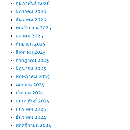
กุมภาพันธ์ 2026
มกราคม 2026
ธันวาคม 2025
พฤศจิกายน 2025
ตุลาคม 2025
กันยายน 2025
สิงหาคม 2025
กรกฎาคม 2025
มิถุนายน 2025
พฤษภาคม 2025
เมษายน 2025
มีนาคม 2025
กุมภาพันธ์ 2025
มกราคม 2025
ธันวาคม 2024
พฤศจิกายน 2024