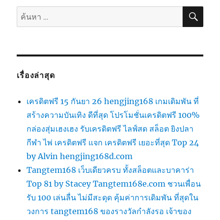
ค้นห
ค้นหา:
เรื่องล่าสุด
เครดิตฟรี 15 กันยา 26 hengjing168 เกมเดิมพัน ที่
สร้างความบันเทิง ดีที่สุด โปรโมชั่นเครดิตฟรี 100%
กล่องสุ่มเฮงเฮง รับเครดิตฟรี ไลฟ์สด สล็อต ยิงปลา
กีฬา ไพ่ เครดิตฟรี แจก เครดิตฟรี เยอะที่สุด Top 24
by Alvin hengjing168d.com
Tangtem168 เว็บเดียวครบ ทั้งสล็อตและบาคาร่า
Top 81 by Stacey Tangtem168e.com ชวนเพื่อน
รับ 100 เล่นลื่น ไม่มีสะดุด คุ้มค่าการเดิมพัน ที่สุดใน
วงการ tangtem168 ของรางวัลกำลังรอ เจ้าของ