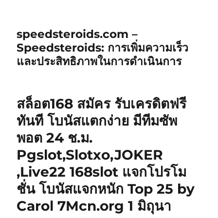
speedsteroids.com –
Speedsteroids: การเพิ่มความเร็ว
และประสิทธิภาพในการดำเนินการ
สล็อต168 สมัคร รับเครดิตฟรี
ทันที โบนัสแตกง่าย มีทีมซัพ
พอต 24 ช.ม.
Pgslot,Slotxo,JOKER
,Live22 168slot แจกโปรโม
ชั่น โบนัสแจกหนัก Top 25 by
Carol 7Mcn.org 1 มิถุนา