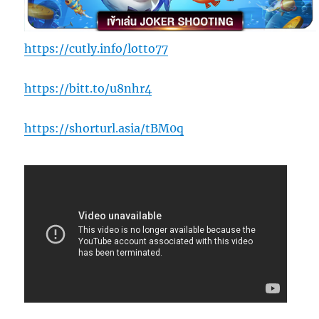
https://cutly.info/lotto77
https://bitt.to/u8nhr4
https://shorturl.asia/tBM0q