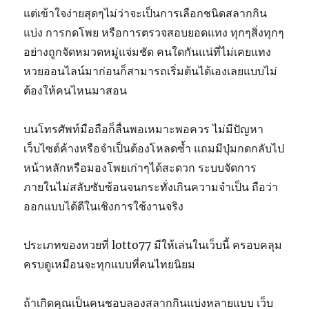
แต่เข้าใจง่ายสุดๆไม่ว่าจะเป็นการเลือกชนิดสลากกิน
แบ่ง การกดโพย หรือการตรวจสอบยอดแทง ทุกๆสิ่งทุกๆ
อย่างถูกจัดหมวดหมู่แจ่มชัด คนใดกันแน่ที่ไม่เคยแทง
หวยออนไลน์มาก่อนก็สามารถเริ่มต้นได้เองเลยแบบไม่
ต้องให้คนไหนมาสอน
บนโทรศัพท์มือถือก็ลื่นพอเหมาะพอควร ไม่มีปัญหา
เว็บไซต์ค้างหรือจำเป็นต้องโหลดซ้ำ แถมมีปุ่มกดกลับไป
หน้าหลักหรือมองโพยเก่าๆได้สะดวก ระบบจัดการ
ภายในไม่สลับซับซ้อนจนกระทั่งเกินความจำเป็น ถือว่า
ออกแบบได้ดีในเชิงการใช้งานจริง
ประเภทของหวยที่ lotto77 มีให้เล่นในเว็บนี้ ครอบคลุม
ครบดูเหมือนจะทุกแบบที่คนไทยนิยม
ถ้าเกิดคุณเป็นคนชอบลองสลากกินแบ่งหลายแบบ เว็บ