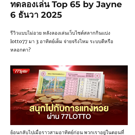
ทดลองเล่น Top 65 by Jayne
6 ธันวา 2025
รีวิวแบบไม่อวย หลังลองเล่นเว็บไซต์สลากกินแบ่ง
lotto77 มา 3 อาทิตย์เต็ม จ่ายจริงไหม ระบบดีหรือ
หลอกตา?
ย้อนกลับไปเมื่อราวสามอาทิตย์ก่อน พวกเราอยู่ในตอนที่