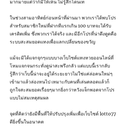
มากมายแต่ว่าก็มีให้เห็น ไม่รู้สึกโดนเท
ในช่วงสามอาทิตย์ก่อนหน้าที่ผ่านมา พวกเราได้พบโปร
สำหรับสมาชิกใหม่ที่ฝากทีแรกเกิน 100 บาทจะได้รับ
เครดิตเพิ่ม ซึ่งพวกเราได้จริง และมีอีกโปรที่น่าดึงดูดคือ
ระบบสะสมยอดแทงเพื่อแลกเปลี่ยนของขวัญ
แม้จะมิได้แจกจุกๆแบบบางเว็บไซต์แทงหวยออนไลน์ที่
โหมแจกจนกระทั่งดูน่าสะพรึงกลัว แต่แบบนี้เรากลับ
รู้สึกว่าเว็บนี้น่าจะอยู่ได้ระยะยาวไม่ใช่แค่ล่อคนใหม่ๆ
เข้ามาแล้วล่องหนไป เหมาะกับคนที่เล่นตลอดแล้วก็
ถูกใจสะสมยอดเรื่อยๆมากยิ่งกว่าหวังแจ็กพอตจากโปร
แบบไม่สมเหตุสมผล
จุดที่คิดว่ายังมีพื้นที่ให้ปรับปรุงเพิ่มเพื่อเว็บไซต์ lotto77
ดียิ่งขึ้นในอนาคต