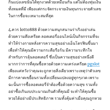
กินแบ่งเลขนั้นได้ทุกงวดด้วยเหมือนกัน แต่ไม่ต้องทุ่มเงิน
ทั้งหมดที่มี เพียงแต่กระจัดกระจายเงินทุนกระจายตัวเลข
ในการซื้อจะเหมาะสมที่สุด
4.ควร lotto888 ด้วยความสนุกสนานร่าเริงอย่าเล่น
ด้วยความตึงเครียด ลอตเตอรี่ออนไลน์เป็นกิจกรรมที่จะ
ทำให้ร่างกายหลั่งสารความสุขอย่างเอ็นโดรฟินขึ้นมา
เพื่อทำให้คุณมีความกระตือรือร้น มีความระทึกใจ
สำหรับการลุ้นลอตเตอรี่ ซึ่งเป็นความสุขอย่างหนึ่งดี
มากกว่าการที่คุณซื้อหวยด้วยความเคร่งเครียด
pgslot
เพียงแค่หวังว่าคุณจะถูกหวยสิ่งเดียวเพราะเหตุว่าตัวเลข
มีการคาดเขยื้อนรวมทั้งเปลี่ยนแปลงอยู่ทุกๆงวด เพราะ
ฉะนั้นการซื้อลอตเตอรี่จำต้องซื้อด้วยความสุข รวมทั้ง
อย่าซื้อเกินงบประมาณเกินตัวที่คุณมี จะทำให้คุณซื้อ
หวยได้อย่างมีประสิทธิภาพ รวมทั้งคุ้มค่าเมื่อคุณถูกหวย