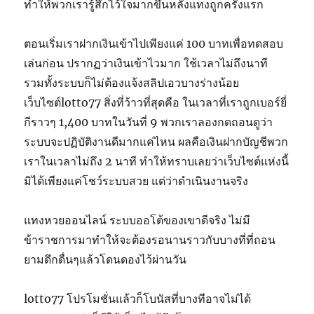
ทำให้พวกเรารู้สึกไว้ใจมากขึ้นหลังแทงถูกครั้งแรก
ตอนเริ่มเราฝากเงินเข้าไปเพียงแค่ 100 บาทเพื่อทดสอบ
เล่นก่อน ปรากฏว่าเงินเข้าไวมาก ใช้เวลาไม่ถึงนาที
รวมทั้งระบบก็ไม่ต้องแจ้งสลิปเอวบางร่างน้อย
เว็บไซต์lotto77 สิ่งที่ว้าวที่สุดคือ ในเวลาที่เราถูกเบอร์ยี่
กีราวๆ 1,400 บาทในวันที่ 9 พวกเราลองกดถอนดูว่า
ระบบจะปฏิบัติงานดีมากแค่ไหน ผลคือเงินฝากบัญชีพวก
เราในเวลาไม่ถึง 2 นาที ทำให้ทราบเลยว่าเว็บไซต์แห่งนี้
มิได้เพียงแค่โชว์ระบบสวย แต่ว่าดำเนินงานจริง
แทงหวยออนไลน์ ระบบออโต้ของเขาดีจริง ไม่มี
ข้าราชการมาทำให้จะต้องรอนานราวกับบางที่ที่ถอน
ยามดึกดื่นๆแล้วโดนดองไว้ผ่านวัน
lotto77 โปรโมชั่นแล้วก็โบนัสที่บางทีอาจไม่ได้