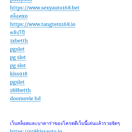
https://www.sexyauto168.bet
สล็อตxo
https://www.tangtem168.io
คลิปโป๊
1xbetth
pgslot
pg slot
pg slot
kiss918
pgslot
188betth
doomovie hd
เว็บสล็อตและบาคาร่าของโครตดีเว็บนี้เล่นแล้วรวยจัดๆ
https://918kissauto.io