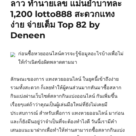
ลาว ทำนายเลข แม่นยำบาทละ
1,200 lotto888 สะดวกแทง
ง่าย จ่ายเต็ม Top 82 by
Deneen
ก่อนซื้อหวยออนไลน์ควรจะรู้ข้อมูลอะไรบ้างเพื่อไม่
ให้กำเนิดข้อผิดพลาดตามมา
ลักษณะของการ แทงหวยออนไลน์ ในยุคนี้เข้าถึงง่าย
รวมทั้งสะดวก ก็เลยทำให้ผู้คนส่วนมากหันมาซื้อสลาก
กินแบ่งผ่านเว็บไซต์สลากกินแบ่งออนไลน์ กันเพิ่มขึ้น
เรื่อยๆแต่ถ้าว่าคุณเป็นผู้เล่นมือใหม่ที่ยังไม่เคยมี
ประสบการณ์ สำหรับเพื่อการ แทงหวยออนไลน์ มาก่อน
และก็ยังมึนอยู่ว่าจำเป็นที่จะต้องทำไงดี วันนี้เรามีคำ
เสนอแนะมาฝากเพื่อทำให้ท่านสามารถซื้อสลากกินแบ่ง