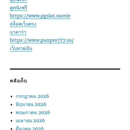
ดูหนังฟรี
https://www.pgslot.movie
สล็อตเว็บตรง
บาคาร่า
https://www.punpro777.us/
เว็บหวยเงิน
คลังเก็บ
กรกฎาคม 2026
มิถุนายน 2026
พฤษภาคม 2026
เมษายน 2026
มีนาคม 2026