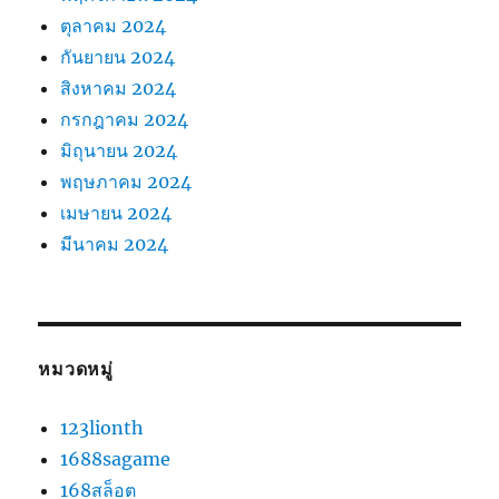
ตุลาคม 2024
กันยายน 2024
สิงหาคม 2024
กรกฎาคม 2024
มิถุนายน 2024
พฤษภาคม 2024
เมษายน 2024
มีนาคม 2024
หมวดหมู่
123lionth
1688sagame
168สล็อต