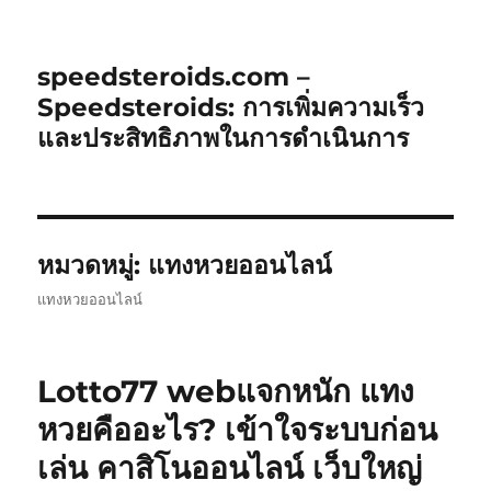
speedsteroids.com –
Speedsteroids: การเพิ่มความเร็ว
และประสิทธิภาพในการดำเนินการ
หมวดหมู่:
แทงหวยออนไลน์
แทงหวยออนไลน์
Lotto77 webแจกหนัก แทง
หวยคืออะไร? เข้าใจระบบก่อน
เล่น คาสิโนออนไลน์ เว็บใหญ่