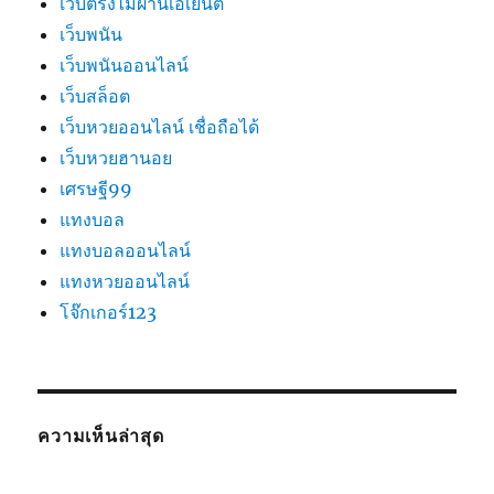
เว็บตรงไม่ผ่านเอเย่นต์
เว็บพนัน
เว็บพนันออนไลน์
เว็บสล็อต
เว็บหวยออนไลน์ เชื่อถือได้
เว็บหวยฮานอย
เศรษฐี99
แทงบอล
แทงบอลออนไลน์
แทงหวยออนไลน์
โจ๊กเกอร์123
ความเห็นล่าสุด