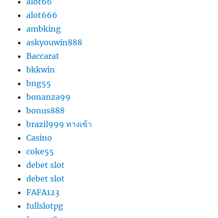
alot66
alot666
ambking
askyouwin888
Baccarat
bkkwin
bng55
bonanza99
bonus888
brazil999 ทางเข้า
Casino
coke55
debet slot
debet slot
FAFA123
fullslotpg