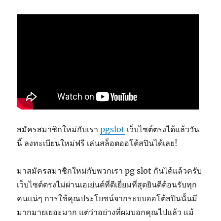
สมัครสมาชิกใหม่กับเรา
pgslot
เว็บไซต์ตรงได้แล้ววัน
นี้ ลงทะเบียนใหม่ฟรี เล่นสล็อตออโต้สปินได้เลย!
มาสมัครสมาชิกใหม่กับพวกเรา pg slot กันได้แล้วครับ
เว็บไซต์ตรงไม่ผ่านเอเย่นต์ที่ดีเยี่ยมที่สุดยินดีต้อนรับทุก
คนแน่ๆ การใช้คุณประโยชน์จากระบบออโต้สปินนั้นมี
มากมายเยอะมาก แต่ว่าอย่างที่ผมบอกคุณไปแล้ว แม้