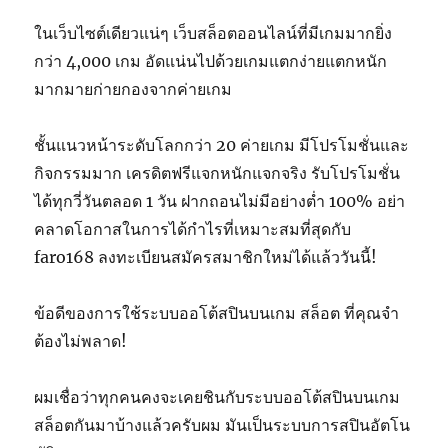
ในเว็บไซต์เดียวแน่ๆ เว็บสล็อตออนไลน์ที่มีเกมมากยิ่ง
กว่า 4,000 เกม อัดแน่นไปด้วยเกมแตกง่ายแตกหนัก
มากมายก่ายกองจากค่ายเกม
ชั้นแนวหน้าระดับโลกกว่า 20 ค่ายเกม มีโปรโมชั่นและ
กิจกรรมมาก เครดิตฟรีแจกหนักแจกจริง รับโปรโมชั่น
ได้ทุกวี่วันตลอด 1 วัน ฝากถอนไม่มีอย่างต่ำ 100% อย่า
คลาดโอกาสในการได้กำไรที่เหมาะสมที่สุดกับ
faro168 ลงทะเบียนสมัครสมาชิกใหม่ได้แล้ววันนี้!
ข้อดีของการใช้ระบบออโต้สปินบนเกม สล็อต ที่คุณจำ
ต้องไม่พลาด!
ผมเชื่อว่าทุกคนคงจะเคยชินกับระบบออโต้สปินบนเกม
สล็อตกันมาบ้างแล้วครับผม มันเป็นระบบการสปินอัตโน