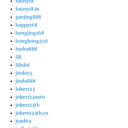
funny18
funny18.in
gaojing888
happy168
hengjing168
hongkong456
hydra888
Jili
Jilislot
jinda55
jinda888
Joker123
joker123auto
joker123th
jokers123th.co
juad69