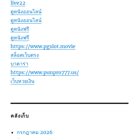
live22
ดูหนังออนไลน์
ดูหนังออนไลน์
ดูหนังฟรี
ดูหนังฟรี
https://www.pgslot.movie
สล็อตเว็บตรง
บาคาร่า
https://www.punpro777.us/
เว็บหวยเงิน
คลังเก็บ
กรกฎาคม 2026