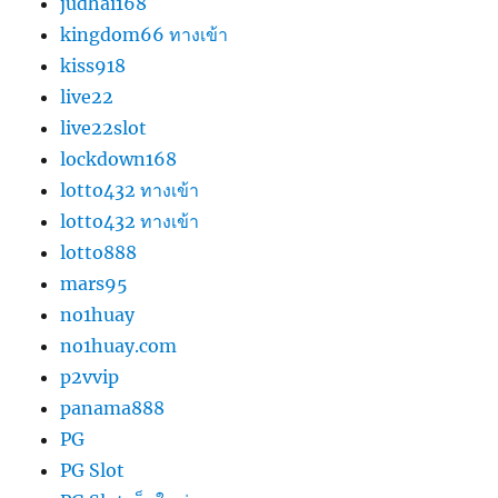
judhai168
kingdom66 ทางเข้า
kiss918
live22
live22slot
lockdown168
lotto432 ทางเข้า
lotto432 ทางเข้า
lotto888
mars95
no1huay
no1huay.com
p2vvip
panama888
PG
PG Slot