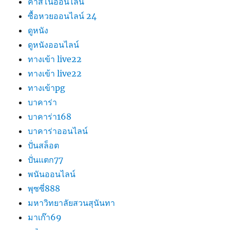
คาสิโนออนไลน์
ซื้อหวยออนไลน์ 24
ดูหนัง
ดูหนังออนไลน์
ทางเข้า live22
ทางเข้า live22
ทางเข้าpg
บาคาร่า
บาคาร่า168
บาคาร่าออนไลน์
ปั่นสล็อต
ปั่นแตก77
พนันออนไลน์
พุซซี่888
มหาวิทยาลัยสวนสุนันทา
มาเก๊า69