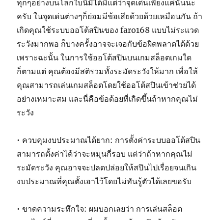
ทุกๆอย่างบนโลกใบนี้มิได้มีแต่ว่าจุดเด่นเพียงแค่นั้นนะ
ครับ ในจุดเด่นต่างๆก็ย่อมมีข้อเสียด้วยด้วยเหมือนกัน ถ้า
เกิดคุณใช้ระบบออโต้สปินของ faro168 แบบไม่ระแวด
ระวังมากพอ ก็บางครั้งอาจจะเจอกับข้อผิดพลาดได้ด้วย
เพราะฉะนั้น ในการใช้ออโต้สปินบนเกมสล็อตเกมใด
ก็ตามแต่ คุณต้องมีสติรวมทั้งระมัดระวังให้มาก เพื่อให้
คุณสามารถเล่นเกมสล็อตโดยใช้ออโต้สปินเข้าช่วยได้
อย่างเหมาะสม และนี่คือข้อด้อยที่เกิดขึ้นถ้าหากคุณไม่
ระวัง
• ควบคุมงบประมาณได้ยาก: การตั้งค่าระบบออโต้สปิน
สามารถตั้งค่าได้ว่าจะหมุนกี่รอบ แต่ว่าถ้าหากคุณไม่
ระมัดระวัง คุณอาจจะปลดปล่อยให้สปินไปเรื่อยจนเกิน
งบประมาณที่คุณตั้งเอาไว้โดยไม่ทันรู้ตัวได้เลยขอรับ
• ขาดความระทึกใจ: ผมบอกเลยว่า การเล่นสล็อต