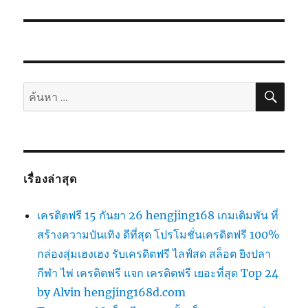
ค้นห
ค้นหา:
เรื่องล่าสุด
เครดิตฟรี 15 กันยา 26 hengjing168 เกมเดิมพัน ที่
สร้างความบันเทิง ดีที่สุด โปรโมชั่นเครดิตฟรี 100%
กล่องสุ่มเฮงเฮง รับเครดิตฟรี ไลฟ์สด สล็อต ยิงปลา
กีฬา ไพ่ เครดิตฟรี แจก เครดิตฟรี เยอะที่สุด Top 24
by Alvin hengjing168d.com