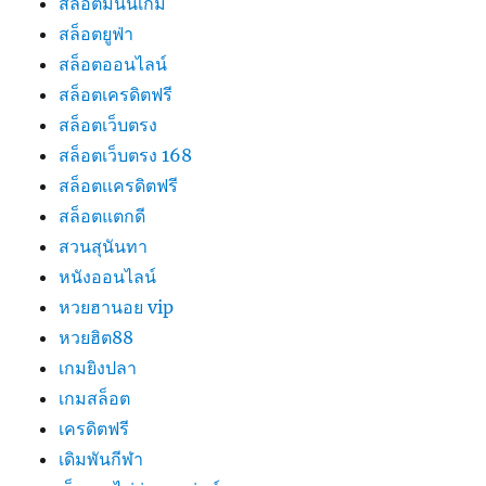
สล็อตมันนี่เกม
สล็อตยูฟ่า
สล็อตออนไลน์
สล็อตเครดิตฟรี
สล็อตเว็บตรง
สล็อตเว็บตรง 168
สล็อตเเครดิตฟรี
สล็อตแตกดี
สวนสุนันทา
หนังออนไลน์
หวยฮานอย vip
หวยฮิต88
เกมยิงปลา
เกมสล็อต
เครดิตฟรี
เดิมพันกีฬา