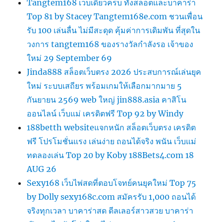
Tangtem168 เว็บเดียวครบ ทั้งสล็อตและบาคาร่า
Top 81 by Stacey Tangtem168e.com ชวนเพื่อน
รับ 100 เล่นลื่น ไม่มีสะดุด คุ้มค่าการเดิมพัน ที่สุดใน
วงการ tangtem168 ของรางวัลกำลังรอ เจ้าของ
ใหม่ 29 September 69
Jinda888 สล็อตเว็บตรง 2026 ประสบการณ์เล่นยุค
ใหม่ ระบบเสถียร พร้อมเกมให้เลือกมากมาย 5
กันยายน 2569 web ใหญ่ jin888.asia คาสิโน
ออนไลน์ เว็บแม่ เครดิตฟรี Top 92 by Windy
188betth websiteแจกหนัก สล็อตเว็บตรง เครดิต
ฟรี โปรโมชั่นแรง เล่นง่าย ถอนได้จริง พนัน เว็บแม่
ทดลองเล่น Top 20 by Koby 188Bets4.com 18
AUG 26
Sexy168 เว็บไพ่สดที่ตอบโจทย์คนยุคใหม่ Top 75
by Dolly sexy168c.com สมัครรับ 1,000 ถอนได้
จริงทุกเวลา บาคาร่าสด ดีลเลอร์สาวสวย บาคาร่า