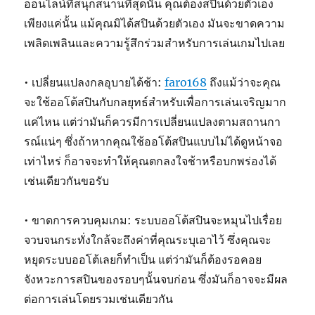
ออนไลน์ที่สนุกสนานที่สุดนั้น คุณต้องสปินด้วยตัวเอง
เพียงแค่นั้น แม้คุณมิได้สปินด้วยตัวเอง มันจะขาดความ
เพลิดเพลินและความรู้สึกร่วมสำหรับการเล่นเกมไปเลย
• เปลี่ยนแปลงกลอุบายได้ช้า:
faro168
ถึงแม้ว่าจะคุณ
จะใช้ออโต้สปินกับกลยุทธ์สำหรับเพื่อการเล่นเจริญมาก
แค่ไหน แต่ว่ามันก็ควรมีการเปลี่ยนแปลงตามสถานกา
รณ์แน่ๆ ซึ่งถ้าหากคุณใช้ออโต้สปินแบบไม่ได้ดูหน้าจอ
เท่าไหร่ ก็อาจจะทำให้คุณตกลงใจช้าหรือบกพร่องได้
เช่นเดียวกันขอรับ
• ขาดการควบคุมเกม: ระบบออโต้สปินจะหมุนไปเรื่อย
จวบจนกระทั่งใกล้จะถึงค่าที่คุณระบุเอาไว้ ซึ่งคุณจะ
หยุดระบบออโต้เลยก็ทำเป็น แต่ว่ามันก็ต้องรอคอย
จังหวะการสปินของรอบๆนั้นจบก่อน ซึ่งมันก็อาจจะมีผล
ต่อการเล่นโดยรวมเช่นเดียวกัน