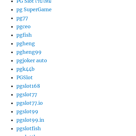
PG Slot เว็บใหม่
pg SuperGame
pg77
pgceo
pgfish
pgheng
pgheng99
pgjoker auto
pgk44b
PGSlot
pgslot168
pgslot77
pgslot77.io
pgslot99
pgslot99.in
pgslotfish