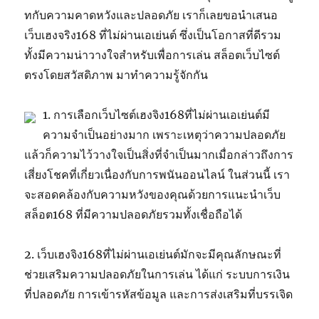
ทกับความคาดหวังและปลอดภัย เราก็เลยขอนำเสนอ
เว็บเฮงจริง168 ที่ไม่ผ่านเอเย่นต์ ซึ่งเป็นโอกาสที่ดีรวม
ทั้งมีความน่าวางใจสำหรับเพื่อการเล่น สล็อตเว็บไซต์
ตรงโดยสวัสดิภาพ มาทำความรู้จักกัน
1. การเลือกเว็บไซต์เฮงจิง168ที่ไม่ผ่านเอเย่นต์มี
ความจำเป็นอย่างมาก เพราะเหตุว่าความปลอดภัย
แล้วก็ความไว้วางใจเป็นสิ่งที่จำเป็นมากเมื่อกล่าวถึงการ
เสี่ยงโชคที่เกี่ยวเนื่องกับการพนันออนไลน์ ในส่วนนี้ เรา
จะสอดคล้องกับความหวังของคุณด้วยการแนะนำเว็บ
สล็อต168 ที่มีความปลอดภัยรวมทั้งเชื่อถือได้
2. เว็บเฮงจิง168ที่ไม่ผ่านเอเย่นต์มักจะมีคุณลักษณะที่
ช่วยเสริมความปลอดภัยในการเล่น ได้แก่ ระบบการเงิน
ที่ปลอดภัย การเข้ารหัสข้อมูล และการส่งเสริมที่บรรเจิด