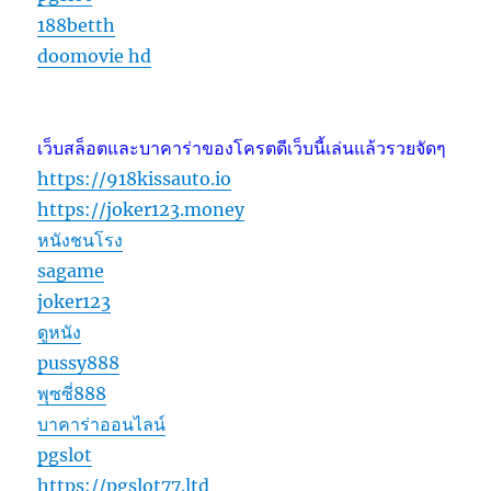
188betth
doomovie hd
เว็บสล็อตและบาคาร่าของโครตดีเว็บนี้เล่นแล้วรวยจัดๆ
https://918kissauto.io
https://joker123.money
หนังชนโรง
sagame
joker123
ดูหนัง
pussy888
พุซซี่888
บาคาร่าออนไลน์
pgslot
https://pgslot77.ltd