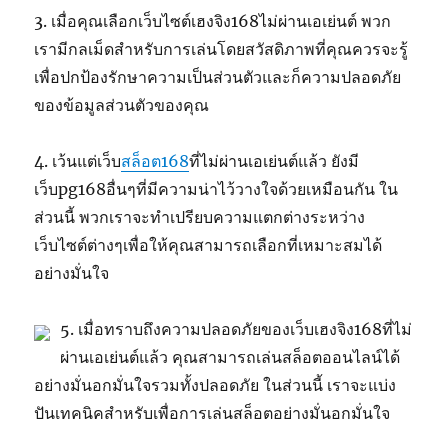
3. เมื่อคุณเลือกเว็บไซต์เฮงจิง168ไม่ผ่านเอเย่นต์ พวก
เรามีกลเม็ดสำหรับการเล่นโดยสวัสดิภาพที่คุณควรจะรู้
เพื่อปกป้องรักษาความเป็นส่วนตัวและก็ความปลอดภัย
ของข้อมูลส่วนตัวของคุณ
4. เว้นแต่เว็บ
สล็อต168
ที่ไม่ผ่านเอเย่นต์แล้ว ยังมี
เว็บpg168อื่นๆที่มีความน่าไว้วางใจด้วยเหมือนกัน ใน
ส่วนนี้ พวกเราจะทำเปรียบความแตกต่างระหว่าง
เว็บไซต์ต่างๆเพื่อให้คุณสามารถเลือกที่เหมาะสมได้
อย่างมั่นใจ
5. เมื่อทราบถึงความปลอดภัยของเว็บเฮงจิง168ที่ไม่
ผ่านเอเย่นต์แล้ว คุณสามารถเล่นสล็อตออนไลน์ได้
อย่างมั่นอกมั่นใจรวมทั้งปลอดภัย ในส่วนนี้ เราจะแบ่ง
ปันเทคนิคสำหรับเพื่อการเล่นสล็อตอย่างมั่นอกมั่นใจ