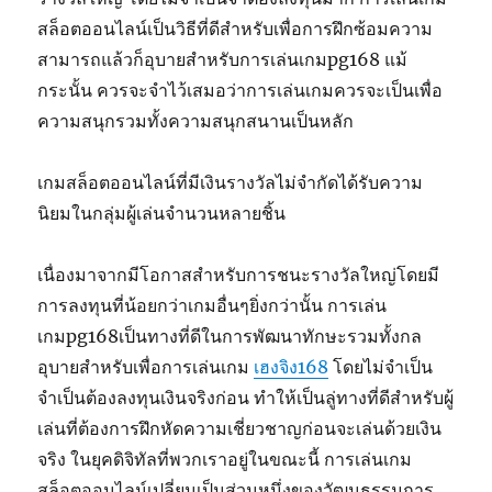
สล็อตออนไลน์เป็นวิธีที่ดีสำหรับเพื่อการฝึกซ้อมความ
สามารถแล้วก็อุบายสำหรับการเล่นเกมpg168 แม้
กระนั้น ควรจะจำไว้เสมอว่าการเล่นเกมควรจะเป็นเพื่อ
ความสนุกรวมทั้งความสนุกสนานเป็นหลัก
เกมสล็อตออนไลน์ที่มีเงินรางวัลไม่จำกัดได้รับความ
นิยมในกลุ่มผู้เล่นจำนวนหลายชิ้น
เนื่องมาจากมีโอกาสสำหรับการชนะรางวัลใหญ่โดยมี
การลงทุนที่น้อยกว่าเกมอื่นๆยิ่งกว่านั้น การเล่น
เกมpg168เป็นทางที่ดีในการพัฒนาทักษะรวมทั้งกล
อุบายสำหรับเพื่อการเล่นเกม
เฮงจิง168
โดยไม่จำเป็น
จำเป็นต้องลงทุนเงินจริงก่อน ทำให้เป็นลู่ทางที่ดีสำหรับผู้
เล่นที่ต้องการฝึกหัดความเชี่ยวชาญก่อนจะเล่นด้วยเงิน
จริง ในยุคดิจิทัลที่พวกเราอยู่ในขณะนี้ การเล่นเกม
สล็อตออนไลน์เปลี่ยนเป็นส่วนหนึ่งของวัฒนธรรมการ