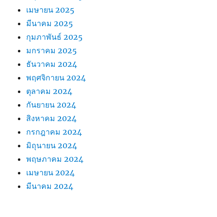
เมษายน 2025
มีนาคม 2025
กุมภาพันธ์ 2025
มกราคม 2025
ธันวาคม 2024
พฤศจิกายน 2024
ตุลาคม 2024
กันยายน 2024
สิงหาคม 2024
กรกฎาคม 2024
มิถุนายน 2024
พฤษภาคม 2024
เมษายน 2024
มีนาคม 2024