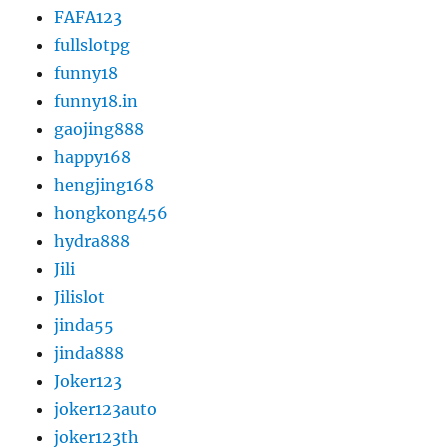
FAFA123
fullslotpg
funny18
funny18.in
gaojing888
happy168
hengjing168
hongkong456
hydra888
Jili
Jilislot
jinda55
jinda888
Joker123
joker123auto
joker123th