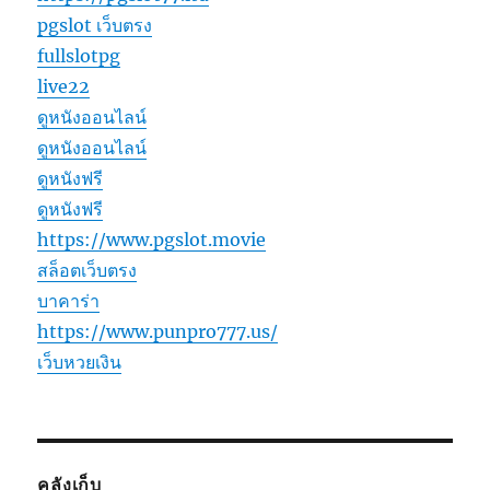
pgslot เว็บตรง
fullslotpg
live22
ดูหนังออนไลน์
ดูหนังออนไลน์
ดูหนังฟรี
ดูหนังฟรี
https://www.pgslot.movie
สล็อตเว็บตรง
บาคาร่า
https://www.punpro777.us/
เว็บหวยเงิน
คลังเก็บ