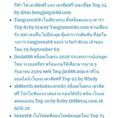
กีฬา ไพ่ เครดิตฟรี แจก เครดิตฟรี เยอะที่สุด Top 24
by Alvin hengjing168d.com
Tangtem168 เว็บเดียวครบ ทั้งสล็อตและบาคาร่า
Top 81 by Stacey Tangtem168e.com ชวนเพื่อน
รับ 100 เล่นลื่น ไม่มีสะดุด คุ้มค่าการเดิมพัน ที่สุดใน
วงการ tangtem168 ของรางวัลกำลังรอ เจ้าของ
ใหม่ 29 September 69
Jinda888 สล็อตเว็บตรง 2026 ประสบการณ์เล่นยุค
ใหม่ ระบบเสถียร พร้อมเกมให้เลือกมากมาย 5
กันยายน 2569 web ใหญ่ jin888.asia คาสิโน
ออนไลน์ เว็บแม่ เครดิตฟรี Top 92 by Windy
188betth websiteแจกหนัก สล็อตเว็บตรง เครดิต
ฟรี โปรโมชั่นแรง เล่นง่าย ถอนได้จริง พนัน เว็บแม่
ทดลองเล่น Top 20 by Koby 188Bets4.com 18
AUG 26
Sexy168 เว็บไพ่สดที่ตอบโจทย์คนยุคใหม่ Top 75