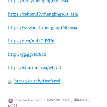
https://bit.ly/hengjing168-asia
https://rebrand.ly/hengjing168-asia
https://wow.in.th/hengjing168-asia
https://t.co/nuI4OiJKUn
http://gg.gg/1ar8ad
https://shorturl.asia/wJxUd
https://cutt.ly/Oeefzvsd
ผู้
เขียน
หมวด
ป้าย
Charles Barnes
16 พฤษภาคม 2024
สล็อต168
เขียน
เมื่อ
หมู่
กำกับ
pg168