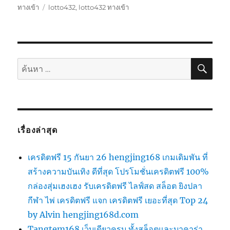
เมื่อ
ป้าย
แบบ
หมู่
ทางเข้า
lotto432
,
lotto432 ทางเข้า
กำกับ
เรื่อง
ค้นห
ค้นหา:
เรื่องล่าสุด
เครดิตฟรี 15 กันยา 26 hengjing168 เกมเดิมพัน ที่
สร้างความบันเทิง ดีที่สุด โปรโมชั่นเครดิตฟรี 100%
กล่องสุ่มเฮงเฮง รับเครดิตฟรี ไลฟ์สด สล็อต ยิงปลา
กีฬา ไพ่ เครดิตฟรี แจก เครดิตฟรี เยอะที่สุด Top 24
by Alvin hengjing168d.com
Tangtem168 เว็บเดียวครบ ทั้งสล็อตและบาคาร่า