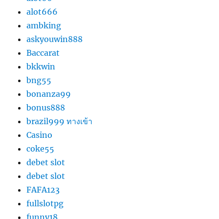
alot666
ambking
askyouwin888
Baccarat
bkkwin
bng55
bonanza99
bonus888
brazil999 ทางเข้า
Casino
coke55
debet slot
debet slot
FAFA123
fullslotpg
funny18