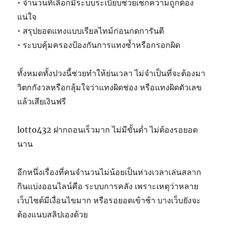
• จำนวนที่เลือกมีระบบระเบียบช่วยเช็กความถูกต้อง
แน่ใจ
• สรุปยอดแทงแบบเรียลไทม์ก่อนกดการันตี
• ระบบคุ้มครองป้องกันการแทงซ้ำหรือกรอกผิด
ทั้งหมดทั้งปวงนี้ช่วยทำให้ย่นเวลา ไม่จำเป็นที่จะต้องมา
วิตกกังวลหรือกลุ้มใจว่าแทงผิดช่อง หรือแทงผิดตัวเลข
แล้วเสียเงินฟรี
lotto432 ฝากถอนเร็วมาก ไม่มีขั้นต่ำ ไม่ต้องรอยอด
นาน
อีกหนึ่งเรื่องที่คนจำนวนไม่น้อยเป็นห่วงเวลาเล่นสลาก
กินแบ่งออนไลน์คือ ระบบการคลัง เพราะเหตุว่าหลาย
เว็บไซต์มีเงื่อนไขมาก หรือรอยอดเข้าช้า บางเว็บยังจะ
ต้องแนบสลิปเองด้วย