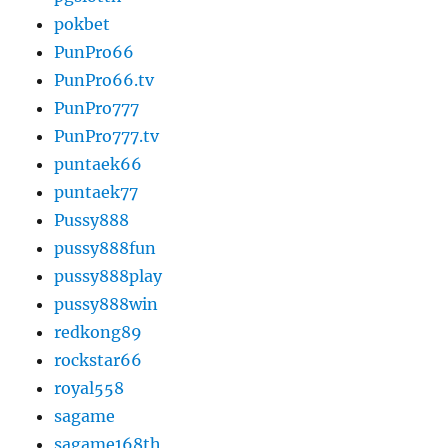
pokbet
PunPro66
PunPro66.tv
PunPro777
PunPro777.tv
puntaek66
puntaek77
Pussy888
pussy888fun
pussy888play
pussy888win
redkong89
rockstar66
royal558
sagame
sagame168th