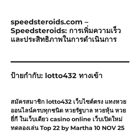
speedsteroids.com –
Speedsteroids: การเพิ่มความเร็ว
และประสิทธิภาพในการดำเนินการ
ป้ายกำกับ:
lotto432 ทางเข้า
สมัครสมาชิก lotto432 เว็บไซต์ตรง แทงหวย
ออนไลน์ครบทุกชนิด หวยรัฐบาล หวยหุ้น หวย
ยี่กี ในเว็บเดียว casino online เว็บเปิดใหม่
ทดลองเล่น Top 22 by Martha 10 NOV 25