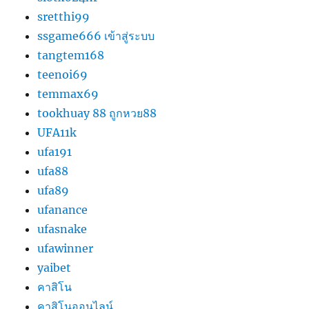
sretthi99
ssgame666 เข้าสู่ระบบ
tangtem168
teenoi69
temmax69
tookhuay 88 ถูกหวย88
UFA11k
ufa191
ufa88
ufa89
ufanance
ufasnake
ufawinner
yaibet
คาสิโน
คาสิโนออนไลน์