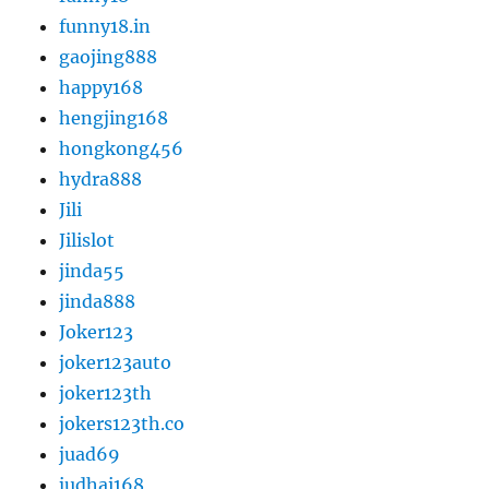
funny18.in
gaojing888
happy168
hengjing168
hongkong456
hydra888
Jili
Jilislot
jinda55
jinda888
Joker123
joker123auto
joker123th
jokers123th.co
juad69
judhai168