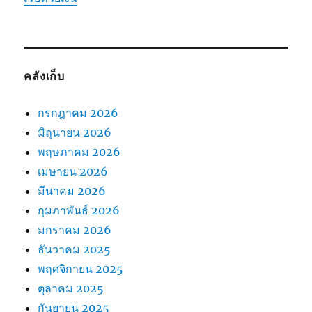
คลังเก็บ
กรกฎาคม 2026
มิถุนายน 2026
พฤษภาคม 2026
เมษายน 2026
มีนาคม 2026
กุมภาพันธ์ 2026
มกราคม 2026
ธันวาคม 2025
พฤศจิกายน 2025
ตุลาคม 2025
กันยายน 2025