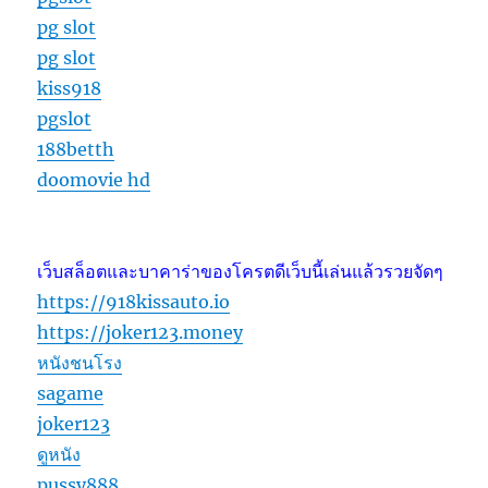
pg slot
pg slot
kiss918
pgslot
188betth
doomovie hd
เว็บสล็อตและบาคาร่าของโครตดีเว็บนี้เล่นแล้วรวยจัดๆ
https://918kissauto.io
https://joker123.money
หนังชนโรง
sagame
joker123
ดูหนัง
pussy888