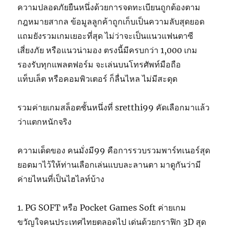
ความปลอดภัยยืนหนึ่งด้วยการจดทะเบียนถูกต้องตาม
กฎหมายสากล ข้อมูลลูกค้าถูกเก็บเป็นความลับสุดยอด
แถมยังรวมเกมเยอะที่สุด ไม่ว่าจะเป็นแนวแฟนตาซี
เสี่ยงภัย หรือแนวน่ามอง ตรงนี้มีครบกว่า 1,000 เกม
รองรับทุกแพลตฟอร์ม จะเล่นบนโทรศัพท์มือถือ
แท็บเล็ต หรือคอมพิวเตอร์ ก็ลื่นไหล ไม่มีสะดุด
รวมค่ายเกมสล็อตชั้นหนึ่งที่ sretthi99 คัดเลือกมาแล้ว
ว่าแตกหนักจริง
ความเด็ดของ คนมั่งมี99 คือการรวบรวมพาร์ทเนอร์สุด
ยอดมาไว้ให้ท่านเลือกเล่นแบบละลานตา มาดูกันว่ามี
ค่ายไหนที่เป็นไฮไลท์บ้าง
1. PG SOFT หรือ Pocket Games Soft ค่ายเกม
ขวัญใจคนประเทศไทยตลอดไป เด่นด้วยกราฟิก 3D สุด