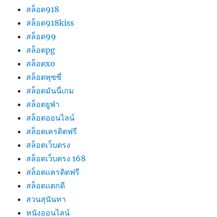
สล็อต918
สล็อต918kiss
สล็อต99
สล็อตpg
สล็อตxo
สล็อตพุซซี่
สล็อตมันนี่เกม
สล็อตยูฟ่า
สล็อตออนไลน์
สล็อตเครดิตฟรี
สล็อตเว็บตรง
สล็อตเว็บตรง 168
สล็อตเเครดิตฟรี
สล็อตแตกดี
สวนสุนันทา
หนังออนไลน์