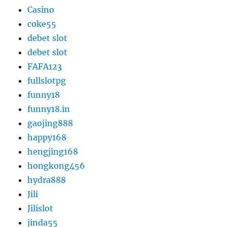
Casino
coke55
debet slot
debet slot
FAFA123
fullslotpg
funny18
funny18.in
gaojing888
happy168
hengjing168
hongkong456
hydra888
Jili
Jilislot
jinda55