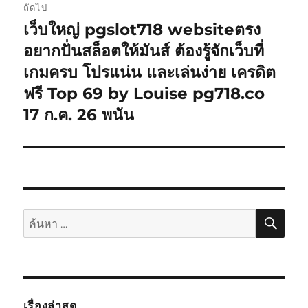
ถัดไป
เว็บใหญ่ pgslot718 websiteตรง
เรื่อง
ต่อ
อยากปั่นสล็อตให้มันส์ ต้องรู้จักเว็บที่
ไป:
เกมครบ โปรแน่น และเล่นง่าย เครดิต
ฟรี Top 69 by Louise pg718.co
17 ก.ค. 26 พนัน
ค้นห
ค้นหา:
เรื่องล่าสุด