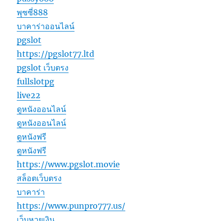
พุซซี่888
บาคาร่าออนไลน์
pgslot
https://pgslot77.ltd
pgslot เว็บตรง
fullslotpg
live22
ดูหนังออนไลน์
ดูหนังออนไลน์
ดูหนังฟรี
ดูหนังฟรี
https://www.pgslot.movie
สล็อตเว็บตรง
บาคาร่า
https://www.punpro777.us/
เว็บหวยเงิน