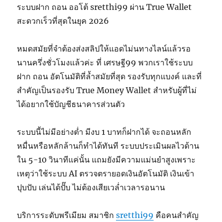
ระบบฝาก ถอน ออโต้ sretthi99 ผ่าน True Wallet
สะดวกเร็วที่สุดในยุค 2026
หมดสมัยที่จำต้องส่งสลิปให้แอดไม่นทางไลน์แล้วรอ
นานครึ่งชั่วโมงแล้วค่ะ ที่ เศรษฐี99 พวกเราใช้ระบบ
ฝาก ถอน อัตโนมัติที่ล้ำสมัยที่สุด รองรับทุกแบงค์ และที่
สำคัญเป็นรองรับ True Money Wallet สำหรับผู้ที่ไม่
ได้อยากใช้บัญชีธนาคารส่วนตัว
ระบบนี้ไม่มีอย่างต่ำ มีงบ 1 บาทก็ฝากได้ จะถอนหลัก
หมื่นหรือหลักล้านก็ทำได้ทันที ระบบประเมินผลไวด้าน
ใน 5-10 วินาทีแค่นั้น แถมยังมีความแม่นยำสูงเพราะ
เหตุว่าใช้ระบบ AI ตรวจตรายอดเงินอัตโนมัติ เงินเข้า
ปุบปับ เล่นได้ปั๊บ ไม่ต้องเสียเวล่ำเวลารอนาน
บริการระดับพรีเมียม สมาชิก
sretthi99
คือคนสำคัญ