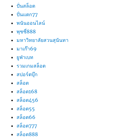
ปั่นสล็อต
ปั่นแตก77
พนันออนไลน์
พุซซี่888
มหาวิทยาลัยสวนสุนันทา
มาเก๊า69
ยูฟ่าเบท
รวมเกมสล็อต
สปอร์ตบุ๊ก
สล็อต
สล็อต168
สล็อต456
สล็อต55
สล็อต66
สล็อต777
สล็อต888