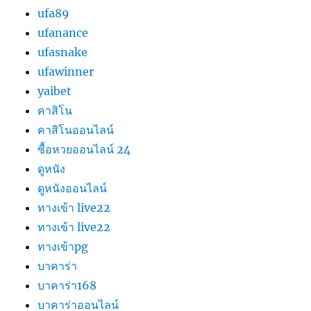
ufa89
ufanance
ufasnake
ufawinner
yaibet
คาสิโน
คาสิโนออนไลน์
ซื้อหวยออนไลน์ 24
ดูหนัง
ดูหนังออนไลน์
ทางเข้า live22
ทางเข้า live22
ทางเข้าpg
บาคาร่า
บาคาร่า168
บาคาร่าออนไลน์