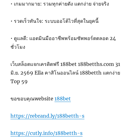
• เกมมากมาย: รวมทุกค่ายดัง แตกง่าย จ่ายจริง
• รวดเร็วทันใจ: ระบบออโต้ไวที่สุดในยุคนี้
• ดูแลดี: แอดมินมืออาชีพพร้อมซัพพอร์ตตลอด 24
ชั่วโมง
เว็บสล็อตแจกเครดิตฟรี 188bet 188betths.com 31
มิ.ย. 2569 Ella คาสิโนออนไลน์ 188betth แตกง่าย
Top 59
ขอขอบคุณwebsite
188bet
https://rebrand.ly/188betth-s
https://cutly.info/188betth-s