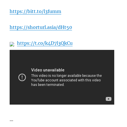
https://bitt.to/l3fumm
https://shorturl.asia/dHt50
https://t.co/k4D7l3QkCu
…