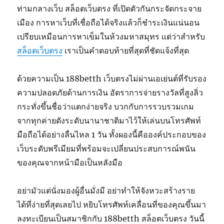
ท่ามกลางเว็บ สล็อตเว็บตรง ที่เปิดตัวกันกระจัดกระจาย
เมือง การหาเว็บที่เชื่อถือได้จริงแล้วก็ชำระเงินแน่นอน
เปรียบเหมือนการหาเข็มในห้วงมหาสมุทร แต่ว่าสำหรับ
สล็อตเว็บตรง
เราเป็นคำตอบท้ายที่สุดที่ชัดแจ้งที่สุด
ด้วยความเป็น 188betth เว็บตรงไม่ผ่านเอเย่นต์ที่รับรอง
ความปลอดภัยด้านการเงิน อัตราการจ่ายรางวัลที่สูงลิ่ว
กระทั่งขึ้นชื่อว่าแตกง่ายจริง บวกกับการรวบรวมเกม
จากทุกค่ายดังระดับนานาชาติมาไว้ให้เล่นบนโทรศัพท์
มือถือได้อย่างลื่นไหล 1 วัน ทั้งผองนี้คือองค์ประกอบของ
เว็บระดับพรีเมียมที่พร้อมจะเปลี่ยนประสบการณ์พนัน
ของคุณจากหน้ามือเป็นหลังมือ
อย่ามัวแต่นั่งมองผู้อื่นมั่งมี อย่าทำให้จังหวะสร้างราย
ได้ที่ง่ายที่สุดเลยไป หยิบโทรศัพท์เคลื่อนที่ของคุณขึ้นมา
ลงทะเบียนเป็นสมาชิกกับ 188betth สล็อตเว็บตรง วันนี้