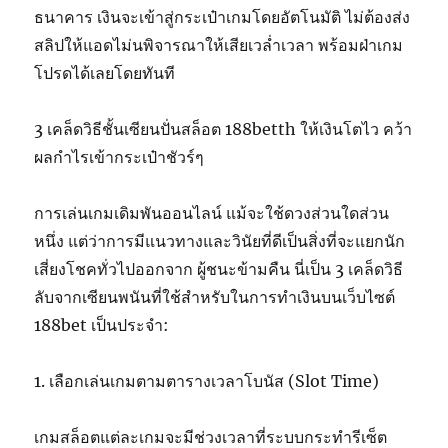
ธนาคาร เงินจะเข้าสู่กระเป๋าเกมโดยอัตโนมัติ ไม่ต้องส่ง
สลิปให้แอดไม่นพิจารณาให้เสียเวล่ำเวลา พร้อมฝ่าเกม
โปรดได้เลยโดยทันที
3 เคล็ดวิธีชั้นเซียนปั่นสล็อต 188betth ให้เงินโตไว คว้า
ผลกำไรเข้ากระเป๋าชัวร์ๆ
การเล่นเกมเดิมพันออนไลน์ แม้จะใช้ดวงส่วนใดส่วน
หนึ่ง แต่ว่าการมีแนวทางและวินัยที่ดีเป็นสิ่งที่จะแยกนัก
เสี่ยงโชคทั่วไปออกจาก ผู้ชนะข้ามคืน นี่เป็น 3 เคล็ดวิธี
ลับจากเซียนพนันที่ใช้สำหรับในการทำเงินบนเว็บไซต์
188bet เป็นประจำ:
1. เลือกเล่นเกมตามตารางเวลาโบนัส (Slot Time)
เกมสล็อตแต่ละเกมจะมีช่วงเวลาที่ระบบกระทำรีเซ็ต