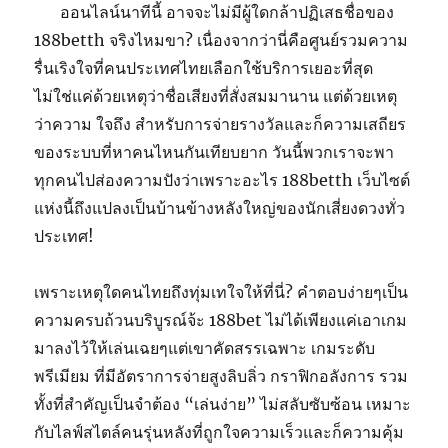
ออนไลน์นาทีนี้ อาจจะไม่มีผู้ใดกล้าปฏิเสธชื่อของ
188betth จริงไหมขา? เนื่องจากว่านี่คือศูนย์รวมความ
รื่นเริงใจที่คนประเทศไทยเลือกใช้บริการเยอะที่สุด
ไม่ใช่แค่ด้วยเหตุว่าชื่อเสียงที่สั่งสมมานาน แต่ด้วยเหตุ
ว่าความ ใจถึง สำหรับการจ่ายรางวัลและก็ความเสถียร
ของระบบที่หาคนไหนกันเทียบยาก วันนี้พวกเราจะพา
ทุกคนไปส่องความปังว่าเพราะอะไร 188betth เว็บไซต์
แห่งนี้ถึงแปลงเป็นบ้านข้างหลังใหญ่ของนักเสี่ยงดวงทั่ว
ประเทศ!
เพราะเหตุใดคนไทยถึงทุ่มเทใจให้ที่นี่? คำตอบง่ายๆเป็น
ความครบถ้วนบริบูรณ์จ้ะ 188bet ไม่ได้เพียงแค่เอาเกม
มาลงไว้ให้เล่นเฉยๆแต่เขาคัดสรรเฉพาะ เกมระดับ
พรีเมียม ที่มีอัตราการจ่ายสูงลิบลิ่ว กราฟิกอลังการ รวม
ทั้งที่สำคัญเป็นจำต้อง “เล่นง่าย” ไม่สลับซับซ้อน เหมาะ
กับไลฟ์สไตล์คนรุ่นหลังที่ถูกใจความเร็วและก็ความคุ้ม