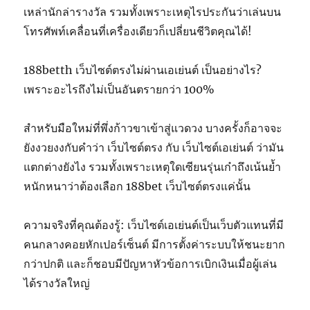
เหล่านักล่ารางวัล รวมทั้งเพราะเหตุไรประกันว่าเล่นบน
โทรศัพท์เคลื่อนที่เครื่องเดียวก็เปลี่ยนชีวิตคุณได้!
188betth เว็บไซต์ตรงไม่ผ่านเอเย่นต์ เป็นอย่างไร?
เพราะอะไรถึงไม่เป็นอันตรายกว่า 100%
สำหรับมือใหม่ที่พึ่งก้าวขาเข้าสู่แวดวง บางครั้งก็อาจจะ
ยังงวยงงกับคำว่า เว็บไซต์ตรง กับ เว็บไซต์เอเย่นต์ ว่ามัน
แตกต่างยังไง รวมทั้งเพราะเหตุใดเซียนรุ่นเก๋าถึงเน้นย้ำ
หนักหนาว่าต้องเลือก 188bet เว็บไซต์ตรงแค่นั้น
ความจริงที่คุณต้องรู้: เว็บไซต์เอเย่นต์เป็นเว็บตัวแทนที่มี
คนกลางคอยหักเปอร์เซ็นต์ มีการตั้งค่าระบบให้ชนะยาก
กว่าปกติ และก็ชอบมีปัญหาหัวข้อการเบิกเงินเมื่อผู้เล่น
ได้รางวัลใหญ่