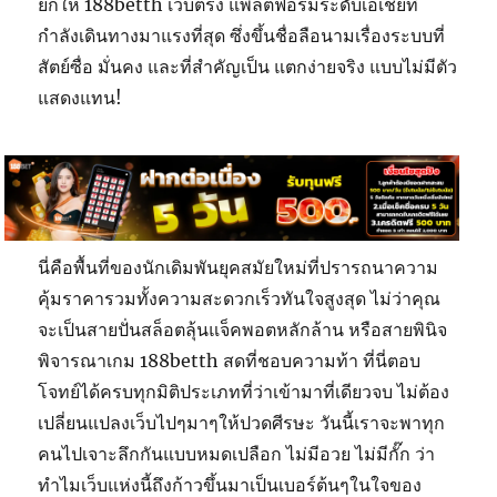
ยกให้ 188betth เว็บตรง แพลตฟอร์มระดับเอเชียที่
กำลังเดินทางมาแรงที่สุด ซึ่งขึ้นชื่อลือนามเรื่องระบบที่
สัตย์ซื่อ มั่นคง และที่สำคัญเป็น แตกง่ายจริง แบบไม่มีตัว
แสดงแทน!
นี่คือพื้นที่ของนักเดิมพันยุคสมัยใหม่ที่ปรารถนาความ
คุ้มราคารวมทั้งความสะดวกเร็วทันใจสูงสุด ไม่ว่าคุณ
จะเป็นสายปั่นสล็อตลุ้นแจ็คพอตหลักล้าน หรือสายพินิจ
พิจารณาเกม 188betth สดที่ชอบความท้า ที่นี่ตอบ
โจทย์ได้ครบทุกมิติประเภทที่ว่าเข้ามาที่เดียวจบ ไม่ต้อง
เปลี่ยนแปลงเว็บไปๆมาๆให้ปวดศีรษะ วันนี้เราจะพาทุก
คนไปเจาะลึกกันแบบหมดเปลือก ไม่มีอวย ไม่มีกั๊ก ว่า
ทำไมเว็บแห่งนี้ถึงก้าวขึ้นมาเป็นเบอร์ต้นๆในใจของ