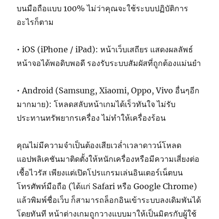
บนมือถือแบบ 100% ไม่ว่าคุณจะใช้ระบบปฏิบัติการ
อะไรก็ตาม
• iOS (iPhone / iPad): หน้าเว็บเสถียร แสดงผลลัพธ์
หน้าจอได้พอดิบพอดี รองรับระบบสัมผัสที่ถูกต้องแม่นยำ
• Android (Samsung, Xiaomi, Oppo, Vivo อื่นๆอีก
มากมาย): โหลดสลับหน้าเกมได้เร็วทันใจ ไม่รับ
ประทานทรัพยากรเครื่อง ไม่ทำให้เครื่องร้อน
คุณไม่มีความจำเป็นต้องเสียเวล่ำเวลาดาวน์โหลด
แอปพลิเคชันมาติดตั้งให้หนักเครื่องหรือมีความเสี่ยงต่อ
เชื้อไวรัส เพียงแต่เปิดโปรแกรมเล่นอินเตอร์เน็ตบน
โทรศัพท์มือถือ (ได้แก่ Safari หรือ Google Chrome)
แล้วพิมพ์ชื่อเว็บ ก็สามารถล็อกอินเข้าระบบลงเดิมพันได้
โดยทันที หน้าต่างเกมถูกวางแบบมาให้เป็นมิตรกับผู้ใช้