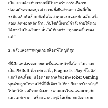
เป็นแบรนด์ระดับสากลที่มีใบเซอร์ฯ การันตีความ
ปลอดภัยครบสมบูรณ์ ความยั่งยืนด้านการเงินนี่เป็น
ระดับหลักพันล้าน ดังนั้นไม่ว่าคุณจะชนะหลักหมื่น หรือ
สอยแจ็คพอตหลักล้าน เว็บไซต์นี้เขามีกำลังจ่ายให้คุณ
ได้ภายในในพริบตา มั่นใจได้เลยว่า “ทุกยอดเป็นของ
แท้”
2. คลังแสงสรรพวุธเกมสล็อตที่ใหญ่ที่สุด
ที่นี่คือแหล่งรวมค่ายเกมชั้นแนวหน้าทั้งโลก ไม่ว่าจะ
เป็น PG Soft ที่ภาพสวยจึ้ง, Pragmatic Play ที่โบนัส
แตกโหดเหี้ยม, หรือค่ายคลาสสิกอย่าง Joker Gaming
ทุกค่ายถูกมัดรวมไว้ที่นี่ที่เดียว ไม่ต้องเสียเวลาโยกบัญชี
ไปมาให้ปวดศีรษะ ต้องการเล่นแนวไหน แนวผจญภัย
แนวเทพเทวดา หรือแนวสวยๆมีให้เลือกจนถึงตาลาย