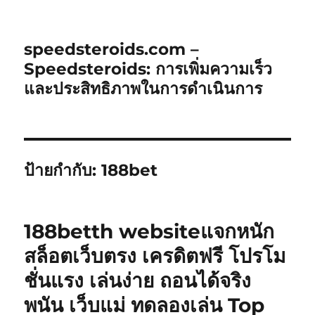
speedsteroids.com –
Speedsteroids: การเพิ่มความเร็ว
และประสิทธิภาพในการดำเนินการ
ป้ายกำกับ:
188bet
188betth websiteแจกหนัก
สล็อตเว็บตรง เครดิตฟรี โปรโม
ชั่นแรง เล่นง่าย ถอนได้จริง
พนัน เว็บแม่ ทดลองเล่น Top