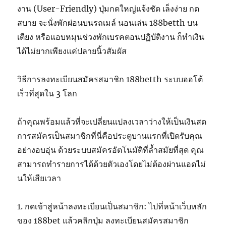
งาน (User-Friendly) ปุ่มกดใหญ่แจ้งชัด เล็งง่าย กด
สบาย จะนั่งพักผ่อนบนรถเมล์ นอนเล่น 188betth บน
เตียง หรือแอบหมุนช่วงพักเบรคตอนปฏิบัติงาน ก็ทำเงิน
ได้ไม่ยากเพียงแค่ปลายนิ้วสัมผัส
วิธีการลงทะเบียนสมัครสมาชิก 188betth ระบบออโต้
เร็วที่สุดใน 3 โลก
ถ้าคุณพร้อมแล้วที่จะเปลี่ยนแปลงเวลาว่างให้เป็นเงินสด
การสมัครเป็นสมาชิกที่นี่คือประตูบานแรกที่เปิดรับคุณ
อย่างอบอุ่น ด้วยระบบสมัครอัตโนมัติที่ล้ำสมัยที่สุด คุณ
สามารถทำรายการได้ด้วยตัวเองโดยไม่ต้องผ่านแอดไม่
นให้เสียเวลา
1. กดเข้าสู่หน้าลงทะเบียนเป็นสมาชิก: ไปที่หน้าเว็บหลัก
ของ 188bet แล้วคลิกปุ่ม ลงทะเบียนสมัครสมาชิก