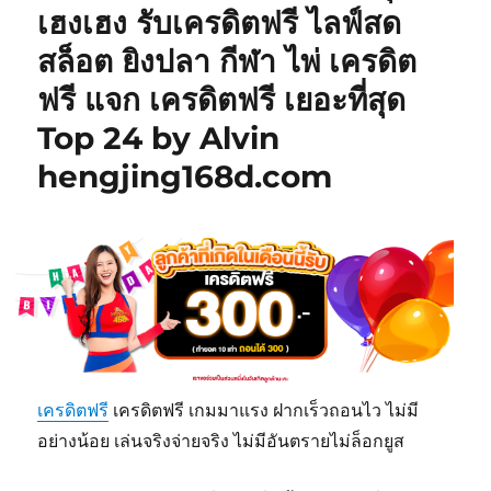
เฮงเฮง รับเครดิตฟรี ไลฟ์สด
สล็อต ยิงปลา กีฬา ไพ่ เครดิต
ฟรี แจก เครดิตฟรี เยอะที่สุด
Top 24 by Alvin
hengjing168d.com
เครดิตฟรี
เครดิตฟรี เกมมาแรง ฝากเร็วถอนไว ไม่มี
อย่างน้อย เล่นจริงจ่ายจริง ไม่มีอันตรายไม่ล็อกยูส