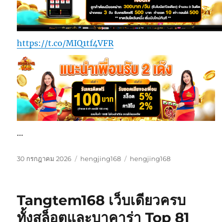
https://t.co/MIQ1tf4VFR
…
เขียน
หมวด
ป้าย
30 กรกฎาคม 2026
hengjing168
hengjing168
เมื่อ
หมู่
กำกับ
Tangtem168 เว็บเดียวครบ
ทั้งสล็อตและบาคาร่า Top 81