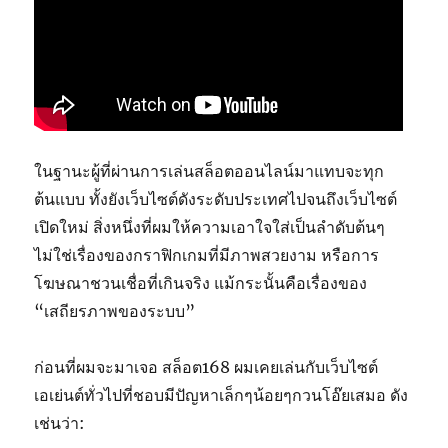
ในฐานะผู้ที่ผ่านการเล่นสล็อตออนไลน์มาแทบจะทุก
ต้นแบบ ทั้งยังเว็บไซต์ดังระดับประเทศไปจนถึงเว็บไซต์
เปิดใหม่ สิ่งหนึ่งที่ผมให้ความเอาใจใส่เป็นลำดับต้นๆ
ไม่ใช่เรื่องของกราฟิกเกมที่มีภาพสวยงาม หรือการ
โฆษณาชวนเชื่อที่เกินจริง แม้กระนั้นคือเรื่องของ
“เสถียรภาพของระบบ”
ก่อนที่ผมจะมาเจอ สล็อต168 ผมเคยเล่นกับเว็บไซต์
เอเย่นต์ทั่วไปที่ชอบมีปัญหาเล็กๆน้อยๆกวนโอ๊ยเสมอ ดัง
เช่นว่า: