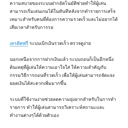
ความสบายของระบบฝากอัตโนมัติช่วยทำให้ผู้เล่น
สามารถเริ่มเล่นเกมได้ในทันทีหลังจากทำรายการเสร็จ
เหมาะสำหรับคนที่ต้องการความรวดเร็วและไม่อยากได้
เสียเวลาสำหรับการรอ
เครดิตฟรี
ระบบเบิกเงินรวดเร็ว ตรวจดูง่าย
นอกเหนือจากการฝากเงินแล้ว ระบบถอนก็เป็นอีกหนึ่ง
ต้นเหตุที่ผู้เล่นให้ความเอาใจใส่ ให้ความสำคัญกับ
กรรมวิธีการถอนที่รวดเร็ว เพื่อให้ผู้เล่นสามารถจัดแจง
ยอดเงินได้สะดวกเพิ่มมากขึ้น
ระบบที่ใช้งานง่ายช่วยลดความยุ่งยากสำหรับในการทำ
รายการ ทำให้ผู้เล่นสามารถวิเคราะห์สถานะและ
ทำงานต่างๆได้ด้วยตัวเอง