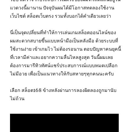
แวดวงนี้มานาน ปัจจุบันผมได้มีโอกาสทดลองใช้งาน
เว็บไซต์ สล็อตเว็บตรง รวมทั้งบอกได้คำเดียวเลยว่า
นี่เป็นจุดเปลี่ยนที่ทำให้การเล่นเกมสล็อตออนไลน์ของ
ผมสะดวกสบายขึ้นแบบหน้ามือเป็นหลังมือ ด้วยระบบที่
ใช้งานง่าย เข้าเกมไว ไม่ต้องรอนาน ตอบปัญหาคนยุคนี้
ที่เวลามีค่าและอยากความลื่นไหลสูงสุด วันนี้ผมเลย
ต้องการมารีทิวทัศน์แชร์ประสบการณ์แบบหมดเปลือก
ไม่มีอวย เพื่อเป็นแนวทางให้กับสหายๆทุกคนนะครับ
เลือก สล็อต168 ข้างหลังผ่านการลองผิดลองถูกมานับ
ไม่ถ้วน