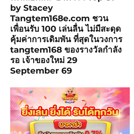
by Stacey
Tangtem168e.com ชวน
เพื่อนรับ 100 เล่นลื่น ไม่มีสะดุด
คุ้มค่าการเดิมพัน ที่สุดในวงการ
tangtem168 ของรางวัลกำลัง
รอ เจ้าของใหม่ 29
September 69