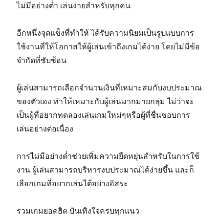
ไม่มีอย่างต่ำ เล่นง่ายสำหรับทุกคน
อีกหนึ่งจุดแข็งที่ทำให้ ได้รับความนิยมเป็นรูปแบบการ
ใช้งานที่ให้โอกาสให้ผู้เล่นเข้าถึงเกมได้ง่าย โดยไม่มีข้อ
จำกัดที่ซับซ้อน
ผู้เล่นสามารถเลือกจำนวนเงินที่เหมาะสมกับงบประมาณ
ของตัวเอง ทำให้เหมาะกับผู้เล่นมากมายกลุ่ม ไม่ว่าจะ
เป็นผู้ที่อยากทดลองเล่นเกมใหม่ๆหรือผู้ที่ชื่นชอบการ
เล่นอย่างต่อเนื่อง
การไม่มีอย่างต่ำช่วยเพิ่มความยืดหยุ่นสำหรับในการใช้
งาน ผู้เล่นสามารถบริหารงบประมาณได้ง่ายขึ้น และก็
เลือกเกมที่อยากเล่นได้อย่างอิสระ
รวมเกมยอดฮิต บันเทิงใจครบทุกแนว