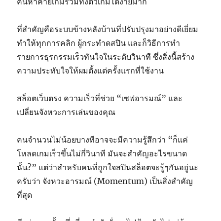
ค้นหาค่ายเกมรวมทั้งตัวเกมได้ง่ายมาก
ที่สำคัญคือระบบข้างหลังบ้านที่ปรับปรุงมาอย่างดีเยี่ยม
ทำให้ทุกการคลิก ผู้กระทำดสปิน และก็วิธีการทำ
รายการธุรกรรมเร็วทันใจในระดับวินาที ซึ่งสิ่งนี้สร้าง
ความประทับใจให้ผมตั้งแต่ครั้งแรกที่ใช้งาน
สล็อตเว็บตรง ความเร็วที่ช่วย “เซฟอารมณ์” และ
เปลี่ยนจังหวะการเล่นของคุณ
คนจำนวนไม่น้อยบางทีอาจจะมีความรู้สึกว่า “ก็แค่
โหลดเกมเร็วขึ้นไม่กี่วินาที มันจะสำคัญอะไรขนาด
นั้น?” แต่ว่าสำหรับคนที่ถูกใจสปินสล็อตจะรู้ๆกันอยู่นะ
ครับว่า จังหวะอารมณ์ (Momentum) เป็นสิ่งสำคัญ
ที่สุด