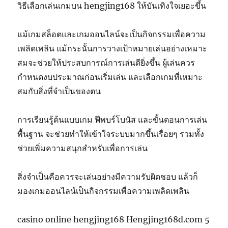
วิธีเลือกเล่นเกมบน hengjing168 ให้บันเทิงใจเยอะขึ้น
แม้เกมสล็อตและเกมออนไลน์จะเป็นกิจกรรมเพื่อความ
เพลิดเพลิน แม้กระนั้นการวางเป้าหมายเล่นอย่างเหมาะ
สมจะช่วยให้ประสบการณ์การเล่นดียิ่งขึ้น ผู้เล่นควร
กำหนดงบประมาณก่อนเริ่มเล่น และเลือกเกมที่เหมาะ
สมกับสิ่งที่จำเป็นของตน
การเรียนรู้ต้นแบบเกม ฟีพบร์โบนัส และขั้นตอนการเล่น
พื้นฐาน จะช่วยทำให้เข้าใจระบบมากขึ้นเรื่อยๆ รวมทั้ง
ช่วยเพิ่มความสนุกสำหรับเพื่อการเล่น
สิ่งจำเป็นคือควรจะเล่นอย่างมีความรับผิดชอบ แล้วก็
มองเกมออนไลน์เป็นกิจกรรมเพื่อความเพลิดเพลิน
casino online hengjing168 Hengjing168d.com 5