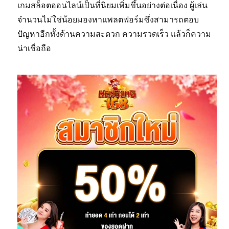
เกมสล็อตออนไลน์เป็นที่นิยมเพิ่มขึ้นอย่างต่อเนื่อง ผู้เล่น
จำนวนไม่ใช่น้อยมองหาแพลตฟอร์มซึ่งสามารถตอบ
ปัญหาอีกทั้งด้านความสะดวก ความรวดเร็ว แล้วก็ความ
น่าเชื่อถือ