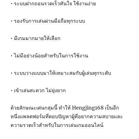
• ระบบฝากถอนรวดเร็วทันใจ ใช้งานง่าย
• รองรับการเล่นผ่านมือถือทุกระบบ
• มีเกมมากมายให้เลือก
• ไม่มีอย่างน้อยสำหรับในการใช้งาน
• ระบบวางแบบมาให้เหมาะสมกับผู้เล่นทุกระดับ
• เข้าเล่นสะดวก ไม่ยุ่งยาก
ด้วยลักษณะเด่นกลุ่มนี้ ทำให้ Hengjing168 เป็นอีก
หนึ่งแพลตฟอร์มที่ตอบปัญหาผู้ที่อยากความสบายและ
ความรวดเร็วสำหรับในการเล่นเกมออนไลน์