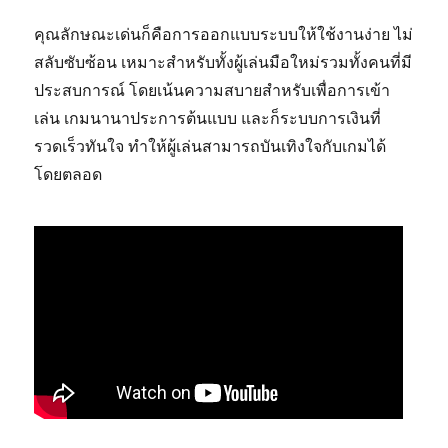
คุณลักษณะเด่นก็คือการออกแบบระบบให้ใช้งานง่าย ไม่
สลับซับซ้อน เหมาะสำหรับทั้งผู้เล่นมือใหม่รวมทั้งคนที่มี
ประสบการณ์ โดยเน้นความสบายสำหรับเพื่อการเข้า
เล่น เกมนานาประการต้นแบบ และก็ระบบการเงินที่
รวดเร็วทันใจ ทำให้ผู้เล่นสามารถบันเทิงใจกับเกมได้
โดยตลอด