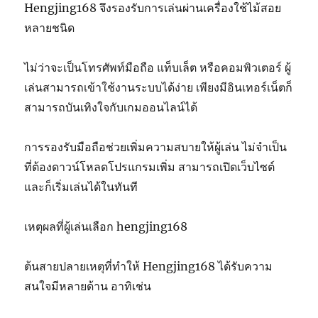
Hengjing168 จึงรองรับการเล่นผ่านเครื่องใช้ไม้สอย
หลายชนิด
ไม่ว่าจะเป็นโทรศัพท์มือถือ แท็บเล็ต หรือคอมพิวเตอร์ ผู้
เล่นสามารถเข้าใช้งานระบบได้ง่าย เพียงมีอินเทอร์เน็ตก็
สามารถบันเทิงใจกับเกมออนไลน์ได้
การรองรับมือถือช่วยเพิ่มความสบายให้ผู้เล่น ไม่จำเป็น
ที่ต้องดาวน์โหลดโปรแกรมเพิ่ม สามารถเปิดเว็บไซต์
และก็เริ่มเล่นได้ในทันที
เหตุผลที่ผู้เล่นเลือก hengjing168
ต้นสายปลายเหตุที่ทำให้ Hengjing168 ได้รับความ
สนใจมีหลายด้าน อาทิเช่น