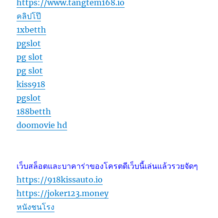
https://www.tangtem168.io
คลิปโป๊
1xbetth
pgslot
pg slot
pg slot
kiss918
pgslot
188betth
doomovie hd
เว็บสล็อตและบาคาร่าของโครตดีเว็บนี้เล่นแล้วรวยจัดๆ
https://918kissauto.io
https://joker123.money
หนังชนโรง