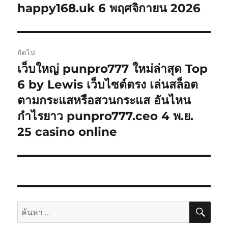
happy168.uk 6 พฤศจิกายน 2026
ถัดไป
เว็บใหญ่ punpro777 ใหม่ล่าสุด Top
เรื่อง
ต่อ
6 by Lewis เว็บไซต์ตรง เล่นสล็อต
ไป:
ตามกระแสหรือสวนกระแส อันไหน
กำไรยาว punpro777.ceo 4 พ.ย.
25 casino online
ค้นห
ค้นหา: