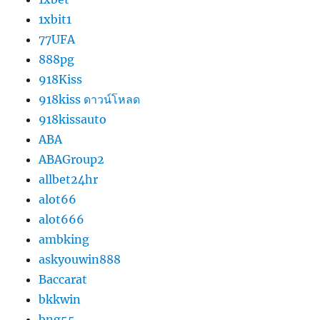
1xbit1
77UFA
888pg
918Kiss
918kiss ดาวน์โหลด
918kissauto
ABA
ABAGroup2
allbet24hr
alot66
alot666
ambking
askyouwin888
Baccarat
bkkwin
bng55