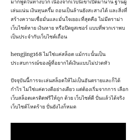
มากพูดในทางบวก เนื่องจากเว็บนี้เขาเปิดมานาน ฐานผู้
เล่นแน่น เงินทุนครึ้ม ถอนเป็นล้านยังสะสางได้ และสิ่งที่
สร้างความเชื่อมั่นและมั่นใจเยอะที่สุดคือ ไม่มีดราม่า
เว็บไซต์หาย เงินหาย หรือปิดยูสเซอร์ แบบที่พวกเราพบ
เป็นประจำกับเว็บไซต์เถื่อน
hengjing168 ไม่ใช่แค่สล็อต แม้กระนั้นเป็น
ประสบการณ์ของผู้ที่อยากได้เงินแบบไม่ปวดหัว
ปัจจุบันนี้การจะเล่นสล็อตให้ไม่เป็นอันตรายและก็ได้
กำไร ไม่ใช่แค่ดวงดีอย่างเดียว แต่ต้องเริ่มจากการ เลือก
เว็บสล็อตเครดิตฟรีให้ถูก ด้วย เว็บไซต์ดี ปั่นแล้วได้จริง
เว็บไซต์โหดร้าย ปั่นยังไงก็หมด