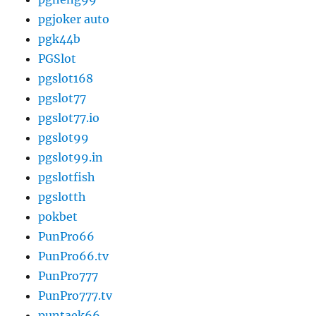
pgjoker auto
pgk44b
PGSlot
pgslot168
pgslot77
pgslot77.io
pgslot99
pgslot99.in
pgslotfish
pgslotth
pokbet
PunPro66
PunPro66.tv
PunPro777
PunPro777.tv
puntaek66