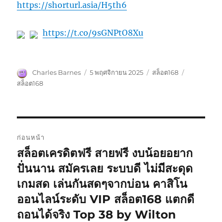
https://shorturl.asia/H5th6
https://t.co/9sGNPtO8Xu
ผู้
เขียน
หมวด
ป้าย
Charles Barnes
5 พฤศจิกายน 2025
สล็อต168
เขียน
เมื่อ
หมู่
กำกับ
สล็อต168
แนะแนว
ก่อนหน้า
เรื่อง
สล็อตเครดิตฟรี สายฟรี งบน้อยอยาก
เรื่อง
ก่อน
ปั่นนาน สมัครเลย ระบบดี ไม่มีสะดุด
หน้า:
เกมสด เล่นกันสดๆจากบ่อน คาสิโน
ออนไลน์ระดับ VIP สล็อต168 แตกดี
ถอนได้จริง Top 38 by Wilton