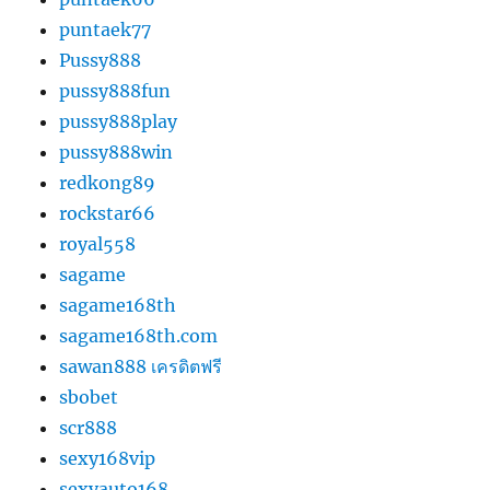
puntaek77
Pussy888
pussy888fun
pussy888play
pussy888win
redkong89
rockstar66
royal558
sagame
sagame168th
sagame168th.com
sawan888 เครดิตฟรี
sbobet
scr888
sexy168vip
sexyauto168