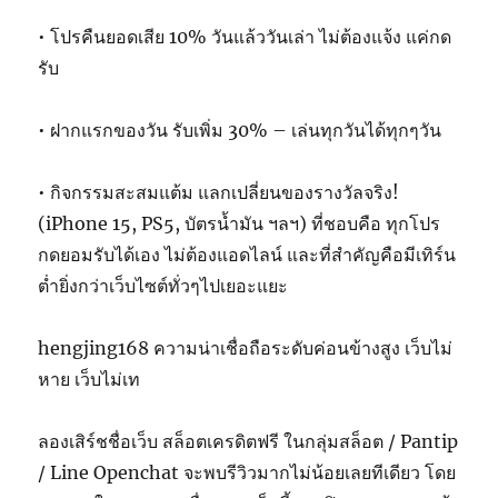
• โปรคืนยอดเสีย 10% วันแล้ววันเล่า ไม่ต้องแจ้ง แค่กด
รับ
• ฝากแรกของวัน รับเพิ่ม 30% – เล่นทุกวันได้ทุกๆวัน
• กิจกรรมสะสมแต้ม แลกเปลี่ยนของรางวัลจริง!
(iPhone 15, PS5, บัตรน้ำมัน ฯลฯ) ที่ชอบคือ ทุกโปร
กดยอมรับได้เอง ไม่ต้องแอดไลน์ และที่สำคัญคือมีเทิร์น
ต่ำยิ่งกว่าเว็บไซต์ทั่วๆไปเยอะแยะ
hengjing168 ความน่าเชื่อถือระดับค่อนข้างสูง เว็บไม่
หาย เว็บไม่เท
ลองเสิร์ชชื่อเว็บ สล็อตเครดิตฟรี ในกลุ่มสล็อต / Pantip
/ Line Openchat จะพบรีวิวมากไม่น้อยเลยทีเดียว โดย