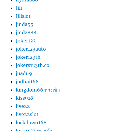
Jili
Jilislot
jinda55
jinda888
Joker123
joker123auto
joker123th
jokers123th.co
juad69
judhai168
kingdom66 ทางเข้า
kiss918
live22
live22slot
lockdown168
lotto432 ทางเข้า