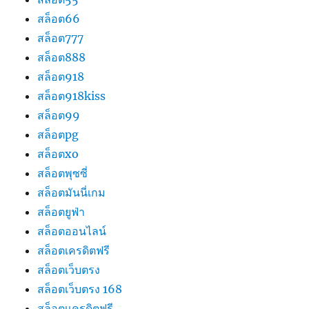
สล็อต66
สล็อต777
สล็อต888
สล็อต918
สล็อต918kiss
สล็อต99
สล็อตpg
สล็อตxo
สล็อตพุซซี่
สล็อตมันนี่เกม
สล็อตยูฟ่า
สล็อตออนไลน์
สล็อตเครดิตฟรี
สล็อตเว็บตรง
สล็อตเว็บตรง 168
สล็อตเเครดิตฟรี