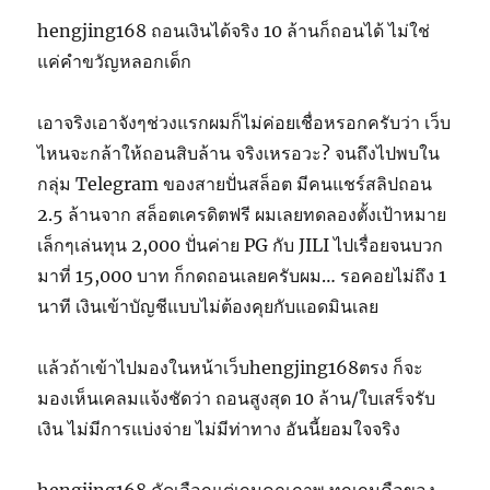
hengjing168 ถอนเงินได้จริง 10 ล้านก็ถอนได้ ไม่ใช่
แค่คำขวัญหลอกเด็ก
เอาจริงเอาจังๆช่วงแรกผมก็ไม่ค่อยเชื่อหรอกครับว่า เว็บ
ไหนจะกล้าให้ถอนสิบล้าน จริงเหรอวะ? จนถึงไปพบใน
กลุ่ม Telegram ของสายปั่นสล็อต มีคนแชร์สลิปถอน
2.5 ล้านจาก สล็อตเครดิตฟรี ผมเลยทดลองตั้งเป้าหมาย
เล็กๆเล่นทุน 2,000 ปั่นค่าย PG กับ JILI ไปเรื่อยจนบวก
มาที่ 15,000 บาท ก็กดถอนเลยครับผม… รอคอยไม่ถึง 1
นาที เงินเข้าบัญชีแบบไม่ต้องคุยกับแอดมินเลย
แล้วถ้าเข้าไปมองในหน้าเว็บhengjing168ตรง ก็จะ
มองเห็นเคลมแจ้งชัดว่า ถอนสูงสุด 10 ล้าน/ใบเสร็จรับ
เงิน ไม่มีการแบ่งจ่าย ไม่มีท่าทาง อันนี้ยอมใจจริง