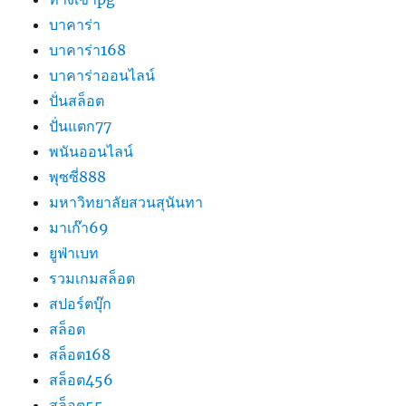
บาคาร่า
บาคาร่า168
บาคาร่าออนไลน์
ปั่นสล็อต
ปั่นแตก77
พนันออนไลน์
พุซซี่888
มหาวิทยาลัยสวนสุนันทา
มาเก๊า69
ยูฟ่าเบท
รวมเกมสล็อต
สปอร์ตบุ๊ก
สล็อต
สล็อต168
สล็อต456
สล็อต55