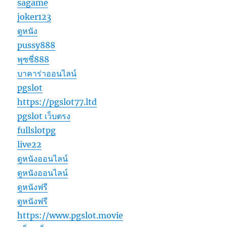
sagame
joker123
ดูหนัง
pussy888
พุซซี่888
บาคาร่าออนไลน์
pgslot
https://pgslot77.ltd
pgslot เว็บตรง
fullslotpg
live22
ดูหนังออนไลน์
ดูหนังออนไลน์
ดูหนังฟรี
ดูหนังฟรี
https://www.pgslot.movie