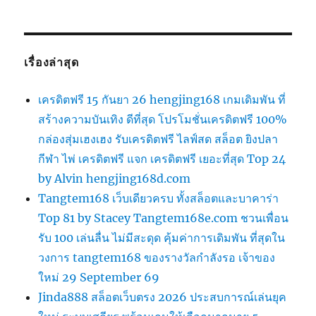
เรื่องล่าสุด
เครดิตฟรี 15 กันยา 26 hengjing168 เกมเดิมพัน ที่
สร้างความบันเทิง ดีที่สุด โปรโมชั่นเครดิตฟรี 100%
กล่องสุ่มเฮงเฮง รับเครดิตฟรี ไลฟ์สด สล็อต ยิงปลา
กีฬา ไพ่ เครดิตฟรี แจก เครดิตฟรี เยอะที่สุด Top 24
by Alvin hengjing168d.com
Tangtem168 เว็บเดียวครบ ทั้งสล็อตและบาคาร่า
Top 81 by Stacey Tangtem168e.com ชวนเพื่อน
รับ 100 เล่นลื่น ไม่มีสะดุด คุ้มค่าการเดิมพัน ที่สุดใน
วงการ tangtem168 ของรางวัลกำลังรอ เจ้าของ
ใหม่ 29 September 69
Jinda888 สล็อตเว็บตรง 2026 ประสบการณ์เล่นยุค