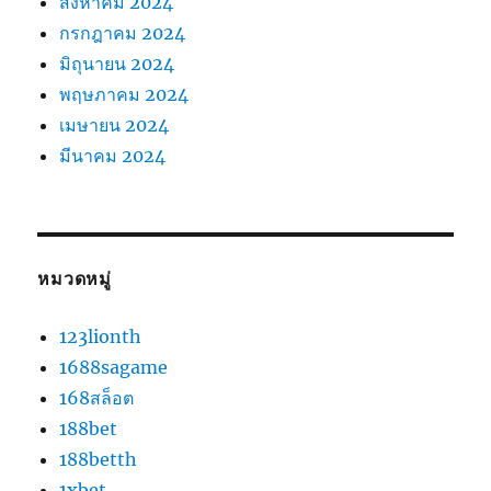
สิงหาคม 2024
กรกฎาคม 2024
มิถุนายน 2024
พฤษภาคม 2024
เมษายน 2024
มีนาคม 2024
หมวดหมู่
123lionth
1688sagame
168สล็อต
188bet
188betth
1xbet