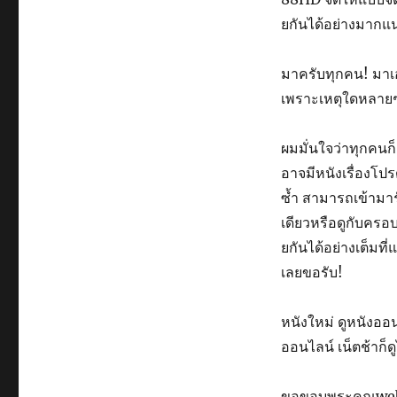
ยกันได้อย่างมากแ
มาครับทุกคน! มาเอ
เพราะเหตุใดหลายๆค
ผมมั่นใจว่าทุกคนก
อาจมีหนังเรื่องโปร
ซ้ำ สามารถเข้ามาร
เดียวหรือดูกับครอ
ยกันได้อย่างเต็มที่
เลยขอรับ!
หนังใหม่ ดูหนังอ
ออนไลน์ เน็ตช้าก็ด
ขอขอบพระคุณw