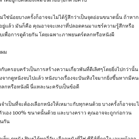
่ใช่น้อยบางครั้งก็อาจจะไม่ได้รู้สึกว่าเป็นจุดอ่อนขนาดนั้น ถ้าหาก
อยู่แล้ว มันก็คือ คุณอาจจะเหงาที่ปลอดคนมาแชร์ความรู้สึกหรือ
เพื่อการดูด้วยกัน โดยเฉพาะภาพยนตร์ตลกหรือหนังผี
บผม
ังกับครอบครัวเป็นการสร้างความเกี่ยวพันที่ดีเลิศๆโดยยิ่งไปกว่านั้น
กดูหนังจบไปแล้ว หนังบางเรื่องจะบันเทิงใจมากยิ่งขึ้นหากมีคน
ตลกหรือหนังผี นี่แหละนะครับเป็นข้อดี
ณจำเป็นที่จะต้องเลือกหนังให้เหมาะกับทุกคนด้วย บางครั้งก็อาจจะไ
ตัวเอง 100% ขนาดนั้นด้วย และบางคราว คุณอาจจะถูกก่อกวน
อนกัน
็ม ดูหนัง ฟินๆได้ทุกวี่วัน เลือกหนังที่ใช่ ซีรีส์ที่ถูกใจ เอนหน้าจอ