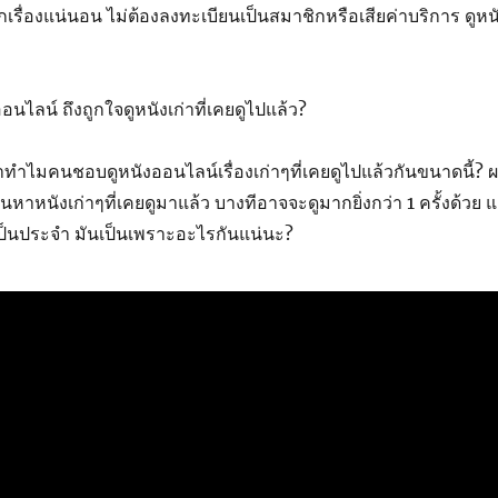
กเรื่องแน่นอน ไม่ต้องลงทะเบียนเป็นสมาชิกหรือเสียค่าบริการ ดูหน
นไลน์ ถึงถูกใจดูหนังเก่าที่เคยดูไปแล้ว?
ทำไมคนชอบดูหนังออนไลน์เรื่องเก่าๆที่เคยดูไปแล้วกันขนาดนี้? 
้นหาหนังเก่าๆที่เคยดูมาแล้ว บางทีอาจจะดูมากยิ่งกว่า 1 ครั้งด้วย แ
ู่เป็นประจำ มันเป็นเพราะอะไรกันแน่นะ?