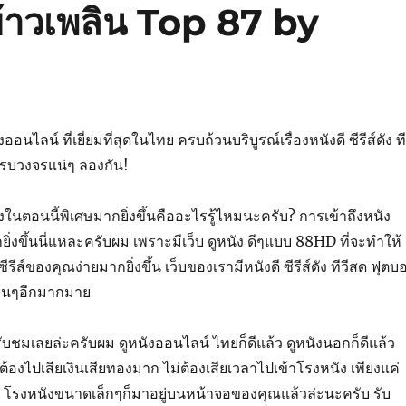
นข้าวเพลิน Top 87 by
อนไลน์ ที่เยี่ยมที่สุดในไทย ครบถ้วนบริบูรณ์เรื่องหนังดี ซีรีส์ดัง ที
รบวงจรแน่ๆ ลองกัน!
นังในตอนนี้พิเศษมากยิ่งขึ้นคืออะไรรู้ไหมนะครับ? การเข้าถึงหนัง
ากยิ่งขึ้นนี่แหละครับผม เพราะมีเว็บ ดูหนัง ดีๆแบบ 88HD ที่จะทำให้
ีส์ของคุณง่ายมากยิ่งขึ้น เว็บของเรามีหนังดี ซีรีส์ดัง ทีวีสด ฟุตบ
ื่นๆอีกมากมาย
รับชมเลยล่ะครับผม ดูหนังออนไลน์ ไทยก็ดีแล้ว ดูหนังนอกก็ดีแล้ว
่ต้องไปเสียเงินเสียทองมาก ไม่ต้องเสียเวลาไปเข้าโรงหนัง เพียงแค่
 โรงหนังขนาดเล็กๆก็มาอยู่บนหน้าจอของคุณแล้วล่ะนะครับ รับ