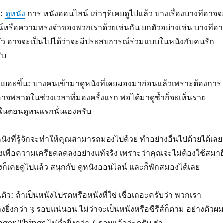
ำ:
ดูหนัง
การ หนังออนไลน์ เก่าๆที่เคยดูไปแล้ว บางเรื่องบางทีอาจจ
หรือความทรงจำของพวกเราด้วยเช่นกัน ยกตัวอย่างเช่น บางทีอา
ัว อาจจะเป็นไปได้ว่าจะมีประสบการณ์ร่วมแบบในหนังกับคนรัก
ับ
ียดเยอะขึ้น: บางคนเข้ามาดูหนังที่เคยมองมาก่อนแล้วเพราะต้องการ
องอาจพลาดในช่วงเวลาที่มองครั้งแรก พอได้มาดูซ้ำก็จะเห็นราย
ห็นในตอนดูหนแรกนั่นเองครับ
หนังที่รู้จักจะทำให้คุณสามารถมองไปด้วย ทำอย่างอื่นไปด้วยได้เลย
เพื่อความเครียดลดลงอย่างแท้จริง เพราะว่าคุณจะไม่ต้องใช้สมาธ
ก็เคยดูไปแล้ว สนุกกับ ดูหนังออนไลน์ และก็พักสมองได้เลย
ัว: ถ้าเป็นหนังโปรดหรือหนังที่ใช่ เชื่อเถอะครับว่า พวกเรา
งยิ่งกว่า 3 รอบแน่นอน ไม่ว่าจะเป็นหนังหรือซีรีส์ก็ตาม อย่างตัวผ
anger Things ไม่ต่ำยิ่งกว่า 4 รอบแล้วล่ะครับ ฮ่า…