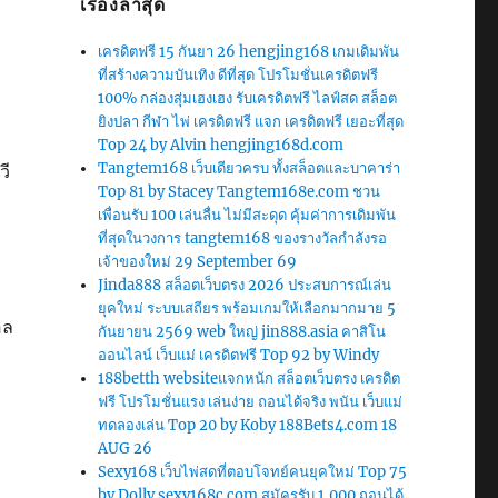
เรื่องล่าสุด
เครดิตฟรี 15 กันยา 26 hengjing168 เกมเดิมพัน
ที่สร้างความบันเทิง ดีที่สุด โปรโมชั่นเครดิตฟรี
100% กล่องสุ่มเฮงเฮง รับเครดิตฟรี ไลฟ์สด สล็อต
ยิงปลา กีฬา ไพ่ เครดิตฟรี แจก เครดิตฟรี เยอะที่สุด
Top 24 by Alvin hengjing168d.com
Tangtem168 เว็บเดียวครบ ทั้งสล็อตและบาคาร่า
วี
Top 81 by Stacey Tangtem168e.com ชวน
เพื่อนรับ 100 เล่นลื่น ไม่มีสะดุด คุ้มค่าการเดิมพัน
ที่สุดในวงการ tangtem168 ของรางวัลกำลังรอ
เจ้าของใหม่ 29 September 69
Jinda888 สล็อตเว็บตรง 2026 ประสบการณ์เล่น
ยุคใหม่ ระบบเสถียร พร้อมเกมให้เลือกมากมาย 5
อล
กันยายน 2569 web ใหญ่ jin888.asia คาสิโน
ออนไลน์ เว็บแม่ เครดิตฟรี Top 92 by Windy
188betth websiteแจกหนัก สล็อตเว็บตรง เครดิต
ฟรี โปรโมชั่นแรง เล่นง่าย ถอนได้จริง พนัน เว็บแม่
ทดลองเล่น Top 20 by Koby 188Bets4.com 18
AUG 26
Sexy168 เว็บไพ่สดที่ตอบโจทย์คนยุคใหม่ Top 75
by Dolly sexy168c.com สมัครรับ 1,000 ถอนได้