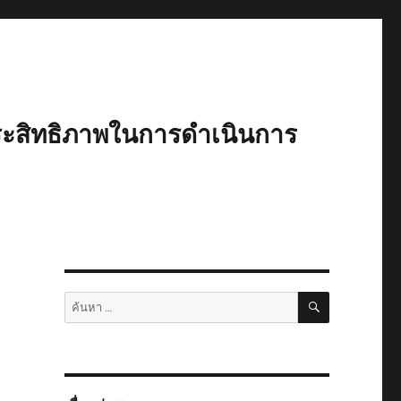
ะสิทธิภาพในการดำเนินการ
ค้นหา
ค้นหา: