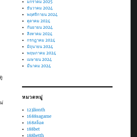
มกราคม 2025
ธันวาคม 2024
พฤศจิกายน 2024
ตุลาคม 2024
กันยายน 2024
สิงหาคม 2024
กรกฎาคม 2024
มิถุนายน 2024
พฤษภาคม 2024
เมษายน 2024
มีนาคม 2024
ดู
หมวดหมู่
ม่
123lionth
1688sagame
168สล็อต
188bet
188betth