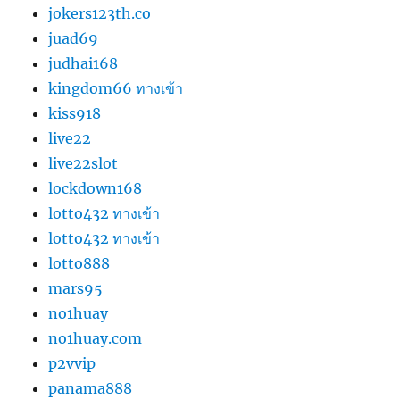
jokers123th.co
juad69
judhai168
kingdom66 ทางเข้า
kiss918
live22
live22slot
lockdown168
lotto432 ทางเข้า
lotto432 ทางเข้า
lotto888
mars95
no1huay
no1huay.com
p2vvip
panama888