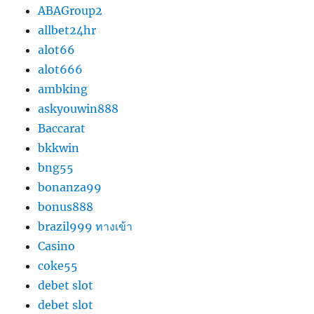
ABAGroup2
allbet24hr
alot66
alot666
ambking
askyouwin888
Baccarat
bkkwin
bng55
bonanza99
bonus888
brazil999 ทางเข้า
Casino
coke55
debet slot
debet slot