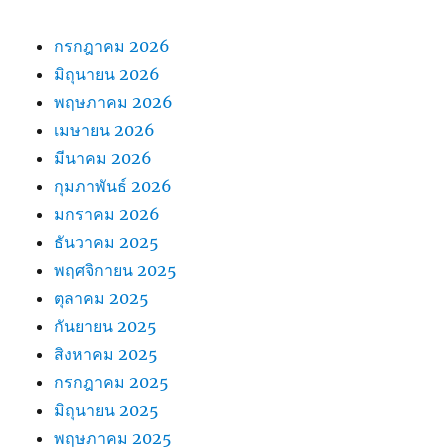
กรกฎาคม 2026
มิถุนายน 2026
พฤษภาคม 2026
เมษายน 2026
มีนาคม 2026
กุมภาพันธ์ 2026
มกราคม 2026
ธันวาคม 2025
พฤศจิกายน 2025
ตุลาคม 2025
กันยายน 2025
สิงหาคม 2025
กรกฎาคม 2025
มิถุนายน 2025
พฤษภาคม 2025