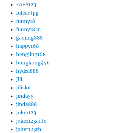
FAFA123
fullslotpg
funny18
funny18.in
gaojing888
happy168
hengjing168
hongkong456
hydra888
Jili
Jilislot
jinda55
jinda888
Joker123
joker123auto
joker123th