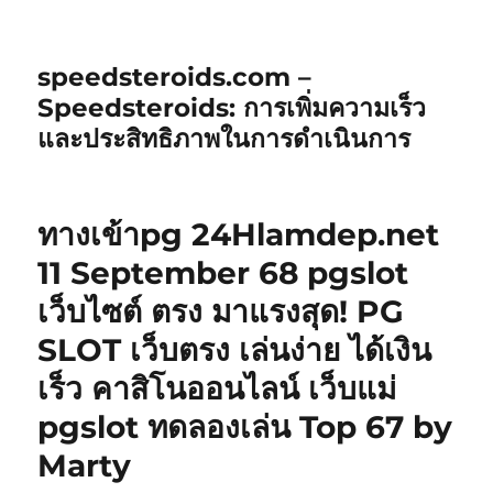
speedsteroids.com –
Speedsteroids: การเพิ่มความเร็ว
และประสิทธิภาพในการดำเนินการ
ทางเข้าpg 24Hlamdep.net
11 September 68 pgslot
เว็บไซต์ ตรง มาแรงสุด! PG
SLOT เว็บตรง เล่นง่าย ได้เงิน
เร็ว คาสิโนออนไลน์ เว็บแม่
pgslot ทดลองเล่น Top 67 by
Marty