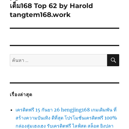
เต็ม168 Top 62 by Harold
tangtem168.work
ค้นห
ค้นหา:
เรื่องล่าสุด
เครดิตฟรี 15 กันยา 26 hengjing168 เกมเดิมพัน ที่
สร้างความบันเทิง ดีที่สุด โปรโมชั่นเครดิตฟรี 100%
กล่องสุ่มเฮงเฮง รับเครดิตฟรี ไลฟ์สด สล็อต ยิงปลา