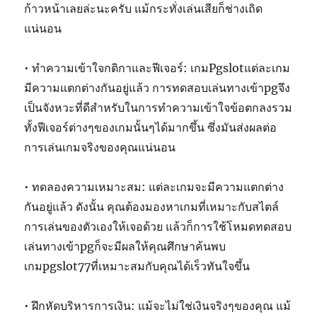
ก้าวหน้าเลยล่ะนะครับ แม้กระทั่งเล่นเสียก็ช่างเถิด
แน่นอน
• ทำความเข้าใจกติกาและฟีเจอร์: เกมPgslotแต่ละเกม
มีความแตกต่างกันอยู่แล้ว การทดสอบเล่นทางเข้าpgจึง
เป็นจังหวะที่ดีสำหรับในการทำความเข้าใจข้อตกลงรวม
ทั้งฟีเจอร์ต่างๆของเกมนั้นๆได้มากขึ้น ซึ่งมันส่งผลต่อ
การเล่นเกมจริงของคุณแน่นอน
• ทดลองความเหมาะสม: แต่ละเกมจะมีความแตกต่าง
กันอยู่แล้ว ดังนั้น คุณต้องมองหาเกมที่เหมาะกับสไตล์
การเล่นของตัวเองให้เจอด้วย แล้วก็การใช้โหมดทดสอบ
เล่นทางเข้าpgก็จะมีผลให้คุณศึกษาค้นพบ
เกมpgslot77ที่เหมาะสมกับคุณได้เร็วทันใจขึ้น
• ฝึกหัดบริหารการเงิน: แม้จะไม่ใช่เงินจริงๆของคุณ แม้