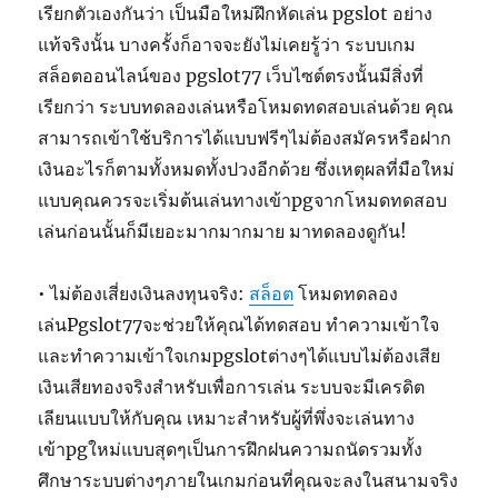
เรียกตัวเองกันว่า เป็นมือใหม่ฝึกหัดเล่น pgslot อย่าง
แท้จริงนั้น บางครั้งก็อาจจะยังไม่เคยรู้ว่า ระบบเกม
สล็อตออนไลน์ของ pgslot77 เว็บไซต์ตรงนั้นมีสิ่งที่
เรียกว่า ระบบทดลองเล่นหรือโหมดทดสอบเล่นด้วย คุณ
สามารถเข้าใช้บริการได้แบบฟรีๆไม่ต้องสมัครหรือฝาก
เงินอะไรก็ตามทั้งหมดทั้งปวงอีกด้วย ซึ่งเหตุผลที่มือใหม่
แบบคุณควรจะเริ่มต้นเล่นทางเข้าpgจากโหมดทดสอบ
เล่นก่อนนั้นก็มีเยอะมากมากมาย มาทดลองดูกัน!
• ไม่ต้องเสี่ยงเงินลงทุนจริง:
สล็อต
โหมดทดลอง
เล่นPgslot77จะช่วยให้คุณได้ทดสอบ ทำความเข้าใจ
และทำความเข้าใจเกมpgslotต่างๆได้แบบไม่ต้องเสีย
เงินเสียทองจริงสำหรับเพื่อการเล่น ระบบจะมีเครดิต
เลียนแบบให้กับคุณ เหมาะสำหรับผู้ที่พึ่งจะเล่นทาง
เข้าpgใหม่แบบสุดๆเป็นการฝึกฝนความถนัดรวมทั้ง
ศึกษาระบบต่างๆภายในเกมก่อนที่คุณจะลงในสนามจริง