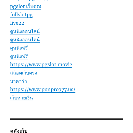
pgslot เว็บตรง
fullslotpg
live22
ดูหนังออนไลน์
ดูหนังออนไลน์
ดูหนังฟรี
ดูหนังฟรี
https://www.pgslot.movie
สล็อตเว็บตรง
บาคาร่า
https://www.punpro777.us/
เว็บหวยเงิน
คลังเก็บ