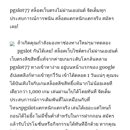
pgslot77 สล็อตเว็บตรงไม่ผ่านเอเย่นต์ จัดเต็มทุก
ประสบการณ์การพนัน สล็อตแตกหนักแตกจริง สมัคร
เลย!
ถ้าเกิดคุณกำลังมองหาช่องทางใหม่ๆมาทดลอง
pgslot กันได้เลย! สล็อตเว็บไซต์ตรงไม่ผ่านเอเย่นต์
เว็บตรงลิขสิทธิ์แท้จากค่ายเกมระดับโลกล้นหลาม
pgslot77 ทางเข้าหาง่าย อยู่บนหน้าแรกของ google
อัปเดตลิงก์ทางเข้าทุกวี่วัน เข้าได้ตลอด 1 วันแน่ๆ คุณจะ
ได้บันเทิงใจกับเกมสล็อตลิขสิทธิ์แท้มากไม่น้อยเลยที
เดียวกว่า 1,000 เกม เล่นผ่านเว็บได้โดยทันที จัดเต็ม
ประสบการณ์การเดิมพันที่ไม่เหมือนกับที่
ไหนๆpgslotแตกหนักแตกจริง เล่นได้เยอะแค่ไหนก็
ถอนได้ไม่ยั้ง ไม่มีขั้นต่ำสำหรับในการฝากถอน สมัคร
แล้วรับโปรโมชั่นหรือกิจกรรมได้ทันทีอีกด้วย หากคุณ