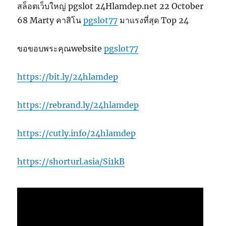
สล็อตเว็บใหญ่ pgslot 24Hlamdep.net 22 October
68 Marty คาสิโน
pgslot77
มาแรงที่สุด Top 24
ขอขอบพระคุณwebsite
pgslot77
https://bit.ly/24hlamdep
https://rebrand.ly/24hlamdep
https://cutly.info/24hlamdep
https://shorturl.asia/Si1kB