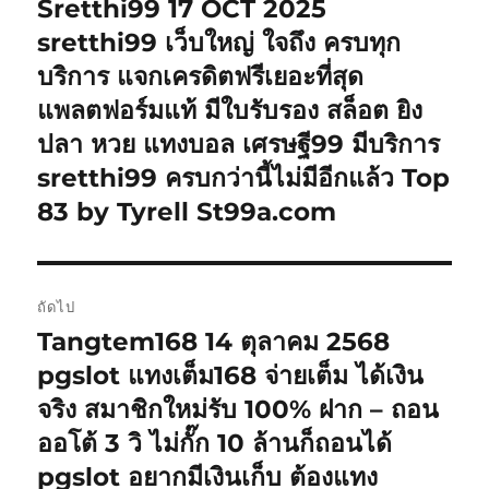
Sretthi99 17 OCT 2025
เรื่อง
ก่อน
sretthi99 เว็บใหญ่ ใจถึง ครบทุก
หน้า:
บริการ แจกเครดิตฟรีเยอะที่สุด
แพลตฟอร์มแท้ มีใบรับรอง สล็อต ยิง
ปลา หวย แทงบอล เศรษฐี99 มีบริการ
sretthi99 ครบกว่านี้ไม่มีอีกแล้ว Top
83 by Tyrell St99a.com
ถัดไป
Tangtem168 14 ตุลาคม 2568
เรื่อง
ต่อ
pgslot แทงเต็ม168 จ่ายเต็ม ได้เงิน
ไป:
จริง สมาชิกใหม่รับ 100% ฝาก – ถอน
ออโต้ 3 วิ ไม่กั๊ก 10 ล้านก็ถอนได้
pgslot อยากมีเงินเก็บ ต้องแทง