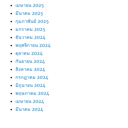
เมษายน 2025
มีนาคม 2025
กุมภาพันธ์ 2025
มกราคม 2025
ธันวาคม 2024
พฤศจิกายน 2024
ตุลาคม 2024
กันยายน 2024
สิงหาคม 2024
กรกฎาคม 2024
มิถุนายน 2024
พฤษภาคม 2024
เมษายน 2024
มีนาคม 2024