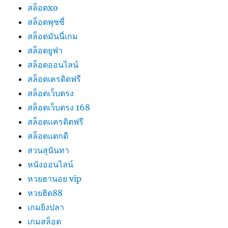
สล็อตxo
สล็อตพุซซี่
สล็อตมันนี่เกม
สล็อตยูฟ่า
สล็อตออนไลน์
สล็อตเครดิตฟรี
สล็อตเว็บตรง
สล็อตเว็บตรง 168
สล็อตเเครดิตฟรี
สล็อตแตกดี
สวนสุนันทา
หนังออนไลน์
หวยฮานอย vip
หวยฮิต88
เกมยิงปลา
เกมสล็อต