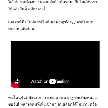
ไม่ได้อยากต้องการพลาดล่ะก็ สมัครสมาชิกใหม่กับเรา
ได้แล้ววันนี้ สมัครเลย!
เหตุผลที่มือใหม่ควรเริ่มต้นเล่น pgslot77 จากโหมด
ทดสอบเล่นก่อน
คนไหนกันที่พึ่งจะเข้ามาเล่น ทางเข้าpg ขอเสียงหน่อย
ขอรับ! หลายๆคนที่เพิ่งเข้ามาเล่นสล็อตได้ไม่นาน หรือ