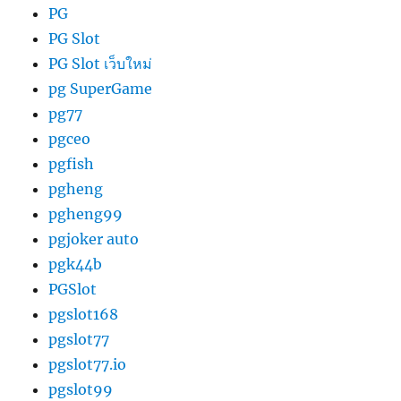
PG
PG Slot
PG Slot เว็บใหม่
pg SuperGame
pg77
pgceo
pgfish
pgheng
pgheng99
pgjoker auto
pgk44b
PGSlot
pgslot168
pgslot77
pgslot77.io
pgslot99