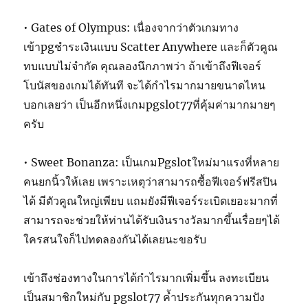
• Gates of Olympus: เนื่องจากว่าตัวเกมทาง
เข้าpgชำระเงินแบบ Scatter Anywhere และก็ตัวคูณ
ทบแบบไม่จำกัด คุณลองนึกภาพว่า ถ้าเข้าถึงฟีเจอร์
โบนัสของเกมได้ทันที จะได้กำไรมากมายขนาดไหน
บอกเลยว่า เป็นอีกหนึ่งเกมpgslot77ที่คุ้มค่ามากมายๆ
ครับ
• Sweet Bonanza: เป็นเกมPgslotใหม่มาแรงที่หลาย
คนยกนิ้วให้เลย เพราะเหตุว่าสามารถซื้อฟีเจอร์ฟรีสปิน
ได้ มีตัวคูณใหญ่เพียบ แถมยังมีฟีเจอร์ระเบิดเยอะมากที่
สามารถจะช่วยให้ท่านได้รับเงินรางวัลมากขึ้นเรื่อยๆได้
ใครสนใจก็ไปทดลองกันได้เลยนะขอรับ
เข้าถึงช่องทางในการได้กำไรมากเพิ่มขึ้น ลงทะเบียน
เป็นสมาชิกใหม่กับ pgslot77 ค้ำประกันทุกความปัง