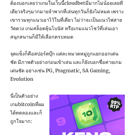
ต้องบอกเลยว่าเกมในเว็บนี้cloudbetมีมากไม่น้อยเลยที
เดียวจริงๆมากมายจำพวกที่เล่นทุกวันก็ยังไม่หมด เพราะ
เขารวมทุกแนวเอาไว้ในที่เดียว ไม่ว่าจะเป็นแนวไพ่สาย
วัดดวง เกมสล็อตลุ้นโบนัส หรือเกมแนวโชว์ที่เล่นเอา
สนุกสนานก็มีให้เลือกครบหมด
จุดแข็งก็คือสปอร์ตบุ๊ก แต่ละหมวดหมู่ถูกแยกออกเด่น
ชัด มีภาพตัวอย่างก่อนเข้าเล่น และก็ยังบอกชื่อค่ายเกม
เด่นชัด อย่างเช่น PG, Pragmatic, SA Gaming,
Evolution
นี่เป็นตัวอย่าง
เกมbitcoinที่ผม
ได้ทดลองและก็
ถูกใจมาก: