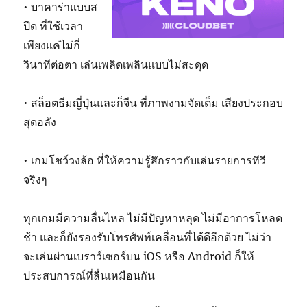
• บาคาร่าแบบส
ปีด ที่ใช้เวลา
เพียงแค่ไม่กี่
วินาทีต่อตา เล่นเพลิดเพลินแบบไม่สะดุด
• สล็อตธีมญี่ปุ่นและก็จีน ที่ภาพงามจัดเต็ม เสียงประกอบ
สุดอลัง
• เกมโชว์วงล้อ ที่ให้ความรู้สึกราวกับเล่นรายการทีวี
จริงๆ
ทุกเกมมีความลื่นไหล ไม่มีปัญหาหลุด ไม่มีอาการโหลด
ช้า และก็ยังรองรับโทรศัพท์เคลื่อนที่ได้ดีอีกด้วย ไม่ว่า
จะเล่นผ่านเบราว์เซอร์บน iOS หรือ Android ก็ให้
ประสบการณ์ที่ลื่นเหมือนกัน