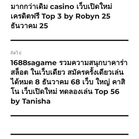
หน้า:
มากกว่าเดิม casino เว็บเปิดใหม่
เครดิตฟรี Top 3 by Robyn 25
ธันวาคม 25
ถัดไป
1688sagame รวมความสนุกบาคาร่า
เรื่อง
ต่อ
สล็อต ในเว็บเดียว สมัครครั้งเดียวเล่น
ไป:
ได้หมด 8 ธันวาคม 68 เว็บ ใหญ่ คาสิ
โน เว็บเปิดใหม่ ทดลองเล่น Top 56
by Tanisha