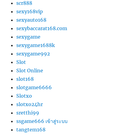
scr888
sexy168vip
sexyauto168
sexybaccarat168.com
sexygame
sexygame1688k
sexygame992
Slot
Slot Online
slot168
slotgame6666
Slotxo
slotxo24hr
sretthi99
ssgame666 เข้าสู่ระบบ
tangtem168