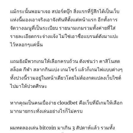
แม้กระนั้นพอมาเจอ สปอร์ตบุ๊ก สิ่งแรกที่รู้สึกได้เป็นเว็บ
แห่งนี้มองเอาจริงเอาจังทันทีตั้งแต่หน้าแรก อีกทั้งการ
จัดวางเมนูที่เป็นระเบียบ รายนามเกมรวมทั้งค่ายที่ใส่
รายละเอียดกระจ่างแจ้ง ไม่ใช่เอาชื่อแบรนด์ดังมาแปะ
ไว้หลอกๆแค่นั้น
แถมยังมีพวกเกมให้เลือกครบถ้วน ดังเช่นว่า คาสิโนสด
สล็อต กีฬา สลากกินแบ่ง เกมโชว์ แล้วก็เกมไพ่แบบต่างๆ
ทั้งปวงนี้รวมอยู่ในหน้าเดียวโดยไม่ต้องกดแปลงเว็บไซต์
ไปมาให้ปวดศีรษะ
หากคุณเป็นคนเบื่อง่าย cloudbet คือเว็บที่มีเกมให้เลือก
มากมายกระทั่งเล่นอย่างไรก็ไม่ครบ
ผมทดลองเล่น bitcoin มาเกิน 3 สัปดาห์แล้ว รวมทั้ง