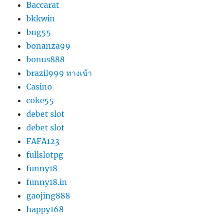
Baccarat
bkkwin
bng55
bonanza99
bonus888
brazil999 ทางเข้า
Casino
coke55
debet slot
debet slot
FAFA123
fullslotpg
funny18
funny18.in
gaojing888
happy168