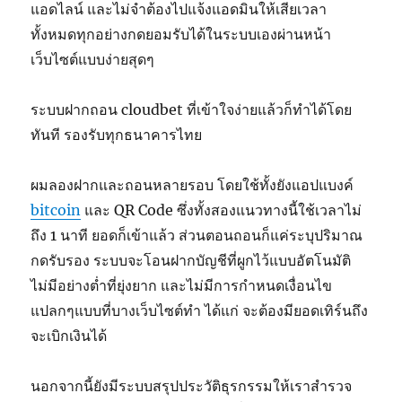
แอดไลน์ และไม่จำต้องไปแจ้งแอดมินให้เสียเวลา
ทั้งหมดทุกอย่างกดยอมรับได้ในระบบเองผ่านหน้า
เว็บไซต์แบบง่ายสุดๆ
ระบบฝากถอน cloudbet ที่เข้าใจง่ายแล้วก็ทำได้โดย
ทันที รองรับทุกธนาคารไทย
ผมลองฝากและถอนหลายรอบ โดยใช้ทั้งยังแอปแบงค์
bitcoin
และ QR Code ซึ่งทั้งสองแนวทางนี้ใช้เวลาไม่
ถึง 1 นาที ยอดก็เข้าแล้ว ส่วนตอนถอนก็แค่ระบุปริมาณ
กดรับรอง ระบบจะโอนฝากบัญชีที่ผูกไว้แบบอัตโนมัติ
ไม่มีอย่างต่ำที่ยุ่งยาก และไม่มีการกำหนดเงื่อนไข
แปลกๆแบบที่บางเว็บไซต์ทำ ได้แก่ จะต้องมียอดเทิร์นถึง
จะเบิกเงินได้
นอกจากนี้ยังมีระบบสรุปประวัติธุรกรรมให้เราสำรวจ