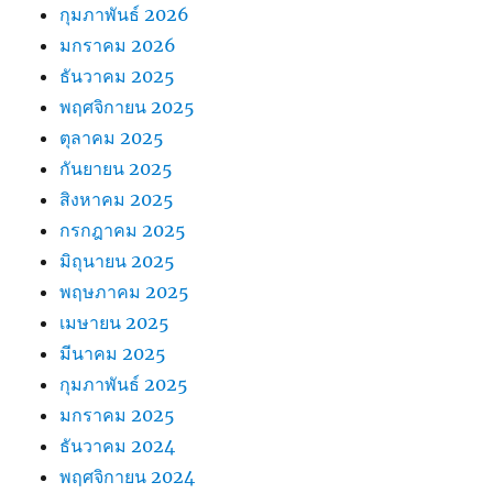
กุมภาพันธ์ 2026
มกราคม 2026
ธันวาคม 2025
พฤศจิกายน 2025
ตุลาคม 2025
กันยายน 2025
สิงหาคม 2025
กรกฎาคม 2025
มิถุนายน 2025
พฤษภาคม 2025
เมษายน 2025
มีนาคม 2025
กุมภาพันธ์ 2025
มกราคม 2025
ธันวาคม 2024
พฤศจิกายน 2024