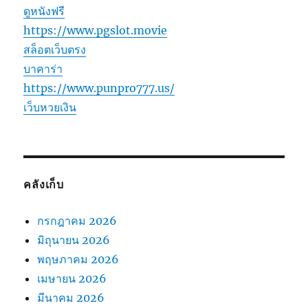
ดูหนังฟรี
https://www.pgslot.movie
สล็อตเว็บตรง
บาคาร่า
https://www.punpro777.us/
เว็บหวยเงิน
คลังเก็บ
กรกฎาคม 2026
มิถุนายน 2026
พฤษภาคม 2026
เมษายน 2026
มีนาคม 2026