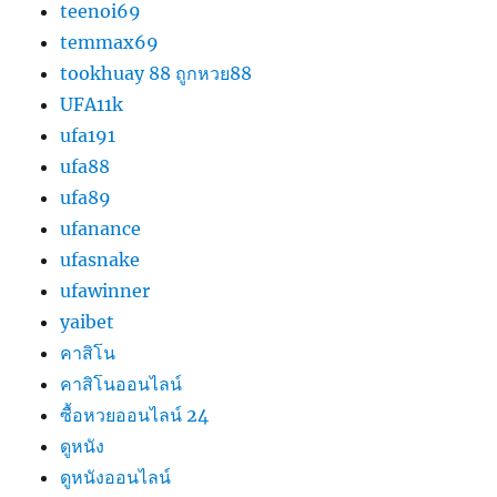
teenoi69
temmax69
tookhuay 88 ถูกหวย88
UFA11k
ufa191
ufa88
ufa89
ufanance
ufasnake
ufawinner
yaibet
คาสิโน
คาสิโนออนไลน์
ซื้อหวยออนไลน์ 24
ดูหนัง
ดูหนังออนไลน์