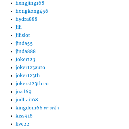
hengjing168
hongkong456
hydra888
Jili
Jilislot
jinda55
jinda888
Joker123
joker123auto
joker123th
jokers123th.co
juad69
judhai168
kingdom66 ทางเข้า
kiss918
live22