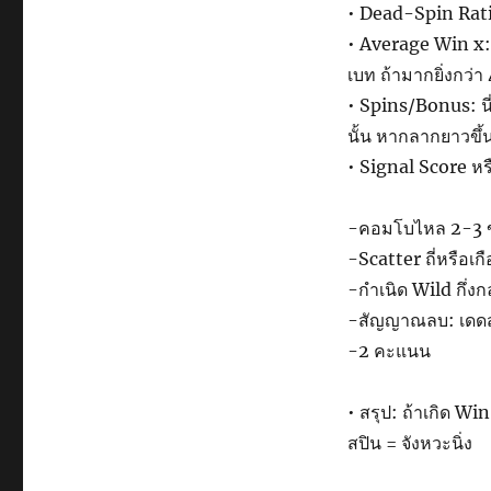
• Dead-Spin Ratio:
• Average Win x
เบท ถ้ามากยิ่งกว่า
• Spins/Bonus: นี
นั้น หากลากยาวขึ้น
• Signal Score หร
-คอมโบไหล 2-3 ขั้
-Scatter ถี่หรือเ
-กำเนิด Wild กึ่ง
-สัญญาณลบ: เดดสปิ
-2 คะแนน
• สรุป: ถ้าเกิด Wi
สปิน = จังหวะนิ่ง