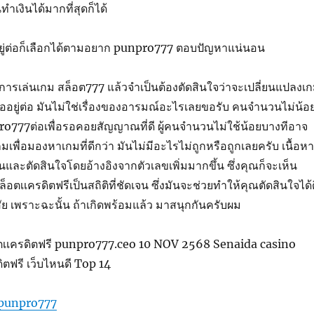
ทำเงินได้มากที่สุดก็ได้
อยู่ต่อก็เลือกได้ตามอยาก punpro777 ตอบปัญหาแน่นอน
การเล่นเกม สล็อต777 แล้วจำเป็นต้องตัดสินใจว่าจะเปลี่ยนแปลงเ
ืออยู่ต่อ มันไม่ใช่เรื่องของอารมณ์อะไรเลยขอรับ คนจำนวนไม่น้อ
o777ต่อเพื่อรอคอยสัญญาณที่ดี ผู้คนจำนวนไม่ใช้น้อยบางทีอาจ
มเพื่อมองหาเกมที่ดีกว่า มันไม่มีอะไรไม่ถูกหรือถูกเลยครับ เนื้อหาน
นและตัดสินใจโดยอ้างอิงจากตัวเลขเพิ่มมากขึ้น ซึ่งคุณก็จะเห็น
็อตเเครดิตฟรีเป็นสถิติที่ชัดเจน ซึ่งมันจะช่วยทำให้คุณตัดสินใจได้ด
สัย เพราะฉะนั้น ถ้าเกิดพร้อมแล้ว มาสนุกกันครับผม
อตเเครดิตฟรี punpro777.ceo 10 NOV 2568 Senaida casino
ิตฟรี เว็บไหนดี Top 14
punpro777