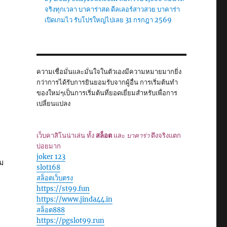
จริงทุกเวลา บาคาร่าสด ดีลเลอร์สาวสวย บาคาร่า
เปิดเกมไว รับโปรใหญ่ไปเลย 31 กรกฎา 2569
ะ
ความเชื่อมั่นและมั่นใจในตัวเองมีความหมายมากยิ่ง
กว่าการได้รับการยินยอมรับจากผู้อื่น การเริ่มต้นทำ
ของใหม่ๆเป็นการเริ่มต้นที่ยอดเยี่ยมสำหรับเพื่อการ
เปลี่ยนแปลง
เว็บคาสิโนน่าเล่น ทั้ง
สล็อต
และ
บาคาร่า
ตึงจริงแตก
บ่อยมาก
joker 123
ผม
slot168
สล็อตเว็บตรง
https://st99.fun
https://www.jinda44.in
สล็อต888
https://pgslot99.run