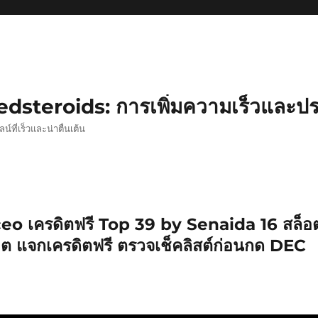
steroids: การเพิ่มความเร็วและปร
ี่เร็วและน่าตื่นเต้น
eo เครดิตฟรี Top 39 by Senaida 16 สล็อ
็อต แจกเครดิตฟรี ตรวจเช็คลิสต์ก่อนกด DEC