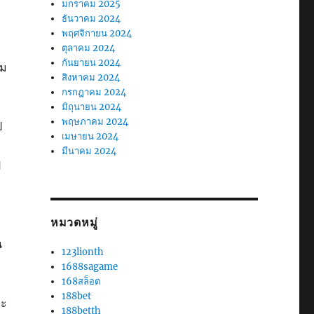
มกราคม 2025
ธันวาคม 2024
พฤศจิกายน 2024
ตุลาคม 2024
กันยายน 2024
ผม
สิงหาคม 2024
กรกฎาคม 2024
มิถุนายน 2024
พฤษภาคม 2024
ป
เมษายน 2024
มีนาคม 2024
ป
หมวดหมู่
น
123lionth
1688sagame
168สล็อต
188bet
จะ
188betth