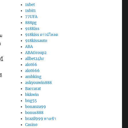
1xbet
1xbit1
77UFA
888pg
918Kiss
918kiss ดาวน์โหลด
กม
918kissauto
ย
ABA
ABAGroup2
allbet24hr
ี้
alot66
alot666
ี
ambking
askyouwin888
Baccarat
bkkwin
bng55
bonanza99
bonus888
brazil999 ทางเข้า
Casino