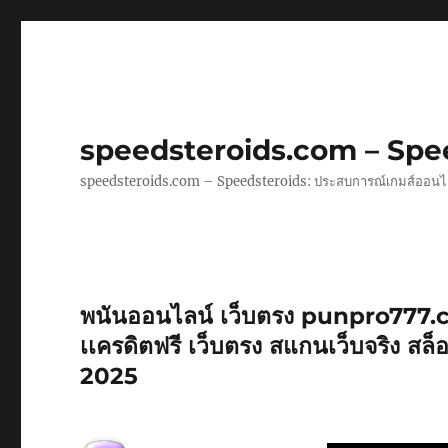
speedsteroids.com – Speed
speedsteroids.com – Speedsteroids: ประสบการณ์เกมส์ออนไลน์ท
พนันออนไลน์ เว็บตรง punpro777.c
เเครดิตฟรี เว็บตรง สแกนเว็บจริง สล
2025