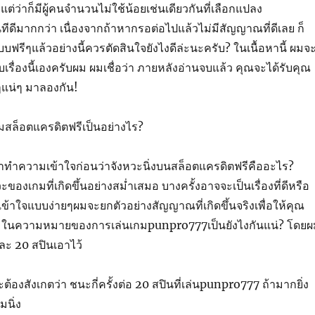
แต่ว่าก็มีผู้คนจำนวนไม่ใช้น้อยเช่นเดียวกันที่เลือกแปลง
ดีมากกว่า เนื่องจากถ้าหากรอต่อไปแล้วไม่มีสัญญาณที่ดีเลย ก็
บฟรีๆแล้วอย่างนี้ควรตัดสินใจยังไงดีล่ะนะครับ? ในเนื้อหานี้ ผมจ
รื่องนี้เองครับผม ผมเชื่อว่า ภายหลังอ่านจบแล้ว คุณจะได้รับคุณ
แน่ๆ มาลองกัน!
กมสล็อตแครดิตฟรีเป็นอย่างไร?
ำความเข้าใจก่อนว่าจังหวะนิ่งบนสล็อตแครดิตฟรีคืออะไร?
วะของเกมที่เกิดขึ้นอย่างสม่ำเสมอ บางครั้งอาจจะเป็นเรื่องที่ดีหรือ
คุณเข้าใจแบบง่ายๆผมจะยกตัวอย่างสัญญาณที่เกิดขึ้นจริงเพื่อให้คุณ
นิ่ง ในความหมายของการเล่นเกมpunpro777เป็นยังไงกันแน่? โดย
ะ 20 สปินเอาไว้
้องสังเกตว่า ชนะกี่ครั้งต่อ 20 สปินที่เล่นpunpro777 ถ้ามากยิ่ง
่มนิ่ง