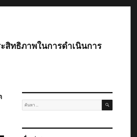
ะสิทธิภาพในการดำเนินการ
ต
ค้นหา
ค้นหา: