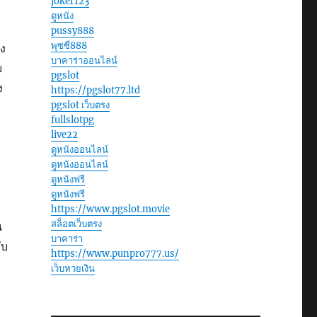
joker123
ดูหนัง
pussy888
พุซซี่888
่ง
บาคาร่าออนไลน์
ม
pgslot
ง
https://pgslot77.ltd
pgslot เว็บตรง
fullslotpg
live22
ดูหนังออนไลน์
ดูหนังออนไลน์
ดูหนังฟรี
ดูหนังฟรี
https://www.pgslot.movie
สล็อตเว็บตรง
น
บาคาร่า
ับ
https://www.punpro777.us/
เว็บหวยเงิน