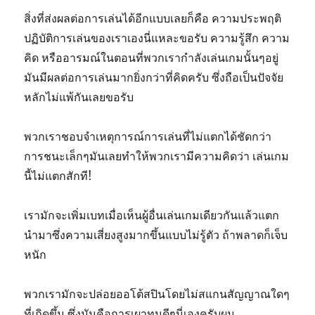
สิ่งที่ส่งผลต่อการเล่นได้อีกแบบเลยก็คือ ความประพฤติ
ปฏิบัติการเล่นของเราเองนี่แหละขอรับ ความรู้สึก ความ
คิด หรืออารมณ์ในตอนที่พวกเรากำลังเล่นเกมนั้นๆอยู่
มันมีผลต่อการเล่นมากยิ่งกว่าที่คิดครับ ซึ่งถือเป็นปัจจัย
หลักไม่แพ้กันเลยขอรับ
พวกเราชอบจำเหตุการณ์การเล่นที่ไม่แตกได้ชัดกว่า
การชนะเล็กๆมันเลยทำให้พวกเรามีความคิดว่า เล่นเกม
นี้ไม่แตกสักที!
เรามักจะเพิ่มเบทเมื่อเห็นผู้อื่นเล่นเกมเดียวกันแล้วแตก
นำมาซึ่งความเสี่ยงสูงมากขึ้นแบบไม่รู้ตัว ถ้าพลาดก็เจ็บ
หนัก
พวกเรามักจะปล่อยออโต้สปินโดยไม่สแกนสัญญาณใดๆ
ที่เกิดขึ้น ซึ่งมันคือการเผาทุนดีๆนี่เองครับผม