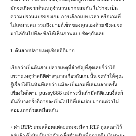
มักจะเกิดจากต้นเหตุจำนวนมากผสมกัน ไม่ว่าจะเป็น
ความปรวนแปรของเกม การเลือกเบท เวลา หรือเกมที่
ไม่เหมาะสม รวมถึงมายด์เซ็ทของคุณเองด้วย ซึ่งผมจะ
มาไล่กันไปทีละข้อให้เห็นภาพแบบชัดๆกันเลย
1. ต้นสายปลายเหตุเชิงสถิติมาก
เรียกว่าเป็นต้นสายปลายเหตุที่สำคัญที่สุดเลยก็ว่าได้
เพราะเหตุว่าสถิติต่างๆมากเกี่ยวกับเกมนั้น จะทำให้คุณ
รู้เรื่องได้ในทันทีเลยว่า แม้จะเป็นเกมที่เล่นหลายครั้ง
เพียงใดก็ตาม pussy888 แม้กระนั้นถ้ามีสถิติแบบงี้ล่ะก็
มันก็บางครั้งก็อาจจะเป็นไปได้ที่เล่นบ่อยมากแต่ว่าไม่
ค่อยแตกด้วยเหมือนกัน
• ค่า RTP: เกมสล็อตแต่ละเกมจะมีค่า RTP ดูแลเอาไว้
อยู่แล้ว ซึ่งมันเป็นค่าถัวเฉลี่ยสำหรับเพื่อการคืนเงินระยะ