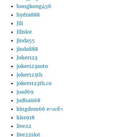
hongkong456
hydra888
Jili
Jilislot
jinda55
jinda888
Joker123
joker123auto
joker123th
jokers123th.co
juad69
judhai168
kingdom66 ทางเข้า
kiss918
live22
live22slot