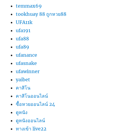
temmax69
tookhuay 88 ถูกหวย88
UFA11k
ufa191
ufa88
ufa89
ufanance
ufasnake
ufawinner
yaibet
คาสิโน
คาสิโนออนไลน์
ซื้อหวยออนไลน์ 24
ดูหนัง
ดูหนังออนไลน์
ทางเข้า live22