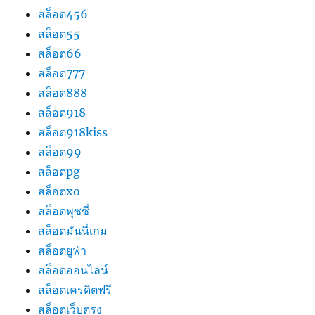
สล็อต456
สล็อต55
สล็อต66
สล็อต777
สล็อต888
สล็อต918
สล็อต918kiss
สล็อต99
สล็อตpg
สล็อตxo
สล็อตพุซซี่
สล็อตมันนี่เกม
สล็อตยูฟ่า
สล็อตออนไลน์
สล็อตเครดิตฟรี
สล็อตเว็บตรง