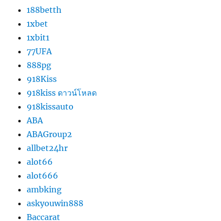
188betth
1xbet
1xbit1
77UFA
888pg
918Kiss
918kiss ดาวน์โหลด
918kissauto
ABA
ABAGroup2
allbet24hr
alot66
alot666
ambking
askyouwin888
Baccarat