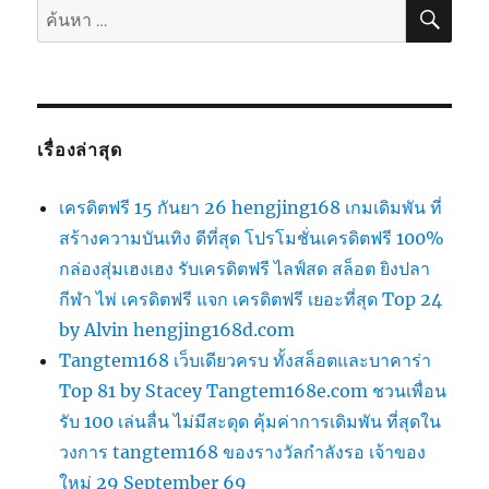
ค้นห
ค้นหา:
เรื่องล่าสุด
เครดิตฟรี 15 กันยา 26 hengjing168 เกมเดิมพัน ที่
สร้างความบันเทิง ดีที่สุด โปรโมชั่นเครดิตฟรี 100%
กล่องสุ่มเฮงเฮง รับเครดิตฟรี ไลฟ์สด สล็อต ยิงปลา
กีฬา ไพ่ เครดิตฟรี แจก เครดิตฟรี เยอะที่สุด Top 24
by Alvin hengjing168d.com
Tangtem168 เว็บเดียวครบ ทั้งสล็อตและบาคาร่า
Top 81 by Stacey Tangtem168e.com ชวนเพื่อน
รับ 100 เล่นลื่น ไม่มีสะดุด คุ้มค่าการเดิมพัน ที่สุดใน
วงการ tangtem168 ของรางวัลกำลังรอ เจ้าของ
ใหม่ 29 September 69