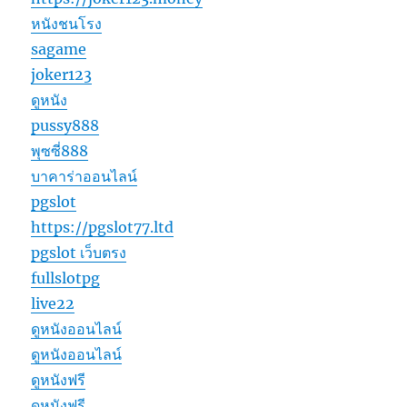
หนังชนโรง
sagame
joker123
ดูหนัง
pussy888
พุซซี่888
บาคาร่าออนไลน์
pgslot
https://pgslot77.ltd
pgslot เว็บตรง
fullslotpg
live22
ดูหนังออนไลน์
ดูหนังออนไลน์
ดูหนังฟรี
ดูหนังฟรี