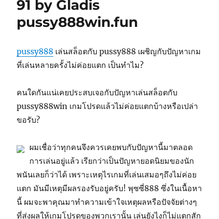
91 by Gladis
pussy888win.fun
pussy888
เล่นสล็อตกับ pussy888 เผชิญกับปัญหาเกม
ที่เล่นหลายครั้งไม่ค่อยแตก เป็นทำไม?
คนใดกันแน่เคยประสบเจอกับปัญหาเล่นสล็อตกับ
pussy888win เกมโปรดแล้วไม่ค่อยแตกบ้างหรือเปล่า
ขอรับ?
ผมเชื่อว่าทุกคนจึงควรเคยพบกับปัญหานี้มาตลอด
การเล่นอยู่แล้ว เรียกว่าเป็นปัญหายอดนิยมของนัก
พนันเลยก็ว่าได้ เพราะเหตุไรเกมที่เล่นเสมอๆถึงไม่ค่อย
แตก มันมีเหตุมีผลรองรับอยู่ครับ! พุซซี่888 ซึ่งในเนื้อหา
นี้ ผมจะพาคุณมาทำความเข้าใจเหตุผลหรือปัจจัยต่างๆ
ที่ส่งผลให้เกมโปรดของพวกเรานั้น เล่นยังไงก็ไม่แตกสัก