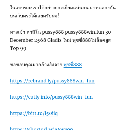
ในแบบของเราได้อย่างยอดเยี่ยมแน่นอน มาทดลองกัน
บนเว็บตรงได้เลยครับผม!
ทางเข้า คาสิโน pussy888 pussy888win.fun 30
December 2568 Gladis ใหม่ พุซซี่888ไม่ล็อคยูส
Top 99
ขอขอบคุณมากอ้างอิงจาก
พุซซี่888
https://rebrand.ly/pussy888win-fun
https://cutly.info/pussy888win-fun
https://bitt.to/l50iiq
https://shorturl.asia/eyv09