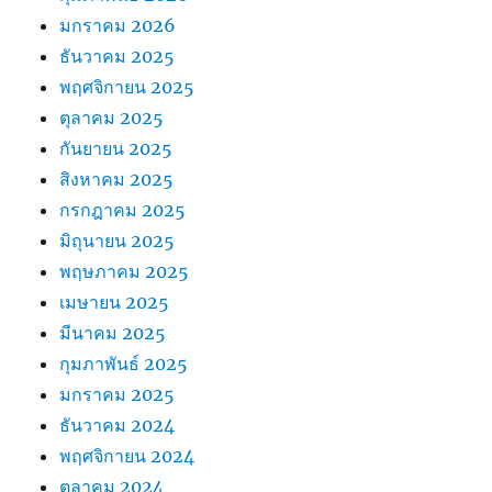
มกราคม 2026
ธันวาคม 2025
พฤศจิกายน 2025
ตุลาคม 2025
กันยายน 2025
สิงหาคม 2025
กรกฎาคม 2025
มิถุนายน 2025
พฤษภาคม 2025
เมษายน 2025
มีนาคม 2025
กุมภาพันธ์ 2025
มกราคม 2025
ธันวาคม 2024
พฤศจิกายน 2024
ตุลาคม 2024