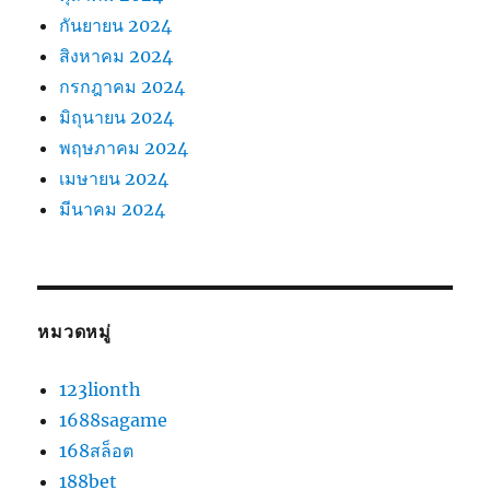
กันยายน 2024
สิงหาคม 2024
กรกฎาคม 2024
มิถุนายน 2024
พฤษภาคม 2024
เมษายน 2024
มีนาคม 2024
หมวดหมู่
123lionth
1688sagame
168สล็อต
188bet