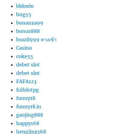
bkkwin
bng55
bonanza99
bonus888
brazil999 ทางเข้า
Casino
coke55
debet slot
debet slot
FAFA123
fullslotpg
funny18
funny18.in
gaojing888
happy168
hengjing168