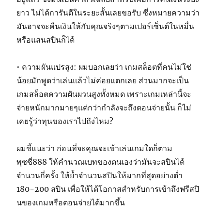
ยาว ไม่ได้การันตีในระยะสั้นเลยขอรับ ซึ่งหมายความว่า
มันอาจจะคืนเงินให้กับคุณจริงๆตามเปอร์เซ็นต์ในหมื่น
หรือแสนสปินก็ได้
• ความผันแปรสูง: ผมบอกเลยว่า เกมสล็อตที่คนไม่ใช่
น้อยมักพูดว่าเล่นแล้วไม่ค่อยแตกเลย ส่วนมากจะเป็น
เกมสล็อตความผันผวนสูงทั้งหมด เพราะเกมเหล่านี้จะ
จ่ายหนักมากมายๆแต่กว่ากำลังจะถึงตอนจ่ายนั้น ก็ไม่
เคยรู้ว่าทุนของเราไปถึงไหม?
ผมชี้แนะว่า ก่อนที่จะคุณจะเข้าเล่นเกมใดก็ตาม
พุซซี่888 ให้คำนวณเบทของตนเองว่ามันจะสปินได้
จำนวนกี่ครั้ง ให้ย้ำจำนวนสปินให้มากที่สุดอย่างต่ำ
180-200 สปิน เพื่อให้ได้โอกาสสำหรับการเข้าถึงฟรีสปิ
นของเกมหรือตอนจ่ายได้มากขึ้น