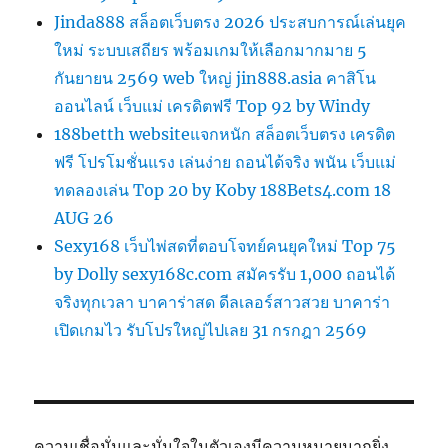
Jinda888 สล็อตเว็บตรง 2026 ประสบการณ์เล่นยุค
ใหม่ ระบบเสถียร พร้อมเกมให้เลือกมากมาย 5
กันยายน 2569 web ใหญ่ jin888.asia คาสิโน
ออนไลน์ เว็บแม่ เครดิตฟรี Top 92 by Windy
188betth websiteแจกหนัก สล็อตเว็บตรง เครดิต
ฟรี โปรโมชั่นแรง เล่นง่าย ถอนได้จริง พนัน เว็บแม่
ทดลองเล่น Top 20 by Koby 188Bets4.com 18
AUG 26
Sexy168 เว็บไพ่สดที่ตอบโจทย์คนยุคใหม่ Top 75
by Dolly sexy168c.com สมัครรับ 1,000 ถอนได้
จริงทุกเวลา บาคาร่าสด ดีลเลอร์สาวสวย บาคาร่า
เปิดเกมไว รับโปรใหญ่ไปเลย 31 กรกฎา 2569
ความเชื่อมั่นและมั่นใจในตัวเองมีความหมายมากยิ่ง