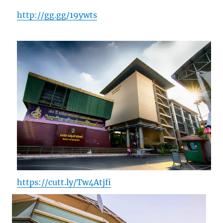
http://gg.gg/19ywts
https://cutt.ly/Tw4Atjfi