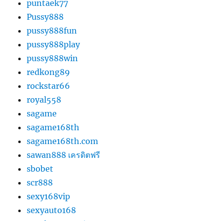
puntaek77
Pussy888
pussy888fun
pussy888play
pussy888win
redkong89
rockstar66
royal558
sagame
sagame168th
sagame168th.com
sawan888 เครดิตฟรี
sbobet
scr888
sexy168vip
sexyauto168