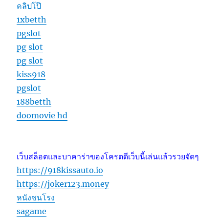
คลิปโป๊
1xbetth
pgslot
pg slot
pg slot
kiss918
pgslot
188betth
doomovie hd
เว็บสล็อตและบาคาร่าของโครตดีเว็บนี้เล่นแล้วรวยจัดๆ
https://918kissauto.io
https://joker123.money
หนังชนโรง
sagame