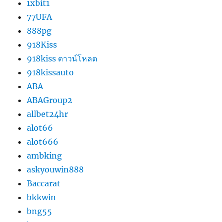
1xbit1
77UFA
888pg
918Kiss
918kiss ดาวน์โหลด
918kissauto
ABA
ABAGroup2
allbet24hr
alot66
alot666
ambking
askyouwin888
Baccarat
bkkwin
bng55