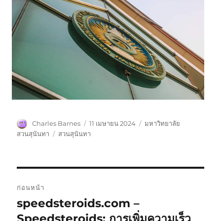
ผู้
เขียน
หมวด
Charles Barnes
11 เมษายน 2024
มหาวิทยาลัย
เขียน
เมื่อ
หมู่
ป้าย
สวนสุนันทา
สวนสุนันทา
กำกับ
แนะแนว
ก่อนหน้า
เรื่อง
speedsteroids.com –
เรื่อง
ก่อน
Speedsteroids: การเพิ่มความเร็ว