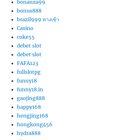
bonanza99
bonus888
brazil999 ทางเข้า
Casino
coke55
debet slot
debet slot
FAFA123
fullslotpg
funny18
funny18.in
gaojing888
happy168
hengjing168
hongkong456
hydra888