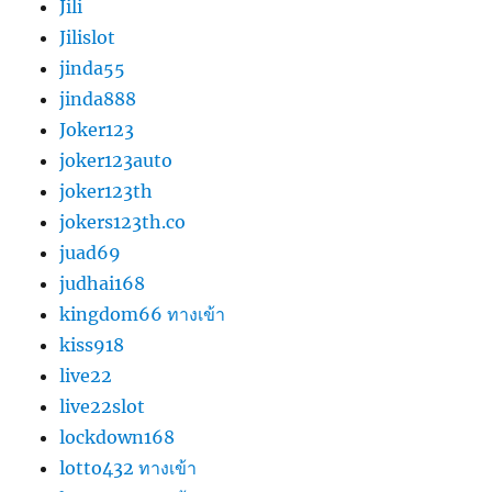
Jili
Jilislot
jinda55
jinda888
Joker123
joker123auto
joker123th
jokers123th.co
juad69
judhai168
kingdom66 ทางเข้า
kiss918
live22
live22slot
lockdown168
lotto432 ทางเข้า