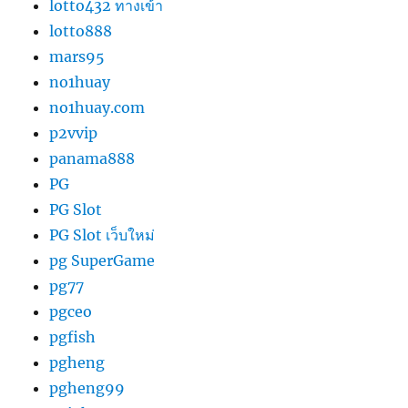
lotto432 ทางเข้า
lotto888
mars95
no1huay
no1huay.com
p2vvip
panama888
PG
PG Slot
PG Slot เว็บใหม่
pg SuperGame
pg77
pgceo
pgfish
pgheng
pgheng99