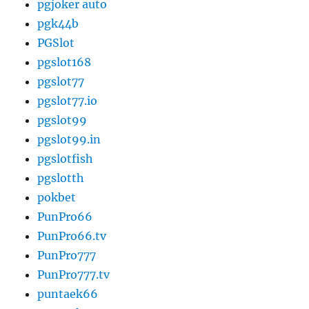
pgjoker auto
pgk44b
PGSlot
pgslot168
pgslot77
pgslot77.io
pgslot99
pgslot99.in
pgslotfish
pgslotth
pokbet
PunPro66
PunPro66.tv
PunPro777
PunPro777.tv
puntaek66