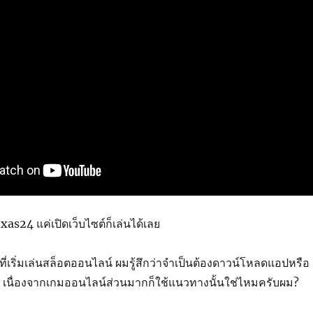
texas24 แค่เปิดเว็บไซต์ก็เล่นได้เลย
ี่เริ่มเล่นสล็อตออนไลน์ ผมรู้สึกว่าจำเป็นต้องดาวน์โหลดแอปหรือ
ย เนื่องจากเกมออนไลน์ส่วนมากก็ใช้แนวทางนั้นใช่ไหมครับผม?