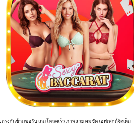
ับตรงกันข้ามขอรับ เกมโหลดเร็ว ภาพสวย คมชัด เอฟเฟกต์จัดเต็ม