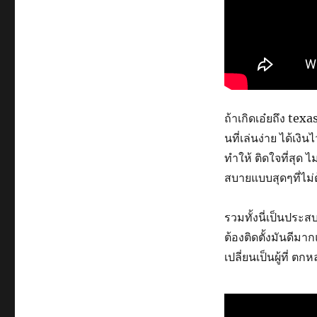
ถ้าเกิดเอ๋ยถึง tex
นที่เล่นง่าย ได้เง
ทำให้ ติดใจที่สุด 
สบายแบบสุดๆที่ไม่ต
รวมทั้งนี่เป็นประ
ต้องติดตั้งมันดีมา
เปลี่ยนเป็นผู้ที่ ต