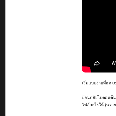
เริ่มแบบง่ายที่สุด 
ย้อนกลับไปตอนต้นท
ไฟล์อะไรให้วุ่นวา