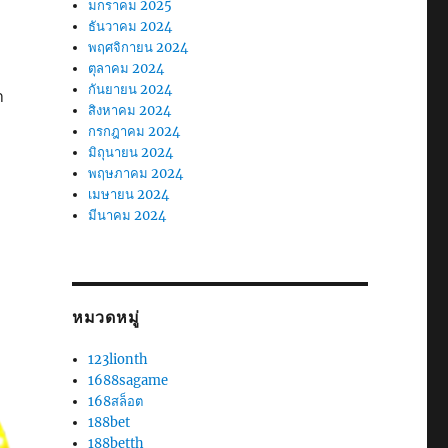
มกราคม 2025
ธันวาคม 2024
พฤศจิกายน 2024
ตุลาคม 2024
กันยายน 2024
า
สิงหาคม 2024
กรกฎาคม 2024
มิถุนายน 2024
พฤษภาคม 2024
เมษายน 2024
มีนาคม 2024
หมวดหมู่
123lionth
1688sagame
168สล็อต
188bet
188betth