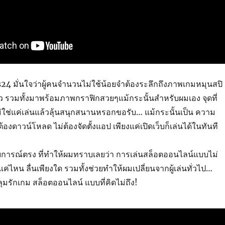
as24 มั่นใจว่าผู้คนจำนวนไม่ใช้น้อยจำต้องระลึกถึงภาพเกมหมุนสปิ
ินไว รวมทั้งมาพร้อมภาพกราฟิกสวยๆแม้กระนั้นสำหรับผมเอง จุดที่
ไม่ใช่แค่เล่นแล้วลุ้นสนุกสนานหรอกขอรับ… แม้กระนั้นเป็น ความ
้องดาวน์โหลด ไม่ต้องจัดตั้งแอป เพียงแค่เปิดเว็บก็เล่นได้ในทันที
สบการณ์ตรง ที่ทำให้ผมทราบเลยว่า การเล่นสล็อตออนไลน์แบบไม่
กแค่ไหน ลื่นเพียงใด รวมทั้งช่วยทำให้ผมเปลี่ยนจากผู้เล่นทั่วไป…
กหลุมรักเกม สล็อตออนไลน์ แบบที่คิดไม่ถึง!