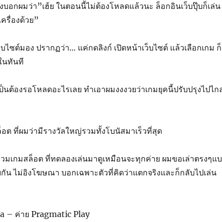
ึงบอกผมว่า”เฮ้ย ในตอนนี้ไม่ต้องโหลดแล้วนะ ล็อกอินเว็บปุ๊บก็เล่น
ครื่องด้วย”
บไซต์มอง ปรากฏว่า… แค่กดลิงก์ เปิดหน้าเว็บไซต์ แล้วเลือกเกม ก็
นทันที
ำเป็นต้องรอโหลดอะไรเลย ทำเอาผมงงงวยว่าเกมยุคนี้ปรับปรุงไปไก
 ที่ผมว่ามีรางวัลใหญ่รวมทั้งโบนัสมาเร็วที่สุด
มเกมสล็อต ที่ทดลองเล่นมาดูเหมือนจะทุกค่าย ผมขอเล่าตรงๆแ
ุยกัน ไม่อิงโฆษณา บอกเฉพาะตัวที่คิดว่าแตกจริงและก็กลับไปเล่น
a – ค่าย Pragmatic Play