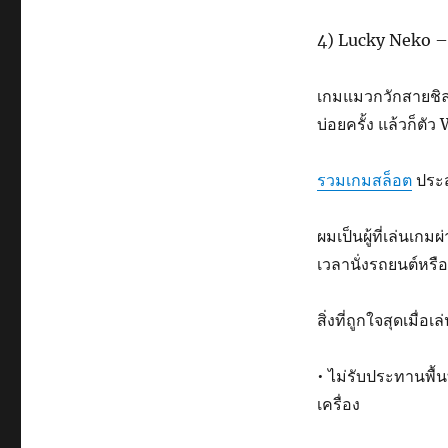
4) Lucky Neko –
เกมแมวกวักสายชิลท
บ่อยครั้ง แล้วก็ตั
รวมเกมสล็อต
ประส
ผมเป็นผู้ที่เล่นเก
เวลานั่งรถยนต์หรื
สิ่งที่ถูกใจสุดเมื่
• ไม่รับประทานพื้นท
เครื่อง