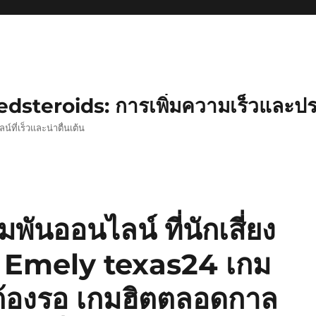
steroids: การเพิ่มความเร็วและปร
ี่เร็วและน่าตื่นเต้น
พันออนไลน์ ที่นักเสี่ยง
y Emely texas24 เกม
ม่ต้องรอ เกมฮิตตลอดกาล