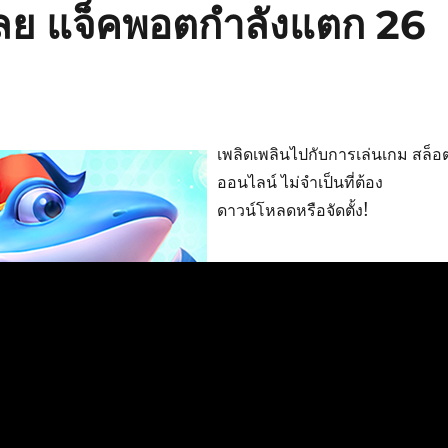
ลย แจ็คพอตกำลังแตก 26
เพลิดเพลินไปกับการเล่นเกม สล็อ
ออนไลน์ ไม่จำเป็นที่ต้อง
ดาวน์โหลดหรือจัดตั้ง!