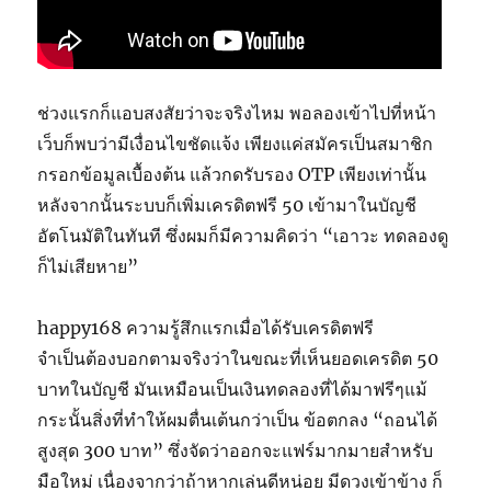
ช่วงแรกก็แอบสงสัยว่าจะจริงไหม พอลองเข้าไปที่หน้า
เว็บก็พบว่ามีเงื่อนไขชัดแจ้ง เพียงแค่สมัครเป็นสมาชิก
กรอกข้อมูลเบื้องต้น แล้วกดรับรอง OTP เพียงเท่านั้น
หลังจากนั้นระบบก็เพิ่มเครดิตฟรี 50 เข้ามาในบัญชี
อัตโนมัติในทันที ซึ่งผมก็มีความคิดว่า “เอาวะ ทดลองดู
ก็ไม่เสียหาย”
happy168 ความรู้สึกแรกเมื่อได้รับเครดิตฟรี
จำเป็นต้องบอกตามจริงว่าในขณะที่เห็นยอดเครดิต 50
บาทในบัญชี มันเหมือนเป็นเงินทดลองที่ได้มาฟรีๆแม้
กระนั้นสิ่งที่ทำให้ผมตื่นเต้นกว่าเป็น ข้อตกลง “ถอนได้
สูงสุด 300 บาท” ซึ่งจัดว่าออกจะแฟร์มากมายสำหรับ
มือใหม่ เนื่องจากว่าถ้าหากเล่นดีหน่อย มีดวงเข้าข้าง ก็