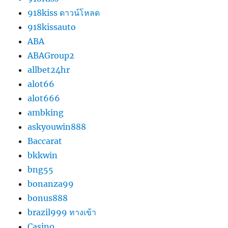
918kiss ดาวน์โหลด
918kissauto
ABA
ABAGroup2
allbet24hr
alot66
alot666
ambking
askyouwin888
Baccarat
bkkwin
bng55
bonanza99
bonus888
brazil999 ทางเข้า
Casino