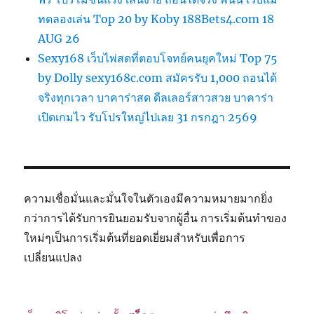
ทดลองเล่น Top 20 by Koby 188Bets4.com 18
AUG 26
Sexy168 เว็บไพ่สดที่ตอบโจทย์คนยุคใหม่ Top 75
by Dolly sexy168c.com สมัครรับ 1,000 ถอนได้
จริงทุกเวลา บาคาร่าสด ดีลเลอร์สาวสวย บาคาร่า
เปิดเกมไว รับโปรใหญ่ไปเลย 31 กรกฎา 2569
ความเชื่อมั่นและมั่นใจในตัวเองมีความหมายมากยิ่ง
กว่าการได้รับการยินยอมรับจากผู้อื่น การเริ่มต้นทำของ
ใหม่ๆเป็นการเริ่มต้นที่ยอดเยี่ยมสำหรับเพื่อการ
เปลี่ยนแปลง