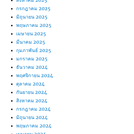
กรกฎาคม 2025
มิถุนายน 2025
พฤษภาคม 2025
เมษายน 2025
มีนาคม 2025
กุมภาพันธ์ 2025
มกราคม 2025
ธันวาคม 2024
พฤศจิกายน 2024
ตุลาคม 2024
กันยายน 2024
สิงหาคม 2024
กรกฎาคม 2024
มิถุนายน 2024
พฤษภาคม 2024
เมษายน 2024