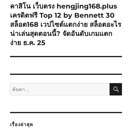
คาสิโน เว็บตรง hengjing168.plus
เรื่อง
ต่อ
เครดิตฟรี Top 12 by Bennett 30
ไป:
สล็อต168 เวปไซต์แตกง่าย สล็อตอะไร
น่าเล่นสุดตอนนี้? จัดอันดับเกมแตก
ง่าย ธ.ค. 25
ค้นห
ค้นหา:
เรื่องล่าสุด