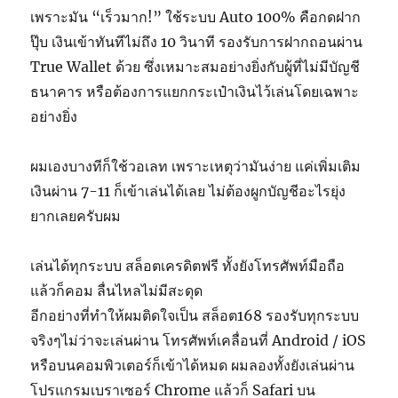
เพราะมัน “เร็วมาก!” ใช้ระบบ Auto 100% คือกดฝาก
ปุ๊บ เงินเข้าทันทีไม่ถึง 10 วินาที รองรับการฝากถอนผ่าน
True Wallet ด้วย ซึ่งเหมาะสมอย่างยิ่งกับผู้ที่ไม่มีบัญชี
ธนาคาร หรือต้องการแยกกระเป๋าเงินไว้เล่นโดยเฉพาะ
อย่างยิ่ง
ผมเองบางทีก็ใช้วอเลท เพราะเหตุว่ามันง่าย แค่เพิ่มเติม
เงินผ่าน 7-11 ก็เข้าเล่นได้เลย ไม่ต้องผูกบัญชีอะไรยุ่ง
ยากเลยครับผม
เล่นได้ทุกระบบ สล็อตเครดิตฟรี ทั้งยังโทรศัพท์มือถือ
แล้วก็คอม ลื่นไหลไม่มีสะดุด
อีกอย่างที่ทำให้ผมติดใจเป็น สล็อต168 รองรับทุกระบบ
จริงๆไม่ว่าจะเล่นผ่าน โทรศัพท์เคลื่อนที่ Android / iOS
หรือบนคอมพิวเตอร์ก็เข้าได้หมด ผมลองทั้งยังเล่นผ่าน
โปรแกรมเบราเซอร์ Chrome แล้วก็ Safari บน