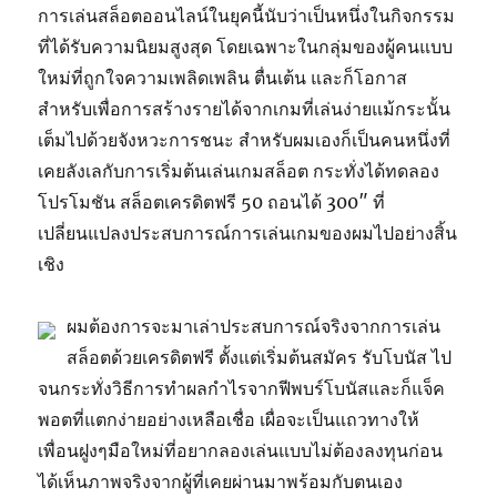
การเล่นสล็อตออนไลน์ในยุคนี้นับว่าเป็นหนึ่งในกิจกรรม
ที่ได้รับความนิยมสูงสุด โดยเฉพาะในกลุ่มของผู้คนแบบ
ใหม่ที่ถูกใจความเพลิดเพลิน ตื่นเต้น และก็โอกาส
สำหรับเพื่อการสร้างรายได้จากเกมที่เล่นง่ายแม้กระนั้น
เต็มไปด้วยจังหวะการชนะ สำหรับผมเองก็เป็นคนหนึ่งที่
เคยลังเลกับการเริ่มต้นเล่นเกมสล็อต กระทั่งได้ทดลอง
โปรโมชัน สล็อตเครดิตฟรี 50 ถอนได้ 300″ ที่
เปลี่ยนแปลงประสบการณ์การเล่นเกมของผมไปอย่างสิ้น
เชิง
ผมต้องการจะมาเล่าประสบการณ์จริงจากการเล่น
สล็อตด้วยเครดิตฟรี ตั้งแต่เริ่มต้นสมัคร รับโบนัส ไป
จนกระทั่งวิธีการทำผลกำไรจากฟีพบร์โบนัสและก็แจ็ค
พอตที่แตกง่ายอย่างเหลือเชื่อ เผื่อจะเป็นแถวทางให้
เพื่อนฝูงๆมือใหม่ที่อยากลองเล่นแบบไม่ต้องลงทุนก่อน
ได้เห็นภาพจริงจากผู้ที่เคยผ่านมาพร้อมกับตนเอง