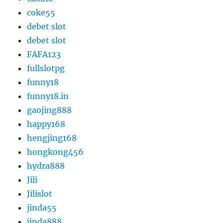
coke55
debet slot
debet slot
FAFA123
fullslotpg
funny18
funny18.in
gaojing888
happy168
hengjing168
hongkong456
hydra888
Jili
Jilislot
jinda55
jinda888