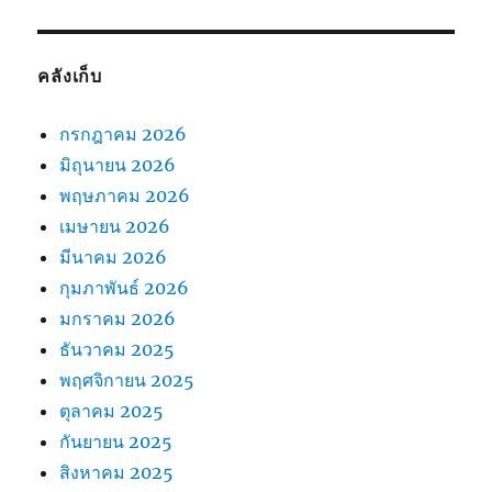
คลังเก็บ
กรกฎาคม 2026
มิถุนายน 2026
พฤษภาคม 2026
เมษายน 2026
มีนาคม 2026
กุมภาพันธ์ 2026
มกราคม 2026
ธันวาคม 2025
พฤศจิกายน 2025
ตุลาคม 2025
กันยายน 2025
สิงหาคม 2025