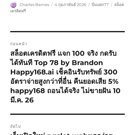
ผู้
เขียน
หมวด
ป้าย
Charles Barnes
4 กุมภาพันธ์ 2026
ปั่นแตก77
สล็อต
เขียน
เมื่อ
หมู่
กำกับ
เครดิตฟรี
แนะแนว
ก่อนหน้า
เรื่อง
สล็อตเครดิตฟรี แจก 100 จริง กดรับ
เรื่อง
ก่อน
ได้ทันที Top 78 by Brandon
หน้า:
Happy168.ai เช็คอินรับทรัพย์ 300
อัตราจ่ายสูงกว่าที่อื่น คืนยอดเสีย 5%
happy168 ถอนได้จริง ไม่ขายฝัน 10
มี.ค. 26
ถัดไป