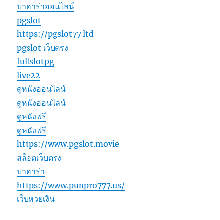
บาคาร่าออนไลน์
pgslot
https://pgslot77.ltd
pgslot เว็บตรง
fullslotpg
live22
ดูหนังออนไลน์
ดูหนังออนไลน์
ดูหนังฟรี
ดูหนังฟรี
https://www.pgslot.movie
สล็อตเว็บตรง
บาคาร่า
https://www.punpro777.us/
เว็บหวยเงิน