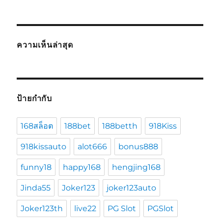
ความเห็นล่าสุด
ป้ายกำกับ
168สล็อต
188bet
188betth
918Kiss
918kissauto
alot666
bonus888
funny18
happy168
hengjing168
Jinda55
Joker123
joker123auto
Joker123th
live22
PG Slot
PGSlot