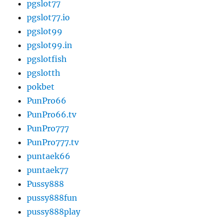
pgslot77
pgslot77.io
pgslot99
pgslot99.in
pgslotfish
pgslotth
pokbet
PunPro66
PunPro66.tv
PunPro777
PunPro777.tv
puntaek66
puntaek77
Pussy888
pussy888fun
pussy888play