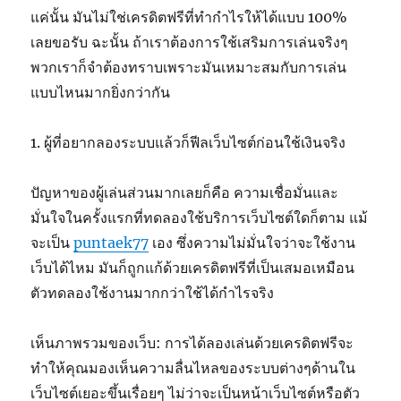
แค่นั้น มันไม่ใช่เครดิตฟรีที่ทำกำไรให้ได้แบบ 100%
เลยขอรับ ฉะนั้น ถ้าเราต้องการใช้เสริมการเล่นจริงๆ
พวกเราก็จำต้องทราบเพราะมันเหมาะสมกับการเล่น
แบบไหนมากยิ่งกว่ากัน
1. ผู้ที่อยากลองระบบแล้วก็ฟีลเว็บไซต์ก่อนใช้เงินจริง
ปัญหาของผู้เล่นส่วนมากเลยก็คือ ความเชื่อมั่นและ
มั่นใจในครั้งแรกที่ทดลองใช้บริการเว็บไซต์ใดก็ตาม แม้
จะเป็น
puntaek77
เอง ซึ่งความไม่มั่นใจว่าจะใช้งาน
เว็บได้ไหม มันก็ถูกแก้ด้วยเครดิตฟรีที่เป็นเสมอเหมือน
ตัวทดลองใช้งานมากกว่าใช้ได้กำไรจริง
เห็นภาพรวมของเว็บ: การได้ลองเล่นด้วยเครดิตฟรีจะ
ทำให้คุณมองเห็นความลื่นไหลของระบบต่างๆด้านใน
เว็บไซต์เยอะขึ้นเรื่อยๆ ไม่ว่าจะเป็นหน้าเว็บไซต์หรือตัว