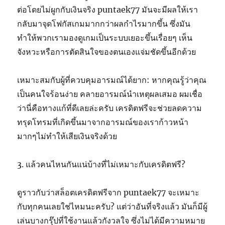
ต่อโดยไม่ผูกกับเงินจริง puntaek77 มันจะมีผลให้เรา
กลับมาจุดโฟกัสเกมมากกว่าผลกำไรมากขึ้น ซึ่งมัน
ทำให้พวกเรามองดูเกมเป็นระบบเยอะขึ้นเรื่อยๆ เห็น
จังหวะหรือการตัดสินใจของตนเองแจ่มชัดขึ้นอีกด้วย
เหมาะสมกับผู้ที่ควบคุมอารมณ์ได้ยาก: หากคุณรู้ว่าคุณ
เป็นคนใจร้อนง่าย คลายอารมณ์นำเหตุผลเสมอ ผมเชื่อ
ว่านี่คือทางแก้ที่ดีเลยล่ะครับ เครดิตฟรีจะช่วยลดความ
ทรุดโทรมที่เกิดขึ้นมาจากอารมณ์ของเราก้าวหน้า
มากๆไม่ทำให้เสียเงินจริงด้วย
3. แล้วคนไหนกันแน่บ้างที่ไม่เหมาะกับเครดิตฟรี?
ดูราวกับว่าสล็อตเครดิตฟรีจาก puntaek77 จะเหมาะ
กับทุกคนเลยใช่ไหมนะครับ? แต่ว่าอันที่จริงแล้ว มันก็มีผู้
เล่นบางกรุ๊ปที่ใช้งานแล้วกังวลใจ ซึ่งไม่ได้มีความหมาย