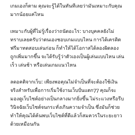
เกมเองก็ตาม คุณจะรู้ได้ในทันทีเลยว่ามันเหมาะกับคุณ
มากน้อยแค่ไหน
เหมาะกับผู้ที่ไม่รู้เรื่องว่าถนัดอะไร: บางบุคคลยังไม่
ทราบเลยครับว่าตนเองชอบเกมแบบไหน การได้เครดิต
ฟรีมาทดสอบเล่นก่อน ก็ทำให้ได้โอกาสได้ลองผิดลอง
ถูกเพิ่มมากขึ้น จะได้รับรู้ว่าตัวเองเป็นผู้เล่นแบบไหน เล่น
เร็ว เล่นช้า หรือเล่นเกมแนวไหน
ลดอคติจากเว็บ: เพียงพอคุณไม่จำเป็นที่จะต้องใช้เงิน
จริงสำหรับเพื่อการเริ่มใช้งานเว็บปั่นแตก77 คุณก็จะ
มองดูเว็บไซต์อย่างเป็นกลางมากยิ่งขึ้น ไม่ระแวงหรือรีบ
วินิจฉัยเว็บไซต์จนกระทั่งเกินความจำเป็น ซึ่งมันก็ช่วย
ทำให้คุณได้ค้นพบเว็บไซต์ที่ดีแล้วก็สมควรในระยะยาว
ด้วยเหมือนกัน