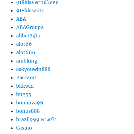
918kiss ดาวน์โหลด
918kissauto
ABA
ABAGroup2
allbet24hr
alot66
alot666
ambking
askyouwin888
Baccarat
bkkwin
bng55
bonanza99
bonus888
brazil999 ทางเข้า
Casino