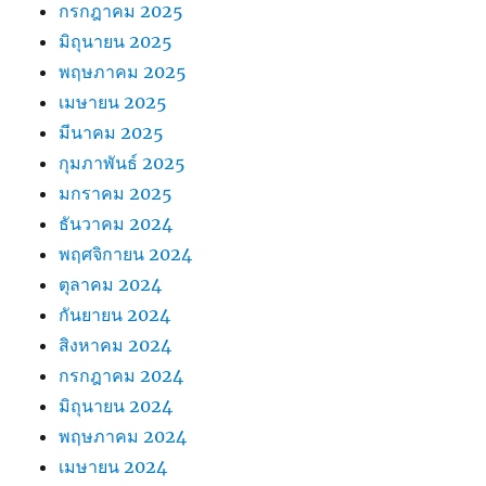
กรกฎาคม 2025
มิถุนายน 2025
พฤษภาคม 2025
เมษายน 2025
มีนาคม 2025
กุมภาพันธ์ 2025
มกราคม 2025
ธันวาคม 2024
พฤศจิกายน 2024
ตุลาคม 2024
กันยายน 2024
สิงหาคม 2024
กรกฎาคม 2024
มิถุนายน 2024
พฤษภาคม 2024
เมษายน 2024