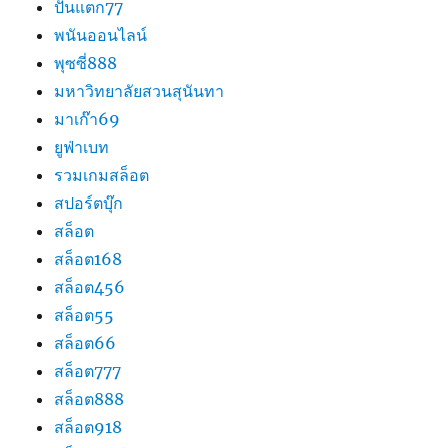
ปั่นแตก77
พนันออนไลน์
พุซซี่888
มหาวิทยาลัยสวนสุนันทา
มาเก๊า69
ยูฟ่าเบท
รวมเกมสล็อต
สปอร์ตบุ๊ก
สล็อต
สล็อต168
สล็อต456
สล็อต55
สล็อต66
สล็อต777
สล็อต888
สล็อต918