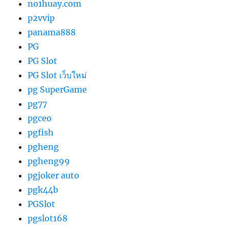
no1huay.com
p2vvip
panama888
PG
PG Slot
PG Slot เว็บใหม่
pg SuperGame
pg77
pgceo
pgfish
pgheng
pgheng99
pgjoker auto
pgk44b
PGSlot
pgslot168