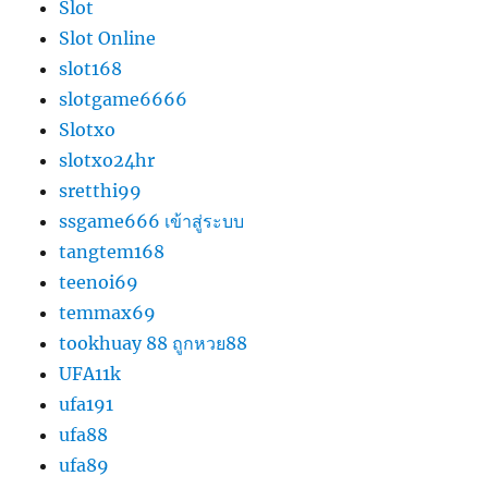
Slot
Slot Online
slot168
slotgame6666
Slotxo
slotxo24hr
sretthi99
ssgame666 เข้าสู่ระบบ
tangtem168
teenoi69
temmax69
tookhuay 88 ถูกหวย88
UFA11k
ufa191
ufa88
ufa89