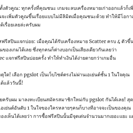
งตัวคูณ: ทุกครั้งที่คุณชนะ เกมจะลบเครื่องหมายเก่าออกแล้วก็เพิ
ันจะเพิ่มตัวคูณขึ้นเรื่อยแบบไม่มีลิมิตเมื่อคุณชนะด้วย ทำให้มีโอกา
ได้เรื่อยเลยล่ะครับผม
ฟรีสปินแจกบ่อย: เมื่อคุณได้รับเครื่องหมาย Scatter ครบ 4 ตัวขึ้
ินของเกมได้เลย ซึ่งทุกคนก็ต่างบอกเป็นเสียงเดียวกันเลยว่า
c แจกฟรีสปินบ่อยครั้ง ทำให้ทำเงินได้ง่ายดายกว่าเกมอื่น
ใด! เลือก pgslot เป็นเว็บไซต์ตรงไม่ผ่านเอเย่นต์ชั้น 1 ในใจคุณ
้แล้ววันนี้!
ยครับผม มาลงทะเบียนสมัครสมาชิกใหม่กับ pgslot กันได้เลย! สุด
นเอเย่นต์อันดับ 1 ในใจของใครหลายๆคนก็บางทีอาจจะเป็นของคุณ
องเห็นได้เลยว่า การซื้อฟรีสปินนั้นมีจุดเด่นจำนวนมากเยอะแยะ แต