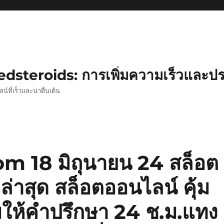
steroids: การเพิ่มความเร็วและปร
ี่เร็วและน่าตื่นเต้น
om 18 มิถุนายน 24 สล็อต
่าสุด สล็อตออนไลน์ คุ้ม
มให้คำปรึกษา 24 ช.ม.แทง