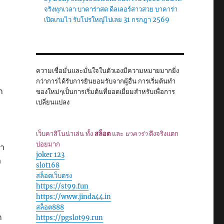
จริงทุกเวลา บาคาร่าสด ดีลเลอร์สาวสวย บาคาร่า
เปิดเกมไว รับโปรใหญ่ไปเลย 31 กรกฎา 2569
ความเชื่อมั่นและมั่นใจในตัวเองมีความหมายมากยิ่ง
กว่าการได้รับการยินยอมรับจากผู้อื่น การเริ่มต้นทำ
า
ของใหม่ๆเป็นการเริ่มต้นที่ยอดเยี่ยมสำหรับเพื่อการ
เปลี่ยนแปลง
เว็บคาสิโนน่าเล่น ทั้ง
สล็อต
และ
บาคาร่า
ตึงจริงแตก
บ่อยมาก
้า
joker 123
ง
slot168
สล็อตเว็บตรง
https://st99.fun
https://www.jinda44.in
สล็อต888
า
https://pgslot99.run