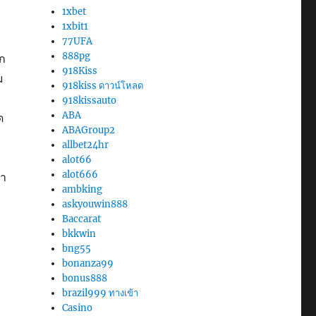
1xbet
1xbit1
77UFA
888pg
วก
918Kiss
ม
918kiss ดาวน์โหลด
่
918kissauto
ABA
ด
ABAGroup2
allbet24hr
alot66
alot666
คา
ambking
askyouwin888
Baccarat
bkkwin
bng55
bonanza99
bonus888
brazil999 ทางเข้า
Casino