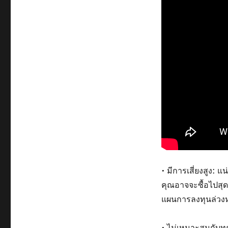
• มีการเสี่ยงสูง: แ
คุณอาจจะซื้อไปสุด
แผนการลงทุนล่วงห
• ไม่เหมาะสมกับทุก