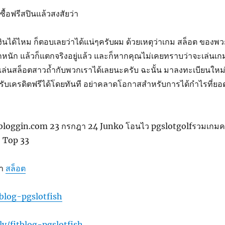
ื้อฟรีสปินแล้วสงสัยว่า
เงินได้ไหม ก็ตอบเลยว่าได้แน่ๆครับผม ด้วยเหตุว่าเกม สล็อต ของพ
กหนัก แล้วก็แตกจริงอยู่แล้ว และก็หากคุณไม่เคยทราบว่าจะเล่นเก
เล่นสล็อตสาวถ้ำกับพวกเราได้เลยนะครับ ฉะนั้น มาลงทะเบียนใหม
รรับเครดิตฟรีได้โดยทันที อย่าคลาดโอกาสสำหรับการได้กำไรที่ยอ
fitbloggin.com 23 กรกฎา 24 Junko โอนไว pgslotgolfรวมเกม
ง Top 33
มา
สล็อต
itblog-pgslotfish
ly/fitblog-pgslotfish