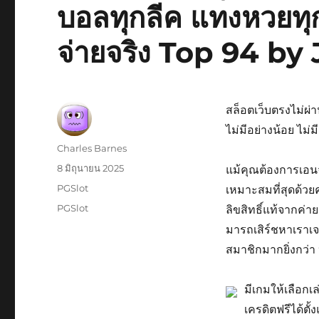
บอลทุกลีค แทงหวยทุก
จ่ายจริง Top 94 by
สล็อตเว็บตรงไม่ผ่
ไม่มีอย่างน้อย ไม
ผู้
Charles Barnes
เขียน
เขียน
8 มิถุนายน 2025
แม้คุณต้องการเอนจ
เมื่อ
หมวด
PGSlot
เหมาะสมที่สุดด้วย
หมู่
ป้าย
PGSlot
ลิขสิทธิ์แท้จากค่า
กำกับ
มารถเสิร์ชหาเราเจ
สมาชิกมากยิ่งกว่
มีเกมให้เลือกเ
เครดิตฟรีได้ต