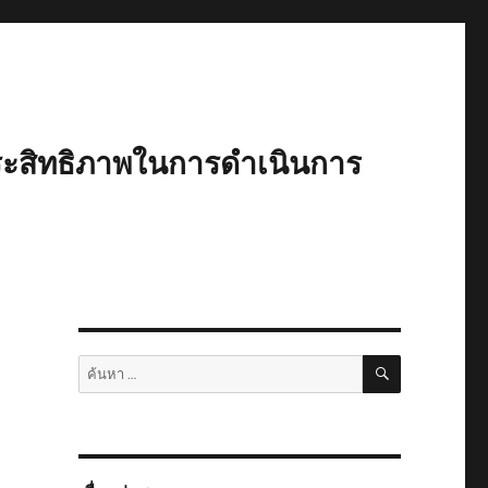
ะสิทธิภาพในการดำเนินการ
ค้นหา
ค้นหา: