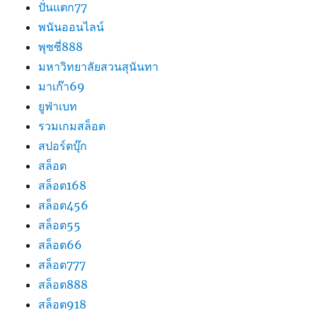
ปั่นแตก77
พนันออนไลน์
พุซซี่888
มหาวิทยาลัยสวนสุนันทา
มาเก๊า69
ยูฟ่าเบท
รวมเกมสล็อต
สปอร์ตบุ๊ก
สล็อต
สล็อต168
สล็อต456
สล็อต55
สล็อต66
สล็อต777
สล็อต888
สล็อต918