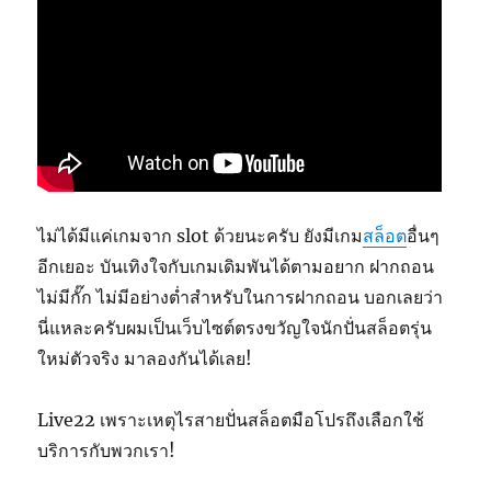
ไม่ได้มีแค่เกมจาก slot ด้วยนะครับ ยังมีเกม
สล็อต
อื่นๆ
อีกเยอะ บันเทิงใจกับเกมเดิมพันได้ตามอยาก ฝากถอน
ไม่มีกั๊ก ไม่มีอย่างต่ำสำหรับในการฝากถอน บอกเลยว่า
นี่แหละครับผมเป็นเว็บไซต์ตรงขวัญใจนักปั่นสล็อตรุ่น
ใหม่ตัวจริง มาลองกันได้เลย!
Live22 เพราะเหตุไรสายปั่นสล็อตมือโปรถึงเลือกใช้
บริการกับพวกเรา!