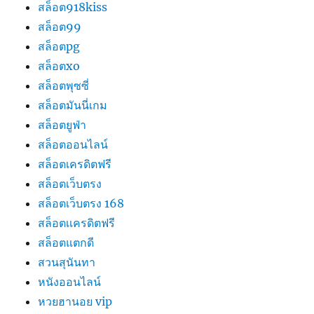
สล็อต918kiss
สล็อต99
สล็อตpg
สล็อตxo
สล็อตพุซซี่
สล็อตมันนี่เกม
สล็อตยูฟ่า
สล็อตออนไลน์
สล็อตเครดิตฟรี
สล็อตเว็บตรง
สล็อตเว็บตรง 168
สล็อตเเครดิตฟรี
สล็อตแตกดี
สวนสุนันทา
หนังออนไลน์
หวยฮานอย vip