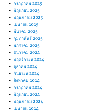
กรกฎาคม 2025
มิถุนายน 2025
พฤษภาคม 2025
เมษายน 2025
มีนาคม 2025
กุมภาพันธ์ 2025
มกราคม 2025
ธันวาคม 2024
พฤศจิกายน 2024
ตุลาคม 2024
กันยายน 2024
สิงหาคม 2024
กรกฎาคม 2024
มิถุนายน 2024
พฤษภาคม 2024
เมษายน 2024