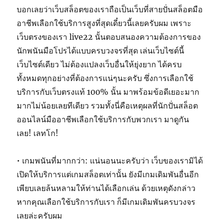
บอกเลยว่าเว็บสล็อตของเราถือเป็นเว็บที่สายปั่นสล็อตมือ
อาชีพเลือกใช้บริการสูงที่สุดเดี๋ยวนี้เลยครับผม เพราะ
เว็บตรงของเรา live22 นั้นตอบสนองความต้องการของ
นักพนันมือโปรได้แบบครบวงจรที่สุด เล่นเว็บไซต์นี้
เว็บไซต์เดียว ไม่ต้องแปลงเว็บอื่นให้ยุ่งยาก ได้ครบ
ทั้งหมดทุกอย่างที่ต้องการแน่ๆนะครับ ซึ่งการเลือกใช้
บริการกับเว็บตรงแท้ 100% นั้น มาพร้อมข้อดีเยอะมาก
มากไม่น้อยเลยทีเดียว รวมทั้งนี่คือเหตุผลที่นักปั่นสล็อต
ออนไลน์มืออาชีพเลือกใช้บริการกับพวกเรา มาดูกัน
เลย! เลทโก!
• เกมพนันที่มากกว่า: แน่นอนนะครับว่า เว็บของเรามิได้
เปิดให้บริการแต่เกมสล็อตเท่านั้น ยังมีเกมเดิมพันอื่นอีก
เพียบเลยล้นหลามให้ท่านได้เลือกเล่น ด้วยเหตุดังกล่าว
หากคุณเลือกใช้บริการกับเรา ก็มีเกมเดิมพันครบวงจร
เลยล่ะครับผม