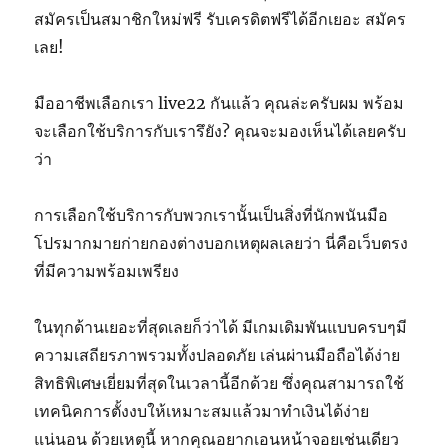
สมัครเป็นสมาชิกใหม่ฟรี รับเครดิตฟรีได้อีกเยอะ สมัคร
เลย!
มืออาชีพเลือกเรา live22 กันแล้ว คุณล่ะครับผม พร้อม
จะเลือกใช้บริการกับเรารึยัง? คุณจะมองเห็นได้เลยครับ
ว่า
การเลือกใช้บริการกับพวกเรานั้นเป็นสิ่งที่นักพนันมือ
โปรมากมายก่ายกองต่างบอกเหตุผลเลยว่า นี่คือเว็บตรง
ที่มีความพร้อมเพรียง
ในทุกด้านเยอะที่สุดเลยก็ว่าได้ มีเกมเดิมพันแบบครบๆมี
ความเสถียรภาพรวมทั้งปลอดภัย เล่นผ่านมือถือได้ง่าย
สิทธิพิเศษเยี่ยมที่สุดในเวลานี้อีกด้วย ซึ่งคุณสามารถใช้
เทคนิคการตั้งงบให้เหมาะสมแล้วมาทำเงินได้ง่าย
แน่นอน ด้วยเหตุนี้ หากคุณอยากเอนหน้าจอยเช่นเดียว