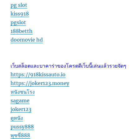
pg slot
kiss918
pgslot
188betth
doomovie hd
เว็บสล็อตและบาคาร่าของโครตดีเว็บนี้เล่นแล้วรวยจัดๆ
https://918kissauto.io
https://joker123.money
หนังชนโรง
sagame
joker123
ดูหนัง
pussy888
พุซซี่888