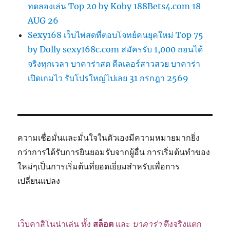
ทดลองเล่น Top 20 by Koby 188Bets4.com 18
AUG 26
Sexy168 เว็บไพ่สดที่ตอบโจทย์คนยุคใหม่ Top 75
by Dolly sexy168c.com สมัครรับ 1,000 ถอนได้
จริงทุกเวลา บาคาร่าสด ดีลเลอร์สาวสวย บาคาร่า
เปิดเกมไว รับโปรใหญ่ไปเลย 31 กรกฎา 2569
ความเชื่อมั่นและมั่นใจในตัวเองมีความหมายมากยิ่ง
กว่าการได้รับการยินยอมรับจากผู้อื่น การเริ่มต้นทำของ
ใหม่ๆเป็นการเริ่มต้นที่ยอดเยี่ยมสำหรับเพื่อการ
เปลี่ยนแปลง
เว็บคาสิโนน่าเล่น ทั้ง
สล็อต
และ
บาคาร่า
ตึงจริงแตก