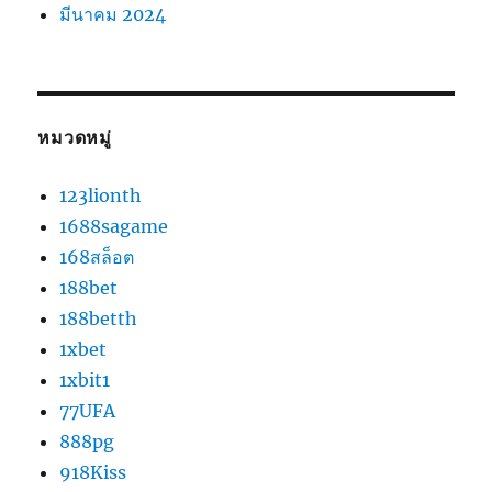
มีนาคม 2024
หมวดหมู่
123lionth
1688sagame
168สล็อต
188bet
188betth
1xbet
1xbit1
77UFA
888pg
918Kiss