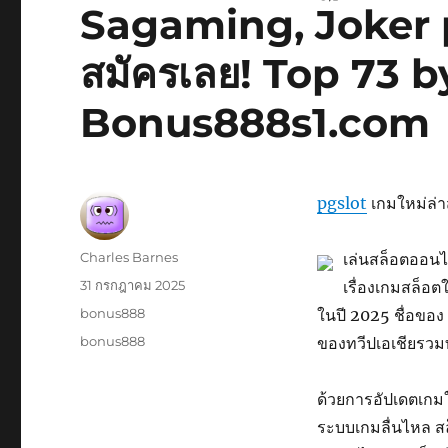
Sagaming, Joker 
สมัครเลย! Top 73 b
Bonus888s1.com
pgslot
เกมใหม่ล่า
ผู้
Charles Barnes
เล่นสล็อตออนไล
เขียน
เขียน
31 กรกฎาคม 2025
เรื่องเกมสล็อต
เมื่อ
หมวด
bonus888
ในปี 2025 ชื่อของ 
หมู่
ป้าย
bonus888
ของทวีปเอเชียรวมท
กำกับ
ด้วยการอัปเดตเกม
ระบบเกมลื่นไหล สล