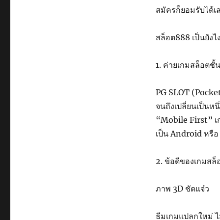
สมัครก็ยอมรับได้เ
สล็อต888 เป็นยังไ
1. ค่ายเกมสล็อตชั้
PG SLOT (Pocket G
จนถึงเปลี่ยนเป็นหน
“Mobile First” เก
เป็น Android หรือ
2. ข้อดีของเกมสล
ภาพ 3D ชัดแจ๋ว
ธีมเกมแปลกใหม่ ไ