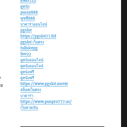
joker123
ดูหนัง
pussy888
พุซซี่888
บาคาร่าออนไลน์
pgslot
https://pgslot77.ltd
pgslot เว็บตรง
fullslotpg
live22
ดูหนังออนไลน์
ดูหนังออนไลน์
ดูหนังฟรี
ก
ดูหนังฟรี
https://www.pgslot.movie
าย
สล็อตเว็บตรง
บาคาร่า
https://www.punpro777.us/
เว็บหวยเงิน