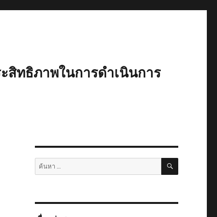
ะสิทธิภาพในการดำเนินการ
ค้นหา
ค้นหา: