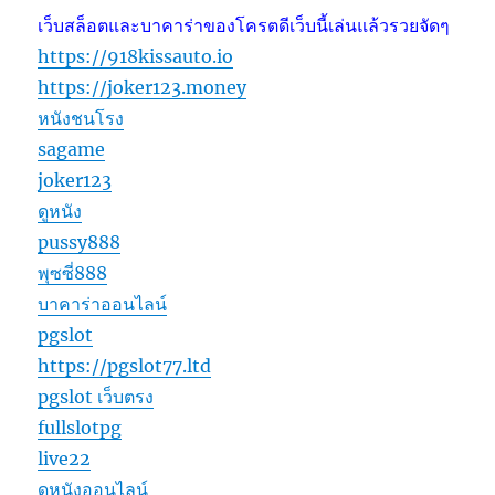
เว็บสล็อตและบาคาร่าของโครตดีเว็บนี้เล่นแล้วรวยจัดๆ
https://918kissauto.io
https://joker123.money
หนังชนโรง
sagame
joker123
ดูหนัง
pussy888
พุซซี่888
บาคาร่าออนไลน์
pgslot
https://pgslot77.ltd
pgslot เว็บตรง
fullslotpg
live22
ดูหนังออนไลน์