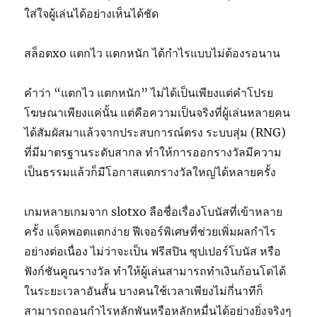
ใส่ใจผู้เล่นได้อย่างเห็นได้ชัด
สล็อตxo แตกไว แตกหนัก ได้กำไรแบบไม่ต้องรอนาน
คำว่า “แตกไว แตกหนัก” ไม่ได้เป็นเพียงแต่คำโปรย
โฆษณาเพียงแค่นั้น แต่คือความเป็นจริงที่ผู้เล่นหลายคน
ได้สัมผัสมาแล้วจากประสบการณ์ตรง ระบบสุ่ม (RNG)
ที่มีมาตรฐานระดับสากล ทำให้การออกรางวัลมีความ
เป็นธรรมแล้วก็มีโอกาสแตกรางวัลใหญ่ได้หลายครั้ง
เกมหลายเกมจาก slotxo ลือชื่อเรื่องโบนัสที่เข้าหลาย
ครั้ง แจ็คพอตแตกง่าย ฟีเจอร์พิเศษที่ช่วยเพิ่มผลกำไร
อย่างต่อเนื่อง ไม่ว่าจะเป็น ฟรีสปิน ซุปเปอร์โบนัส หรือ
ฟังก์ชันคูณรางวัล ทำให้ผู้เล่นสามารถทำเงินก้อนโตได้
ในระยะเวลาอันสั้น บางคนใช้เวลาเพียงไม่กี่นาทีก็
สามารถถอนกำไรหลักพันหรือหลักหมื่นได้อย่างยิ่งจริงๆ