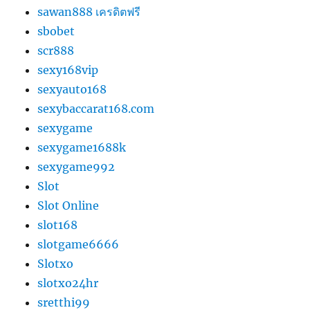
sawan888 เครดิตฟรี
sbobet
scr888
sexy168vip
sexyauto168
sexybaccarat168.com
sexygame
sexygame1688k
sexygame992
Slot
Slot Online
slot168
slotgame6666
Slotxo
slotxo24hr
sretthi99