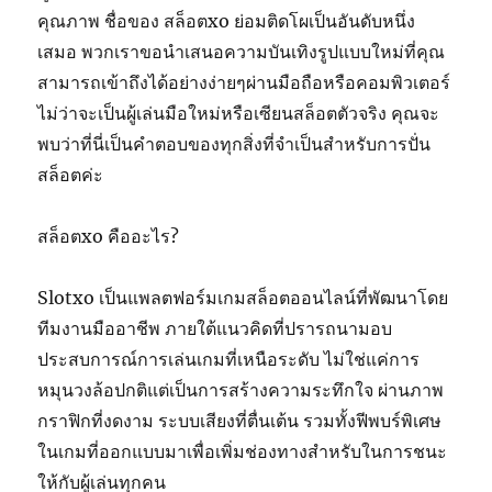
คุณภาพ ชื่อของ สล็อตxo ย่อมติดโผเป็นอันดับหนึ่ง
เสมอ พวกเราขอนำเสนอความบันเทิงรูปแบบใหม่ที่คุณ
สามารถเข้าถึงได้อย่างง่ายๆผ่านมือถือหรือคอมพิวเตอร์
ไม่ว่าจะเป็นผู้เล่นมือใหม่หรือเซียนสล็อตตัวจริง คุณจะ
พบว่าที่นี่เป็นคำตอบของทุกสิ่งที่จำเป็นสำหรับการปั่น
สล็อตค่ะ
สล็อตxo คืออะไร?
Slotxo เป็นแพลตฟอร์มเกมสล็อตออนไลน์ที่พัฒนาโดย
ทีมงานมืออาชีพ ภายใต้แนวคิดที่ปรารถนามอบ
ประสบการณ์การเล่นเกมที่เหนือระดับ ไม่ใช่แค่การ
หมุนวงล้อปกติแต่เป็นการสร้างความระทึกใจ ผ่านภาพ
กราฟิกที่งดงาม ระบบเสียงที่ตื่นเต้น รวมทั้งฟีพบร์พิเศษ
ในเกมที่ออกแบบมาเพื่อเพิ่มช่องทางสำหรับในการชนะ
ให้กับผู้เล่นทุกคน