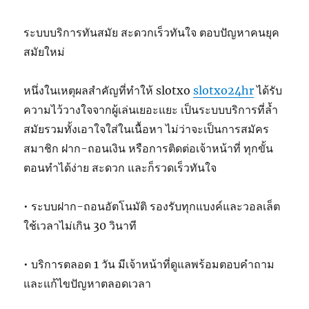
ระบบบริการทันสมัย สะดวกเร็วทันใจ ตอบปัญหาคนยุค
สมัยใหม่
หนึ่งในเหตุผลสำคัญที่ทำให้ slotxo
slotxo24hr
ได้รับ
ความไว้วางใจจากผู้เล่นเยอะแยะ เป็นระบบบริการที่ล้ำ
สมัยรวมทั้งเอาใจใส่ในเนื้อหา ไม่ว่าจะเป็นการสมัคร
สมาชิก ฝาก-ถอนเงิน หรือการติดต่อเจ้าหน้าที่ ทุกขั้น
ตอนทำได้ง่าย สะดวก และก็รวดเร็วทันใจ
• ระบบฝาก-ถอนอัตโนมัติ รองรับทุกแบงค์และวอลเล็ต
ใช้เวลาไม่เกิน 30 วินาที
• บริการตลอด 1 วัน มีเจ้าหน้าที่ดูแลพร้อมตอบคำถาม
และแก้ไขปัญหาตลอดเวลา