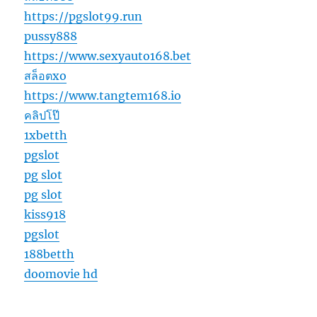
https://pgslot99.run
pussy888
https://www.sexyauto168.bet
สล็อตxo
https://www.tangtem168.io
คลิปโป๊
1xbetth
pgslot
pg slot
pg slot
kiss918
pgslot
188betth
doomovie hd