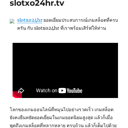
slotxo24hr.tv
slotxo24hr
ยอดเยี่ยมประสบการณ์เกมสล็อตที่ครบ
ครัน กับ slotxo24hr ที่เราพร้อมเสิร์ฟให้ท่าน
โลกของเกมออนไลน์ที่หมุนไปอย่างรวดเร็ว เกมสล็อต
ยังคงยืนหยัดยอดเยี่ยมในเกมยอดนิยมสูงสุด แล้วก็เมื่อ
พูดถึงเกมสล็อตที่หลากหลาย ครบถ้วน แล้วก็เต็มไปด้วย