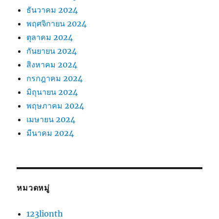
ธันวาคม 2024
พฤศจิกายน 2024
ตุลาคม 2024
กันยายน 2024
สิงหาคม 2024
กรกฎาคม 2024
มิถุนายน 2024
พฤษภาคม 2024
เมษายน 2024
มีนาคม 2024
หมวดหมู่
123lionth