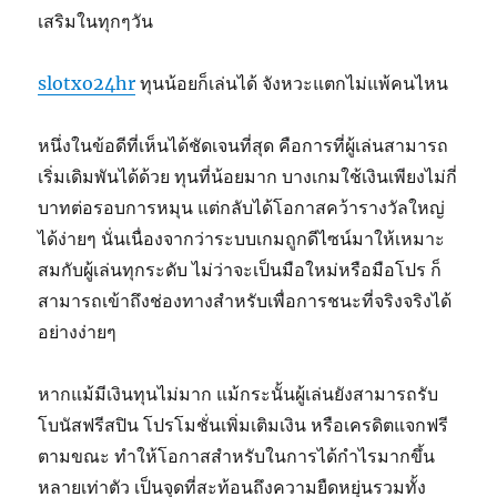
เสริมในทุกๆวัน
slotxo24hr
ทุนน้อยก็เล่นได้ จังหวะแตกไม่แพ้คนไหน
หนึ่งในข้อดีที่เห็นได้ชัดเจนที่สุด คือการที่ผู้เล่นสามารถ
เริ่มเดิมพันได้ด้วย ทุนที่น้อยมาก บางเกมใช้เงินเพียงไม่กี่
บาทต่อรอบการหมุน แต่กลับได้โอกาสคว้ารางวัลใหญ่
ได้ง่ายๆ นั่นเนื่องจากว่าระบบเกมถูกดีไซน์มาให้เหมาะ
สมกับผู้เล่นทุกระดับ ไม่ว่าจะเป็นมือใหม่หรือมือโปร ก็
สามารถเข้าถึงช่องทางสำหรับเพื่อการชนะที่จริงจริงได้
อย่างง่ายๆ
หากแม้มีเงินทุนไม่มาก แม้กระนั้นผู้เล่นยังสามารถรับ
โบนัสฟรีสปิน โปรโมชั่นเพิ่มเติมเงิน หรือเครดิตแจกฟรี
ตามขณะ ทำให้โอกาสสำหรับในการได้กำไรมากขึ้น
หลายเท่าตัว เป็นจุดที่สะท้อนถึงความยืดหยุ่นรวมทั้ง