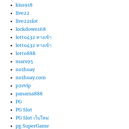
kiss918
live22
live22slot
lockdown168
lotto432 ทางเข้า
lotto432 ทางเข้า
lotto888
mars95
no1huay
no1huay.com
p2vvip
panama888
PG
PG Slot
PG Slot เว็บใหม่
pg SuperGame