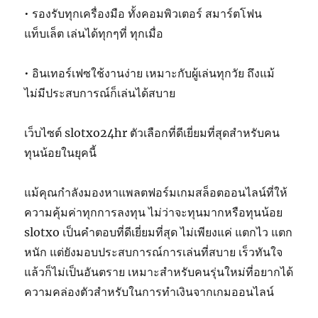
• รองรับทุกเครื่องมือ ทั้งคอมพิวเตอร์ สมาร์ตโฟน
แท็บเล็ต เล่นได้ทุกๆที่ ทุกเมื่อ
• อินเทอร์เฟซใช้งานง่าย เหมาะกับผู้เล่นทุกวัย ถึงแม้
ไม่มีประสบการณ์ก็เล่นได้สบาย
เว็บไซต์ slotxo24hr ตัวเลือกที่ดีเยี่ยมที่สุดสำหรับคน
ทุนน้อยในยุคนี้
แม้คุณกำลังมองหาแพลตฟอร์มเกมสล็อตออนไลน์ที่ให้
ความคุ้มค่าทุกการลงทุน ไม่ว่าจะทุนมากหรือทุนน้อย
slotxo เป็นคำตอบที่ดีเยี่ยมที่สุด ไม่เพียงแค่ แตกไว แตก
หนัก แต่ยังมอบประสบการณ์การเล่นที่สบาย เร็วทันใจ
แล้วก็ไม่เป็นอันตราย เหมาะสำหรับคนรุ่นใหม่ที่อยากได้
ความคล่องตัวสำหรับในการทำเงินจากเกมออนไลน์