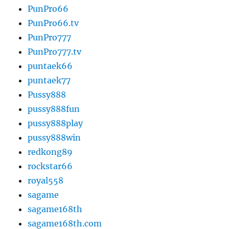
PunPro66
PunPro66.tv
PunPro777
PunPro777.tv
puntaek66
puntaek77
Pussy888
pussy888fun
pussy888play
pussy888win
redkong89
rockstar66
royal558
sagame
sagame168th
sagame168th.com