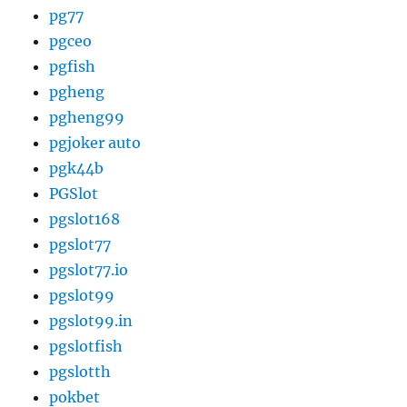
pg77
pgceo
pgfish
pgheng
pgheng99
pgjoker auto
pgk44b
PGSlot
pgslot168
pgslot77
pgslot77.io
pgslot99
pgslot99.in
pgslotfish
pgslotth
pokbet