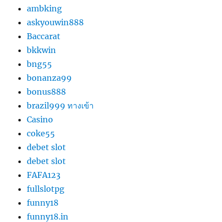
ambking
askyouwin888
Baccarat
bkkwin
bng55
bonanza99
bonus888
brazil999 ทางเข้า
Casino
coke55
debet slot
debet slot
FAFA123
fullslotpg
funny18
funny18.in