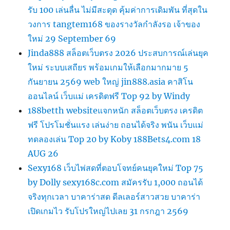
รับ 100 เล่นลื่น ไม่มีสะดุด คุ้มค่าการเดิมพัน ที่สุดใน
วงการ tangtem168 ของรางวัลกำลังรอ เจ้าของ
ใหม่ 29 September 69
Jinda888 สล็อตเว็บตรง 2026 ประสบการณ์เล่นยุค
ใหม่ ระบบเสถียร พร้อมเกมให้เลือกมากมาย 5
กันยายน 2569 web ใหญ่ jin888.asia คาสิโน
ออนไลน์ เว็บแม่ เครดิตฟรี Top 92 by Windy
188betth websiteแจกหนัก สล็อตเว็บตรง เครดิต
ฟรี โปรโมชั่นแรง เล่นง่าย ถอนได้จริง พนัน เว็บแม่
ทดลองเล่น Top 20 by Koby 188Bets4.com 18
AUG 26
Sexy168 เว็บไพ่สดที่ตอบโจทย์คนยุคใหม่ Top 75
by Dolly sexy168c.com สมัครรับ 1,000 ถอนได้
จริงทุกเวลา บาคาร่าสด ดีลเลอร์สาวสวย บาคาร่า
เปิดเกมไว รับโปรใหญ่ไปเลย 31 กรกฎา 2569