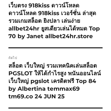
หน้า:
เว็บตรง 918kiss ดาวน์โหลด
ดาวน์โหลด 918kiss เวอร์ชั่น ล่าสุด
รวมเกมสล็อต ยิงปลา เล่นง่าย
allbet24hr ยูสเดียวเล่นได้หมด Top
70 by Janet allbet24hr.store
ถัดไป
สล็อต เว็บใหญ่ รวมเทคนิคเล่นสล็อต
เรื่อง
ต่อ
PGSLOT ให้ได้กำไรสูง พนันออนไลน์
ไป:
เว็บใหญ่ pgslot เครดิตฟรี Top 84
by Albertina temmax69
tm69.co 24 JUN 25