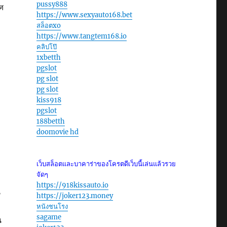
pussy888
ศ
https://www.sexyauto168.bet
สล็อตxo
https://www.tangtem168.io
คลิปโป๊
1xbetth
pgslot
pg slot
pg slot
kiss918
pgslot
188betth
doomovie hd
เว็บสล็อตและบาคาร่าของโครตดีเว็บนี้เล่นแล้วรวย
จัดๆ
https://918kissauto.io
น
https://joker123.money
หนังชนโรง
sagame
น