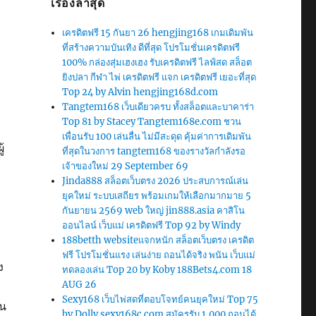
เรื่องล่าสุด
เครดิตฟรี 15 กันยา 26 hengjing168 เกมเดิมพัน
ที่สร้างความบันเทิง ดีที่สุด โปรโมชั่นเครดิตฟรี
100% กล่องสุ่มเฮงเฮง รับเครดิตฟรี ไลฟ์สด สล็อต
ยิงปลา กีฬา ไพ่ เครดิตฟรี แจก เครดิตฟรี เยอะที่สุด
Top 24 by Alvin hengjing168d.com
Tangtem168 เว็บเดียวครบ ทั้งสล็อตและบาคาร่า
Top 81 by Stacey Tangtem168e.com ชวน
เพื่อนรับ 100 เล่นลื่น ไม่มีสะดุด คุ้มค่าการเดิมพัน
้
ที่สุดในวงการ tangtem168 ของรางวัลกำลังรอ
เจ้าของใหม่ 29 September 69
Jinda888 สล็อตเว็บตรง 2026 ประสบการณ์เล่น
ยุคใหม่ ระบบเสถียร พร้อมเกมให้เลือกมากมาย 5
กันยายน 2569 web ใหญ่ jin888.asia คาสิโน
ออนไลน์ เว็บแม่ เครดิตฟรี Top 92 by Windy
188betth websiteแจกหนัก สล็อตเว็บตรง เครดิต
ฟรี โปรโมชั่นแรง เล่นง่าย ถอนได้จริง พนัน เว็บแม่
ง
ทดลองเล่น Top 20 by Koby 188Bets4.com 18
AUG 26
ย
Sexy168 เว็บไพ่สดที่ตอบโจทย์คนยุคใหม่ Top 75
่น
by Dolly sexy168c.com สมัครรับ 1,000 ถอนได้