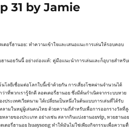
op 31 by Jamie
เตอรี่ฮานอย: ทำความเข้าใจและเสนอแนะการเล่นให้รอบคอบ
านอยวันนี้ อย่างถ่องแท้: คู่มือแนะนำการเล่นและก็อุบายสำหรับผู
คโนโลยีเชื่อมต่อโลกใบนี้เข้าด้วยกัน การเสี่ยงโชคผ่านจำนวนได้
ว่าที่พวกเรารู้จักดี ลอตเตอรี่ฮานอย ซึ่งมีต้นกำเนิดจากระบบหวย
งประเทศเวียดนาม ได้เปลี่ยนเป็นหนึ่งในต้นแบบการเล่นที่ได้รับ
ลามในหมู่ผู้เล่นคนไทย ด้วยความถี่สำหรับเพื่อการออกรางวัลที่สู
หลายของประเภท อย่างเช่น สลากกินแบ่งฮานอยvip, หวยฮานอ
ลอตเตอรี่ฮานอย huaysong ทำให้มันไม่ใช่เพียงกิจกรรมเพื่อความตื