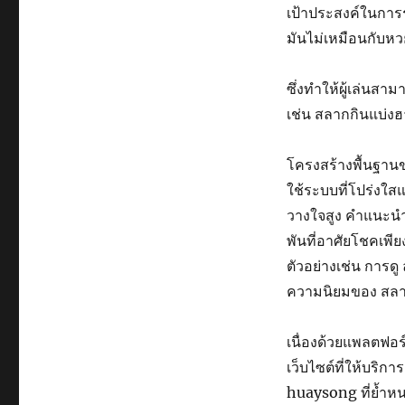
เป้าประสงค์ในการ
มันไม่เหมือนกับหว
ซึ่งทำให้ผู้เล่นส
เช่น สลากกินแบ่ง
โครงสร้างพื้นฐาน
ใช้ระบบที่โปร่งใส
วางใจสูง คำแนะนำส
พันที่อาศัยโชคเพี
ตัวอย่างเช่น การด
ความนิยมของ สลากก
เนื่องด้วยแพลตฟอร์
เว็บไซต์ที่ให้บร
huaysong ที่ย้ำหน