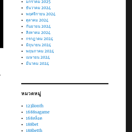
มกราคม 2025
ธันวาคม 2024
พฤศจิกายน 2024
ตุลาคม 2024
กันยายน 2024
สิงหาคม 2024
กรกฎาคม 2024
มิถุนายน 2024
พฤษภาคม 2024
เมษายน 2024
มีนาคม 2024
น
หมวดหมู่
123lionth
1688sagame
168สล็อต
188bet
188betth