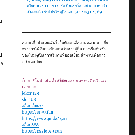
จริงทุกเวลา บาคาร่าสด ดีลเลอร์สาวสวย บาคาร่า
เปิดเกมไว รับโปรใหญ่ไปเลย 31 กรกฎา 2569
น
ความเชื่อมั่นและมั่นใจในตัวเองมีความหมายมากยิ่ง
กว่าการได้รับการยินยอมรับจากผู้อื่น การเริ่มต้นทำ
ป
ของใหม่ๆเป็นการเริ่มต้นที่ยอดเยี่ยมสำหรับเพื่อการ
เปลี่ยนแปลง
อก
เว็บคาสิโนน่าเล่น ทั้ง
สล็อต
และ
บาคาร่า
ตึงจริงแตก
บ่อยมาก
joker 123
slot168
สล็อตเว็บตรง
https://st99.fun
https://www.jinda44.in
น
สล็อต888
https://pgslot99.run