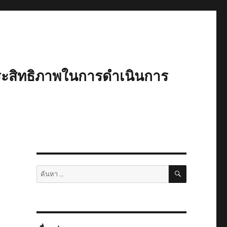
ะสิทธิภาพในการดำเนินการ
ค้นหา
ค้นหา: