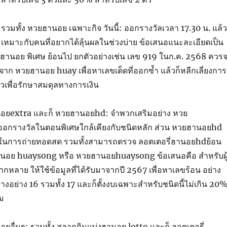
วมทั้ง หวยฮานอย เฉพาะกิจ วันนี้: ออกรางวัลเวลา 17.30 น. แล้ว
บ เหมาะกับคนที่อยากได้ลุ้นผลในช่วงบ่าย ข้อเสนอแนะละเอียดเป็น
ยฮานอย พิเศษ ย้อนไป ยกตัวอย่างเช่น เลข 919 ในก.ค. 2568 ควร
มาจาก หวยฮานอย huay เพื่อหาเลขเด็ดที่ออกซ้ำ แล้วก็หลีกเลี่ยงการ
วเพื่อรักษาสมดุลทางการเงิน
นอยextra และก็ หวยฮานอยhd: จำพวกเสริมอย่าง หวย
 ออกรางวัลในตอนพิเศษใกล้เคียงกับชนิดหลัก ส่วน หวยฮานอยhd
งในการถ่ายทอดสด รวมทั้งสามารถตรวจ ลอตเตอรี่ฮานอยhdย้อน
านอย huaysong หรือ หวยฮานอยhuaysong ข้อเสนอคือ สำหรับผู
กหลาย ให้ใช้ข้อมูลที่ได้รับมาจากปี 2567 เพื่อหาเลขร้อน อย่าง
ล่างอย่าง 16 รวมทั้ง 17 และก็ตั้งงบเฉพาะสำหรับชนิดนี้ไม่เกิน 20
ม
ยอื่นๆ: รวมทั้ง สลากกินแบ่งฮานอย lotto และก็ ลอตเตอรี่