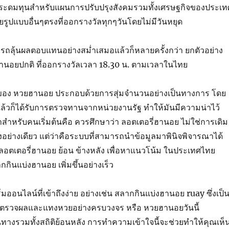
ระดมทุนสำหรับแผนการปรับปรุงสังคมรวมทั้งเศรษฐกิจของประเท
ยรูปแบบอื่นๆตรงที่ออกรางวัลทุกๆวันโดยไม่มีวันหยุด
ามารถลุ้นผลตอบแทนอย่างสม่ำเสมอแล้วก็หลายครั้งกว่า ยกตัวอย่าง
ฮานอยปกติ ที่ออกรางวัลเวลา 18.30 น. ตามเวลาในไทย
ของ หวยฮานอย ประกอบด้วยการสุ่มจำนวนอย่างเป็นทางการ โดย
แล้วก็ได้รับการตรวจทานจากหน่วยงานรัฐ ทำให้มันมีความน่าไว้
ำหรับคนเริ่มต้นคือ ควรศึกษาว่า ลอตเตอรี่ฮานอย ไม่ใช่การเดิม
ยงอย่างเดียว แต่ว่าคือระบบที่สามารถนำข้อมูลมาพินิจพิจารณาได้
ู ลอตเตอรี่ฮานอย ย้อน ข้างหลัง เพื่อหาแนวโน้ม ในประเทศไทย
ินแบ่งฮานอย เพิ่มขึ้นอย่างเร็ว
มออนไลน์ที่เข้าถึงง่าย อย่างเช่น สลากกินแบ่งฮานอย ruay ซึ่งเป็
ิการตรวจผลและแทงหวยอย่างครบวงจร หรือ หวยฮานอยวันนี้
ทางรวมทั้งสถิติย้อนหลัง การทำความเข้าใจนี้จะช่วยทำให้คุณเห็