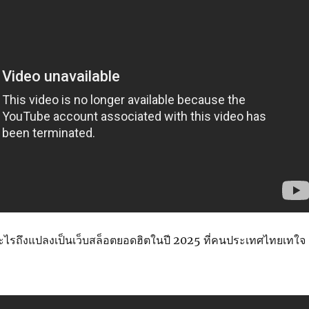
ไรถึงแปลงเป็นเว็บสล็อตยอดฮิตในปี 2025 ที่คนประเทศไทยเทใจ