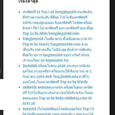
เรื่องล่าสุด
เครดิตฟรี 15 กันยา 26 hengjing168 เกมเดิมพัน
ที่สร้างความบันเทิง ดีที่สุด โปรโมชั่นเครดิตฟรี
100% กล่องสุ่มเฮงเฮง รับเครดิตฟรี ไลฟ์สด สล็อต
ยิงปลา กีฬา ไพ่ เครดิตฟรี แจก เครดิตฟรี เยอะที่สุด
Top 24 by Alvin hengjing168d.com
Tangtem168 เว็บเดียวครบ ทั้งสล็อตและบาคาร่า
Top 81 by Stacey Tangtem168e.com ชวน
เพื่อนรับ 100 เล่นลื่น ไม่มีสะดุด คุ้มค่าการเดิมพัน
ที่สุดในวงการ tangtem168 ของรางวัลกำลังรอ
เจ้าของใหม่ 29 September 69
Jinda888 สล็อตเว็บตรง 2026 ประสบการณ์เล่น
ยุคใหม่ ระบบเสถียร พร้อมเกมให้เลือกมากมาย 5
กันยายน 2569 web ใหญ่ jin888.asia คาสิโน
ออนไลน์ เว็บแม่ เครดิตฟรี Top 92 by Windy
188betth websiteแจกหนัก สล็อตเว็บตรง เครดิต
ฟรี โปรโมชั่นแรง เล่นง่าย ถอนได้จริง พนัน เว็บแม่
ทดลองเล่น Top 20 by Koby 188Bets4.com 18
AUG 26
Sexy168 เว็บไพ่สดที่ตอบโจทย์คนยุคใหม่ Top 75
by Dolly sexy168c.com สมัครรับ 1,000 ถอนได้