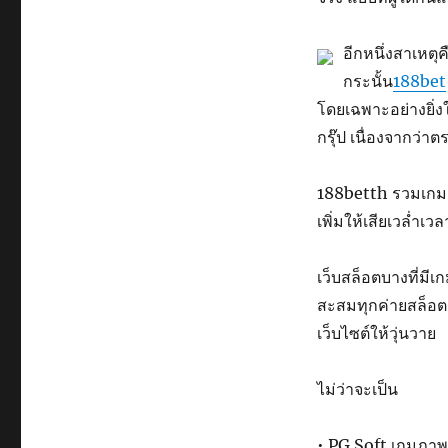
อีกหนึ่งสาเหตุ
กระนั้น
188bet
โดยเฉพาะอย่างยิ่ง
กรุ๊ป เนื่องจากว่าตร
188betth รวมเกมส
เพิ่มให้เสียเวล่ำเวล
เว็บสล็อตบางที่มีเ
สะสมทุกค่ายสล็อตร
เว็บไซต์ให้วุ่นวาย
ไม่ว่าจะเป็น
• PG Soft เกมภาพ