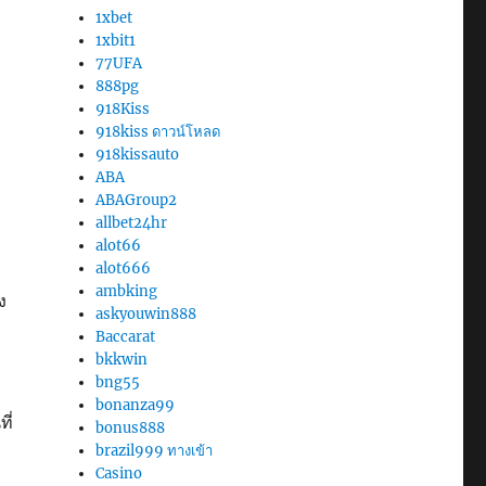
1xbet
1xbit1
77UFA
888pg
918Kiss
918kiss ดาวน์โหลด
918kissauto
ABA
ABAGroup2
allbet24hr
alot66
alot666
ambking
ง
askyouwin888
Baccarat
bkkwin
bng55
bonanza99
ี่
bonus888
brazil999 ทางเข้า
Casino