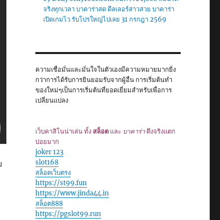
จริงทุกเวลา บาคาร่าสด ดีลเลอร์สาวสวย บาคาร่า
เปิดเกมไว รับโปรใหญ่ไปเลย 31 กรกฎา 2569
ความเชื่อมั่นและมั่นใจในตัวเองมีความหมายมากยิ่ง
กว่าการได้รับการยินยอมรับจากผู้อื่น การเริ่มต้นทำ
ของใหม่ๆเป็นการเริ่มต้นที่ยอดเยี่ยมสำหรับเพื่อการ
เปลี่ยนแปลง
เว็บคาสิโนน่าเล่น ทั้ง
สล็อต
และ
บาคาร่า
ตึงจริงแตก
บ่อยมาก
joker 123
slot168
ย
สล็อตเว็บตรง
https://st99.fun
https://www.jinda44.in
สล็อต888
https://pgslot99.run