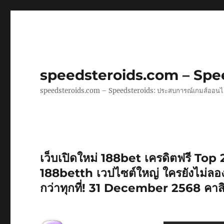
speedsteroids.com – Speed
speedsteroids.com – Speedsteroids: ประสบการณ์เกมส์ออนไลน์ท
เว็บเปิดใหม่ 188bet เครดิตฟรี To
188betth เวปไซต์ใหญ่ ใครยังไม่ล
กว่าทุกที่! 31 December 2568 คา