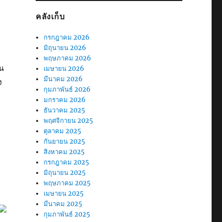
คลังเก็บ
กรกฎาคม 2026
มิถุนายน 2026
พฤษภาคม 2026
าน
เมษายน 2026
มีนาคม 2026
ง
กุมภาพันธ์ 2026
มกราคม 2026
ธันวาคม 2025
พฤศจิกายน 2025
ตุลาคม 2025
กันยายน 2025
สิงหาคม 2025
กรกฎาคม 2025
มิถุนายน 2025
พฤษภาคม 2025
เมษายน 2025
มีนาคม 2025
กุมภาพันธ์ 2025