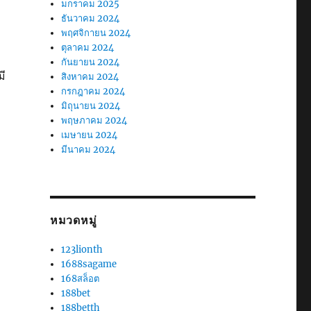
มกราคม 2025
ธันวาคม 2024
พฤศจิกายน 2024
ตุลาคม 2024
กันยายน 2024
มี
สิงหาคม 2024
กรกฎาคม 2024
มิถุนายน 2024
พฤษภาคม 2024
เมษายน 2024
มีนาคม 2024
หมวดหมู่
123lionth
1688sagame
168สล็อต
188bet
188betth