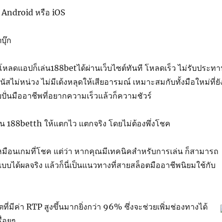
ี่ Android หรือ iOS
บุ๊ก
องโหลดแอปก็เล่น188betได้ผ่านเว็บไซต์ทันที โหลดเร็ว ไม่รับประท
ัสไม่หน่วง ไม่มีเด้งหลุดให้เสียอารมณ์ เหมาะสมกับทั้งมือใหม่ที่ยั
่นมืออาชีพที่อยากความเร็วแล้วก็ความชัวร์
ใน 188betth ให้แตกไว แตกจริง โดยไม่ต้องพึ่งโชค
หมือนเกมที่โชค แต่ว่า หากคุณมีเทคนิคสำหรับการเล่น ก็สามารถ
บบได้ผลจริง แล้วก็นี่เป็นแนวทางที่สายสล็อตมืออาชีพนิยมใช้กับ
ที่มีค่า RTP สูงขึ้นมากยิ่งกว่า 96% ซึ่งจะช่วยเพิ่มช่องทางได้
ื่อยๆ