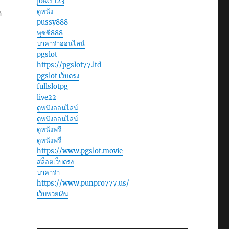
joker123
ดูหนัง
ด
pussy888
พุซซี่888
บาคาร่าออนไลน์
pgslot
https://pgslot77.ltd
pgslot เว็บตรง
fullslotpg
live22
ดูหนังออนไลน์
ดูหนังออนไลน์
ดูหนังฟรี
ดูหนังฟรี
https://www.pgslot.movie
สล็อตเว็บตรง
บาคาร่า
https://www.punpro777.us/
เว็บหวยเงิน