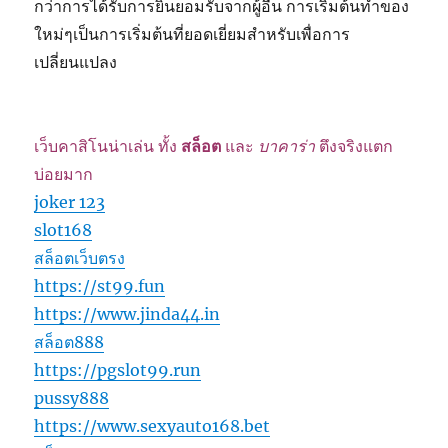
กว่าการได้รับการยินยอมรับจากผู้อื่น การเริ่มต้นทำของ
ใหม่ๆเป็นการเริ่มต้นที่ยอดเยี่ยมสำหรับเพื่อการ
เปลี่ยนแปลง
เว็บคาสิโนน่าเล่น ทั้ง
สล็อต
และ
บาคาร่า
ตึงจริงแตก
บ่อยมาก
joker 123
slot168
สล็อตเว็บตรง
https://st99.fun
https://www.jinda44.in
สล็อต888
https://pgslot99.run
pussy888
https://www.sexyauto168.bet