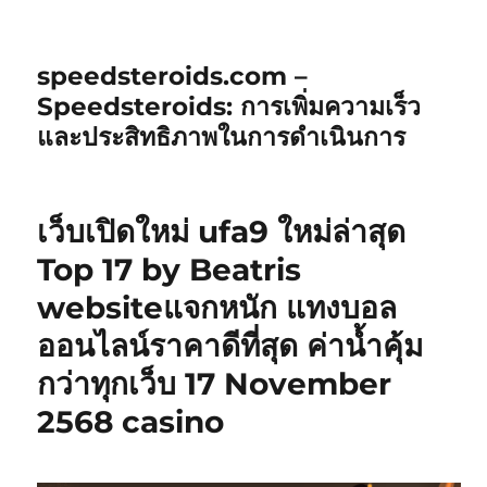
speedsteroids.com –
Speedsteroids: การเพิ่มความเร็ว
และประสิทธิภาพในการดำเนินการ
เว็บเปิดใหม่ ufa9 ใหม่ล่าสุด
Top 17 by Beatris
websiteแจกหนัก แทงบอล
ออนไลน์ราคาดีที่สุด ค่าน้ำคุ้ม
กว่าทุกเว็บ 17 November
2568 casino