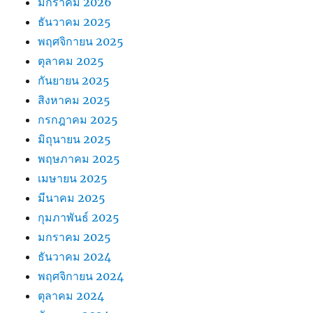
มกราคม 2026
ธันวาคม 2025
พฤศจิกายน 2025
ตุลาคม 2025
กันยายน 2025
สิงหาคม 2025
กรกฎาคม 2025
มิถุนายน 2025
พฤษภาคม 2025
เมษายน 2025
มีนาคม 2025
กุมภาพันธ์ 2025
มกราคม 2025
ธันวาคม 2024
พฤศจิกายน 2024
ตุลาคม 2024