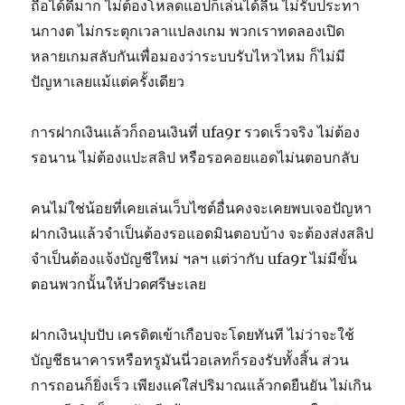
ถือได้ดีมาก ไม่ต้องโหลดแอปก็เล่นได้ลื่น ไม่รับประทา
นกางต ไม่กระตุกเวลาแปลงเกม พวกเราทดลองเปิด
หลายเกมสลับกันเพื่อมองว่าระบบรับไหวไหม ก็ไม่มี
ปัญหาเลยแม้แต่ครั้งเดียว
การฝากเงินแล้วก็ถอนเงินที่ ufa9r รวดเร็วจริง ไม่ต้อง
รอนาน ไม่ต้องแปะสลิป หรือรอคอยแอดไม่นตอบกลับ
คนไม่ใช่น้อยที่เคยเล่นเว็บไซต์อื่นคงจะเคยพบเจอปัญหา
ฝากเงินแล้วจำเป็นต้องรอแอดมินตอบบ้าง จะต้องส่งสลิป
จำเป็นต้องแจ้งบัญชีใหม่ ฯลฯ แต่ว่ากับ ufa9r ไม่มีขั้น
ตอนพวกนั้นให้ปวดศรีษะเลย
ฝากเงินปุบปับ เครดิตเข้าเกือบจะโดยทันที ไม่ว่าจะใช้
บัญชีธนาคารหรือทรูมันนี่วอเลทก็รองรับทั้งสิ้น ส่วน
การถอนก็ยิ่งเร็ว เพียงแค่ใส่ปริมาณแล้วกดยืนยัน ไม่เกิน