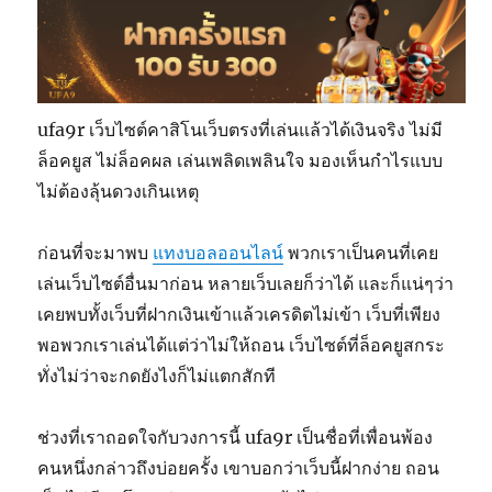
ufa9r เว็บไซต์คาสิโนเว็บตรงที่เล่นแล้วได้เงินจริง ไม่มี
ล็อคยูส ไม่ล็อคผล เล่นเพลิดเพลินใจ มองเห็นกำไรแบบ
ไม่ต้องลุ้นดวงเกินเหตุ
ก่อนที่จะมาพบ
แทงบอลออนไลน์
พวกเราเป็นคนที่เคย
เล่นเว็บไซต์อื่นมาก่อน หลายเว็บเลยก็ว่าได้ และก็แน่ๆว่า
เคยพบทั้งเว็บที่ฝากเงินเข้าแล้วเครดิตไม่เข้า เว็บที่เพียง
พอพวกเราเล่นได้แต่ว่าไม่ให้ถอน เว็บไซต์ที่ล็อคยูสกระ
ทั่งไม่ว่าจะกดยังไงก็ไม่แตกสักที
ช่วงที่เราถอดใจกับวงการนี้ ufa9r เป็นชื่อที่เพื่อนพ้อง
คนหนึ่งกล่าวถึงบ่อยครั้ง เขาบอกว่าเว็บนี้ฝากง่าย ถอน