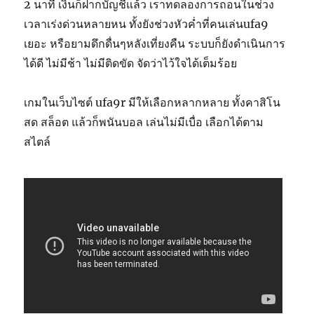
2 นาที เงินก็ฝากบัญชีแล้ว เราทดลองการถอนในช่วง
เวลาเร่งด่วนหลายหน ทั้งยังช่วงหัวค่ำที่คนเล่นufa9
เยอะ หรือยามดึกดื่นๆหลังเที่ยงคืน ระบบก็ยังดำเนินการ
ได้ดี ไม่มีช้า ไม่มีติดขัด จัดว่าไว้ใจได้เต็มร้อย
เกมในเว็บไซต์ ufa9r มีให้เลือกหลากหลาย ทั้งคาสิโน
สด สล็อต แล้วก็พนันบอล เล่นไม่มีเบื่อ เลือกได้ตาม
สไตล์