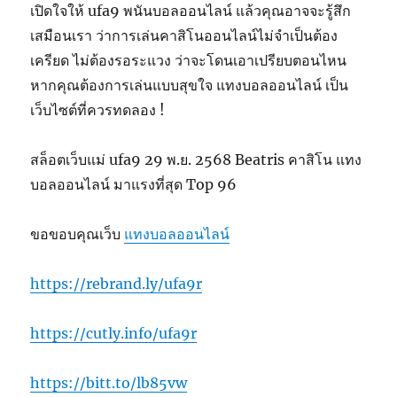
เปิดใจให้ ufa9 พนันบอลออนไลน์ แล้วคุณอาจจะรู้สึก
เสมือนเรา ว่าการเล่นคาสิโนออนไลน์ไม่จำเป็นต้อง
เครียด ไม่ต้องรอระแวง ว่าจะโดนเอาเปรียบตอนไหน
หากคุณต้องการเล่นแบบสุขใจ แทงบอลออนไลน์ เป็น
เว็บไซต์ที่ควรทดลอง !
สล็อตเว็บแม่ ufa9 29 พ.ย. 2568 Beatris คาสิโน แทง
บอลออนไลน์ มาแรงที่สุด Top 96
ขอขอบคุณเว็บ
แทงบอลออนไลน์
https://rebrand.ly/ufa9r
https://cutly.info/ufa9r
https://bitt.to/lb85vw