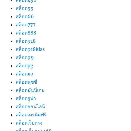
สล็อต55
สล็อต66
สล็อต777
สล็อต888
สล็อต918
สล็อต918kiss
สล็อต99
สล็อตpg
สล็อตxo
สล็อตพุซซี่
สล็อตมันนี่เกม
สล็อตยูฟ่า
สล็อตออนไลน์
สล็อตเครดิตฟรี
สล็อตเว็บตรง
สล็อตเว็บตรง 168