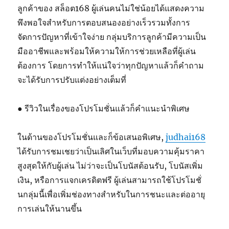
ลูกค้าของ สล็อต168 ผู้เล่นคนไม่ใช่น้อยได้แสดงความ
พึงพอใจสำหรับการตอบสนองอย่างเร็วรวมทั้งการ
จัดการปัญหาที่เข้าใจง่าย กลุ่มบริการลูกค้ามีความเป็น
มืออาชีพและพร้อมให้ความให้การช่วยเหลือที่ผู้เล่น
ต้องการ โดยการทำให้แน่ใจว่าทุกปัญหาแล้วก็คำถาม
จะได้รับการปรับแต่งอย่างเต็มที่
● รีวิวในเรื่องของโปรโมชั่นแล้วก็คำแนะนำพิเศษ
ในด้านของโปรโมชั่นและก็ข้อเสนอพิเศษ,
judhai168
ได้รับการชมเชยว่าเป็นเลิศในเว็บที่มอบความคุ้มราคา
สูงสุดให้กับผู้เล่น ไม่ว่าจะเป็นโบนัสต้อนรับ, โบนัสเพิ่ม
เงิน, หรือการแจกเครดิตฟรี ผู้เล่นสามารถใช้โปรโมชั่
นกลุ่มนี้เพื่อเพิ่มช่องทางสำหรับในการชนะและต่ออายุ
การเล่นให้นานขึ้น