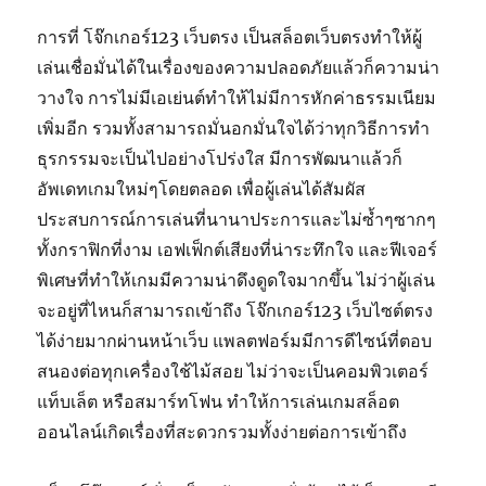
การที่ โจ๊กเกอร์123 เว็บตรง เป็นสล็อตเว็บตรงทำให้ผู้
เล่นเชื่อมั่นได้ในเรื่องของความปลอดภัยแล้วก็ความน่า
วางใจ การไม่มีเอเย่นต์ทำให้ไม่มีการหักค่าธรรมเนียม
เพิ่มอีก รวมทั้งสามารถมั่นอกมั่นใจได้ว่าทุกวิธีการทำ
ธุรกรรมจะเป็นไปอย่างโปร่งใส มีการพัฒนาแล้วก็
อัพเดทเกมใหม่ๆโดยตลอด เพื่อผู้เล่นได้สัมผัส
ประสบการณ์การเล่นที่นานาประการและไม่ซ้ำๆซากๆ
ทั้งกราฟิกที่งาม เอฟเฟ็กต์เสียงที่น่าระทึกใจ และฟีเจอร์
พิเศษที่ทำให้เกมมีความน่าดึงดูดใจมากขึ้น ไม่ว่าผู้เล่น
จะอยู่ที่ไหนก็สามารถเข้าถึง โจ๊กเกอร์123 เว็บไซต์ตรง
ได้ง่ายมากผ่านหน้าเว็บ แพลตฟอร์มมีการดีไซน์ที่ตอบ
สนองต่อทุกเครื่องใช้ไม้สอย ไม่ว่าจะเป็นคอมพิวเตอร์
แท็บเล็ต หรือสมาร์ทโฟน ทำให้การเล่นเกมสล็อต
ออนไลน์เกิดเรื่องที่สะดวกรวมทั้งง่ายต่อการเข้าถึง