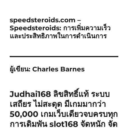
speedsteroids.com –
Speedsteroids: การเพิ่มความเร็ว
และประสิทธิภาพในการดำเนินการ
ผู้เขียน:
Charles Barnes
Judhai168 ลิขสิทธิ์แท้ ระบบ
เสถียร ไม่สะดุด มีเกมมากว่า
50,000 เกมเว็บเดียวจบครบทุก
การเดิมพัน slot168 จัดหนัก จัด