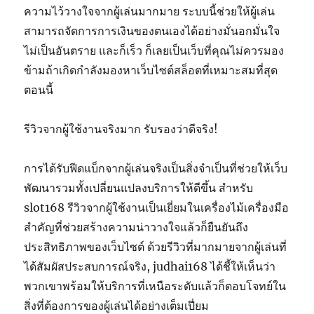
ความไว้วางใจจากผู้เล่นมากมาย ระบบนี้ช่วยให้ผู้เล่น
สามารถจัดการการเงินของตนเองได้อย่างมั่นอกมั่นใจ
ไม่เป็นอันตราย และก็เร็ว ก็เลยเป็นเว็บที่คุณไม่ควรมอง
ข้ามถ้าเกิดกำลังมองหาเว็บไซต์สล็อตที่เหมาะสมที่สุด
ตอนนี้
รีวิวจากผู้ใช้งานจริงมาก รับรองว่าดีจริง!
การได้รับฟีดแบ็กจากผู้เล่นจริงเป็นสิ่งจำเป็นที่ช่วยให้เว็บ
พัฒนารวมทั้งเปลี่ยนแปลงบริการให้ดีขึ้น สำหรับ
slot168 รีวิวจากผู้ใช้งานเป็นเยี่ยมในเครื่องไม้เครื่องมือ
สำคัญที่ช่วยสร้างความน่าวางใจแล้วก็ยืนยันถึง
ประสิทธิภาพของเว็บไซต์ ด้วยรีวิวที่มากมายจากผู้เล่นที่
ได้สัมผัสประสบการณ์จริง, judhai168 ได้ชี้ให้เห็นว่า
พวกเขาพร้อมให้บริการที่เหนือระดับแล้วก็ตอบโจทย์ใน
สิ่งที่ต้องการของผู้เล่นได้อย่างเต็มเปี่ยม