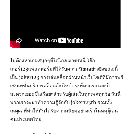
ไม่ต้องหาเกมสนุกๆที่ใดไกล มาตรงนี้ โจ๊ก
เกอร์123แพลตฟอร์มที่ได้รับความนิยมอย่างยิ่งขณะนี้
เป็น joker123 การเล่นสล็อตผ่านหน้าเว็บไซต์ที่มีการพรี
เซนเทชั่นบริการสล็อตเว็บไซต์ตรงที่มาแรง และก็
สะดวกเยอะขึ้นเรื่อยๆสำหรับผู้เล่นในทุกเพศทุกวัย วันนี้
พวกเราจะมาทำความรู้จักกับ joker123th รวมทั้ง
เหตุผลที่ทำให้มันได้รับความนิยมอย่างเร็วในหมู่ผู้เล่น
คนประเทศไทย