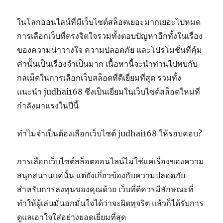
ในโลกออนไลน์ที่มีเว็บไซต์สล็อตเยอะมากเยอะไปหมด
การเลือกเว็บที่ตรงจิตใจรวมทั้งตอบปัญหาอีกทั้งในเรื่อง
ของความน่าวางใจ ความปลอดภัย และโปรโมชั่นที่คุ้ม
ค่านั้นเป็นเรื่องจำเป็นมาก เนื้อหานี้จะนำท่านไปพบกับ
กลเม็ดในการเลือกเว็บสล็อตที่ดีเยี่ยมที่สุด รวมทั้ง
แนะนำ judhai168 ซึ่งเป็นเยี่ยมในเว็บไซต์สล็อตใหม่ที่
กำลังมาแรงในปีนี้
ทำไมจำเป็นต้องเลือกเว็บไซต์ judhai168 ให้รอบคอบ?
การเลือกเว็บไซต์สล็อตออนไลน์ไม่ใช่แค่เรื่องของความ
สนุกสนานแค่นั้น แต่ยังเกี่ยวข้องกับความปลอดภัย
สำหรับการลงทุนของคุณด้วย เว็บที่ดีควรมีลักษณะที่
ทำให้ผู้เล่นมั่นอกมั่นใจได้ว่าจะผิดทุจริต แล้วก็ได้รับการ
ดูแลเอาใจใส่อย่างยอดเยี่ยมที่สุด