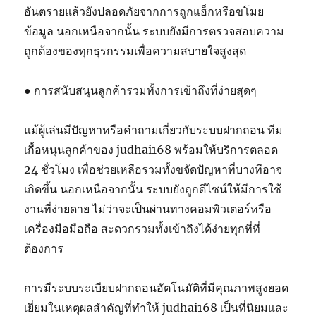
อันตรายแล้วยังปลอดภัยจากการถูกแฮ็กหรือขโมย
ข้อมูล นอกเหนือจากนั้น ระบบยังมีการตรวจสอบความ
ถูกต้องของทุกธุรกรรมเพื่อความสบายใจสูงสุด
● การสนับสนุนลูกค้ารวมทั้งการเข้าถึงที่ง่ายสุดๆ
แม้ผู้เล่นมีปัญหาหรือคำถามเกี่ยวกับระบบฝากถอน ทีม
เกื้อหนุนลูกค้าของ judhai168 พร้อมให้บริการตลอด
24 ชั่วโมง เพื่อช่วยเหลือรวมทั้งขจัดปัญหาที่บางทีอาจ
เกิดขึ้น นอกเหนือจากนั้น ระบบยังถูกดีไซน์ให้มีการใช้
งานที่ง่ายดาย ไม่ว่าจะเป็นผ่านทางคอมพิวเตอร์หรือ
เครื่องมือมือถือ สะดวกรวมทั้งเข้าถึงได้ง่ายทุกที่ที่
ต้องการ
การมีระบบระเบียบฝากถอนอัตโนมัติที่มีคุณภาพสูงยอด
เยี่ยมในเหตุผลสำคัญที่ทำให้ judhai168 เป็นที่นิยมและ