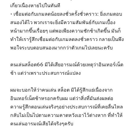
เกี่ยวเนื่องหายไปในทันที
• เชื่อมต่อกับเกมลดน้อยลงชั่วครั้งชั่วคราว: ยิ่งเกมตอบ
สนองได้ไว พวกเราจะยิ่งมีความสัมพันธ์กับเกมเบื้อง
หน้ามากขึ้นเรื่อยๆ แต่พอเพียงความชักช้าเกิดขึ้น มันก็
ทำให้เรารู้สึกเชื่อมต่อกับเกมลดลงชั่วคราว กลายเป็นพึง
พอใจระบบตอบสนองมากกว่าตัวเกมไปเลยนะครับ
คนเล่นสล็อต66 มิได้เสียอารมณ์ด้วยเหตุว่าอินเทอร์เน็ต
ช้า แต่ว่าเพราะประสบการณ์แปลง
ผมจะบอกให้ว่าคนเล่น สล็อต มิได้รู้สึกแย่เนื่องจาก
อินเทอร์เน็ตช้าหรอกครับผม แต่ว่าสิ่งที่มันส่งผลต่อ
ความรู้สึกตอนเล่นจริงๆอย่างประสบการณ์ที่เคยลื่นไหล
กลับไม่เป็นไปตามความคาดหวังเอาไว้ต่างหาก ที่ทำให้
คนเล่นอารมณ์เสียได้จริงๆครับ