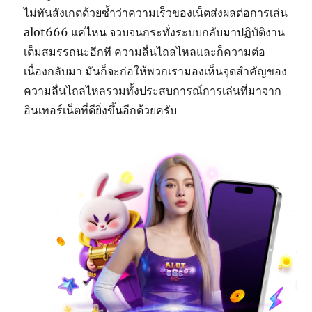
ไม่ทันสังเกตด้วยซ้ำว่าความเร็วของเน็ตส่งผลต่อการเล่น
alot666 แค่ไหน จวบจนกระทั่งระบบกลับมาปฏิบัติงาน
เต็มสมรรถนะอีกที ความลื่นไถลไหลและก็ความต่อ
เนื่องกลับมา มันก็จะก่อให้พวกเรามองเห็นจุดสำคัญของ
ความลื่นไถลไหลรวมทั้งประสบการณ์การเล่นที่มาจาก
อินเทอร์เน็ตที่ดียิ่งขึ้นอีกด้วยครับ