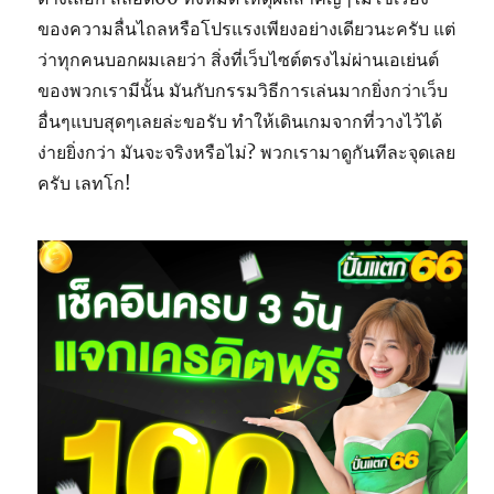
ของความลื่นไถลหรือโปรแรงเพียงอย่างเดียวนะครับ แต่
ว่าทุกคนบอกผมเลยว่า สิ่งที่เว็บไซต์ตรงไม่ผ่านเอเย่นต์
ของพวกเรามีนั้น มันกับกรรมวิธีการเล่นมากยิ่งกว่าเว็บ
อื่นๆแบบสุดๆเลยล่ะขอรับ ทำให้เดินเกมจากที่วางไว้ได้
ง่ายยิ่งกว่า มันจะจริงหรือไม่? พวกเรามาดูกันทีละจุดเลย
ครับ เลทโก!