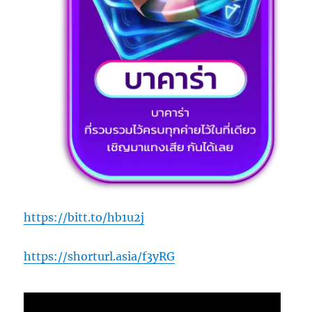
https://bitt.to/hb1u2j
https://shorturl.asia/f3yRG