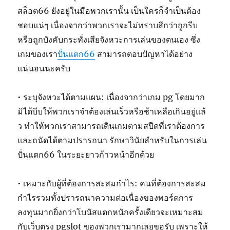
สล็อต66 ยังอยู่ในมือพวกเรานั้น เป็นใครก็จำเป็นต้อง
ชอบแน่ๆ เนื่องจากว่าพวกเราจะไม่ทราบสึกว่าถูกรีบ
หรือถูกบังคับกระทั่งเสียจังหวะการเล่นของตนเอง ซึ่ง
เกมของเรา
ปั่นแตก66
สามารถตอบปัญหาได้อย่าง
แน่นอนนะครับ
• ระบุจังหวะได้ตามแผน: เนื่องจากว่าเกม pg โดยมาก
มิได้บีบให้พวกเราจำต้องเล่นเร็วหรือช้าเหลือเกินอยู่แล้
ว ทำให้พวกเราสามารถเดินเกมตามสปีดที่เราต้องการ
และถนัดได้ตามปรารถนา รักษาวินัยสำหรับในการเล่น
ปั่นแตก66 ในระยะยาวก้าวหน้าอีกด้วย
• เหมาะกับผู้ที่ต้องการสะสมกำไร: คนที่ต้องการสะสม
กำไรรวมทั้งปรารถนาความต่อเนื่องของพอร์ตการ
ลงทุนมากยิ่งกว่าโบนัสแตกหนักครั้งเดียวจะเหมาะสม
กับเว็บตรง pgslot ของพวกเรามากเลยขอรับ เพราะให้