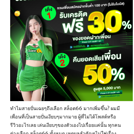
ทำไมสายปั่นเฉยๆถึงเลือก สล็อต66 มากเพิ่มขึ้น? ผมมี
เพื่อนที่เป็นสายปั่นเงียบๆมากมาย ผู้ที่ไม่ได้โพสต์หรือ
รีวิวอะไรเลย เล่นเงียบๆของตัวเองไปเรื่อยแค่นั้น ทุกคน
ต่างเลือก สล็อต66 ทั้งหมด เหตุผลสำคัญๆไม่ใช่เรื่อง