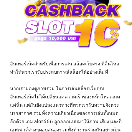
อินเทอร์เน็ตสำหรับเพื่อการเล่น สล็อตเว็บตรง ที่ลื่นไหล
ทำให้พวกเรารับประสบการณ์สล็อตได้อย่างเต็มที่
หากเรามองดูภาพรวม ในการเล่นสล็อตเว็บตรง
อินเทอร์เน็ตไม่ได้เปลี่ยนแค่ความเร็วของหน้าโหลดเกม
แค่นั้น แต่มันยังแปลงแนวทางที่พวกเรารับทราบจังหวะ
บรรยากาศ รวมทั้งความเกี่ยวเนื่องของการเล่นทั้งหมด
อีกด้วย เกม alot666 ถูกออกแบบมาให้ภาพ เสียง และก็
เอฟเฟกต์ต่างๆตอบสนองรวมทั้งทำงานร่วมกันอย่างเป็น