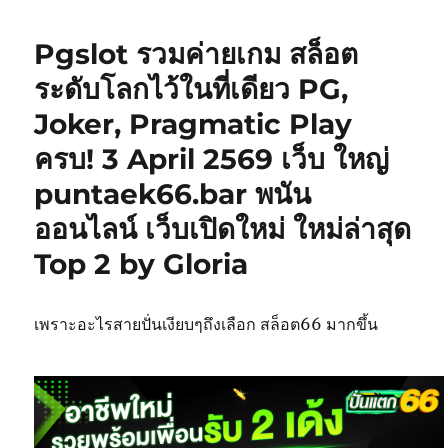
Pgslot รวมค่ายเกม สล็อต
ระดับโลกไว้ในที่เดียว PG,
Joker, Pragmatic Play
ครบ! 3 April 2569 เว็บ ใหญ่
puntaek66.bar พนัน
ออนไลน์ เว็บเปิดใหม่ ใหม่ล่าสุด
Top 2 by Gloria
เพราะอะไรสายปั่นเงียบๆถึงเลือก สล็อต66 มากขึ้น