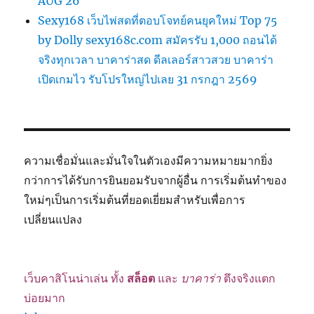
AUG 26
Sexy168 เว็บไพ่สดที่ตอบโจทย์คนยุคใหม่ Top 75
by Dolly sexy168c.com สมัครรับ 1,000 ถอนได้
จริงทุกเวลา บาคาร่าสด ดีลเลอร์สาวสวย บาคาร่า
เปิดเกมไว รับโปรใหญ่ไปเลย 31 กรกฎา 2569
ความเชื่อมั่นและมั่นใจในตัวเองมีความหมายมากยิ่ง
กว่าการได้รับการยินยอมรับจากผู้อื่น การเริ่มต้นทำของ
ใหม่ๆเป็นการเริ่มต้นที่ยอดเยี่ยมสำหรับเพื่อการ
เปลี่ยนแปลง
เว็บคาสิโนน่าเล่น ทั้ง
สล็อต
และ
บาคาร่า
ตึงจริงแตก
บ่อยมาก