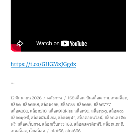
https://t.co/GHGMxJGgdx
…
เขียน
รูป
หมวด
12 มิถุนายน 2026
คลังภาพ
168สล็อต
,
ปั่นสล็อต
,
รวมเกมสล็อต
,
เมื่อ
แบบ
หมู่
สล็อต
,
สล็อต168
,
สล็อต456
,
สล็อต55
,
สล็อต66
,
สล็อต777
,
เรื่อง
สล็อต888
,
สล็อต918
,
สล็อต918kiss
,
สล็อต99
,
สล็อตpg
,
สล็อตxo
,
สล็อตพุซซี่
,
สล็อตมันนี่เกม
,
สล็อตยูฟ่า
,
สล็อตออนไลน์
,
สล็อตเครดิต
ฟรี
,
สล็อตเว็บตรง
,
สล็อตเว็บตรง 168
,
สล็อตเเครดิตฟรี
,
สล็อตแตกดี
,
ป้าย
เกมสล็อต
,
เว็บสล็อต
alot66
,
alot666
กำกับ