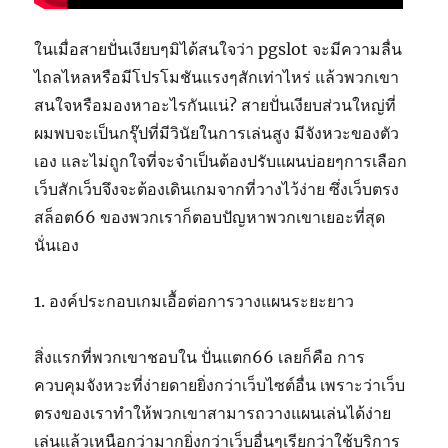
ในเมื่อสายปั่นเงียบๆมิได้สนใจว่า pgslot จะมีความลื่น
ไถลไหลหรือมีโปรโมชันแรงๆสักเท่าไหร่ แล้วพวกเขา
สนใจหรือมองหาอะไรกันแน่? สายปั่นเงียบส่วนใหญ่ที่
ผมพบจะเป็นกรุ๊ปที่มีวินัยในการเล่นสูง มีจังหวะของตัว
เอง และไม่ถูกใจที่จะจำเป็นต้องปรับแผนบ่อยๆการเลือก
เว็บสักเว็บจึงจะต้องเดินเกมจากที่วางไว้ง่าย ซึ่งเว็บตรง
สล็อต66 ของพวกเราก็ตอบปัญหาพวกเขาเยอะที่สุด
นั่นเอง
1. องค์ประกอบเกมเอื้อต่อการวางแผนระยะยาว
สิ่งแรกที่พวกเขาชอบใน ปั่นแตก66 เลยก็คือ การ
ควบคุมจังหวะที่ง่ายดายยิ่งกว่าเว็บไซต์อื่น เพราะว่าเว็บ
ตรงของเราทำให้พวกเขาสามารถวางแผนเล่นได้ง่าย
เล่นแล้วเหนือกว่ามากยิ่งกว่าเว็บอื่นๆเรียกว่าใช้บริการ