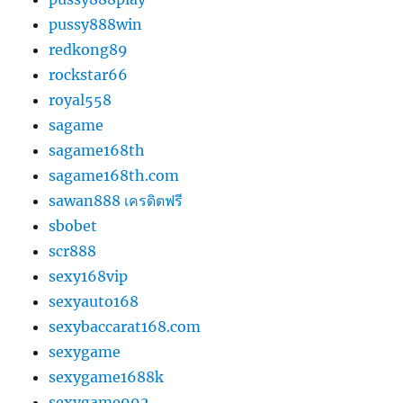
pussy888win
redkong89
rockstar66
royal558
sagame
sagame168th
sagame168th.com
sawan888 เครดิตฟรี
sbobet
scr888
sexy168vip
sexyauto168
sexybaccarat168.com
sexygame
sexygame1688k
sexygame992