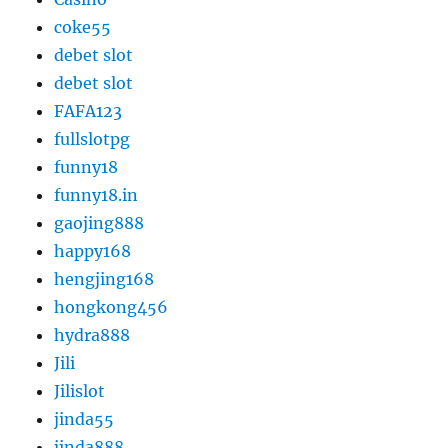
coke55
debet slot
debet slot
FAFA123
fullslotpg
funny18
funny18.in
gaojing888
happy168
hengjing168
hongkong456
hydra888
Jili
Jilislot
jinda55
jinda888