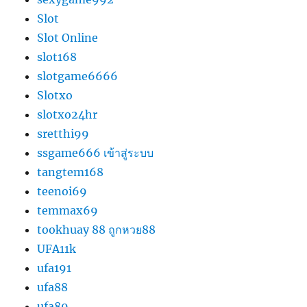
Slot
Slot Online
slot168
slotgame6666
Slotxo
slotxo24hr
sretthi99
ssgame666 เข้าสู่ระบบ
tangtem168
teenoi69
temmax69
tookhuay 88 ถูกหวย88
UFA11k
ufa191
ufa88
ufa89