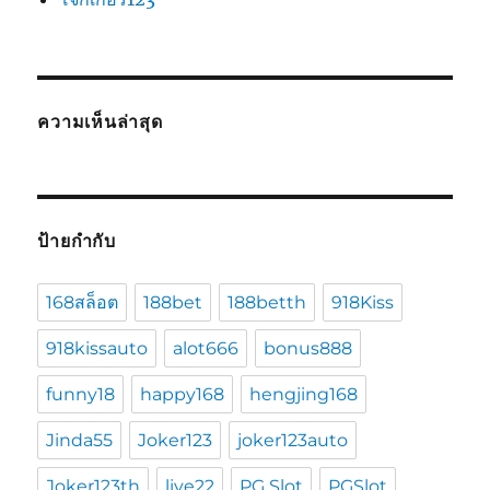
ความเห็นล่าสุด
ป้ายกำกับ
168สล็อต
188bet
188betth
918Kiss
918kissauto
alot666
bonus888
funny18
happy168
hengjing168
Jinda55
Joker123
joker123auto
Joker123th
live22
PG Slot
PGSlot