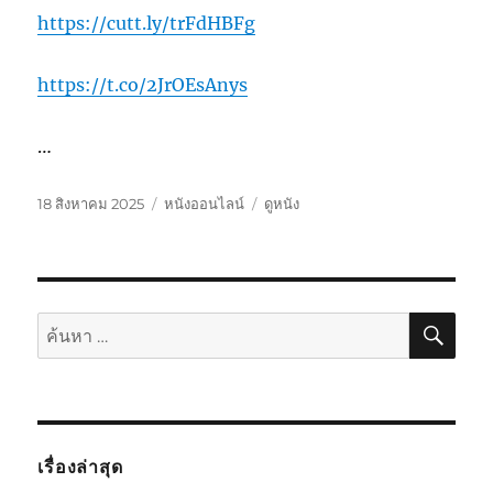
https://cutt.ly/trFdHBFg
https://t.co/2JrOEsAnys
…
เขียน
หมวด
ป้าย
18 สิงหาคม 2025
หนังออนไลน์
ดูหนัง
เมื่อ
หมู่
กำกับ
ค้นห
ค้นหา:
เรื่องล่าสุด