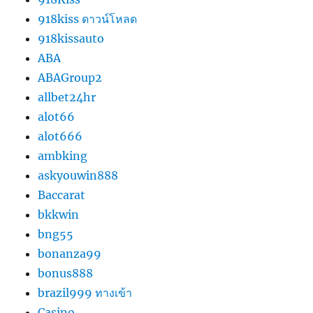
918kiss ดาวน์โหลด
918kissauto
ABA
ABAGroup2
allbet24hr
alot66
alot666
ambking
askyouwin888
Baccarat
bkkwin
bng55
bonanza99
bonus888
brazil999 ทางเข้า
Casino