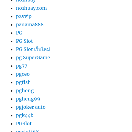
no1huay.com
p2vvip
panama888
PG
PG Slot
PG Slot เว็บใหม่
pg SuperGame
pg77
pgceo
pgfish
pgheng
pgheng99
pgjoker auto
pgk44b
PGSlot
pgslot168