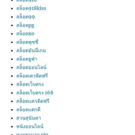
สล็อต918kiss
สล็อต99
สล็อตpg
สล็อตxo
สล็อตพุซซี่
สล็อตมันนี่เกม
สล็อตยูฟ่า
สล็อตออนไลน์
สล็อตเครดิตฟรี
สล็อตเว็บตรง
สล็อตเว็บตรง 168
สล็อตเเครดิตฟรี
สล็อตแตกดี
สวนสุนันทา
หนังออนไลน์
หวยฮานอย vip