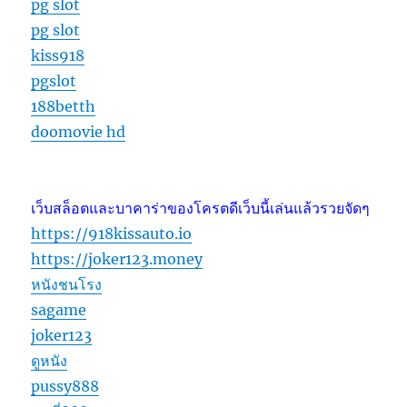
pg slot
pg slot
kiss918
pgslot
188betth
doomovie hd
เว็บสล็อตและบาคาร่าของโครตดีเว็บนี้เล่นแล้วรวยจัดๆ
https://918kissauto.io
https://joker123.money
หนังชนโรง
sagame
joker123
ดูหนัง
pussy888