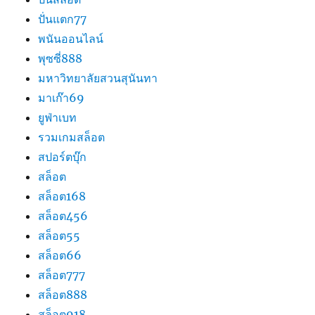
ปั่นแตก77
พนันออนไลน์
พุซซี่888
มหาวิทยาลัยสวนสุนันทา
มาเก๊า69
ยูฟ่าเบท
รวมเกมสล็อต
สปอร์ตบุ๊ก
สล็อต
สล็อต168
สล็อต456
สล็อต55
สล็อต66
สล็อต777
สล็อต888
สล็อต918