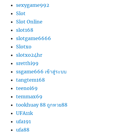
sexygame992
Slot
Slot Online
slot168
slotgame6666
Slotxo
slotxo24hr
sretthi99
ssgame666 เข้าสู่ระบบ
tangtem168
teenoi69
temmax69
tookhuay 88 ถูกหวย88
UFA11k
ufa191
ufa88