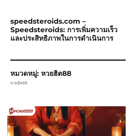
speedsteroids.com –
Speedsteroids: การเพิ่มความเร็ว
และประสิทธิภาพในการดำเนินการ
หมวดหมู่:
หวยฮิต88
หวยฮิต88