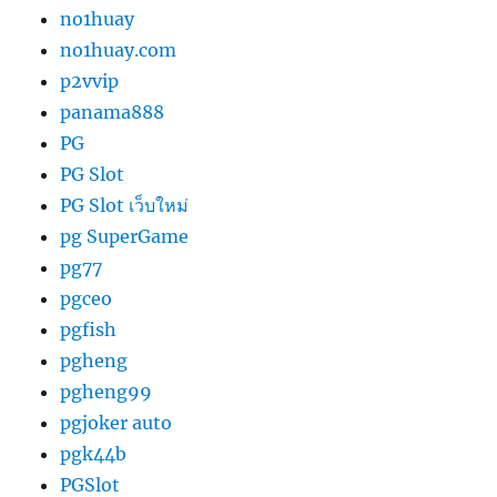
no1huay
no1huay.com
p2vvip
panama888
PG
PG Slot
PG Slot เว็บใหม่
pg SuperGame
pg77
pgceo
pgfish
pgheng
pgheng99
pgjoker auto
pgk44b
PGSlot