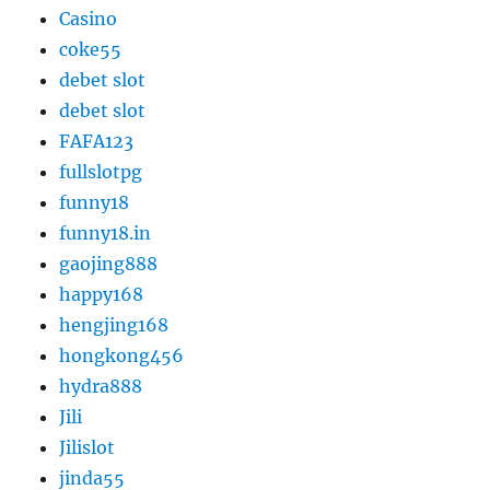
Casino
coke55
debet slot
debet slot
FAFA123
fullslotpg
funny18
funny18.in
gaojing888
happy168
hengjing168
hongkong456
hydra888
Jili
Jilislot
jinda55