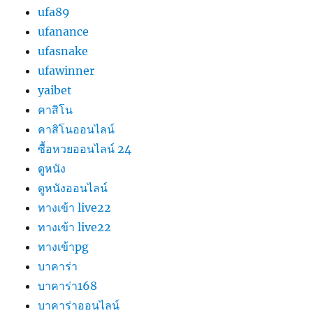
ufa89
ufanance
ufasnake
ufawinner
yaibet
คาสิโน
คาสิโนออนไลน์
ซื้อหวยออนไลน์ 24
ดูหนัง
ดูหนังออนไลน์
ทางเข้า live22
ทางเข้า live22
ทางเข้าpg
บาคาร่า
บาคาร่า168
บาคาร่าออนไลน์