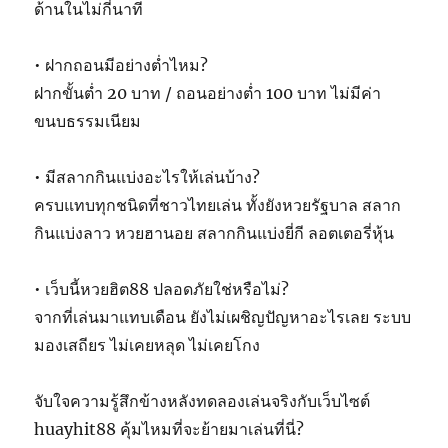
ด้านในไม่กี่นาที
• ฝากถอนมีอย่างต่ำไหม?
ฝากขั้นต่ำ 20 บาท / ถอนอย่างต่ำ 100 บาท ไม่มีค่า
ขนบธรรมเนียม
• มีสลากกินแบ่งอะไรให้เล่นบ้าง?
ครบแทบทุกชนิดที่ชาวไทยเล่น ทั้งยังหวยรัฐบาล สลาก
กินแบ่งลาว หวยฮานอย สลากกินแบ่งยี่กี ลอตเตอรี่หุ้น
• เว็บนี้หวยฮิต88 ปลอดภัยใช่หรือไม่?
จากที่เล่นมาแทบเดือน ยังไม่เผชิญปัญหาอะไรเลย ระบบ
มองเสถียร ไม่เคยหลุด ไม่เคยโกง
จับใจความรู้สึกข้างหลังทดลองเล่นจริงกับเว็บไซต์
huayhit88 คุ้มไหมที่จะย้ายมาเล่นที่นี่?