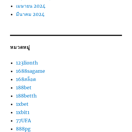
เมษายน 2024
มีนาคม 2024
หมวดหมู่
123lionth
1688sagame
168สล็อต
188bet
188betth
1xbet
1xbit1
77UFA
888pg