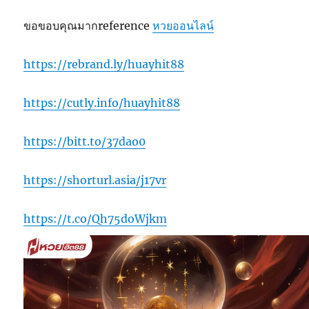
ขอขอบคุณมากreference
หวยออนไลน์
https://rebrand.ly/huayhit88
https://cutly.info/huayhit88
https://bitt.to/37dao0
https://shorturl.asia/j17vr
https://t.co/Qh75doWjkm