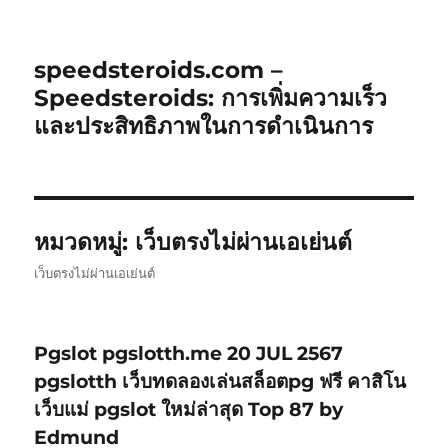
speedsteroids.com –
Speedsteroids: การเพิ่มความเร็ว
และประสิทธิภาพในการดำเนินการ
หมวดหมู่:
เว็บตรงไม่ผ่านเอเย่นต์
เว็บตรงไม่ผ่านเอเย่นต์
Pgslot pgslotth.me 20 JUL 2567
pgslotth เว็บทดลองเล่นสล็อตpg ฟรี คาสิโน
เว็บแม่ pgslot ใหม่ล่าสุด Top 87 by
Edmund