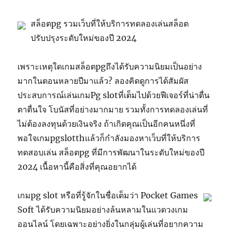
สล็อตpg รวมเว็บที่ให้บริการทดลองเล่นสล็อต
ปรับปรุงระดับใหม่ของปี 2024
เพราะเหตุใดเกมสล็อตpgถึงได้รับความนิยมเป็นอย่าง
มากในตอนหลายปีมาแล้ว? ลองคิดดูการได้สัมผัส
ประสบการณ์เล่นเกมPg slotที่เต็มไปด้วยฟีเจอร์ที่น่าตื่น
ตาตื่นใจ โบนัสที่อย่างมากมาย รวมทั้งการทดลองเล่นที่
ไม่ต้องลงทุนด้วยเงินจริง ถ้าเกิดคุณเป็นอีกคนหนึ่งที่
พอใจเกมpgslotthแล้วก็กำลังมองหาเว็บที่ให้บริการ
ทดสอบเล่น สล็อตpg ที่มีการพัฒนาในระดับใหม่ของปี
2024 เนื้อหานี้คือสิ่งที่คุณอยากได้
เกมpg slot หรือที่รู้จักในชื่อเต็มว่า Pocket Games
Soft ได้รับความนิยมอย่างล้นหลามในแวดวงเกม
ออนไลน์ โดยเฉพาะอย่างยิ่งในกลุ่มผู้เล่นที่อยากความ