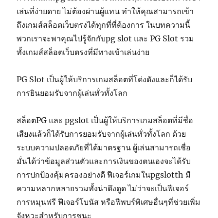
เล่นที่ง่ายดาย ไม่ต้องผ่านผู้แทน ทำให้คุณสามารถเข้า
ถึงเกมส์สล็อตเว็บตรงได้ทุกที่ที่ต้องการ ในบทความนี้
พวกเราจะพาคุณไปรู้จักกับpg slot และ PG Slot รวม
ทั้งเกมส์สล็อตเว็บตรงที่มีทางเข้าเล่นง่าย
PG Slot เป็นผู้ให้บริการเกมสล็อตที่โด่งดังและก็ได้รับ
การยินยอมรับจากผู้เล่นทั่วทั้งโลก
สล็อตPG และ pgslot เป็นผู้ให้บริการเกมสล็อตที่มีชื่อ
เสียงแล้วก็ได้รับการยอมรับจากผู้เล่นทั่วทั้งโลก ด้วย
ระบบความปลอดภัยที่ได้มาตรฐาน ผู้เล่นสามารถเชื่อ
มั่นได้ว่าข้อมูลส่วนตัวและการเงินของตนเองจะได้รับ
การปกป้องคุ้มครองอย่างดี ฟีเจอร์เกมในpgslotth มี
ความหลากหลายรวมทั้งน่าดึงดูด ไม่ว่าจะเป็นฟีเจอร์
การหมุนฟรี ฟีเจอร์โบนัส หรือฟีพบร์พิเศษอื่นๆที่ช่วยเพิ่ม
จังหวะสำหรับการชนะ