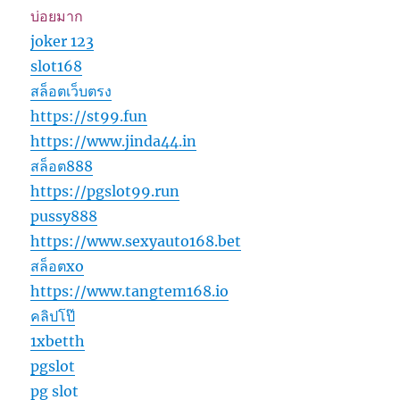
บ่อยมาก
joker 123
slot168
สล็อตเว็บตรง
https://st99.fun
https://www.jinda44.in
สล็อต888
https://pgslot99.run
pussy888
https://www.sexyauto168.bet
สล็อตxo
https://www.tangtem168.io
คลิปโป๊
1xbetth
pgslot
pg slot