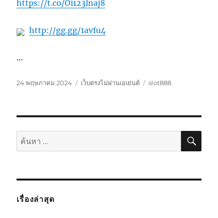
https://t.co/Oi123lnaj8
http://gg.gg/1avfu4
…
เขียน
หมวด
ป้าย
24 พฤษภาคม 2024
เว็บตรงไม่ผ่านเอเย่นต์
slot888
เมื่อ
หมู่
กำกับ
ค้นห
ค้นหา:
เรื่องล่าสุด