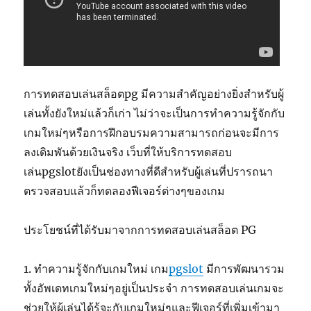
การทดสอบเล่นสล็อตpg มีความสำคัญอย่างยิ่งสำหรับผู้
เล่นทั้งยังใหม่แล้วก็เก่า ไม่ว่าจะเป็นการทำความรู้จักกับ
เกมใหม่ๆหรือการฝึกอบรมความสามารถก่อนจะมีการ
ลงเดิมพันด้วยเงินจริง เว็บที่ให้บริการทดสอบ
เล่นpgslotยังเป็นช่องทางที่ดีสำหรับผู้เล่นที่ปรารถนา
ตรวจสอบแล้วก็ทดลองฟีเจอร์ต่างๆของเกม
ประโยชน์ที่ได้รับมาจากการทดสอบเล่นสล็อต PG
1. ทำความรู้จักกับเกมใหม่ เกม
pgslot
มีการพัฒนารวม
ทั้งอัพเดทเกมใหม่ๆอยู่เป็นประจำ การทดสอบเล่นเกมจะ
ช่วยให้ผู้เล่นได้รู้จะกับเกมใหม่ๆและฟีเจอร์ที่เพิ่มเข้ามา