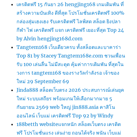
เครดิตฟรี 15 กันยา 26 hengjing168 เกมเดิมพัน ที่
สร้างความบันเทิง ดีที่สุด โปรโมชั่นเครดิตฟรี 100%
กล่องสุ่มเฮงเฮง รับเครดิตฟรี ไลฟ์สด สล็อต ยิงปลา
กีฬา ไพ่ เครดิตฟรี แจก เครดิตฟรี เยอะที่สุด Top 24
by Alvin hengjing168d.com
Tangtem168 เว็บเดียวครบ ทั้งสล็อตและบาคาร่า
Top 81 by Stacey Tangtem168e.com ชวนเพื่อน
รับ 100 เล่นลื่น ไม่มีสะดุด คุ้มค่าการเดิมพัน ที่สุดใน
วงการ tangtem168 ของรางวัลกำลังรอ เจ้าของ
ใหม่ 29 September 69
Jinda888 สล็อตเว็บตรง 2026 ประสบการณ์เล่นยุค
ใหม่ ระบบเสถียร พร้อมเกมให้เลือกมากมาย 5
กันยายน 2569 web ใหญ่ jin888.asia คาสิโน
ออนไลน์ เว็บแม่ เครดิตฟรี Top 92 by Windy
188betth websiteแจกหนัก สล็อตเว็บตรง เครดิต
ฟรี โปรโมชั่นแรง เล่นง่าย ถอนได้จริง พนัน เว็บแม่