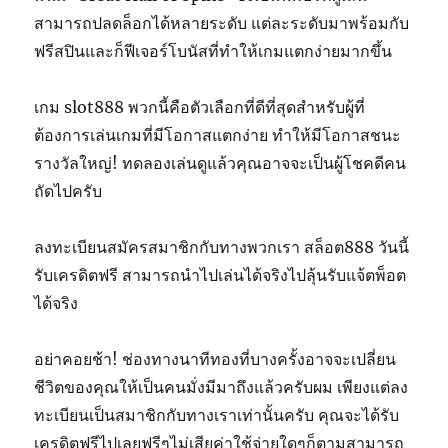
สามารถปลดล็อกได้หลายระดับ แต่ละระดับมาพร้อมกับ
ฟรีสปินและก็ฟีเจอร์โบนัสที่ทำให้เกมแตกง่ายมากขึ้น
เกม slot888 พวกนี้คือตัวเลือกที่ดีที่สุดสำหรับผู้ที่
ต้องการเล่นเกมที่มีโอกาสแตกง่าย ทำให้มีโอกาสชนะ
รางวัลใหญ่! ทดลองเล่นดูแล้วคุณอาจจะเป็นผู้โชคดีคน
ถัดไปครับ
ลงทะเบียนสมัครสมาชิกกับทางพวกเรา สล็อต888 วันนี้
รับเครดิตฟรี สามารถนำไปเล่นได้จริงไปลุ้นรับแจ้ตพ็อต
ได้จริง
อย่าคอยช้า! ช่องทางนาทีทองที่บางครั้งอาจจะเปลี่ยน
ชีวิตของคุณให้เป็นคนมั่งมีมาถึงแล้วครับผม เพียงแต่ลง
ทะเบียนเป็นสมาชิกกับทางเราเท่านั้นครับ คุณจะได้รับ
เครดิตฟรีไปเลยฟรีๆไม่เสียค่าใช้จ่ายใดๆก็ตามสามารถ