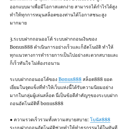
ออกแบบมาเพื่อมีโอกาสแตกง่าย สามารถได้กำไรได้สูง
ทำให้ทุกการหมุนสล็อตของท่านได้โอกาสชนะสูง
มากมาย
3.ระบบฝากถอนออโต้ ระบบฝากถอนเงินของ
Bonus888 ดำเนินการอย่างเร็วและก็อัตโนมัติ ทำให้
ทุกแนวทางการทำรายการเป็นไปอย่างสะดวกสบายและ
ก็เร็วทันใจ ไม่ต้องรอนาน
ระบบฝากถอนออโต้ของ
Bonus888
สล็อต888 ยอด
เยี่ยมในจุดแข็งที่ทำให้เว็บแห่งนี้ได้รับความนิยมอย่าง
มากในกลุ่มผู้เล่นสล็อต นี่เป็นข้อดีสำคัญๆของระบบฝาก
ถอนอัตโนมัติที่ bonus888
● ความรวดเร็วรวมทั้งความสบายสบาย:
โบนัส888
ระบบฝากถอนอัตโนมัติช่วยทำให้ทำธุรกรรมได้ในทันที