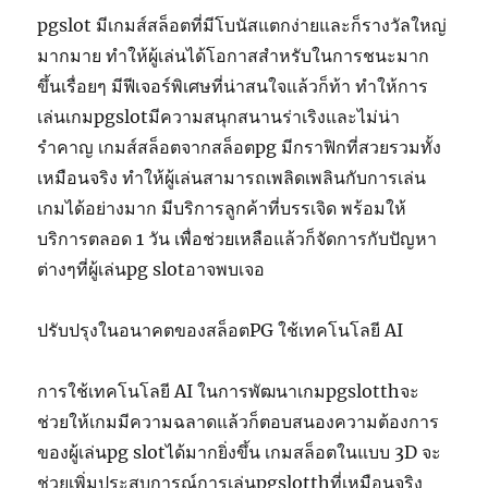
pgslot มีเกมส์สล็อตที่มีโบนัสแตกง่ายและก็รางวัลใหญ่
มากมาย ทำให้ผู้เล่นได้โอกาสสำหรับในการชนะมาก
ขึ้นเรื่อยๆ มีฟีเจอร์พิเศษที่น่าสนใจแล้วก็ท้า ทำให้การ
เล่นเกมpgslotมีความสนุกสนานร่าเริงและไม่น่า
รำคาญ เกมส์สล็อตจากสล็อตpg มีกราฟิกที่สวยรวมทั้ง
เหมือนจริง ทำให้ผู้เล่นสามารถเพลิดเพลินกับการเล่น
เกมได้อย่างมาก มีบริการลูกค้าที่บรรเจิด พร้อมให้
บริการตลอด 1 วัน เพื่อช่วยเหลือแล้วก็จัดการกับปัญหา
ต่างๆที่ผู้เล่นpg slotอาจพบเจอ
ปรับปรุงในอนาคตของสล็อตPG ใช้เทคโนโลยี AI
การใช้เทคโนโลยี AI ในการพัฒนาเกมpgslotthจะ
ช่วยให้เกมมีความฉลาดแล้วก็ตอบสนองความต้องการ
ของผู้เล่นpg slotได้มากยิ่งขึ้น เกมสล็อตในแบบ 3D จะ
ช่วยเพิ่มประสบการณ์การเล่นpgslotthที่เหมือนจริง