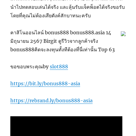
นำไปทดสอบเล่นได้จริง และลุ้นรับแจ็คพ็อตได้จริงขอรับ
โดยที่คุณไม่ต้องเสียตังค์สักบาทนะครับ
คาสิโนออนไลน์ bonus888 bonus888.asia 14
มิถุนายน 2567 Birgit ดูรีวิวจากลูกค้าจริง
bonus888คิดจะลงทุนทั้งทีต้องที่นี่เท่านั้น Top 63
ขอขอบพระคุณby
slot888
https://bit.ly/bonus888-asia
https://rebrand.ly/bonus888-asia