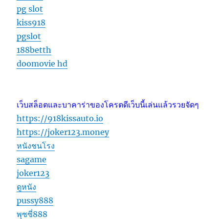
pg slot
kiss918
pgslot
188betth
doomovie hd
เว็บสล็อตและบาคาร่าของโครตดีเว็บนี้เล่นแล้วรวยจัดๆ
https://918kissauto.io
https://joker123.money
หนังชนโรง
sagame
joker123
ดูหนัง
pussy888
พุซซี่888