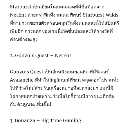
Starburst เป็นเยี่ยมในเกมสล็อตที่มีชื่อที่สุดจาก
NetEnt ด้วยกราฟิกที่งามและฟีพบร์ Starburst Wilds
ที่สามารถขยายตัวครอบคลุมรีลทั้งหมดและก็ให้สปินฟรี
เพิ่มอีก การแตกของเกมนี้เกิดขึ้นบ่อยและให้รางวัลที่
ค่อนข้างจะสูง
2. Gonzo’s Quest – NetEnt
Gonzo’s Quest เป็นอีกหนึ่งเกมยอดฮิต ที่มีฟีเจอร์
Avalanche ที่ทำให้สัญลักษณ์ที่ชนะหลุดลอกไปรวมทั้ง
ให้ที่ว่างใหม่สำหรับเครื่องหมายที่จะตกลงมา เกมนี้มี
โอกาสแตกง่ายเพราะว่าเมื่อใดก็ตามมีการชนะติดต่อ
กัน ตัวคูณจะเพิ่มขึ้น!
3. Bonanza – Big Time Gaming