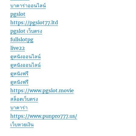
บาคาร่าออนไลน์
pgslot
https://pgslot77.ltd
pgslot เว็บตรง
fullslotpg
live22
ดูหนังออนไลน์
ดูหนังออนไลน์
ดูหนังฟรี
ดูหนังฟรี
https://www.pgslot.movie
สล็อตเว็บตรง
บาคาร่า
https://www.punpro777.us/
เว็บหวยเงิน