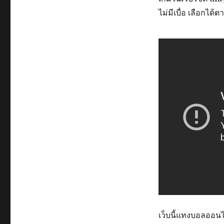
ไม่มีเบื่อ เลือกได้
เว็บนี้แทงบอลออ