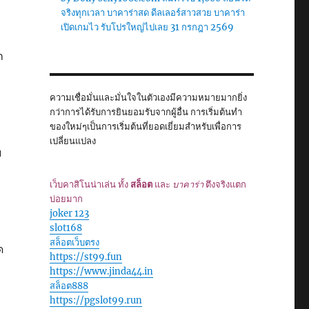
จริงทุกเวลา บาคาร่าสด ดีลเลอร์สาวสวย บาคาร่า
เปิดเกมไว รับโปรใหญ่ไปเลย 31 กรกฎา 2569
ก
ความเชื่อมั่นและมั่นใจในตัวเองมีความหมายมากยิ่ง
กว่าการได้รับการยินยอมรับจากผู้อื่น การเริ่มต้นทำ
ของใหม่ๆเป็นการเริ่มต้นที่ยอดเยี่ยมสำหรับเพื่อการ
เปลี่ยนแปลง
บ
เว็บคาสิโนน่าเล่น ทั้ง
สล็อต
และ
บาคาร่า
ตึงจริงแตก
บ่อยมาก
joker 123
slot168
สล็อตเว็บตรง
ด
https://st99.fun
https://www.jinda44.in
สล็อต888
https://pgslot99.run