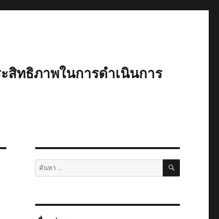
ะสิทธิภาพในการดำเนินการ
ค้นหา
ค้นหา: