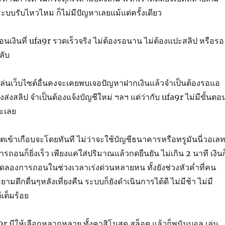
ระบบรับไหวไหม ก็ไม่มีปัญหาเลยแม้แต่ครั้งเดียว
อนเงินที่ ufa9r รวดเร็วจริง ไม่ต้องรอนาน ไม่ต้องแปะสลิป หรือรอ
ลับ
ยเล่นเว็บไซต์อื่นคงจะเคยพบเจอปัญหาฝากเงินแล้วจำเป็นต้องรอแอ
ส่งสลิป จำเป็นต้องแจ้งบัญชีใหม่ ฯลฯ แต่ว่ากับ ufa9r ไม่มีขั้นตอ
ษะเลย
ิตเข้าเกือบจะโดยทันที ไม่ว่าจะใช้บัญชีธนาคารหรือทรูมันนี่วอเลท
การถอนก็ยิ่งเร็ว เพียงแค่ใส่ปริมาณแล้วกดยืนยัน ไม่เกิน 2 นาที เงินก
ดลองการถอนในช่วงเวลาเร่งด่วนหลายหน ทั้งยังช่วงหัวค่ำที่คน
ามดึกดื่นๆหลังเที่ยงคืน ระบบก็ยังดำเนินการได้ดี ไม่มีช้า ไม่มี
้เต็มร้อย
9r มีให้เลือกหลากหลาย ทั้งคาสิโนสด สล็อต แล้วก็พนันบอล เล่น