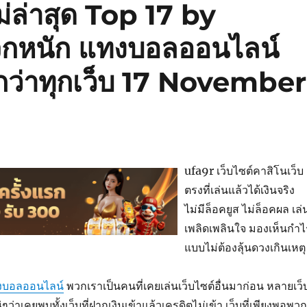
ม่ล่าสุด Top 17 by
กหนัก แทงบอลออนไลน์
ุ้มกว่าทุกเว็บ 17 November
ufa9r เว็บไซต์คาสิโนเว็บ
ตรงที่เล่นแล้วได้เงินจริง
ไม่มีล็อคยูส ไม่ล็อคผล เล่
เพลิดเพลินใจ มองเห็นกำไ
แบบไม่ต้องลุ้นดวงเกินเหตุ
งบอลออนไลน์
พวกเราเป็นคนที่เคยเล่นเว็บไซต์อื่นมาก่อน หลายเว็
่ๆว่าเคยพบทั้งเว็บที่ฝากเงินเข้าแล้วเครดิตไม่เข้า เว็บที่เพียงพอพวก