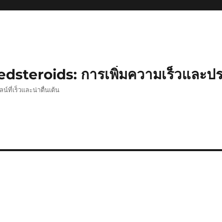
steroids: การเพิ่มความเร็วและปร
ี่เร็วและน่าตื่นเต้น