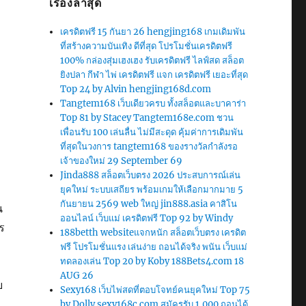
เรื่องล่าสุด
เครดิตฟรี 15 กันยา 26 hengjing168 เกมเดิมพัน
ที่สร้างความบันเทิง ดีที่สุด โปรโมชั่นเครดิตฟรี
100% กล่องสุ่มเฮงเฮง รับเครดิตฟรี ไลฟ์สด สล็อต
ยิงปลา กีฬา ไพ่ เครดิตฟรี แจก เครดิตฟรี เยอะที่สุด
Top 24 by Alvin hengjing168d.com
Tangtem168 เว็บเดียวครบ ทั้งสล็อตและบาคาร่า
Top 81 by Stacey Tangtem168e.com ชวน
เพื่อนรับ 100 เล่นลื่น ไม่มีสะดุด คุ้มค่าการเดิมพัน
ที่สุดในวงการ tangtem168 ของรางวัลกำลังรอ
เจ้าของใหม่ 29 September 69
Jinda888 สล็อตเว็บตรง 2026 ประสบการณ์เล่น
ยุคใหม่ ระบบเสถียร พร้อมเกมให้เลือกมากมาย 5
กันยายน 2569 web ใหญ่ jin888.asia คาสิโน
น
ออนไลน์ เว็บแม่ เครดิตฟรี Top 92 by Windy
ร
188betth websiteแจกหนัก สล็อตเว็บตรง เครดิต
ฟรี โปรโมชั่นแรง เล่นง่าย ถอนได้จริง พนัน เว็บแม่
ทดลองเล่น Top 20 by Koby 188Bets4.com 18
AUG 26
บ
Sexy168 เว็บไพ่สดที่ตอบโจทย์คนยุคใหม่ Top 75
by Dolly sexy168c.com สมัครรับ 1,000 ถอนได้