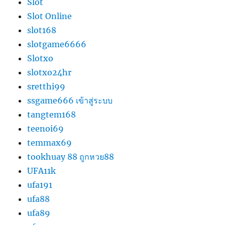
Slot
Slot Online
slot168
slotgame6666
Slotxo
slotxo24hr
sretthi99
ssgame666 เข้าสู่ระบบ
tangtem168
teenoi69
temmax69
tookhuay 88 ถูกหวย88
UFA11k
ufa191
ufa88
ufa89