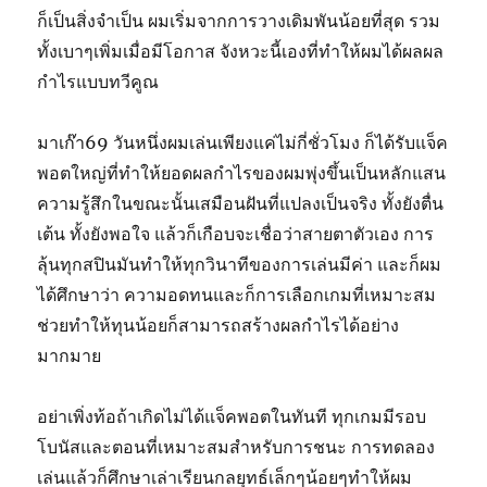
ก็เป็นสิ่งจำเป็น ผมเริ่มจากการวางเดิมพันน้อยที่สุด รวม
ทั้งเบาๆเพิ่มเมื่อมีโอกาส จังหวะนี้เองที่ทำให้ผมได้ผลผล
กำไรแบบทวีคูณ
มาเก๊า69 วันหนึ่งผมเล่นเพียงแค่ไม่กี่ชั่วโมง ก็ได้รับแจ็ค
พอตใหญ่ที่ทำให้ยอดผลกำไรของผมพุ่งขึ้นเป็นหลักแสน
ความรู้สึกในขณะนั้นเสมือนฝันที่แปลงเป็นจริง ทั้งยังตื่น
เต้น ทั้งยังพอใจ แล้วก็เกือบจะเชื่อว่าสายตาตัวเอง การ
ลุ้นทุกสปินมันทำให้ทุกวินาทีของการเล่นมีค่า และก็ผม
ได้ศึกษาว่า ความอดทนและก็การเลือกเกมที่เหมาะสม
ช่วยทำให้ทุนน้อยก็สามารถสร้างผลกำไรได้อย่าง
มากมาย
อย่าเพิ่งท้อถ้าเกิดไม่ได้แจ็คพอตในทันที ทุกเกมมีรอบ
โบนัสและตอนที่เหมาะสมสำหรับการชนะ การทดลอง
เล่นแล้วก็ศึกษาเล่าเรียนกลยุทธ์เล็กๆน้อยๆทำให้ผม