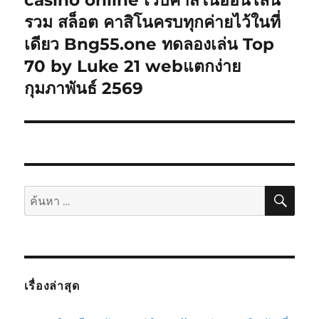
casino online เว็บคาสิโนออนไลน์
ต่อ
รวม สล็อต คาสิโนครบทุกค่ายไว้ในที่
ไป:
เดียว Bng55.one ทดลองเล่น Top
70 by Luke 21 webแตกง่าย
กุมภาพันธ์ 2569
ค้นห
ค้นหา:
เรื่องล่าสุด