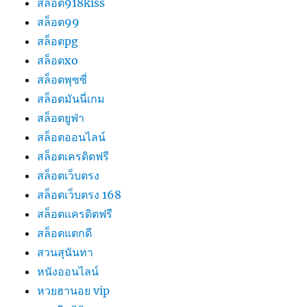
สล็อต918kiss
สล็อต99
สล็อตpg
สล็อตxo
สล็อตพุซซี่
สล็อตมันนี่เกม
สล็อตยูฟ่า
สล็อตออนไลน์
สล็อตเครดิตฟรี
สล็อตเว็บตรง
สล็อตเว็บตรง 168
สล็อตเเครดิตฟรี
สล็อตแตกดี
สวนสุนันทา
หนังออนไลน์
หวยฮานอย vip