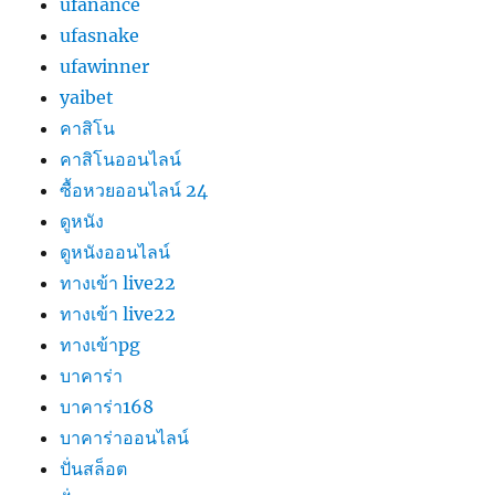
ufanance
ufasnake
ufawinner
yaibet
คาสิโน
คาสิโนออนไลน์
ซื้อหวยออนไลน์ 24
ดูหนัง
ดูหนังออนไลน์
ทางเข้า live22
ทางเข้า live22
ทางเข้าpg
บาคาร่า
บาคาร่า168
บาคาร่าออนไลน์
ปั่นสล็อต