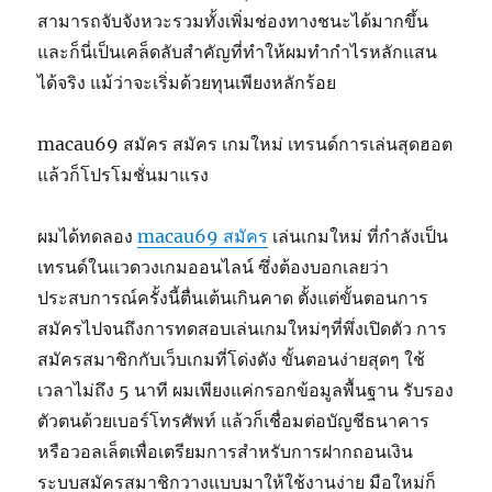
สามารถจับจังหวะรวมทั้งเพิ่มช่องทางชนะได้มากขึ้น
และก็นี่เป็นเคล็ดลับสำคัญที่ทำให้ผมทำกำไรหลักแสน
ได้จริง แม้ว่าจะเริ่มด้วยทุนเพียงหลักร้อย
macau69 สมัคร สมัคร เกมใหม่ เทรนด์การเล่นสุดฮอต
แล้วก็โปรโมชั่นมาแรง
ผมได้ทดลอง
macau69 สมัคร
เล่นเกมใหม่ ที่กำลังเป็น
เทรนด์ในแวดวงเกมออนไลน์ ซึ่งต้องบอกเลยว่า
ประสบการณ์ครั้งนี้ตื่นเต้นเกินคาด ตั้งแต่ขั้นตอนการ
สมัครไปจนถึงการทดสอบเล่นเกมใหม่ๆที่พึ่งเปิดตัว การ
สมัครสมาชิกกับเว็บเกมที่โด่งดัง ขั้นตอนง่ายสุดๆ ใช้
เวลาไม่ถึง 5 นาที ผมเพียงแค่กรอกข้อมูลพื้นฐาน รับรอง
ตัวตนด้วยเบอร์โทรศัพท์ แล้วก็เชื่อมต่อบัญชีธนาคาร
หรือวอลเล็ตเพื่อเตรียมการสำหรับการฝากถอนเงิน
ระบบสมัครสมาชิกวางแบบมาให้ใช้งานง่าย มือใหม่ก็