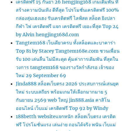
เครดิตฟรี 15 กันยา 26 hengjing168 เกมเดิมพัน ที่
สร้างความบันเทิง ดีที่สุด โปรโมชั่นเครดิตฟรี 100%
กล่องสุ่มเฮงเฮง รับเครดิตฟรี ไลฟ์สด สล็อต ยิงปลา
กีฬา ไพ่ เครดิตฟรี แจก เครดิตฟรี เยอะที่สุด Top 24
by Alvin hengjing168d.com
Tangtem168 เว็บเดียวครบ ทั้งสล็อตและบาคาร่า
Top 81 by Stacey Tangtem168e.com ชวนเพื่อน
รับ 100 เล่นลื่น ไม่มีสะดุด คุ้มค่าการเดิมพัน ที่สุดใน
วงการ tangtem168 ของรางวัลกำลังรอ เจ้าของ
ใหม่ 29 September 69
Jinda888 สล็อตเว็บตรง 2026 ประสบการณ์เล่นยุค
ใหม่ ระบบเสถียร พร้อมเกมให้เลือกมากมาย 5
กันยายน 2569 web ใหญ่ jin888.asia คาสิโน
ออนไลน์ เว็บแม่ เครดิตฟรี Top 92 by Windy
188betth websiteแจกหนัก สล็อตเว็บตรง เครดิต
ฟรี โปรโมชั่นแรง เล่นง่าย ถอนได้จริง พนัน เว็บแม่