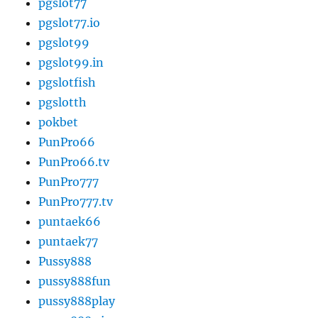
pgslot77
pgslot77.io
pgslot99
pgslot99.in
pgslotfish
pgslotth
pokbet
PunPro66
PunPro66.tv
PunPro777
PunPro777.tv
puntaek66
puntaek77
Pussy888
pussy888fun
pussy888play