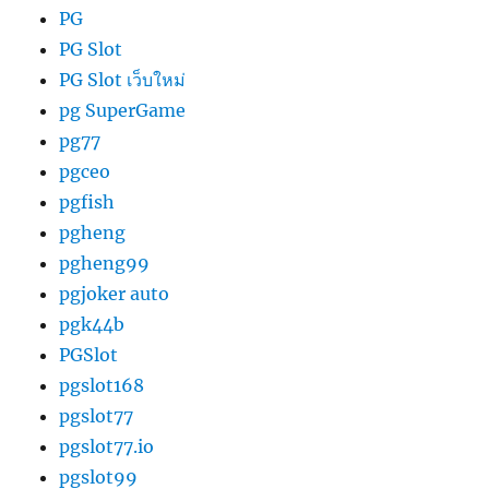
PG
PG Slot
PG Slot เว็บใหม่
pg SuperGame
pg77
pgceo
pgfish
pgheng
pgheng99
pgjoker auto
pgk44b
PGSlot
pgslot168
pgslot77
pgslot77.io
pgslot99