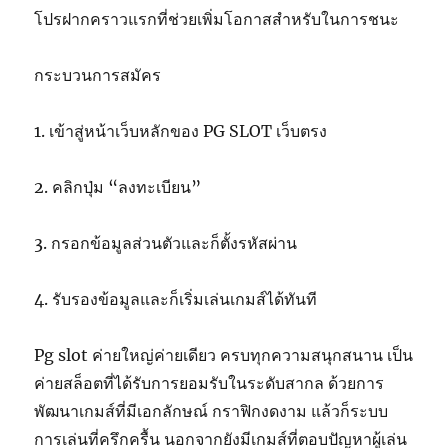
โปรฝากคราวแรกที่ช่วยเพิ่มโอกาสสำหรับในการชนะ
กระบวนการสมัคร
1. เข้าสู่หน้าเว็บหลักของ PG SLOT เว็บตรง
2. คลิกปุ่ม “ลงทะเบียน”
3. กรอกข้อมูลส่วนตัวและก็ตั้งรหัสผ่าน
4. รับรองข้อมูลและก็เริ่มเล่นเกมส์ได้ทันที
Pg slot ค่ายใหญ่ค่ายเดียว ครบทุกความสนุกสนาน เป็น
ค่ายสล็อตที่ได้รับการยอมรับในระดับสากล ด้วยการ
พัฒนาเกมส์ที่มีเอกลักษณ์ กราฟิกงดงาม แล้วก็ระบบ
การเล่นที่ครึกครื้น นอกจากยังมีเกมส์ที่ตอบปัญหาผู้เล่น