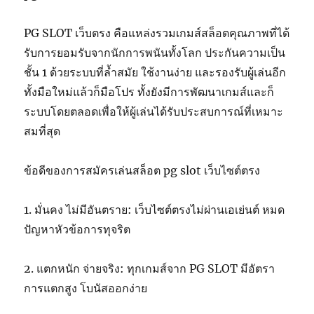
PG SLOT เว็บตรง คือแหล่งรวมเกมส์สล็อตคุณภาพที่ได้
รับการยอมรับจากนักการพนันทั้งโลก ประกันความเป็น
ชั้น 1 ด้วยระบบที่ล้ำสมัย ใช้งานง่าย และรองรับผู้เล่นอีก
ทั้งมือใหม่แล้วก็มือโปร ทั้งยังมีการพัฒนาเกมส์และก็
ระบบโดยตลอดเพื่อให้ผู้เล่นได้รับประสบการณ์ที่เหมาะ
สมที่สุด
ข้อดีของการสมัครเล่นสล็อต pg slot เว็บไซต์ตรง
1. มั่นคง ไม่มีอันตราย: เว็บไซต์ตรงไม่ผ่านเอเย่นต์ หมด
ปัญหาหัวข้อการทุจริต
2. แตกหนัก จ่ายจริง: ทุกเกมส์จาก PG SLOT มีอัตรา
การแตกสูง โบนัสออกง่าย