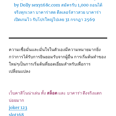
by Dolly sexy168c.com สมัครรับ 1,000 ถอนได้
จริงทุกเวลา บาคาร่าสด ดีลเลอร์สาวสวย บาคาร่า
เปิดเกมไว รับโปรใหญ่ไปเลย 31 กรกฎา 2569
ความเชื่อมั่นและมั่นใจในตัวเองมีความหมายมากยิ่ง
กว่าการได้รับการยินยอมรับจากผู้อื่น การเริ่มต้นทำของ
ใหม่ๆเป็นการเริ่มต้นที่ยอดเยี่ยมสำหรับเพื่อการ
เปลี่ยนแปลง
เว็บคาสิโนน่าเล่น ทั้ง
สล็อต
และ
บาคาร่า
ตึงจริงแตก
บ่อยมาก
joker 123
slot168