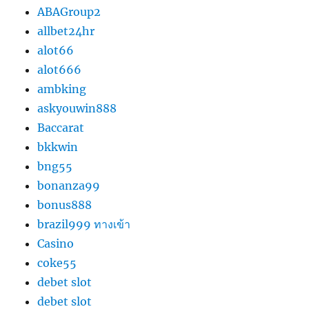
ABAGroup2
allbet24hr
alot66
alot666
ambking
askyouwin888
Baccarat
bkkwin
bng55
bonanza99
bonus888
brazil999 ทางเข้า
Casino
coke55
debet slot
debet slot