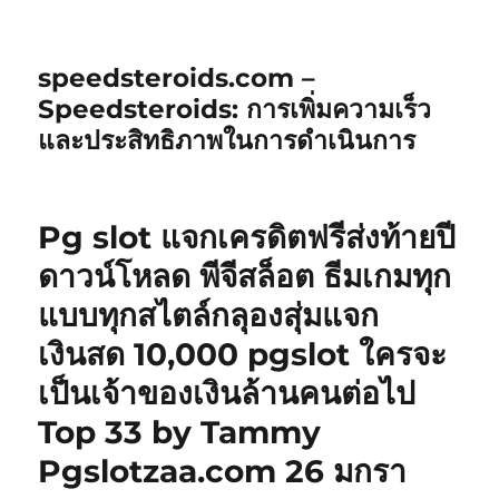
speedsteroids.com –
Speedsteroids: การเพิ่มความเร็ว
และประสิทธิภาพในการดำเนินการ
Pg slot แจกเครดิตฟรีส่งท้ายปี
ดาวน์โหลด พีจีสล็อต ธีมเกมทุก
แบบทุกสไตล์กลุองสุ่มแจก
เงินสด 10,000 pgslot ใครจะ
เป็นเจ้าของเงินล้านคนต่อไป
Top 33 by Tammy
Pgslotzaa.com 26 มกรา