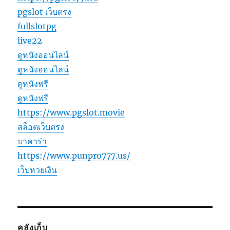
pgslot เว็บตรง
fullslotpg
live22
ดูหนังออนไลน์
ดูหนังออนไลน์
ดูหนังฟรี
ดูหนังฟรี
https://www.pgslot.movie
สล็อตเว็บตรง
บาคาร่า
https://www.punpro777.us/
เว็บหวยเงิน
คลังเก็บ