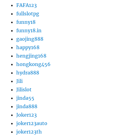
FAFA123
fullslotpg
funny18
funny18.in
gaojing888
happy168
hengjing168
hongkong456
hydra888
Jili
Jilislot
jinda55
jinda888
Joker123
joker123auto
joker123th