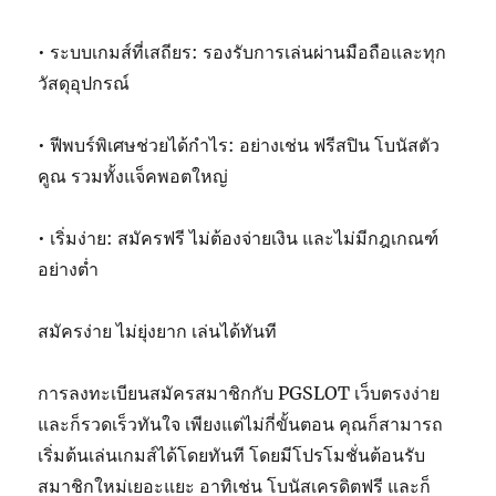
• ระบบเกมส์ที่เสถียร: รองรับการเล่นผ่านมือถือและทุก
วัสดุอุปกรณ์
• ฟีพบร์พิเศษช่วยได้กำไร: อย่างเช่น ฟรีสปิน โบนัสตัว
คูณ รวมทั้งแจ็คพอตใหญ่
• เริ่มง่าย: สมัครฟรี ไม่ต้องจ่ายเงิน และไม่มีกฎเกณฑ์
อย่างต่ำ
สมัครง่าย ไม่ยุ่งยาก เล่นได้ทันที
การลงทะเบียนสมัครสมาชิกกับ PGSLOT เว็บตรงง่าย
และก็รวดเร็วทันใจ เพียงแต่ไม่กี่ขั้นตอน คุณก็สามารถ
เริ่มต้นเล่นเกมส์ได้โดยทันที โดยมีโปรโมชั่นต้อนรับ
สมาชิกใหม่เยอะแยะ อาทิเช่น โบนัสเครดิตฟรี และก็