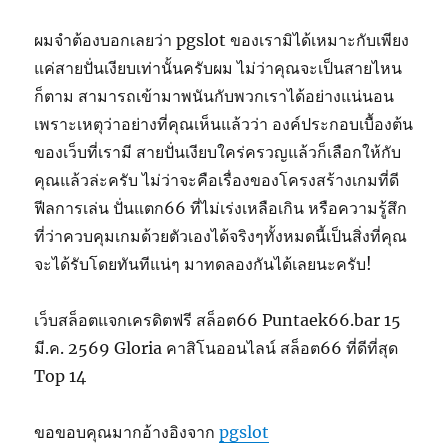
ผมจำต้องบอกเลยว่า pgslot ของเรามิได้เหมาะกับเพียง
แค่สายปั่นเงียบเท่านั้นครับผม ไม่ว่าคุณจะเป็นสายไหน
ก็ตาม สามารถเข้ามาพนันกับพวกเราได้อย่างแน่นอน
เพราะเหตุว่าอย่างที่คุณเห็นแล้วว่า องค์ประกอบเบื้องต้น
ของเว็บที่เรามี สายปั่นเงียบใคร่ครวญแล้วก็เลือกให้กับ
คุณแล้วล่ะครับ ไม่ว่าจะคือเรื่องของโครงสร้างเกมที่ดี
ฟีลการเล่น ปั่นแตก66 ที่ไม่เร่งเหลือเกิน หรือความรู้สึก
ที่ว่าควบคุมเกมด้วยตัวเองได้จริงๆทั้งหมดนี้เป็นสิ่งที่คุณ
จะได้รับโดยทันทีแน่ๆ มาทดลองกันได้เลยนะครับ!
เว็บสล็อตแจกเครดิตฟรี สล็อต66 Puntaek66.bar 15
มี.ค. 2569 Gloria คาสิโนออนไลน์ สล็อต66 ที่ดีที่สุด
Top 14
ขอขอบคุณมากอ้างอิงจาก
pgslot