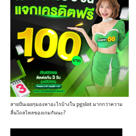
สายปั่นเฉยๆมองหาอะไรบ้างใน pgslot มากกว่าความ
ลื่นไถลไหลของเกมกันนะ?