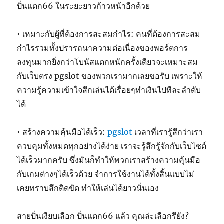
ปั่นแตก66 ในระยะยาวก้าวหน้าอีกด้วย
• เหมาะกับผู้ที่ต้องการสะสมกำไร: คนที่ต้องการสะสม
กำไรรวมทั้งปรารถนาความต่อเนื่องของพอร์ตการ
ลงทุนมากยิ่งกว่าโบนัสแตกหนักครั้งเดียวจะเหมาะสม
กับเว็บตรง pgslot ของพวกเรามากเลยขอรับ เพราะให้
ความรู้ความเข้าใจสึกเล่นได้เรื่อยๆทำเงินไปทีละลำดับ
ได้
• สร้างความคุ้นมือได้เร็ว:
pgslot
เวลาที่เรารู้สึกว่าเรา
ควบคุมทั้งหมดทุกอย่างได้ง่าย เราจะรู้สึกรู้จักกับเว็บไซต์
ได้เร็วมากครับ ซึ่งมันก็ทำให้พวกเราสร้างความคุ้นมือ
กับเกมต่างๆได้เร็วด้วย จำการใช้งานได้ทั้งสิ้นแบบไม่
เคยทราบสึกติดขัด ทำให้เล่นได้ยาวนั่นเอง
สายปั่นเงียบเลือก ปั่นแตก66 แล้ว คุณล่ะเลือกรึยัง?