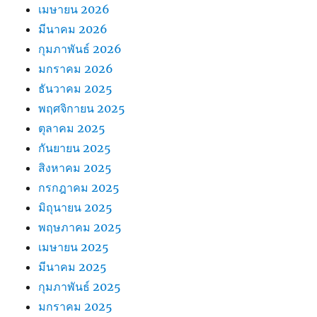
เมษายน 2026
มีนาคม 2026
กุมภาพันธ์ 2026
มกราคม 2026
ธันวาคม 2025
พฤศจิกายน 2025
ตุลาคม 2025
กันยายน 2025
สิงหาคม 2025
กรกฎาคม 2025
มิถุนายน 2025
พฤษภาคม 2025
เมษายน 2025
มีนาคม 2025
กุมภาพันธ์ 2025
มกราคม 2025