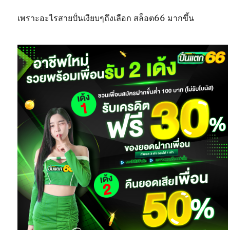
เพราะอะไรสายปั่นเงียบๆถึงเลือก สล็อต66 มากขึ้น