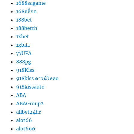
1688sagame
168สล็อต
188bet
188betth
1xbet
1xbit1
77UFA
888pg
918Kiss
918kiss ดาวน์โหลด
918kissauto
ABA
ABAGroup2
allbet24hr
alot66
alot666