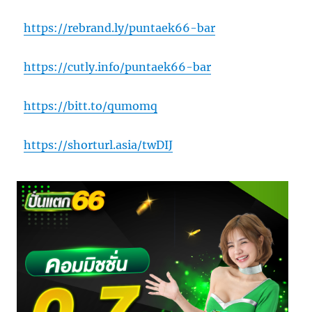
https://rebrand.ly/puntaek66-bar
https://cutly.info/puntaek66-bar
https://bitt.to/qumomq
https://shorturl.asia/twDIJ