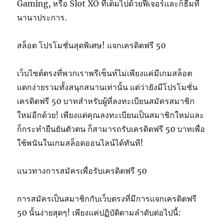
Gaming, หรือ Slot XO ที่เต็มไปด้วยฟีเจอร์และก็ธีมที่
นานาประการ.
สล็อต โปรโมชั่นสุดพิเศษ! แจกเครดิตฟรี 50
เว็บไซต์ตรงที่พวกเราพรีเซ็นท์ไม่เพียงแค่มีเกมสล็อต
แตกง่ายรวมทั้งสนุกสนานเท่านั้น แต่ว่ายังมีโปรโมชั่น
เครดิตฟรี 50 บาทสำหรับผู้ที่ลงทะเบียนสมัครสมาชิก
ใหม่อีกด้วย! เพียงแต่คุณลงทะเบียนเป็นสมาชิกใหม่และ
ก็กระทำยืนยันตัวตน ก็สามารถรับเครดิตฟรี 50 บาทเพื่อ
ใช้พนันในเกมสล็อตออนไลน์ได้ทันที!
แนวทางการสมัครเพื่อรับเครดิตฟรี 50
การสมัครเป็นสมาชิกกับเว็บตรงที่มีการแจกเครดิตฟรี
50 นั้นง่ายสุดๆ! เพียงแค่ปฏิบัติตามลำดับต่อไปนี้: