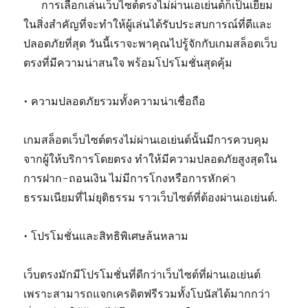
การเลือกเล่นเว็บไซต์ตรงไม่ผ่านเอเย่นต์ก็เป็นเยี่ยม
ในสิ่งสำคัญที่จะทำให้ผู้เล่นได้รับประสบการณ์ที่ดีและ
ปลอดภัยที่สุด วันนี้เราจะพาคุณไปรู้จักกับเกมสล็อตเว็บ
ตรงที่มีความน่าสนใจ พร้อมโปรโมชั่นสุดคุ้ม
• ความปลอดภัยรวมทั้งความน่าเชื่อถือ
เกมสล็อตเว็บไซต์ตรงไม่ผ่านเอเย่นต์นั้นมีการควบคุม
จากผู้ให้บริการโดยตรง ทำให้มีความปลอดภัยสูงสุดใน
การฝาก-ถอนเงิน ไม่มีการโกงหรือการหักค่า
ธรรมเนียมที่ไม่ยุติธรรม ราวเว็บไซต์ที่ต้องผ่านเอเย่นต์.
• โปรโมชั่นและสิทธิพิเศษล้นหลาม
เว็บตรงมักมีโปรโมชั่นที่ดีกว่าเว็บไซต์ที่ผ่านเอเย่นต์
เพราะสามารถแจกเครดิตฟรีรวมทั้งโบนัสได้มากกว่า