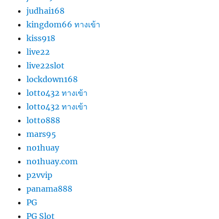
judhai168
kingdom66 ทางเข้า
kiss918
live22
live22slot
lockdown168
lotto432 ทางเข้า
lotto432 ทางเข้า
lotto888
mars95
no1huay
no1huay.com
p2vvip
panama888
PG
PG Slot