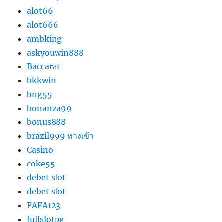
alot66
alot666
ambking
askyouwin888
Baccarat
bkkwin
bng55
bonanza99
bonus888
brazil999 ทางเข้า
Casino
coke55
debet slot
debet slot
FAFA123
fullslotpg