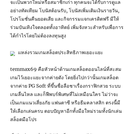
จะเป็นพวกใหม่หรือสมาชิกเก่า ทุกคนจะได้รับการดูแล
อย่างทัดเทียม โบนัสต้อนรับ, โบนัสเพิ่มเติมเงินรายวัน,
โปรโมชั่นคืนยอดเสีย และกิจกรรมแจกเครดิตฟรี มีให้
ร่วมบันเทิงใจตลอดทั้งอาทิตย์ เพิ่มจังหวะสำหรับเพื่อการ
ได้กำไรโดยไม่ต้องลงทุนสูง
แหล่งรวมเกมสล็อตประสิทธิภาพเยอะแยะ
temmax69 คือหัวหน้าด้านเกมสล็อตออนไลน์ที่สะสม
เกมไว้เยอะแยะจากค่ายดัง โดยยิ่งไปกว่านั้นเกมสล็อต
จากค่าย PG Soft ที่ขึ้นชื่อลือชาเรื่องกราฟิกสวย ระบบ
เกมลื่นไหล และก็ฟีพบร์พิเศษที่ไม่เหมือนใคร ไม่ว่าจะ
เป็นเกมแนวเสี่ยงภัย แฟนตาซี หรือธีมคลาสสิก ตรงนี้มี
ให้เลือกเล่นครบ ตอบปัญหาอีกทั้งมือใหม่รวมทั้งนักเล่น
สล็อตมือโปร