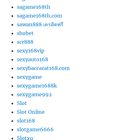
sagame168th
sagame168th.com
sawan888 เครดิตฟรี
sbobet
scr888
sexy168vip
sexyauto168
sexybaccarat168.com
sexygame
sexygame1688k
sexygame992
Slot
Slot Online
slot168
slotgame6666
Slotxo