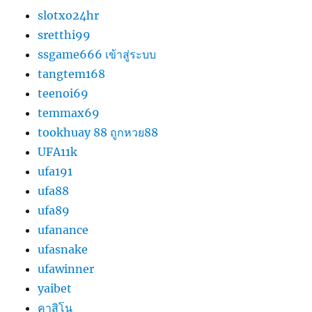
slotxo24hr
sretthi99
ssgame666 เข้าสู่ระบบ
tangtem168
teenoi69
temmax69
tookhuay 88 ถูกหวย88
UFA11k
ufa191
ufa88
ufa89
ufanance
ufasnake
ufawinner
yaibet
คาสิโน