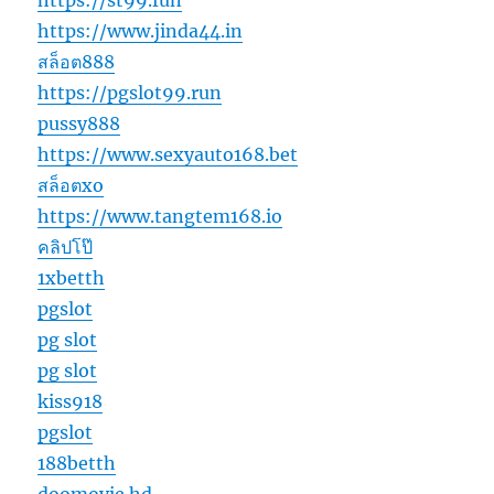
https://st99.fun
https://www.jinda44.in
สล็อต888
https://pgslot99.run
pussy888
https://www.sexyauto168.bet
สล็อตxo
https://www.tangtem168.io
คลิปโป๊
1xbetth
pgslot
pg slot
pg slot
kiss918
pgslot
188betth