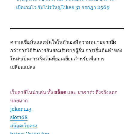
เปิดเกมไว รับโปรใหญ่ไปเลย 31 กรกฎา 2569
ความเชื่อมั่นและมั่นใจในตัวเองมีความหมายมากยิ่ง
กว่าการได้รับการยินยอมรับจากผู้อื่น การเริ่มต้นทำของ
ใหม่ๆเป็นการเริ่มต้นที่ยอดเยี่ยมสำหรับเพื่อการ
เปลี่ยนแปลง
เว็บคาสิโนน่าเล่น ทั้ง
สล็อต
และ
บาคาร่า
ตึงจริงแตก
บ่อยมาก
joker 123
slot168
สล็อตเว็บตรง