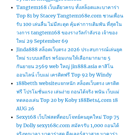
Tangtem168 เว็บเดียวครบ ทั้งสล็อตและบาคาร่า
Top 81 by Stacey Tangtem168e.com ชวนเพื่อน
รับ 100 เล่นลื่น ไม่มีสะดุด คุ้มค่าการเดิมพัน ที่สุดใน
วงการ tangtem168 ของรางวัลกำลังรอ เจ้าของ
ใหม่ 29 September 69
Jinda888 สล็อตเว็บตรง 2026 ประสบการณ์เล่นยุค
ใหม่ ระบบเสถียร พร้อมเกมให้เลือกมากมาย 5
กันยายน 2569 web ใหญ่ jin888.asia คาสิโน
ออนไลน์ เว็บแม่ เครดิตฟรี Top 92 by Windy
188betth websiteแจกหนัก สล็อตเว็บตรง เครดิต
ฟรี โปรโมชั่นแรง เล่นง่าย ถอนได้จริง พนัน เว็บแม่
ทดลองเล่น Top 20 by Koby 188Bets4.com 18
AUG 26
Sexy168 เว็บไพ่สดที่ตอบโจทย์คนยุคใหม่ Top 75
by Dolly sexy168c.com สมัครรับ 1,000 ถอนได้
จริงทุกเวลา บาคาร่าสด ดีลเลอร์สาวสวย บาคาร่า