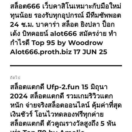
เรื่อง
สล็อต666 เว็บคาสิโนเหมาะกับมือใหม่
เรื่อง
ก่อน
ทุนน้อย รองรับทุกอุปกรณ์ มีทีมซัพพอต
หน้า:
24 ช.ม. บาคาร่า สล็อต ยิงปลา ป็อก
เด้ง บิทคอยน์ alot666 สมัครง่าย ทำ
กำไรดี Top 95 by Woodrow
Alot666.proth.biz 17 JUN 25
ถัดไป
สล็อตแตกดี Ufp-2.fun 15 มิถุนา
เรื่อง
ต่อ
2024 สล็อตแตกดี รวมเกมริวิวแตก
ไป:
หนัก จ่ายจริงสล็อตออนไลน์ คุ้มค่าที่สุด
เงินชัวร์ โอนไวทดลองฟรีทุกค่าย
สล็อตแตกดี ตัวคูณรางวัลสูงถึง 5 พัน