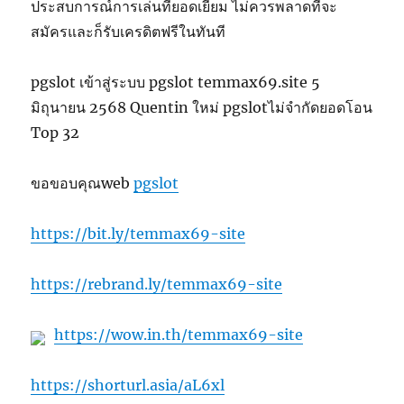
ประสบการณ์การเล่นที่ยอดเยี่ยม ไม่ควรพลาดที่จะ
สมัครและก็รับเครดิตฟรีในทันที
pgslot เข้าสู่ระบบ pgslot temmax69.site 5
มิถุนายน 2568 Quentin ใหม่ pgslotไม่จำกัดยอดโอน
Top 32
ขอขอบคุณweb
pgslot
https://bit.ly/temmax69-site
https://rebrand.ly/temmax69-site
https://wow.in.th/temmax69-site
https://shorturl.asia/aL6xl