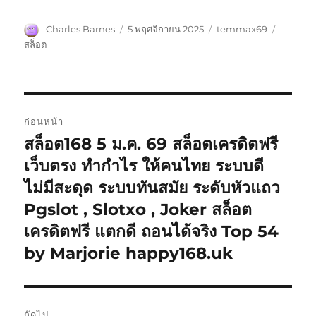
ผู้
เขียน
หมวด
ป้าย
Charles Barnes
5 พฤศจิกายน 2025
temmax69
เขียน
เมื่อ
หมู่
กำกับ
สล็อต
แนะแนว
ก่อนหน้า
เรื่อง
สล็อต168 5 ม.ค. 69 สล็อตเครดิตฟรี
เรื่อง
ก่อน
เว็บตรง ทำกำไร ให้คนไทย ระบบดี
หน้า:
ไม่มีสะดุด ระบบทันสมัย ระดับหัวแถว
Pgslot , Slotxo , Joker สล็อต
เครดิตฟรี แตกดี ถอนได้จริง Top 54
by Marjorie happy168.uk
ถัดไป