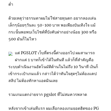
ต่ำ
ด้วยเหตุว่าธรรมดาผมไม่ใช่สายทุนดก อยากลองเล่น
เล็กๆน้อยๆวันละ 50-100 บาท พอเพียงบันเทิงใจ แม้
กระนั้นพอพบเว็บไซต์ที่บังคับฝากอย่างน้อย 300 หรือ
500 มันก็ไม่ไหว
แต่ PGSLOT เว็บที่ตรงนี้ต่างออกไป ผมสามารถ
ฝากแค่ 1 บาทก็เข้าได้ในทันที แล้วก็ที่สำคัญคือ
ระบบดำเนินงานอัตโนมัติด้านในไม่ถึง 10 วินาที เงินก็
เข้ากระเป๋าเกมแล้ว กล่าวได้ว่าทันใจสุดๆไม่ต้องแคป
สลิป ไม่ต้องทักหาแอดมินเลย
รวมเกมแตกง่ายจาก pgslot ที่ไม่สมควรพลาด
หลังจากเข้าเล่นทีแรก ผมเลือกลองเกมยอดฮิตของ PG