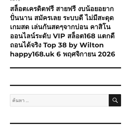
สล็อตเครดิตฟรี สายฟรี งบน้อยอยาก
เรื่อง
ต่อ
ปั่นนาน สมัครเลย ระบบดี ไม่มีสะดุด
ไป:
เกมสด เล่นกันสดๆจากบ่อน คาสิโน
ออนไลน์ระดับ VIP สล็อต168 แตกดี
ถอนได้จริง Top 38 by Wilton
happy168.uk 6 พฤศจิกายน 2026
ค้นห
ค้นหา: