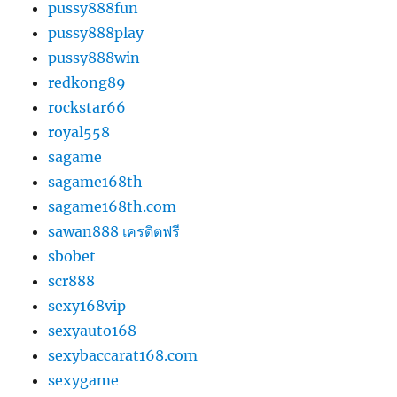
pussy888fun
pussy888play
pussy888win
redkong89
rockstar66
royal558
sagame
sagame168th
sagame168th.com
sawan888 เครดิตฟรี
sbobet
scr888
sexy168vip
sexyauto168
sexybaccarat168.com
sexygame