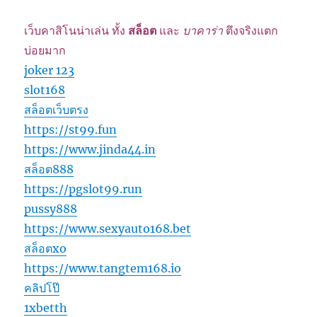
เว็บคาสิโนน่าเล่น ทั้ง
สล็อต
และ
บาคาร่า
ตึงจริงแตก
บ่อยมาก
joker 123
slot168
สล็อตเว็บตรง
https://st99.fun
https://www.jinda44.in
สล็อต888
https://pgslot99.run
pussy888
https://www.sexyauto168.bet
สล็อตxo
https://www.tangtem168.io
คลิปโป๊
1xbetth