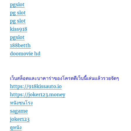
pgslot
pg slot
pg slot
kiss918
pgslot
188betth
doomovie hd
เว็บสล็อตและบาคาร่าของโครตดีเว็บนี้เล่นแล้วรวยจัดๆ
https://918kissauto.io
https://joker123.money
หนังชนโรง
sagame
joker123
ดูหนัง