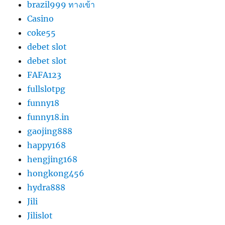
brazil999 ทางเข้า
Casino
coke55
debet slot
debet slot
FAFA123
fullslotpg
funny18
funny18.in
gaojing888
happy168
hengjing168
hongkong456
hydra888
Jili
Jilislot