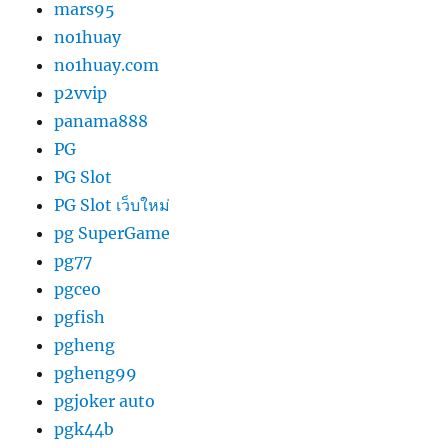
mars95
no1huay
no1huay.com
p2vvip
panama888
PG
PG Slot
PG Slot เว็บใหม่
pg SuperGame
pg77
pgceo
pgfish
pgheng
pgheng99
pgjoker auto
pgk44b