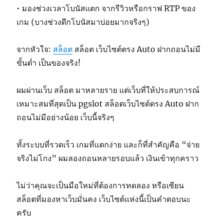
• มองช่วงเวลาโบนัสแตก จากรีวิวหรือกราฟ RTP ของ
เกม (บางช่วงดึกโบนัสมาบ่อยมากจริงๆ)
จากหัวใจ:
สล็อต
สล็อต เว็บไซต์ตรง Auto ฝากถอนไม่มี
ขั้นต่ำ เป็นของจริง!
ผมผ่านเว็บ สล็อต มาหลายราย แต่เว็บที่ให้ประสบการณ์
เหมาะสมที่สุดเป็น pgslot สล็อตเว็บไซต์ตรง Auto ฝาก
ถอนไม่มีอย่างน้อย เว็บนี้จริงๆ
ทั้งระบบที่รวดเร็ว เกมที่แตกง่าย และก็ที่สำคัญคือ “จ่าย
จริงไม่โกง” ผมลองถอนหลายรอบแล้ว เงินเข้าทุกคราว
ไม่ว่าคุณจะเป็นมือใหม่ที่ต้องการทดลอง หรือเซียน
สล็อตที่มองหาเว็บมั่นคง เว็บไซต์แห่งนี้เป็นคำตอบนะ
ครับ