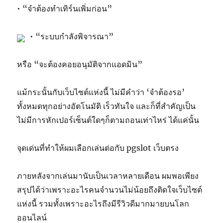
• “จำต้องทำเทิร์นเพิ่มก่อน”
• “ระบบกำลังพิจารณา”
หรือ “จะต้องคอยอนุมัติจากแอดมิน”
แม้กระนั้นกับเว็บไซต์แห่งนี้ ไม่มีคำว่า ‘จำต้องรอ’
ทั้งหมดทุกอย่างอัตโนมัติ เร็วทันใจ และก็ที่สำคัญเป็น
ไม่มีการหักเปอร์เซ็นต์ใดๆก็ตามถอนเท่าไหร่ ได้แค่นั้น
จุดเด่นที่ทำให้ผมเลือกเล่นต่อกับ pgslot เว็บตรง
ภายหลังจากเล่นมานับเป็นเวลาหลายเดือน ผมพอเพียง
สรุปได้ว่าเพราะอะไรคนจำนวนไม่น้อยถึงติดใจเว็บไซต์
แห่งนี้ รวมทั้งเพราะอะไรถึงมีรีวิวดีมากมายบนโลก
ออนไลน์