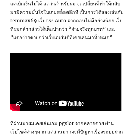
แต่เบิกเงินไม่ได้ แต่ว่าสำหรับผม จุดเปลี่ยนที่ทำให้กลับ
มามีความมั่นใจในเกมสล็อตอีกที เป็นการได้ลองเล่นกับ
temmax69 เว็บตรง Auto ฝากถอนไม่มีอย่างน้อย เว็บ
ที่ผมกล้ากล่าวได้เต็มปากว่า “จ่ายจริงทุกบาท” และ
“แตกง่ายดายกว่าเว็บเอเย่นต์ที่เคยเล่นมาทั้งหมด”
ที่ผ่านมาผมเคยเล่นเกม pgslot จากหลายค่าย ผ่าน
เว็บไซต์ต่างๆมาก แต่ส่วนมากจะมีปัญหาเรื่องระบบฝาก