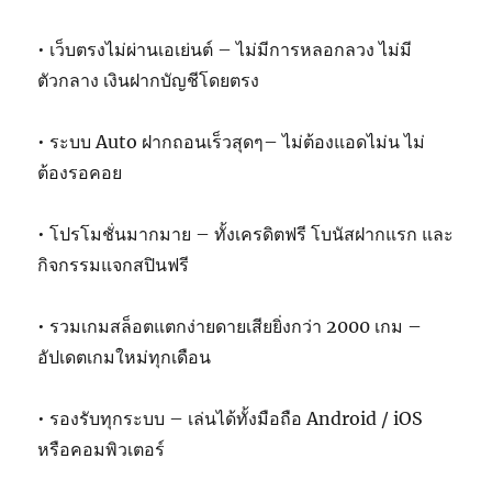
• เว็บตรงไม่ผ่านเอเย่นต์ – ไม่มีการหลอกลวง ไม่มี
ตัวกลาง เงินฝากบัญชีโดยตรง
• ระบบ Auto ฝากถอนเร็วสุดๆ– ไม่ต้องแอดไม่น ไม่
ต้องรอคอย
• โปรโมชั่นมากมาย – ทั้งเครดิตฟรี โบนัสฝากแรก และ
กิจกรรมแจกสปินฟรี
• รวมเกมสล็อตแตกง่ายดายเสียยิ่งกว่า 2000 เกม –
อัปเดตเกมใหม่ทุกเดือน
• รองรับทุกระบบ – เล่นได้ทั้งมือถือ Android / iOS
หรือคอมพิวเตอร์