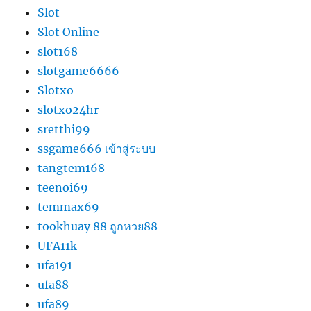
Slot
Slot Online
slot168
slotgame6666
Slotxo
slotxo24hr
sretthi99
ssgame666 เข้าสู่ระบบ
tangtem168
teenoi69
temmax69
tookhuay 88 ถูกหวย88
UFA11k
ufa191
ufa88
ufa89