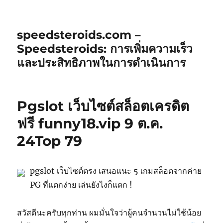
speedsteroids.com –
Speedsteroids: การเพิ่มความเร็ว
และประสิทธิภาพในการดำเนินการ
Pgslot เว็บไซต์สล็อตเครดิต
ฟรี funny18.vip 9 ต.ค.
24Top 79
pgslot เว็บไซต์ตรง เสนอแนะ 5 เกมสล็อตจากค่าย
PG ที่แตกง่าย เล่นยังไงก็แตก !
สวัสดีนะครับทุกท่าน ผมมั่นใจว่าผู้คนจำนวนไม่ใช้น้อย