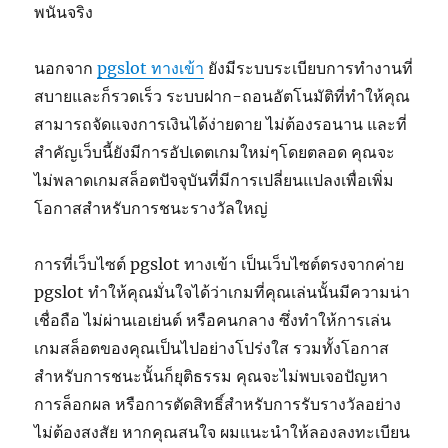
พนันจริง
นอกจาก
pgslot ทางเข้า
ยังมีระบบระเบียบการทำงานที่
สบายและก็รวดเร็ว ระบบฝาก-ถอนอัตโนมัติที่ทำให้คุณ
สามารถจัดแจงการเงินได้ง่ายดาย ไม่ต้องรอนาน และที่
สำคัญเว็บนี้ยังมีการอัปเดตเกมใหม่ๆโดยตลอด คุณจะ
ไม่พลาดเกมสล็อตปัจจุบันที่มีการเปลี่ยนแปลงเพื่อเพิ่ม
โอกาสสำหรับการชนะรางวัลใหญ่
การที่เว็บไซต์ pgslot ทางเข้า เป็นเว็บไซต์ตรงจากค่าย
pgslot ทำให้คุณมั่นใจได้ว่าเกมที่คุณเล่นนั้นมีความน่า
เชื่อถือ ไม่ผ่านเอเย่นต์ หรือคนกลาง ซึ่งทำให้การเล่น
เกมสล็อตของคุณเป็นไปอย่างโปร่งใส รวมทั้งโอกาส
สำหรับการชนะนั้นก็ยุติธรรม คุณจะไม่พบเจอปัญหา
การล็อกผล หรือการตัดสิทธิ์สำหรับการรับรางวัลอย่าง
ไม่ต้องสงสัย หากคุณสนใจ ผมแนะนำให้ลองลงทะเบียน