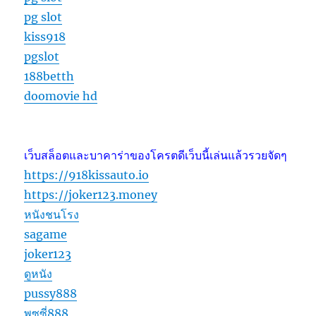
pg slot
kiss918
pgslot
188betth
doomovie hd
เว็บสล็อตและบาคาร่าของโครตดีเว็บนี้เล่นแล้วรวยจัดๆ
https://918kissauto.io
https://joker123.money
หนังชนโรง
sagame
joker123
ดูหนัง
pussy888
พุซซี่888