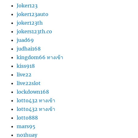
Joker123
joker123auto
joker123th
jokers123th.co
juad69
judhai168
kingdom66 ทางเข้า
kiss918
live22
live22slot
lockdown168
lotto432 ทางเข้า
lotto432 ทางเข้า
lotto888
mars95
no1huay