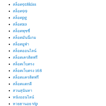
สล็อต918kiss
สล็อต99
สล็อตpg
สล็อตxo
สล็อตพุซซี่
สล็อตมันนี่เกม
สล็อตยูฟ่า
สล็อตออนไลน์
สล็อตเครดิตฟรี
สล็อตเว็บตรง
สล็อตเว็บตรง 168
สล็อตเเครดิตฟรี
สล็อตแตกดี
สวนสุนันทา
หนังออนไลน์
หวยฮานอย vip