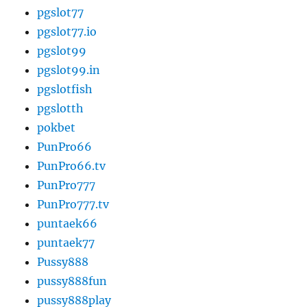
pgslot77
pgslot77.io
pgslot99
pgslot99.in
pgslotfish
pgslotth
pokbet
PunPro66
PunPro66.tv
PunPro777
PunPro777.tv
puntaek66
puntaek77
Pussy888
pussy888fun
pussy888play