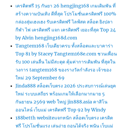
เครดิตฟรี 15 กันยา 26 hengjing168 เกมเดิมพัน ที่
สร้างความบันเทิง ดีที่สุด โปรโมชั่นเครดิตฟรี 100%
กล่องสุ่มเฮงเฮง รับเครดิตฟรี ไลฟ์สด สล็อต ยิงปลา
กีฬา ไพ่ เครดิตฟรี แจก เครดิตฟรี เยอะที่สุด Top 24
by Alvin hengjing168d.com
Tangtem168 เว็บเดียวครบ ทั้งสล็อตและบาคาร่า
Top 81 by Stacey Tangtem168e.com ชวนเพื่อน
รับ 100 เล่นลื่น ไม่มีสะดุด คุ้มค่าการเดิมพัน ที่สุดใน
วงการ tangtem168 ของรางวัลกำลังรอ เจ้าของ
ใหม่ 29 September 69
Jinda888 สล็อตเว็บตรง 2026 ประสบการณ์เล่นยุค
ใหม่ ระบบเสถียร พร้อมเกมให้เลือกมากมาย 5
กันยายน 2569 web ใหญ่ jin888.asia คาสิโน
ออนไลน์ เว็บแม่ เครดิตฟรี Top 92 by Windy
188betth websiteแจกหนัก สล็อตเว็บตรง เครดิต
ฟรี โปรโมชั่นแรง เล่นง่าย ถอนได้จริง พนัน เว็บแม่