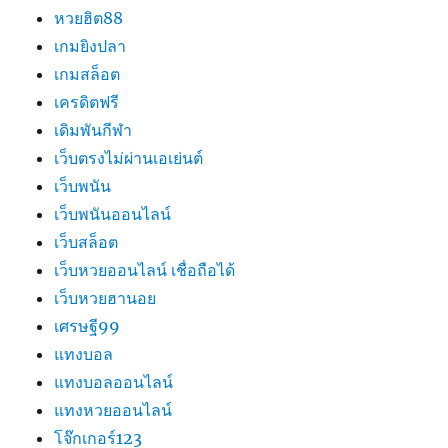
หวยฮิต88
เกมยิงปลา
เกมสล็อต
เครดิตฟรี
เดิมพันกีฬา
เว็บตรงไม่ผ่านเอเย่นต์
เว็บพนัน
เว็บพนันออนไลน์
เว็บสล็อต
เว็บหวยออนไลน์ เชื่อถือได้
เว็บหวยฮานอย
เศรษฐี99
แทงบอล
แทงบอลออนไลน์
แทงหวยออนไลน์
โจ๊กเกอร์123