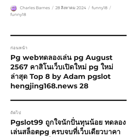
ผู้
เขียน
หมวด
ป้าย
Charles Barnes
28 สิงหาคม 2024
funny18
เขียน
เมื่อ
หมู่
กำกับ
funny18
แนะแนว
ก่อนหน้า
เรื่อง
Pg webทดลองเล่น pg August
เรื่อง
ก่อน
2567 คาสิโนเว็บเปิดใหม่ pg ใหม่
หน้า:
ล่าสุด Top 8 by Adam pgslot
hengjing168.news 28
ถัดไป
Pgslot99 ถูกใจนักปั่นทุนน้อย ทดลอง
เรื่อง
ต่อ
เล่นสล็อตpg ครบจบที่เว็บเดียวบาคา