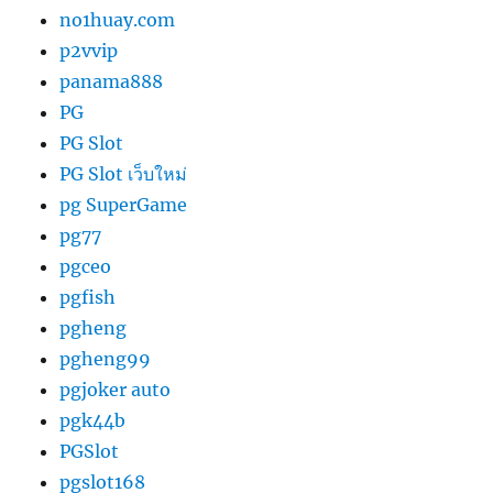
no1huay.com
p2vvip
panama888
PG
PG Slot
PG Slot เว็บใหม่
pg SuperGame
pg77
pgceo
pgfish
pgheng
pgheng99
pgjoker auto
pgk44b
PGSlot
pgslot168